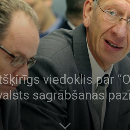
ķirīgs viedoklis par “Ol
alsts sagrābšanas pa