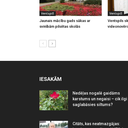
Ventspilī
Ventspilī
Jaunais mācību gads sākas ar
Ventspils sk
svinībām pilsētas skolās
videonovēr
IESAKĀM
Nedēļas nogalē gaidāms
karstums un negaisi – cik ilgi
saglabāsies siltums?
Citāts, kas neatmazgājas: