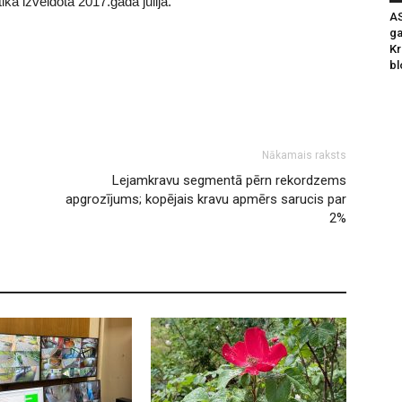
tika izveidota 2017.gada jūlijā.
AS
ga
Kr
bl
Nākamais raksts
Lejamkravu segmentā pērn rekordzems
apgrozījums; kopējais kravu apmērs sarucis par
2%