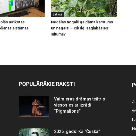
Latvijā
olās ierīkotas
Nedēļas nogalē gaidāms karstums
ošanas sistēmas
un negaisi – cik ilgi saglabāsies
siltums?
POPULĀRĀKIE RAKSTI
P
Valmieras drāmas teātris
Z
viesosies ar izrādi
Ve
“Pigmalions”
La
N
2025. gads: Kā “Čūska”