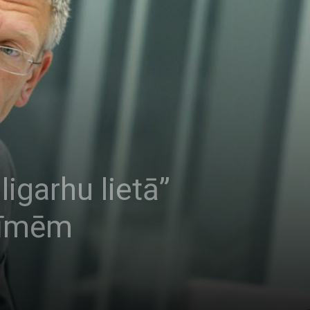
igarhu lietā”
zīmēm