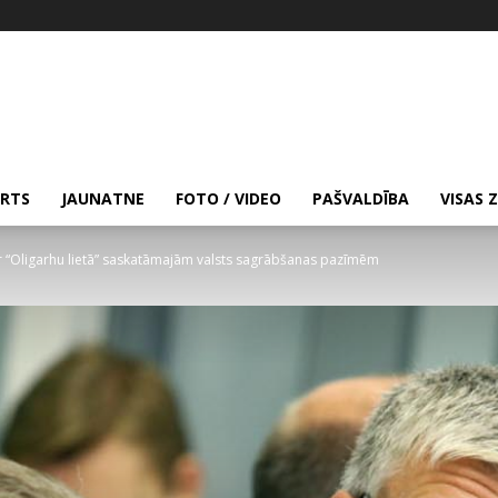
RTS
JAUNATNE
FOTO / VIDEO
PAŠVALDĪBA
VISAS 
ar “Oligarhu lietā” saskatāmajām valsts sagrābšanas pazīmēm