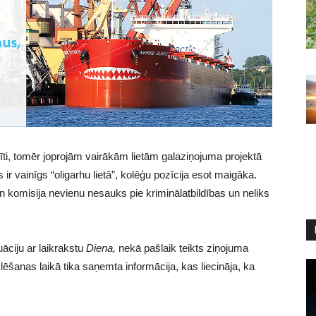
īti, tomēr joprojām vairākām lietām galaziņojuma projektā
s ir vainīgs “oligarhu lietā”, kolēģu pozīcija esot maigāka.
 komisija nevienu nesauks pie kriminālatbildības un neliks
uāciju ar laikrakstu
Diena,
nekā pašlaik teikts ziņojuma
ēšanas laikā tika saņemta informācija, kas liecināja, ka