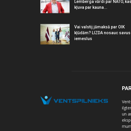
Lemberga vārdi par NATO, ka
kļuva par kauna...
Vai valstij jāmaksā par OIK
kļūdām? LIZDA nosauc savus
iemeslus
PA
Vents
ilgt
un a
eksp
mums