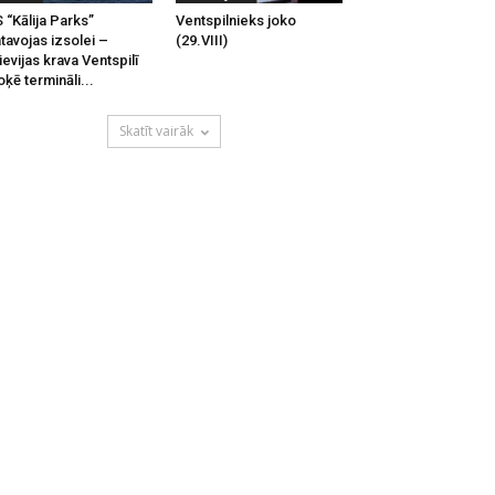
 “Kālija Parks”
Ventspilnieks joko
tavojas izsolei –
(29.VIII)
ievijas krava Ventspilī
oķē termināli...
Skatīt vairāk