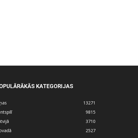
OPULĀRĀKĀS KATEGORIJAS
iņas
13271
ntspilī
9815
tvijā
3710
ovadā
2527