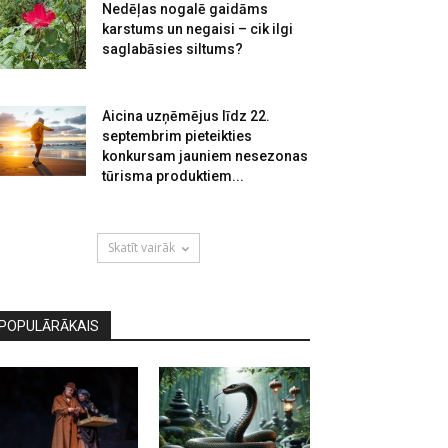
Nedēļas nogalē gaidāms
karstums un negaisi – cik ilgi
saglabāsies siltums?
Aicina uzņēmējus līdz 22.
septembrim pieteikties
konkursam jauniem nesezonas
tūrisma produktiem...
Skatīt vairāk
POPULĀRĀKAIS