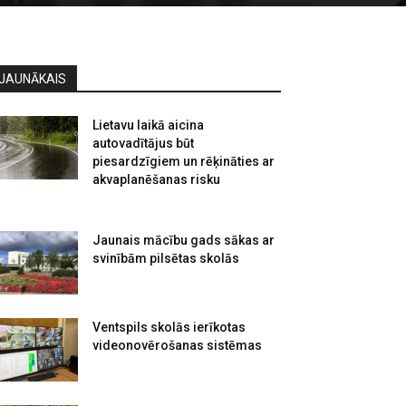
JAUNĀKAIS
Lietavu laikā aicina
autovadītājus būt
piesardzīgiem un rēķināties ar
akvaplanēšanas risku
Jaunais mācību gads sākas ar
svinībām pilsētas skolās
Ventspils skolās ierīkotas
videonovērošanas sistēmas