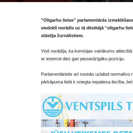
“Oligarhu lietas” parlamentārās izmeklēšana
viedoklī norādīs uz tā dēvētājā “oligarhu li
stāstīja žurnālistiem.
Viņš norādīja, ka komisijas vairākums attiecīb
ar ieņemot diez gan piesardzīgāku pozīciju.
Parlamentārietis arī rosinās uzlabot normatīvo
pārkāpuma lietā ir sniegta nepatiesa liecība, be