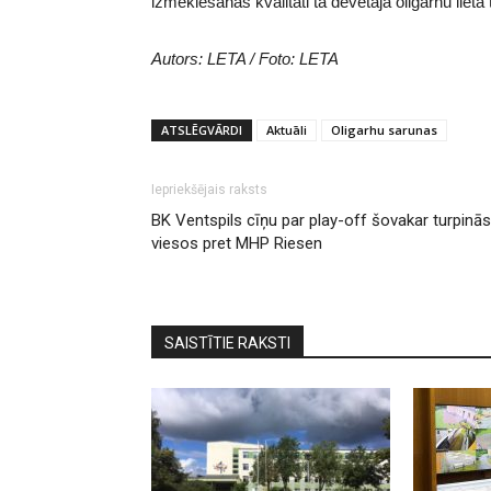
izmeklēšanas kvalitāti tā dēvētajā oligarhu lietā 
Autors: LETA / Foto: LETA
ATSLĒGVĀRDI
Aktuāli
Oligarhu sarunas
Iepriekšējais raksts
BK Ventspils cīņu par play-off šovakar turpinās
viesos pret MHP Riesen
SAISTĪTIE RAKSTI