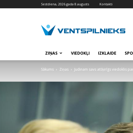
Sestdiena, 2026.gada 8.augusts
Kontakti
VENTSPILNIEKS.LV
ZIŅAS
VIEDOKĻI
IZKLAIDE
SPO
Sākums
Ziņas
Judinam savs atšķirīgs viedoklis p