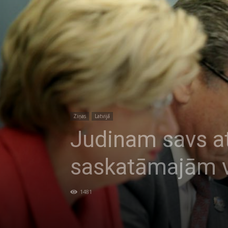
Ziņas
Latvijā
Judinam savs atš
saskatāmajām v
1481