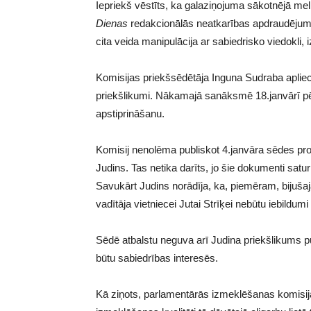
Iepriekš vēstīts, ka galaziņojuma sākotnējā melnr
Dienas
redakcionālās neatkarības apdraudējumi,
cita veida manipulācija ar sabiedrisko viedokli, 
Komisijas priekšsēdētāja Inguna Sudraba aplieci
priekšlikumi. Nākamajā sanāksmē 18.janvārī pē
apstiprināšanu.
Komisij nenolēma publiskot 4.janvāra sēdes prot
Judins. Tas netika darīts, jo šie dokumenti satu
Savukārt Judins norādīja, ka, piemēram, bijuš
vadītāja vietniecei Jutai Strīķei nebūtu iebildum
Sēdē atbalstu neguva arī Judina priekšlikums p
būtu sabiedrības interesēs.
Kā ziņots, parlamentārās izmeklēšanas komisi