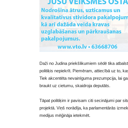
Daži no Judina priekšlikumiem sēdē tika atbalst
politiķis nepiekrīt. Piemēram, attiecībā uz to, ka
Tiek akcentēta nevainīguma prezumpcija, lai gan
braukt uz cietumu, skaidroja deputāts.
Tāpat politiķim ir pavisam citi secinājumi par sit
projektā. Viņš norādīja, ka parlamentārās izmekl
medijus mēģināja ietekmēt.