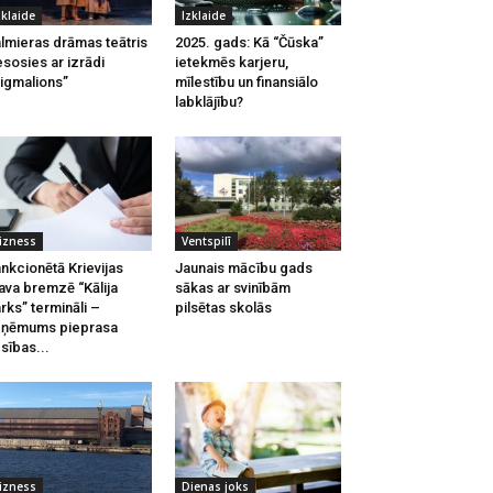
zklaide
Izklaide
lmieras drāmas teātris
2025. gads: Kā “Čūska”
esosies ar izrādi
ietekmēs karjeru,
igmalions”
mīlestību un finansiālo
labklājību?
izness
Ventspilī
nkcionētā Krievijas
Jaunais mācību gads
ava bremzē “Kālija
sākas ar svinībām
rks” termināli –
pilsētas skolās
zņēmums pieprasa
esības...
izness
Dienas joks