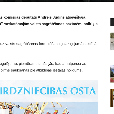
s komisijas deputāts Andrejs Judins atsevišķajā
etā” saskatāmajām valsts sagrābšanas pazīmēm, politiķis
ā uz valsts sagrābšanas formulēšanu galaziņojumā saistībā
 regulējumu, piemēram, situācijās, kad amatpersonas
t pirms saukšanas pie atbildības iestājas noilgums.