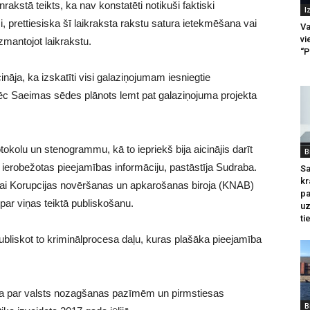
akstā teikts, ka nav konstatēti notikuši faktiski
I
 prettiesiska šī laikraksta rakstu satura ietekmēšana vai
Va
vi
izmantojot laikrakstu.
“P
nāja, ka izskatīti visi galaziņojumam iesniegtie
c Saeimas sēdes plānots lemt pat galaziņojuma projekta
okolu un stenogrammu, kā to iepriekš bija aicinājis darīt
B
r ierobežotas pieejamības informāciju, pastāstīja Sudraba.
Sa
kr
ajai Korupcijas novēršanas un apkarošanas biroja (KNAB)
pa
i par viņas teiktā publiskošanu.
u
ti
ubliskot to kriminālprocesa daļu, kuras plašāka pieejamība
ja par valsts nozagšanas pazīmēm un pirmstiesas
B