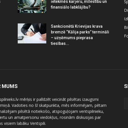
Sp
s
ietekmēs karjeru, mīlestību un
finansiālo labklājību?
Di
Iz
Sankcionētā Krievijas krava
B
bremzē “Kālija parks” termināli
Fo
– uzņēmums pieprasa
tiesības...
R MUMS
S
pilnieks.lv mērķis ir palīdzēt veicināt pilsētas izaugsmi
ermiņā. Vadoties no šī skatpunkta, mēs informējam, pētam
nalizējam pilsētā notiekošo, atspoguļojam ventspilnieku,
ertu un amatpersonu viedokļus, rosinām diskusijas par
 visiem labāku Ventspili.