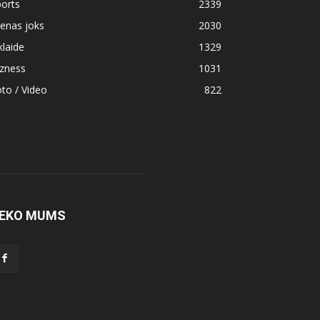
orts
2339
enas joks
2030
klaide
1329
izness
1031
to / Video
822
EKO MUMS