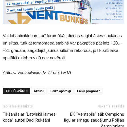
Valdot anticiklonam, arī turpmākās dienas saglabāsies saulainas
un siltas, turklāt termometra stabiņš var pakāpties pat līdz +20…
+21 grādam, sagādājot jaunus siltuma rekordus, jo tik silti laika
apstākļi oktobra vidū nav novēroti.
Autors: Ventspilnieks.lv / Foto: LETA
ATSLĒGVĀRDI
Aktuāli
Laika apstākļi
Laika prognoze
Iepriekšējais raksts
Nākamais raksts
Tikšanās ar “Latviskā laimes
BK “Ventspils” sāk Čempionu
koda” autori Daci Rukšāni
līgu ar smagu zaudējumu Polijas
čempioniem