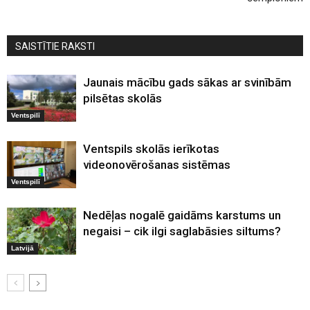
SAISTĪTIE RAKSTI
Jaunais mācību gads sākas ar svinībām
pilsētas skolās
Ventspilī
Ventspils skolās ierīkotas
videonovērošanas sistēmas
Ventspilī
Nedēļas nogalē gaidāms karstums un
negaisi – cik ilgi saglabāsies siltums?
Latvijā