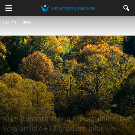
Sākums
Ziņas
Ziņas
Novadā
Ventspilī
Klāt atvasara: diena būs saulaina, bez
vēja un līdz +17 grādiem silta