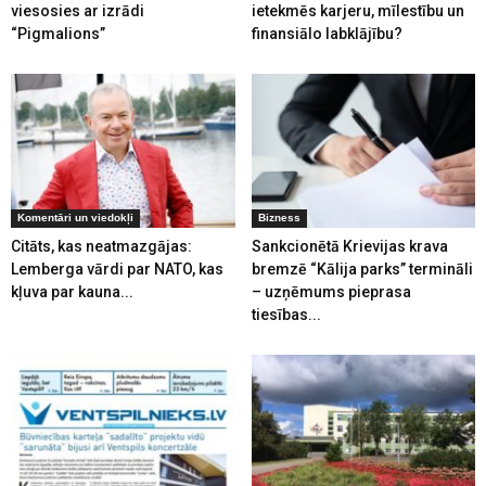
viesosies ar izrādi
ietekmēs karjeru, mīlestību un
“Pigmalions”
finansiālo labklājību?
Komentāri un viedokļi
Bizness
Citāts, kas neatmazgājas:
Sankcionētā Krievijas krava
Lemberga vārdi par NATO, kas
bremzē “Kālija parks” termināli
kļuva par kauna...
– uzņēmums pieprasa
tiesības...