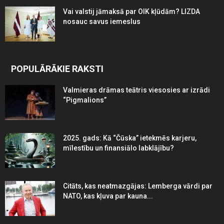
Vai valstij jāmaksā par OIK kļūdām? LIZDA
nosauc savus iemeslus
POPULĀRĀKIE RAKSTI
Valmieras drāmas teātris viesosies ar izrādi
“Pigmalions”
2025. gads: Kā “Čūska” ietekmēs karjeru,
mīlestību un finansiālo labklājību?
Citāts, kas neatmazgājas: Lemberga vārdi par
NATO, kas kļuva par kauna...