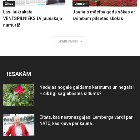
Ziņas
Ventspilī
Lasi laikraksta
Jaunais mācību gads sākas ar
VENTSPILNIEKS.LV jaunākajā
svinībām pilsētas skolās
numurā!
Skatīt vairāk
IESAKĀM
Nedēļas nogalē gaidāms karstums un negaisi
– cik ilgi saglabāsies siltums?
Citāts, kas neatmazgājas: Lemberga vārdi par
NATO, kas kļuva par kauna...