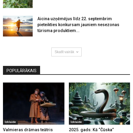
Aicina uzņēmējus līdz 22. septembrim
pieteikties konkursam jauniem nesezonas
tūrisma produktiem...
Skatīt vairāk
POPULĀRĀKAIS
Izklaide
Izklaide
Valmieras drāmas teātris
2025. gads: Kā “Čūska”