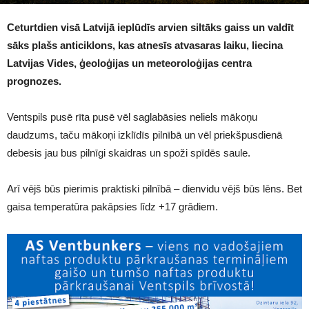
1055
Ceturtdien visā Latvijā ieplūdīs arvien siltāks gaiss un valdīt
sāks plašs anticiklons, kas atnesīs atvasaras laiku, liecina
Latvijas Vides, ģeoloģijas un meteoroloģijas centra
prognozes.
Ventspils pusē rīta pusē vēl saglabāsies neliels mākoņu
daudzums, taču mākoņi izklīdīs pilnībā un vēl priekšpusdienā
debesis jau bus pilnīgi skaidras un spoži spīdēs saule.
Arī vējš būs pierimis praktiski pilnībā – dienvidu vējš būs lēns. Bet
gaisa temperatūra pakāpsies līdz +17 grādiem.