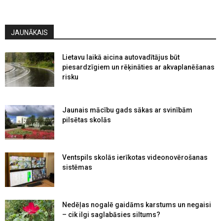
JAUNĀKAIS
Lietavu laikā aicina autovadītājus būt
piesardzīgiem un rēķināties ar akvaplanēšanas
risku
Jaunais mācību gads sākas ar svinībām
pilsētas skolās
Ventspils skolās ierīkotas videonovērošanas
sistēmas
Nedēļas nogalē gaidāms karstums un negaisi
– cik ilgi saglabāsies siltums?