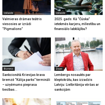
Izklaide
Izklaide
Valmieras drāmas teātris
2025. gads: Kā “Čūska”
viesosies ar izrādi
ietekmēs karjeru, mīlestību un
“Pigmalions”
finansiālo labklājību?
Bizness
Ziņas
Sankcionētā Krievijas krava
Lembergs nosaukts par
bremzē “Kālija parks” termināli
kleptokrātu, kas izzadzis
– uzņēmums pieprasa
Latviju: Lielbritānija vēršas ar
tiesības...
sankcijām