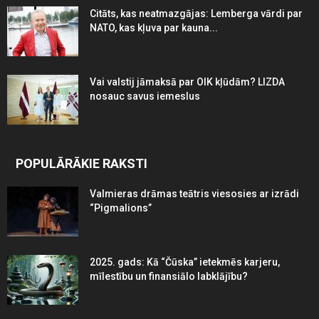
Citāts, kas neatmazgājas: Lemberga vārdi par
NATO, kas kļuva par kauna...
Vai valstij jāmaksā par OIK kļūdām? LIZDA
nosauc savus iemeslus
POPULĀRĀKIE RAKSTI
Valmieras drāmas teātris viesosies ar izrādi
“Pigmalions”
2025. gads: Kā “Čūska” ietekmēs karjeru,
mīlestību un finansiālo labklājību?