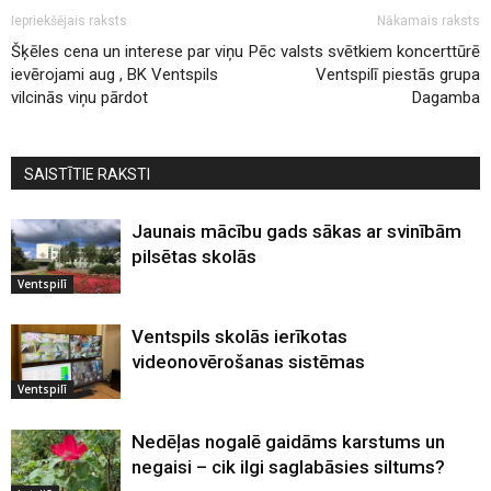
Iepriekšējais raksts
Nākamais raksts
Šķēles cena un interese par viņu
Pēc valsts svētkiem koncerttūrē
ievērojami aug , BK Ventspils
Ventspilī piestās grupa
vilcinās viņu pārdot
Dagamba
SAISTĪTIE RAKSTI
Jaunais mācību gads sākas ar svinībām
pilsētas skolās
Ventspilī
Ventspils skolās ierīkotas
videonovērošanas sistēmas
Ventspilī
Nedēļas nogalē gaidāms karstums un
negaisi – cik ilgi saglabāsies siltums?