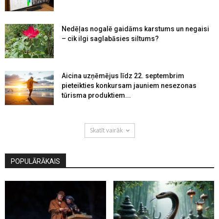
Nedēļas nogalē gaidāms karstums un negaisi
– cik ilgi saglabāsies siltums?
Aicina uzņēmējus līdz 22. septembrim
pieteikties konkursam jauniem nesezonas
tūrisma produktiem...
Skatīt vairāk
POPULĀRĀKAIS