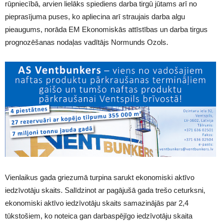
rūpniecībā, arvien lielāks spiediens darba tirgū jūtams arī no
pieprasījuma puses, ko apliecina arī straujais darba algu
pieaugums, norāda EM Ekonomiskās attīstības un darba tirgus
prognozēšanas nodaļas vadītājs Normunds Ozols.
Vienlaikus gada griezumā turpina sarukt ekonomiski aktīvo
iedzīvotāju skaits. Salīdzinot ar pagājušā gada trešo ceturksni,
ekonomiski aktīvo iedzīvotāju skaits samazinājās par 2,4
tūkstošiem, ko noteica gan darbaspējīgo iedzīvotāju skaita