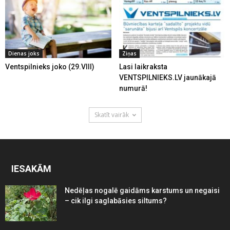
Dienas joks
Ziņas
Ventspilnieks joko (29.VIII)
Lasi laikraksta
VENTSPILNIEKS.LV jaunākajā
numurā!
Skatīt vairāk
IESAKĀM
Nedēļas nogalē gaidāms karstums un negaisi
– cik ilgi saglabāsies siltums?