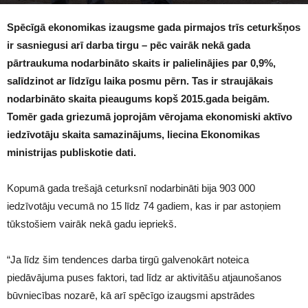
2222
Spēcīgā ekonomikas izaugsme gada pirmajos trīs ceturkšņos
ir sasniegusi arī darba tirgu – pēc vairāk nekā gada
pārtraukuma nodarbināto skaits ir palielinājies par 0,9%,
salīdzinot ar līdzīgu laika posmu pērn. Tas ir straujākais
nodarbināto skaita pieaugums kopš 2015.gada beigām.
Tomēr gada griezumā joprojām vērojama ekonomiski aktīvo
iedzīvotāju skaita samazinājums, liecina Ekonomikas
ministrijas publiskotie dati.
Kopumā gada trešajā ceturksnī nodarbināti bija 903 000
iedzīvotāju vecumā no 15 līdz 74 gadiem, kas ir par astoņiem
tūkstošiem vairāk nekā gadu iepriekš.
“Ja līdz šim tendences darba tirgū galvenokārt noteica
piedāvājuma puses faktori, tad līdz ar aktivitāšu atjaunošanos
būvniecības nozarē, kā arī spēcīgo izaugsmi apstrādes