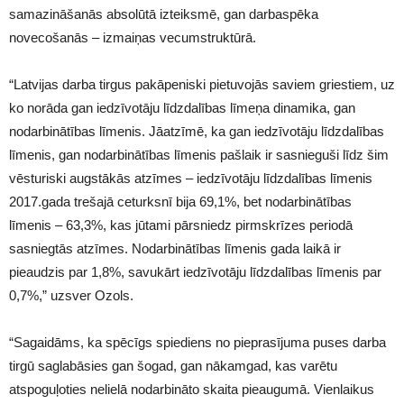
samazināšanās absolūtā izteiksmē, gan darbaspēka
novecošanās – izmaiņas vecumstruktūrā.
“Latvijas darba tirgus pakāpeniski pietuvojās saviem griestiem, uz
ko norāda gan iedzīvotāju līdzdalības līmeņa dinamika, gan
nodarbinātības līmenis. Jāatzīmē, ka gan iedzīvotāju līdzdalības
līmenis, gan nodarbinātības līmenis pašlaik ir sasnieguši līdz šim
vēsturiski augstākās atzīmes – iedzīvotāju līdzdalības līmenis
2017.gada trešajā ceturksnī bija 69,1%, bet nodarbinātības
līmenis – 63,3%, kas jūtami pārsniedz pirmskrīzes periodā
sasniegtās atzīmes. Nodarbinātības līmenis gada laikā ir
pieaudzis par 1,8%, savukārt iedzīvotāju līdzdalības līmenis par
0,7%,” uzsver Ozols.
“Sagaidāms, ka spēcīgs spiediens no pieprasījuma puses darba
tirgū saglabāsies gan šogad, gan nākamgad, kas varētu
atspoguļoties nelielā nodarbināto skaita pieaugumā. Vienlaikus