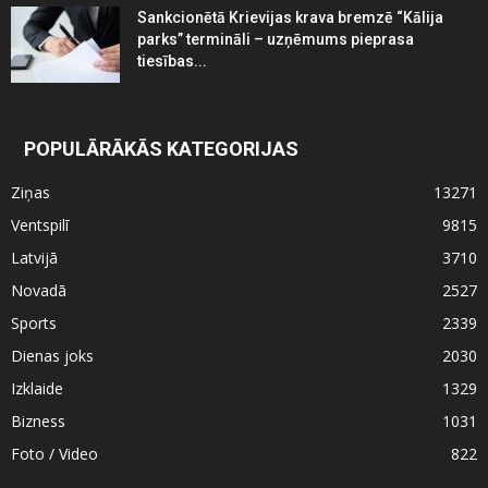
Sankcionētā Krievijas krava bremzē “Kālija
parks” termināli – uzņēmums pieprasa
tiesības...
POPULĀRĀKĀS KATEGORIJAS
Ziņas
13271
Ventspilī
9815
Latvijā
3710
Novadā
2527
Sports
2339
Dienas joks
2030
Izklaide
1329
Bizness
1031
Foto / Video
822