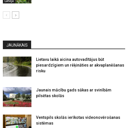
Latvijā
JAUNĀKAIS
Lietavu laikā aicina autovadītājus būt
piesardzīgiem un rēķināties ar akvaplanēšanas
risku
Jaunais mācību gads sākas ar svinībām
pilsētas skolās
Ventspils skolās ierīkotas videonovērošanas
sistēmas