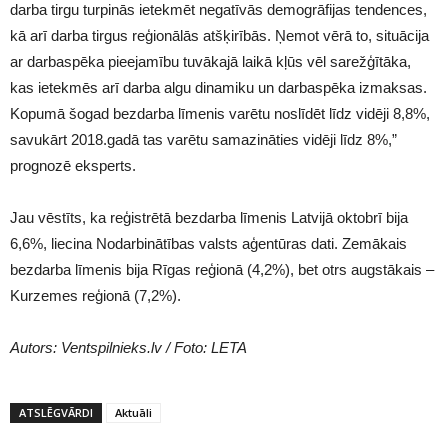
darba tirgu turpinās ietekmēt negatīvās demogrāfijas tendences,
kā arī darba tirgus reģionālās atšķirībās. Ņemot vērā to, situācija
ar darbaspēka pieejamību tuvākajā laikā kļūs vēl sarežģītāka,
kas ietekmēs arī darba algu dinamiku un darbaspēka izmaksas.
Kopumā šogad bezdarba līmenis varētu noslīdēt līdz vidēji 8,8%,
savukārt 2018.gadā tas varētu samazināties vidēji līdz 8%,”
prognozē eksperts.
Jau vēstīts, ka reģistrētā bezdarba līmenis Latvijā oktobrī bija
6,6%, liecina Nodarbinātības valsts aģentūras dati. Zemākais
bezdarba līmenis bija Rīgas reģionā (4,2%), bet otrs augstākais –
Kurzemes reģionā (7,2%).
Autors: Ventspilnieks.lv / Foto: LETA
ATSLĒGVĀRDI
Aktuāli