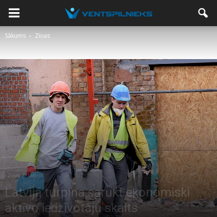
Sākums
Ziņas
Ziņas
Latvijā
Latvijā turpina sarukt ekonomiski
aktīvo iedzīvotāju skaits