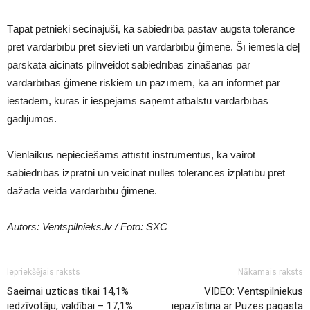
Tāpat pētnieki secinājuši, ka sabiedrībā pastāv augsta tolerance
pret vardarbību pret sievieti un vardarbību ģimenē. Šī iemesla dēļ
pārskatā aicināts pilnveidot sabiedrības zināšanas par
vardarbības ģimenē riskiem un pazīmēm, kā arī informēt par
iestādēm, kurās ir iespējams saņemt atbalstu vardarbības
gadījumos.
Vienlaikus nepieciešams attīstīt instrumentus, kā vairot
sabiedrības izpratni un veicināt nulles tolerances izplatību pret
dažāda veida vardarbību ģimenē.
Autors: Ventspilnieks.lv / Foto: SXC
Iepriekšējais raksts
Nākamais raksts
Saeimai uzticas tikai 14,1%
VIDEO: Ventspilniekus
iedzīvotāju, valdībai – 17,1%
iepazīstina ar Puzes pagasta