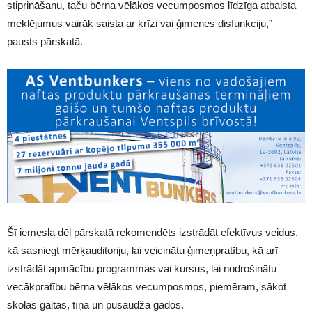
stiprināšanu, taču bērna vēlākos vecumposmos līdzīga atbalsta
meklējumus vairāk saista ar krīzi vai ģimenes disfunkciju,”
pausts pārskatā.
Šī iemesla dēļ pārskatā rekomendēts izstrādāt efektīvus veidus,
kā sasniegt mērķauditoriju, lai veicinātu ģimeņpratību, kā arī
izstrādāt apmācību programmas vai kursus, lai nodrošinātu
vecākpratību bērna vēlākos vecumposmos, piemēram, sākot
skolas gaitas, tīņa un pusaudža gados.