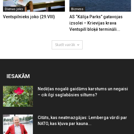
Dienas joks
Bizness
Ventspilnieks joko (29.VIII)
AS “Kālija Parks” gatavojas
izsolei – Krievijas krava
Ventspilī bloķē termināli...
Skatīt vairāk
IESAKĀM
Nedēļas nogalē gaidāms karstums un negaisi
– cik ilgi saglabāsies siltums?
Citāts, kas neatmazgājas: Lemberga vārdi par
NATO, kas kļuva par kauna...