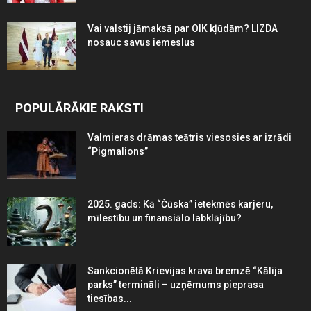
Vai valstij jāmaksā par OIK kļūdām? LIZDA
nosauc savus iemeslus
POPULĀRĀKIE RAKSTI
Valmieras drāmas teātris viesosies ar izrādi
“Pigmalions”
2025. gads: Kā “Čūska” ietekmēs karjeru,
mīlestību un finansiālo labklājību?
Sankcionētā Krievijas krava bremzē “Kālija
parks” termināli – uzņēmums pieprasa
tiesības...