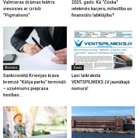
Valmieras drāmas teātris
2025. gads: Kā “Čūska”
viesosies ar izrādi
ietekmēs karjeru, mīlestību un
“Pigmalions”
finansiālo labklājību?
Bizness
Ziņas
Sankcionētā Krievijas krava
Lasi laikraksta
bremzē “Kālija parks” termināli
VENTSPILNIEKS.LV jaunākajā
– uzņēmums pieprasa
numurā!
tiesības...