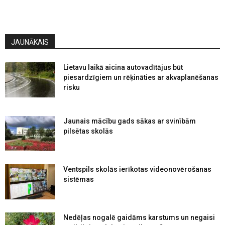
JAUNĀKAIS
Lietavu laikā aicina autovadītājus būt
piesardzīgiem un rēķināties ar akvaplanēšanas
risku
Jaunais mācību gads sākas ar svinībām
pilsētas skolās
Ventspils skolās ierīkotas videonovērošanas
sistēmas
Nedēļas nogalē gaidāms karstums un negaisi