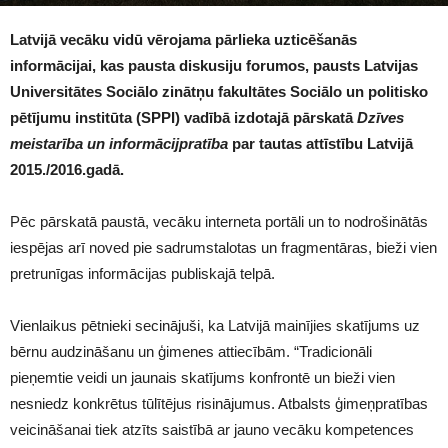
1519
Latvijā vecāku vidū vērojama pārlieka uzticēšanās
informācijai, kas pausta diskusiju forumos, pausts Latvijas
Universitātes Sociālo zinātņu fakultātes Sociālo un politisko
pētījumu institūta (SPPI) vadībā izdotajā pārskatā
Dzīves
meistarība un informācijpratība
par tautas attīstību Latvijā
2015./2016.gadā.
Pēc pārskatā paustā, vecāku interneta portāli un to nodrošinātās
iespējas arī noved pie sadrumstalotas un fragmentāras, bieži vien
pretrunīgas informācijas publiskajā telpā.
Vienlaikus pētnieki secinājuši, ka Latvijā mainījies skatījums uz
bērnu audzināšanu un ģimenes attiecībām. “Tradicionāli
pieņemtie veidi un jaunais skatījums konfrontē un bieži vien
nesniedz konkrētus tūlītējus risinājumus. Atbalsts ģimeņpratības
veicināšanai tiek atzīts saistībā ar jauno vecāku kompetences