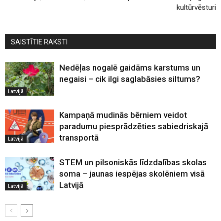
kultūrvēsturi
SAISTĪTIE RAKSTI
Nedēļas nogalē gaidāms karstums un
negaisi – cik ilgi saglabāsies siltums?
Latvijā
Kampaņā mudinās bērniem veidot
paradumu piesprādzēties sabiedriskajā
transportā
Latvijā
STEM un pilsoniskās līdzdalības skolas
soma – jaunas iespējas skolēniem visā
Latvijā
Latvijā