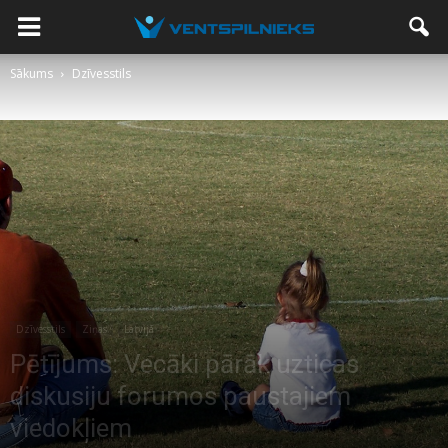
Sākums
Dzīvesstils
Dzīvesstils
Ziņas
Latvijā
Pētījums: Vecāki pārāk uzticas
diskusiju forumos paustajiem
viedokļiem