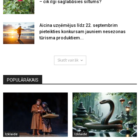
– cik ilgi saglabāsies siltums?
Aicina uzņēmējus līdz 22. septembrim
pieteikties konkursam jauniem nesezonas
tūrisma produktiem...
Skatīt vairāk
POPULĀRĀKAIS
Izklaide
Izklaide