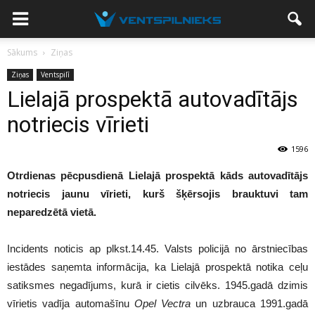
Sākums
Ziņas
Ziņas
Ventspilī
Lielajā prospektā autovadītājs
notriecis vīrieti
1596
Otrdienas pēcpusdienā Lielajā prospektā kāds autovadītājs
notriecis jaunu vīrieti, kurš šķērsojis brauktuvi tam
neparedzētā vietā.
Incidents noticis ap plkst.14.45. Valsts policijā no ārstniecības
iestādes saņemta informācija, ka Lielajā prospektā notika ceļu
satiksmes negadījums, kurā ir cietis cilvēks. 1945.gadā dzimis
vīrietis vadīja automašīnu
Opel Vectra
un uzbrauca 1991.gadā