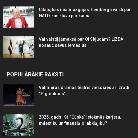
Citāts, kas neatmazgājas: Lemberga vārdi par
NATO, kas kļuva par kauna...
Vai valstij jāmaksā par OIK kļūdām? LIZDA
nosauc savus iemeslus
POPULĀRĀKIE RAKSTI
Valmieras drāmas teātris viesosies ar izrādi
“Pigmalions”
2025. gads: Kā “Čūska” ietekmēs karjeru,
mīlestību un finansiālo labklājību?