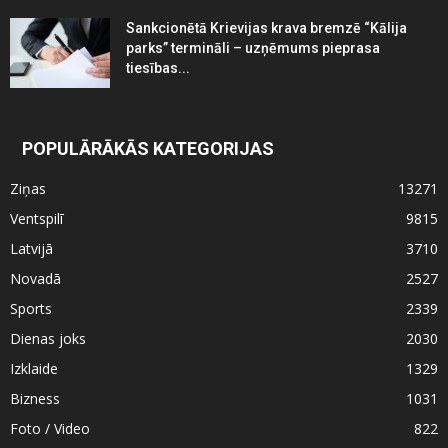
Sankcionētā Krievijas krava bremzē “Kālija
parks” termināli – uzņēmums pieprasa
tiesības...
POPULĀRĀKĀS KATEGORIJAS
Ziņas
13271
Ventspilī
9815
Latvijā
3710
Novadā
2527
Sports
2339
Dienas joks
2030
Izklaide
1329
Bizness
1031
Foto / Video
822