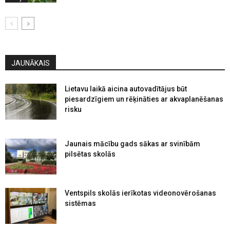
JAUNĀKAIS
Lietavu laikā aicina autovadītājus būt
piesardzīgiem un rēķināties ar akvaplanēšanas
risku
Jaunais mācību gads sākas ar svinībām
pilsētas skolās
Ventspils skolās ierīkotas videonovērošanas
sistēmas