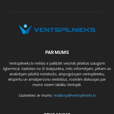
PAR MUMS
Ventspilnieks.lv mērķis ir palīdzēt veicināt pilsētas izaugsmi
ilgtermiņā. Vadoties no šī skatpunkta, mēs informējam, pētam un
analizējam pilsētā notiekošo, atspoguļojam ventspilnieku,
ekspertu un amatpersonu viedokļus, rosinām diskusijas par
mums visiem labāku Ventspili.
Sazinieties ar mums:
redakcija@ventspilnieks.lv