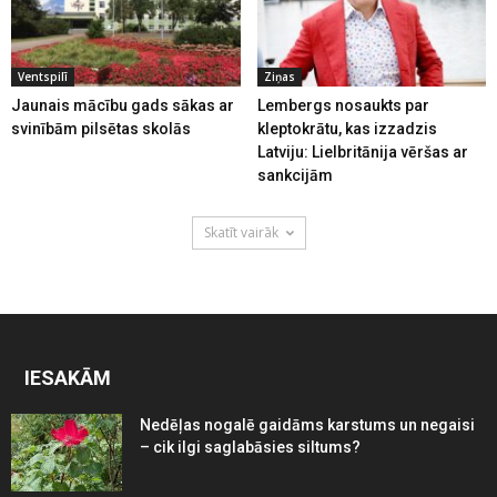
Ventspilī
Ziņas
Jaunais mācību gads sākas ar
Lembergs nosaukts par
svinībām pilsētas skolās
kleptokrātu, kas izzadzis
Latviju: Lielbritānija vēršas ar
sankcijām
Skatīt vairāk
IESAKĀM
Nedēļas nogalē gaidāms karstums un negaisi
– cik ilgi saglabāsies siltums?