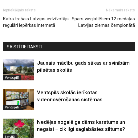
Iepriekšējais raksts
Nākamais raksts
Katrs trešais Latvijas iedzīvotājs
Spars vieglatlētiem 12 medaļas
regulāri iepērkas internetā
Latvijas ziemas čempionātā
SAISTĪTIE RAKSTI
Jaunais mācību gads sākas ar svinībām
pilsētas skolās
Ventspilī
Ventspils skolās ierīkotas
videonovērošanas sistēmas
Ventspilī
Nedēļas nogalē gaidāms karstums un
negaisi – cik ilgi saglabāsies siltums?
Latvijā