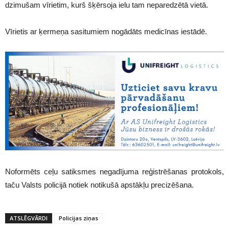
dzimušam vīrietim, kurš šķērsoja ielu tam neparedzētā vietā.
Vīrietis ar ķermeņa sasitumiem nogādāts medicīnas iestādē.
Noformēts ceļu satiksmes negadījuma reģistrēšanas protokols,
taču Valsts policijā notiek notikušā apstākļu precizēšana.
ATSLĒGVĀRDI
Policijas ziņas