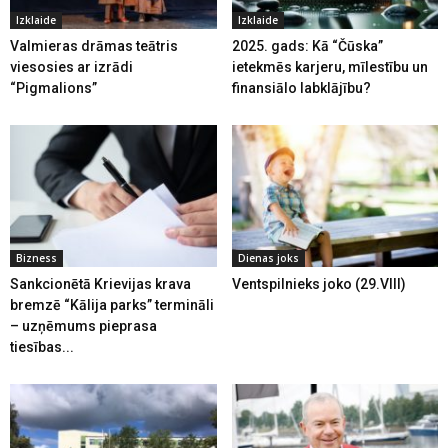
Izklaide
Izklaide
Valmieras drāmas teātris
2025. gads: Kā “Čūska”
viesosies ar izrādi
ietekmēs karjeru, mīlestību un
“Pigmalions”
finansiālo labklājību?
Bizness
Dienas joks
Sankcionētā Krievijas krava
Ventspilnieks joko (29.VIII)
bremzē “Kālija parks” termināli
– uzņēmums pieprasa
tiesības...