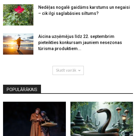
Nedēļas nogalē gaidāms karstums un negaisi
– cik ilgi saglabāsies siltums?
Aicina uzņēmējus līdz 22. septembrim
pieteikties konkursam jauniem nesezonas
tūrisma produktiem...
Skatīt vairāk
POPULĀRĀKAIS