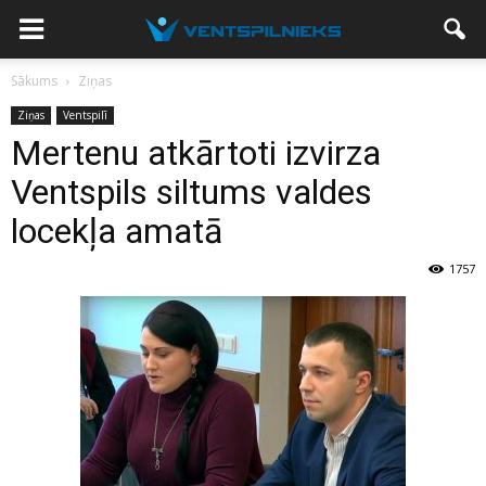
Sākums
Ziņas
Ziņas
Ventspilī
Mertenu atkārtoti izvirza
Ventspils siltums valdes
locekļa amatā
1757