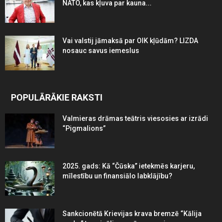
NATO, kas kļuva par kauna...
Vai valstij jāmaksā par OIK kļūdām? LIZDA
nosauc savus iemeslus
POPULĀRĀKIE RAKSTI
Valmieras drāmas teātris viesosies ar izrādi
“Pigmalions”
2025. gads: Kā “Čūska” ietekmēs karjeru,
mīlestību un finansiālo labklājību?
Sankcionētā Krievijas krava bremzē “Kālija