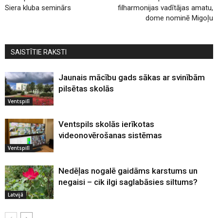
Siera kluba seminārs
filharmonijas vadītājas amatu,
dome nominē Migoļu
SAISTĪTIE RAKSTI
Jaunais mācību gads sākas ar svinībām
pilsētas skolās
Ventspilī
Ventspils skolās ierīkotas
videonovērošanas sistēmas
Ventspilī
Nedēļas nogalē gaidāms karstums un
negaisi – cik ilgi saglabāsies siltums?
Latvijā