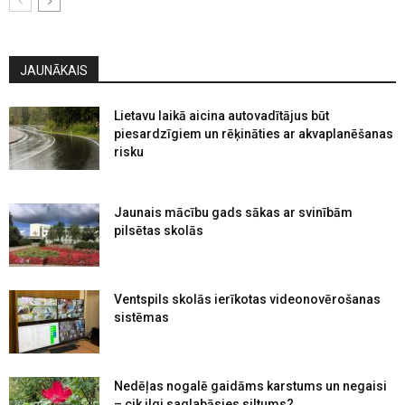
JAUNĀKAIS
Lietavu laikā aicina autovadītājus būt
piesardzīgiem un rēķināties ar akvaplanēšanas
risku
Jaunais mācību gads sākas ar svinībām
pilsētas skolās
Ventspils skolās ierīkotas videonovērošanas
sistēmas
Nedēļas nogalē gaidāms karstums un negaisi
– cik ilgi saglabāsies siltums?