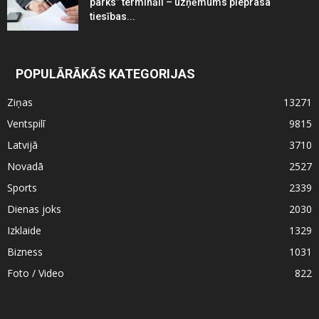
parks” termināli – uzņēmums pieprasa
tiesības...
POPULĀRĀKĀS KATEGORIJAS
Ziņas
13271
Ventspilī
9815
Latvijā
3710
Novadā
2527
Sports
2339
Dienas joks
2030
Izklaide
1329
Bizness
1031
Foto / Video
822