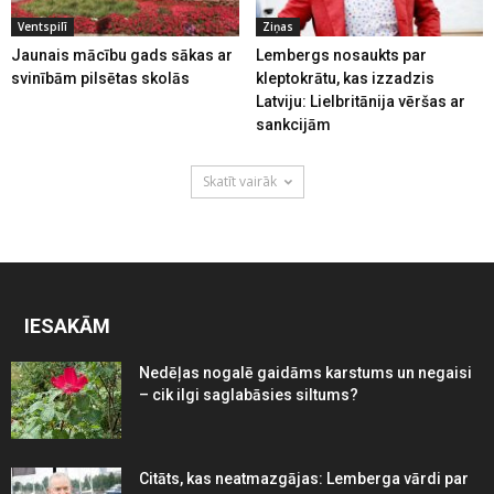
Ventspilī
Ziņas
Jaunais mācību gads sākas ar
Lembergs nosaukts par
svinībām pilsētas skolās
kleptokrātu, kas izzadzis
Latviju: Lielbritānija vēršas ar
sankcijām
Skatīt vairāk
IESAKĀM
Nedēļas nogalē gaidāms karstums un negaisi
– cik ilgi saglabāsies siltums?
Citāts, kas neatmazgājas: Lemberga vārdi par