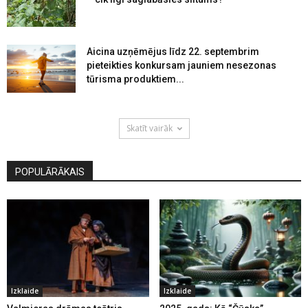
Aicina uzņēmējus līdz 22. septembrim
pieteikties konkursam jauniem nesezonas
tūrisma produktiem...
Skatīt vairāk
POPULĀRĀKAIS
Izklaide
Izklaide