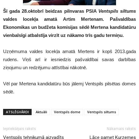
Šī gada 28.oktobrī beidzas pilnvaras PSIA
Ventspils siltums
valdes locekļa amatā Artim Mertenam. Pašvaldības
Ekonomikas un budžeta komisijas sēdē Mertena kandidatūru
vienbalsīgi atbalstīja virzīt uz nākamo trīs gadu termiņu.
Uzņēmuma valdes locekļa amatā Mertens ir kopš 2013.gada
rudens. Viņš arī ir iesniedzis pašvaldībai savas darbības
ziņojumu un redzējumu attīstībai nākotnē.
Vēl par Mertena kandidatūru būs jālemj Ventspils pilsētas domes
sēdē.
ATSLĒGVĀRDI
Aktuāli
Ventspils dome
Ventspils siltums
Iepriekšējais raksts
Nākamais raksts
Ventspils tehnikumā aizvadīts
Lāce pamet Kurzemes