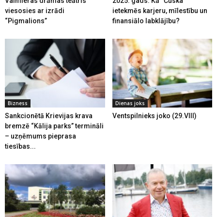
Valmieras drāmas teātris
2025. gads: Kā “Čūska”
viesosies ar izrādi
ietekmēs karjeru, mīlestību un
“Pigmalions”
finansiālo labklājību?
Bizness
Dienas joks
Sankcionētā Krievijas krava
Ventspilnieks joko (29.VIII)
bremzē “Kālija parks” termināli
– uzņēmums pieprasa
tiesības...