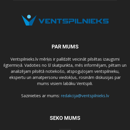
PAR MUMS
Ventspilnieks.lv mērķis ir palīdzēt veicināt pilsētas izaugsmi
ilgtermiņā. Vadoties no šī skatpunkta, mēs informējam, pētam un
analizējam pilsētā notiekošo, atspoguļojam ventspilnieku,
ekspertu un amatpersonu viedokļus, rosinām diskusijas par
mums visiem labāku Ventspili.
Sazinieties ar mums:
redakcija@ventspilnieks.lv
SEKO MUMS