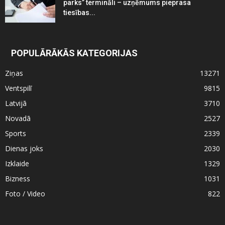
parks” termināli – uzņēmums pieprasa
tiesības...
POPULĀRĀKĀS KATEGORIJAS
Ziņas
13271
Ventspilī
9815
Latvijā
3710
Novadā
2527
Sports
2339
Dienas joks
2030
Izklaide
1329
Bizness
1031
Foto / Video
822