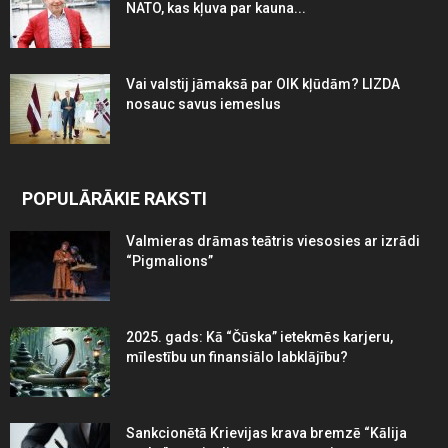
NATO, kas kļuva par kauna...
Vai valstij jāmaksā par OIK kļūdām? LIZDA
nosauc savus iemeslus
POPULĀRĀKIE RAKSTI
Valmieras drāmas teātris viesosies ar izrādi
“Pigmalions”
2025. gads: Kā “Čūska” ietekmēs karjeru,
mīlestību un finansiālo labklājību?
Sankcionētā Krievijas krava bremzē “Kālija