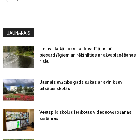
JAUNĀKAIS
Lietavu laikā aicina autovadītājus būt
piesardzīgiem un rēķināties ar akvaplanēšanas
risku
Jaunais mācību gads sākas ar svinībām
pilsētas skolās
Ventspils skolās ierīkotas videonovērošanas
sistēmas