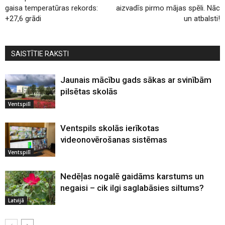
gaisa temperatūras rekords:
aizvadīs pirmo mājas spēli. Nāc
+27,6 grādi
un atbalsti!
SAISTĪTIE RAKSTI
Jaunais mācību gads sākas ar svinībām
pilsētas skolās
Ventspilī
Ventspils skolās ierīkotas
videonovērošanas sistēmas
Ventspilī
Nedēļas nogalē gaidāms karstums un
negaisi – cik ilgi saglabāsies siltums?
Latvijā