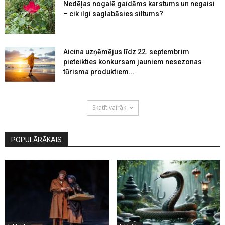
Nedēļas nogalē gaidāms karstums un negaisi
– cik ilgi saglabāsies siltums?
Aicina uzņēmējus līdz 22. septembrim
pieteikties konkursam jauniem nesezonas
tūrisma produktiem...
Skatīt vairāk
POPULĀRĀKAIS