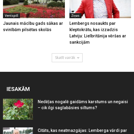
Ventspilī
Ziņas
Jaunais mācību gads sākas ar
Lembergs nosaukts par
svinībām pilsētas skolās
kleptokrātu, kas izzadzis
Latviju: Lielbritānija vēršas ar
sankcijām
Skatīt vairāk
IESAKĀM
Nedēļas nogalē gaidāms karstums un negaisi
– cik ilgi saglabāsies siltums?
Citāts, kas neatmazgājas: Lemberga vārdi par