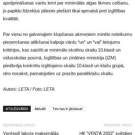
apstiprināšanas varēs lemt par minimālās algas likmes celšanu,
jo papildu līdzekļus plānots piešķirt tikai apmaiņā pret izglītības
kvalitāti.
Par vienu no galvenajiem klupšanas akmeņiem minēto noteikumu
pieņemšanas atlikšanai kalpoja vārdu “un” un “vai” lietojums
kritērijos, kas saistīti ar minimālo skolēnu skaitu 10.klasē un
vidusskolas posmā. Izglītības un zinātnes ministrija (IZM)
piedāvāja konkrētu izglītojamo skaitu 10.klasē un klašu grupā,
otro nosakot, pamatojoties uz prasīto paralēklašu skaitu.
Autors: LETA / Foto: LETA
ATSLĒGVĀRDI
Aktuāli
Tev tas ir jāizlasa!
Iepriekšējais raksts
Nākamais raksts
Ventspilī labots maksimālās
HK “VENTA 2002” svētdien