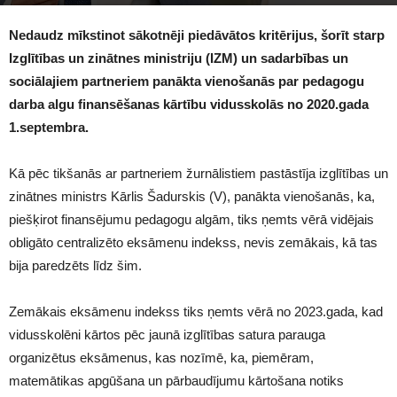
1066
Nedaudz mīkstinot sākotnēji piedāvātos kritērijus, šorīt starp
Izglītības un zinātnes ministriju (IZM) un sadarbības un
sociālajiem partneriem panākta vienošanās par pedagogu
darba algu finansēšanas kārtību vidusskolās no 2020.gada
1.septembra.
Kā pēc tikšanās ar partneriem žurnālistiem pastāstīja izglītības un
zinātnes ministrs Kārlis Šadurskis (V), panākta vienošanās, ka,
piešķirot finansējumu pedagogu algām, tiks ņemts vērā vidējais
obligāto centralizēto eksāmenu indekss, nevis zemākais, kā tas
bija paredzēts līdz šim.
Zemākais eksāmenu indekss tiks ņemts vērā no 2023.gada, kad
vidusskolēni kārtos pēc jaunā izglītības satura parauga
organizētus eksāmenus, kas nozīmē, ka, piemēram,
matemātikas apgūšana un pārbaudījumu kārtošana notiks