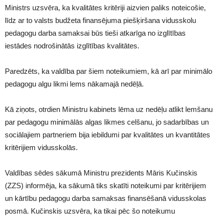
Ministrs uzsvēra, ka kvalitātes kritēriji aizvien paliks noteicošie,
līdz ar to valsts budžeta finansējuma piešķiršana vidusskolu
pedagogu darba samaksai būs tieši atkarīga no izglītības
iestādes nodrošinātās izglītības kvalitātes.
Paredzēts, ka valdība par šiem noteikumiem, kā arī par minimālo
pedagogu algu likmi lems nākamajā nedēļā.
Kā ziņots, otrdien Ministru kabinets lēma uz nedēļu atlikt lemšanu
par pedagogu minimālās algas likmes celšanu, jo sadarbības un
sociālajiem partneriem bija iebildumi par kvalitātes un kvantitātes
kritērijiem vidusskolās.
Valdības sēdes sākumā Ministru prezidents Māris Kučinskis
(ZZS) informēja, ka sākumā tiks skatīti noteikumi par kritērijiem
un kārtību pedagogu darba samaksas finansēšanā vidusskolas
posmā. Kučinskis uzsvēra, ka tikai pēc šo noteikumu