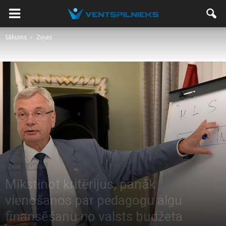
Sākums
Ziņas
Ziņas
Latvijā
Mīkstinot kritērijus, panāk
vienošanos par pedagogu algu
finansēšanu no valsts budžeta