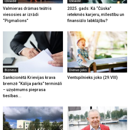
Izklaide
Izklaide
Valmieras drāmas teātris
2025. gads: Kā “Čūska”
viesosies ar izrādi
ietekmēs karjeru, mīlestību un
“Pigmalions”
finansiālo labklājību?
Bizness
Dienas joks
Sankcionētā Krievijas krava
Ventspilnieks joko (29.VIII)
bremzē “Kālija parks” termināli
– uzņēmums pieprasa
tiesības...