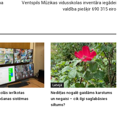
ma
Ventspils Mūzikas vidusskolas inventāra iegādei
valdība piešķir 690 315 eiro
Latvijā
olās ierīkotas
Nedēļas nogalē gaidāms karstums
ošanas sistēmas
un negaisi – cik ilgi saglabāsies
siltums?