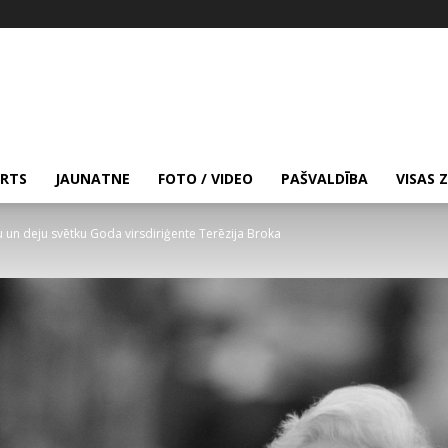
RTS
JAUNATNE
FOTO / VIDEO
PAŠVALDĪBA
VISAS 
un deju svētku Goda virsdiriģente Terēzija Broka