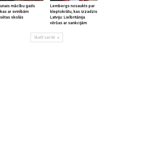
unais mācību gads
Lembergs nosaukts par
kas ar svinībām
kleptokrātu, kas izzadzis
lsētas skolās
Latviju: Lielbritānija
vēršas ar sankcijām
Skatīt vairāk