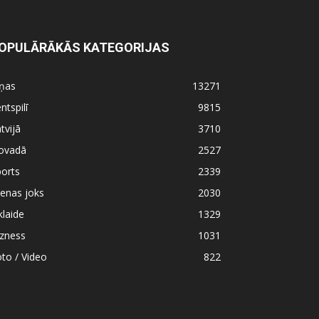
OPULĀRĀKĀS KATEGORIJAS
iņas
13271
ntspilī
9815
tvijā
3710
ovadā
2527
orts
2339
enas joks
2030
klaide
1329
izness
1031
to / Video
822