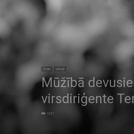
Ziņas
Latvijā
Mūžībā devusie
virsdiriģente Te
1221