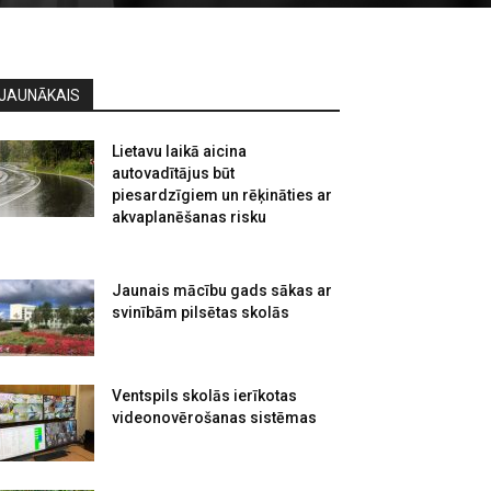
JAUNĀKAIS
Lietavu laikā aicina
autovadītājus būt
piesardzīgiem un rēķināties ar
akvaplanēšanas risku
Jaunais mācību gads sākas ar
svinībām pilsētas skolās
Ventspils skolās ierīkotas
videonovērošanas sistēmas