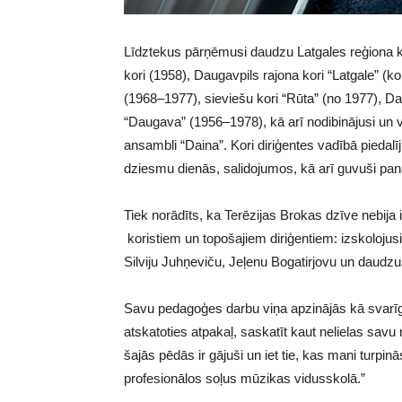
Līdztekus pārņēmusi daudzu Latgales reģiona ko
kori (1958), Daugavpils rajona kori “Latgale” (k
(1968–1977), sieviešu kori “Rūta” (no 1977), D
“Daugava” (1956–1978), kā arī nodibinājusi un v
ansambli “Daina”. Kori diriģentes vadībā piedal
dziesmu dienās, salidojumos, kā arī guvuši pa
Tiek norādīts, ka Terēzijas Brokas dzīve nebi
koristiem un topošajiem diriģentiem: izskolojusi
Silviju Juhņeviču, Jeļenu Bogatirjovu un daudz
Savu pedagoģes darbu viņa apzinājās kā svarīgu u
atskatoties atpakaļ, saskatīt kaut nelielas savu
šajās pēdās ir gājuši un iet tie, kas mani turp
profesionālos soļus mūzikas vidusskolā.”