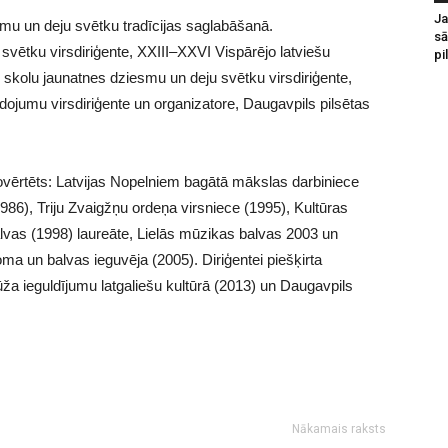
Ja
mu un deju svētku tradīcijas saglabāšanā.
sā
svētku virsdiriģente, XXIII–XXVI Vispārējo latviešu
pi
 skolu jaunatnes dziesmu un deju svētku virsdiriģente,
dojumu virsdiriģente un organizatore, Daugavpils pilsētas
novērtēts: Latvijas Nopelniem bagātā mākslas darbiniece
986), Triju Zvaigžņu ordeņa virsniece (1995), Kultūras
alvas (1998) laureāte, Lielās mūzikas balvas 2003 un
ma un balvas ieguvēja (2005). Diriģentei piešķirta
ža ieguldījumu latgaliešu kultūrā (2013) un Daugavpils
Nākamais raksts