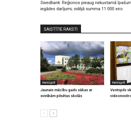
Swedbank
: Reģionos pieaug nekustamā īpašu
iegādes darījumi, vidējā summa 11 000 eiro
SAISTĪTIE RAKSTI
Ventspilī
Ventspilī
Jaunais mācību gads sākas ar
Ventspils sk
svinībām pilsētas skolās
videonovēr