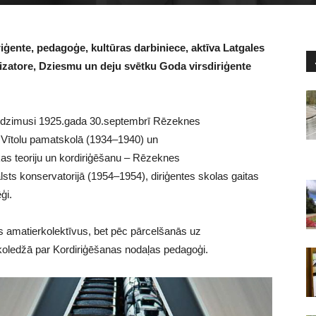
iģente, pedagoģe, kultūras darbiniece,
aktīva Latgales
nizatore, Dziesmu un deju
svētku Goda virsdiriģente
a, dzimusi 1925.gada 30.septembrī Rēzeknes
i Vītolu pamatskolā (1934–1940) un
as teoriju un kordiriģēšanu – Rēzeknes
sts konservatorijā (1954–1954), diriģentes skolas gaitas
ģi.
kus amatierkolektīvus, bet pēc pārcelšanās uz
koledžā par Kordiriģēšanas nodaļas pedagoģi.