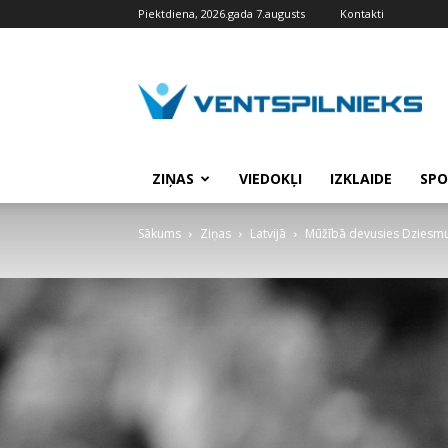
Piektdiena, 2026.gada 7.augusts
Kontakti
VENTSPILNIEKS.LV
ZIŅAS
VIEDOKĻI
IZKLAIDE
SPO
Sākums
Ziņas
Latvijā
Mūžībā devusies Dziesmu 