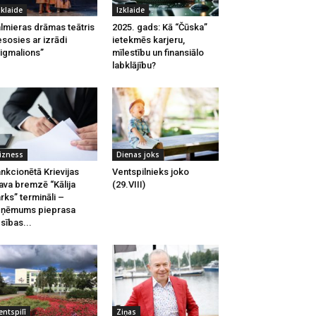
zklaide
Izklaide
lmieras drāmas teātris
2025. gads: Kā “Čūska”
esosies ar izrādi
ietekmēs karjeru,
igmalions”
mīlestību un finansiālo
labklājību?
izness
Dienas joks
nkcionētā Krievijas
Ventspilnieks joko
ava bremzē “Kālija
(29.VIII)
rks” termināli –
zņēmums pieprasa
esības...
entspilī
Ziņas