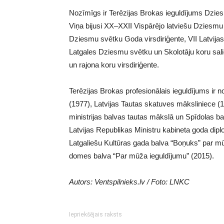
Nozīmīgs ir Terēzijas Brokas ieguldījums Dzies
Viņa bijusi XX–XXII Vispārējo latviešu Dziesmu 
Dziesmu svētku Goda virsdiriģente, VII Latvijas
Latgales Dziesmu svētku un Skolotāju koru sali
un rajona koru virsdiriģente.
Terēzijas Brokas profesionālais ieguldījums ir 
(1977), Latvijas Tautas skatuves māksliniece (1
ministrijas balvas tautas mākslā un Spīdolas b
Latvijas Republikas Ministru kabineta goda diplo
Latgaliešu Kultūras gada balva “Boņuks” par mū
domes balva “Par mūža ieguldījumu” (2015).
Autors: Ventspilnieks.lv / Foto: LNKC
Iepriekšējais raksts