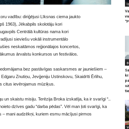
I
Va
vi
ru vadību: diriģējusi Līksnas ciema jaukto
“P
opš 1963), Jēkabpils skolotāju kori
augavpils Centrālā kultūras nama kori
adījusi sieviešu vokāli instrumentālo
ījušies neskaitāmos reģionālajos koncertos,
nākumus ārvalstu konkursos un festivālos.
B
ja iedomājama bez pastāvīgas saskarsmes ar jauniešiem –
Sa
kr
 Edgaru Znutiņu, Jevģeniju Ustinskovu, Skaidrīti Ērlihu,
pa
us citus ievērojamus mūziķus.
u
ti
n skaistu misiju. Terēzija Broka izskatīja, ka ir svarīgi “..
 noieto dzīves gadu “darba pēdas”. Vēl man ļoti svarīgi, ka
inās – mani audzēkņi, kuriem esmu mācījusi pirmos
V