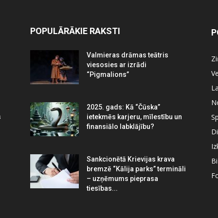
POPULĀRĀKIE RAKSTI
P
Valmieras drāmas teātris
Z
viesosies ar izrādi
Ve
“Pigmalions”
La
N
2025. gads: Kā “Čūska”
Sp
s
ietekmēs karjeru, mīlestību un
finansiālo labklājību?
Di
Iz
Sankcionētā Krievijas krava
B
bremzē “Kālija parks” termināli
Fo
– uzņēmums pieprasa
tiesības...