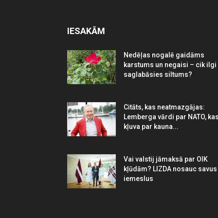
IESAKĀM
Nedēļas nogalē gaidāms
karstums un negaisi – cik ilgi
saglabāsies siltums?
Citāts, kas neatmazgājas:
Lemberga vārdi par NATO, ka
kļuva par kauna...
Vai valstij jāmaksā par OIK
kļūdām? LIZDA nosauc savus
iemeslus