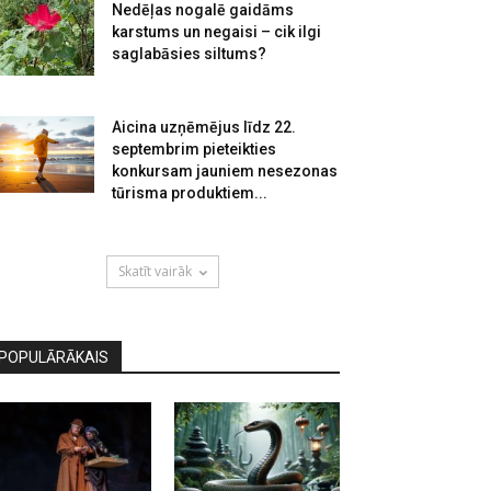
Nedēļas nogalē gaidāms
karstums un negaisi – cik ilgi
saglabāsies siltums?
Aicina uzņēmējus līdz 22.
septembrim pieteikties
konkursam jauniem nesezonas
tūrisma produktiem...
Skatīt vairāk
POPULĀRĀKAIS