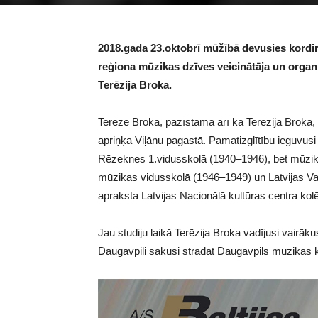
2018.gada 23.oktobrī mūžībā devusies kordir
reģiona mūzikas dzīves veicinātāja un orga
Terēzija Broka.
Terēze Broka, pazīstama arī kā Terēzija Brok
apriņķa Viļānu pagastā. Pamatizglītību ieguvus
Rēzeknes 1.vidusskolā (1940–1946), bet mūzik
mūzikas vidusskolā (1946–1949) un Latvijas Val
apraksta Latvijas Nacionālā kultūras centra kolē
Jau studiju laikā Terēzija Broka vadījusi vairā
Daugavpili sākusi strādāt Daugavpils mūzikas 