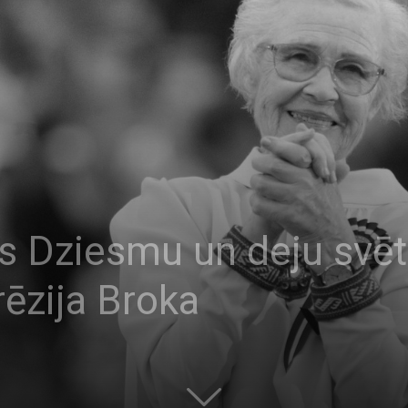
s Dziesmu un deju svē
rēzija Broka