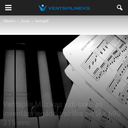
Sākums
Ziņas
Ventspilī
Ziņas
Ventspilī
Ventspils Mūzikas vidusskolas
inventāra iegādei valdība piešķir 690
315 eiro