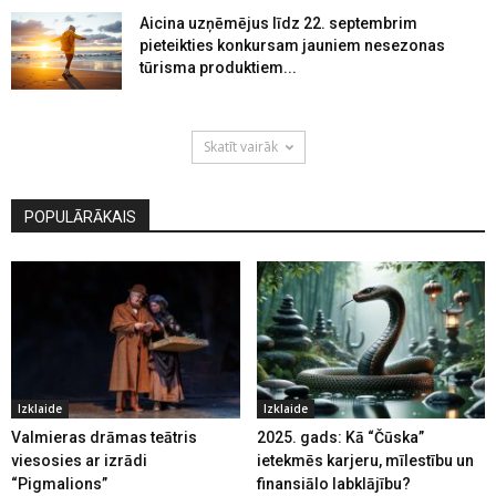
Aicina uzņēmējus līdz 22. septembrim
pieteikties konkursam jauniem nesezonas
tūrisma produktiem...
Skatīt vairāk
POPULĀRĀKAIS
Izklaide
Izklaide
Valmieras drāmas teātris
2025. gads: Kā “Čūska”
viesosies ar izrādi
ietekmēs karjeru, mīlestību un
“Pigmalions”
finansiālo labklājību?