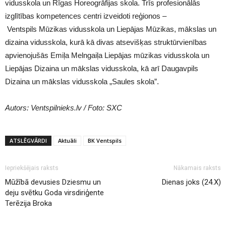
vidusskola un Rīgas Horeogrāfijas skola. Trīs profesionālās
izglītības kompetences centri izveidoti reģionos –
Ventspils Mūzikas vidusskola un Liepājas Mūzikas, mākslas un
dizaina vidusskola, kurā kā divas atsevišķas struktūrvienības
apvienojušās Emiļa Melngaiļa Liepājas mūzikas vidusskola un
Liepājas Dizaina un mākslas vidusskola, kā arī Daugavpils
Dizaina un mākslas vidusskola „Saules skola”.
Autors: Ventspilnieks.lv / Foto: SXC
ATSLĒGVĀRDI
Aktuāli
BK Ventspils
Iepriekšējais raksts
Nākamais raksts
Mūžībā devusies Dziesmu un
Dienas joks (24.X)
deju svētku Goda virsdiriģente
Terēzija Broka