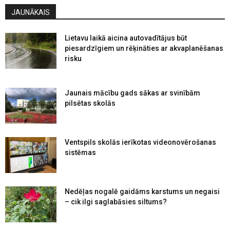
JAUNĀKAIS
Lietavu laikā aicina autovadītājus būt
piesardzīgiem un rēķināties ar akvaplanēšanas
risku
Jaunais mācību gads sākas ar svinībām
pilsētas skolās
Ventspils skolās ierīkotas videonovērošanas
sistēmas
Nedēļas nogalē gaidāms karstums un negaisi
– cik ilgi saglabāsies siltums?