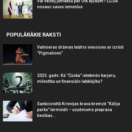
Vai valstij jāmaksā par OIK kļūdām? LIZDA
nosauc savus iemeslus
POPULĀRĀKIE RAKSTI
Valmieras drāmas teātris viesosies ar izrādi
“Pigmalions”
2025. gads: Kā “Čūska” ietekmēs karjeru,
mīlestību un finansiālo labklājību?
Sankcionētā Krievijas krava bremzē “Kālija
parks” termināli – uzņēmums pieprasa
tiesības...