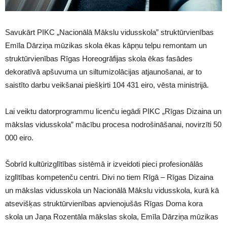
Savukārt PIKC „Nacionālā Mākslu vidusskola” struktūrvienības
Emīla Dārziņa mūzikas skola ēkas kāpņu telpu remontam un
struktūrvienības Rīgas Horeogrāfijas skola ēkas fasādes
dekoratīvā apšuvuma un siltumizolācijas atjaunošanai, ar to
saistīto darbu veikšanai piešķirti 104 431 eiro, vēsta ministrijā.
Lai veiktu datorprogrammu licenču iegādi PIKC „Rīgas Dizaina un
mākslas vidusskola” mācību procesa nodrošināšanai, novirzīti 50
000 eiro.
Šobrīd kultūrizglītības sistēmā ir izveidoti pieci profesionālās
izglītības kompetenču centri. Divi no tiem Rīgā – Rīgas Dizaina
un mākslas vidusskola un Nacionālā Mākslu vidusskola, kurā kā
atsevišķas struktūrvienības apvienojušās Rīgas Doma kora
skola un Jaņa Rozentāla mākslas skola, Emīla Dārziņa mūzikas