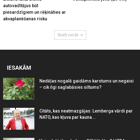
autovadītājus būt
piesardzīgiem un rēķināties ar
akvaplanēšanas risku
Skatīt vairāk
IESAKĀM
Nedēļas nogalē gaidāms karstums un negaisi
– cik ilgi saglabāsies siltums?
Citāts, kas neatmazgājas: Lemberga vārdi par
NATO, kas kļuva par kauna...