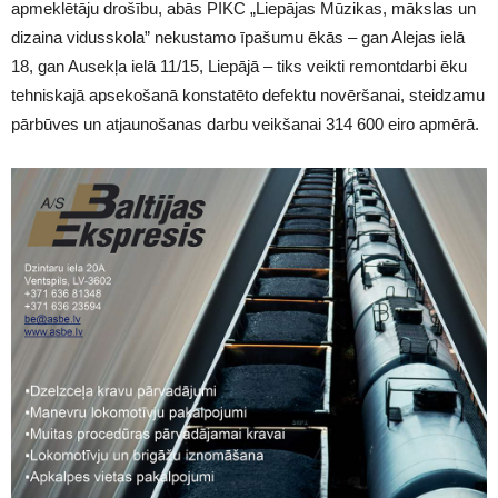
apmeklētāju drošību, abās PIKC „Liepājas Mūzikas, mākslas un
dizaina vidusskola” nekustamo īpašumu ēkās – gan Alejas ielā
18, gan Ausekļa ielā 11/15, Liepājā – tiks veikti remontdarbi ēku
tehniskajā apsekošanā konstatēto defektu novēršanai, steidzamu
pārbūves un atjaunošanas darbu veikšanai 314 600 eiro apmērā.