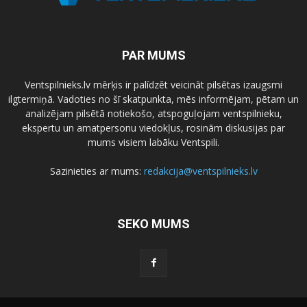
PAR MUMS
Ventspilnieks.lv mērķis ir palīdzēt veicināt pilsētas izaugsmi
ilgtermiņā. Vadoties no šī skatpunkta, mēs informējam, pētam un
analizējam pilsētā notiekošo, atspoguļojam ventspilnieku,
ekspertu un amatpersonu viedokļus, rosinām diskusijas par
mums visiem labāku Ventspili.
Sazinieties ar mums:
redakcija@ventspilnieks.lv
SEKO MUMS