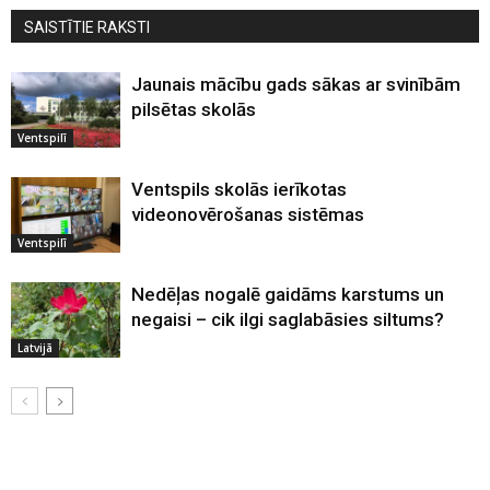
SAISTĪTIE RAKSTI
Jaunais mācību gads sākas ar svinībām
pilsētas skolās
Ventspilī
Ventspils skolās ierīkotas
videonovērošanas sistēmas
Ventspilī
Nedēļas nogalē gaidāms karstums un
negaisi – cik ilgi saglabāsies siltums?
Latvijā