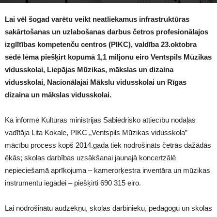
1140
Lai vēl šogad varētu veikt neatliekamus infrastruktūras
sakārtošanas un uzlabošanas darbus četros profesionālajos
izglītības kompetenču centros (PIKC), valdība 23.oktobra
sēdē lēma piešķirt kopumā 1,1 miljonu eiro Ventspils Mūzikas
vidusskolai, Liepājas Mūzikas, mākslas un dizaina
vidusskolai, Nacionālajai Mākslu vidusskolai un Rīgas
dizaina un mākslas vidusskolai.
Kā informē Kultūras ministrijas Sabiedrisko attiecību nodaļas
vadītāja Lita Kokale, PIKC „Ventspils Mūzikas vidusskola”
mācību process kopš 2014.gada tiek nodrošināts četrās dažādās
ēkās; skolas darbības uzsākšanai jaunajā koncertzālē
nepieciešamā aprīkojuma – kamerorķestra inventāra un mūzikas
instrumentu iegādei – piešķirti 690 315 eiro.
Lai nodrošinātu audzēkņu, skolas darbinieku, pedagogu un skolas