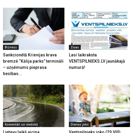
Bizness
Ziņas
Sankcionētā Krievijas krava
Lasi laikraksta
bremzē “Kālija parks” termināli
VENTSPILNIEKS.LV jaunākajā
– uzņēmums pieprasa
numurā!
tiesības...
Komentāri un viedokļi
Dienas joks
Lietavu laikā aicina
Ventspilnieks joko (29.VIII)