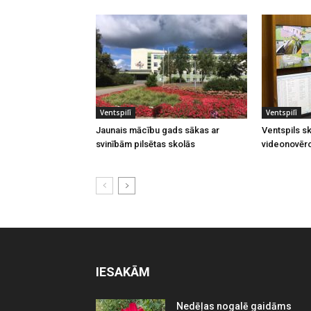
Ventspilī
Ventspilī
Jaunais mācību gads sākas ar
Ventspils sk
svinībām pilsētas skolās
videonovēr
IESAKĀM
Nedēļas nogalē gaidāms