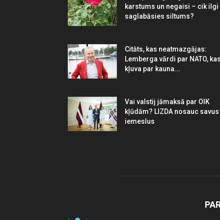
karstums un negaisi – cik ilgi
saglabāsies siltums?
Citāts, kas neatmazgājas:
Lemberga vārdi par NATO, ka
kļuva par kauna...
Vai valstij jāmaksā par OIK
kļūdām? LIZDA nosauc savus
iemeslus
PA