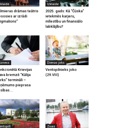
zklaide
Izklaide
lmieras drāmas teātris
2025. gads: Kā “Čūska”
esosies ar izrādi
ietekmēs karjeru,
igmalions”
mīlestību un finansiālo
labklājību?
izness
Dienas joks
nkcionētā Krievijas
Ventspilnieks joko
ava bremzē “Kālija
(29.VIII)
rks” termināli –
zņēmums pieprasa
esības...
entspilī
Ziņas