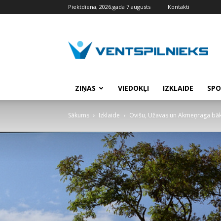
Piektdiena, 2026.gada 7.augusts
Kontakti
VENTSPILNIEKS.LV
ZIŅAS
VIEDOKĻI
IZKLAIDE
SPO
Sākums
Izklaide
Ovišu, Užavas un Akmeņraga bāka