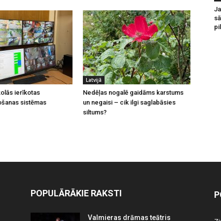
Ja
sā
pi
Latvijā
olās ierīkotas
Nedēļas nogalē gaidāms karstums
ošanas sistēmas
un negaisi – cik ilgi saglabāsies
siltums?
POPULĀRĀKIE RAKSTI
P
Valmieras drāmas teātris