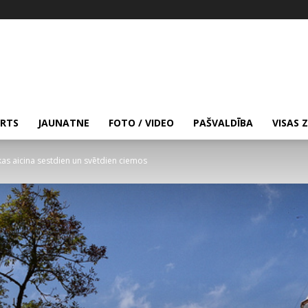
RTS
JAUNATNE
FOTO / VIDEO
PAŠVALDĪBA
VISAS 
s aicina sestdien un svētdien ciemos