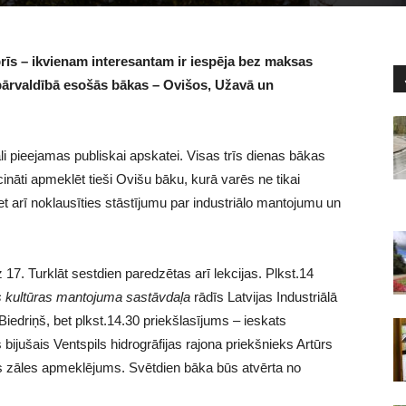
rīs – ikvienam interesantam ir iespēja bez maksas
 pārvaldībā esošās bākas – Ovišos, Užavā un
iāli pieejamas publiskai apskatei. Visas trīs dienas bākas
ināti apmeklēt tieši Ovišu bāku, kurā varēs ne tikai
bet arī noklausīties stāstījumu par industriālo mantojumu un
 17. Turklāt sestdien paredzētas arī lekcijas. Plkst.14
as kultūras mantojuma sastāvdaļa
rādīs Latvijas Industriālā
edriņš, bet plkst.14.30 priekšlasījums – ieskats
 bijušais Ventspils hidrogrāfijas rajona priekšnieks Artūrs
s zāles apmeklējums. Svētdien bāka būs atvērta no