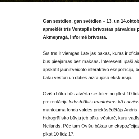
Gan sestdien, gan svētdien – 13. un 14.oktob
apmeklēt trīs Ventspils brīvostas pārvaldes
Akmeņragā, informē brīvosta.
Šīs trīs ir vienīgās Latvijas bākas, kuras ir ofic
būs pieejamas bez maksas. Interesenti īpaši aic
apskatīt jaunizveidoto interaktīvo ekspozīciju, 
bāku vēsturi un doties aizraujošā ekskursijā.
Ovišu bāka būs atvērta sestdien no plkst.10 līdz
prezentāciju
Industriālais mantojums kā Latvij
mantojuma fonda valdes priekšsēdētājs Andris Bi
hidrogrāfisko būvju jeb bāku vēsturē, kuru vadīs
Neilands. Pēc tam Ovišu bākas un ekspozīcija
plkst.10 līdz 17.