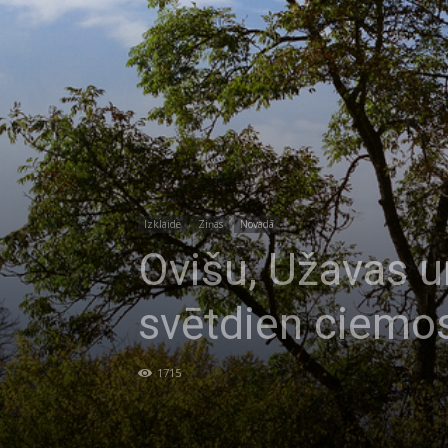
Izklaide
Ziņas
Novadā
Ovišu, Užavas u
svētdien ciemo
1715