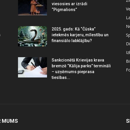
Z
viesosies ar izrādi
Ve
“Pigmalions”
La
N
2025. gads: Kā “Čūska”
Sp
s
ietekmēs karjeru, mīlestību un
finansiālo labklājību?
Di
Iz
Sankcionētā Krievijas krava
B
bremzē “Kālija parks” termināli
Fo
– uzņēmums pieprasa
tiesības...
R MUMS
S