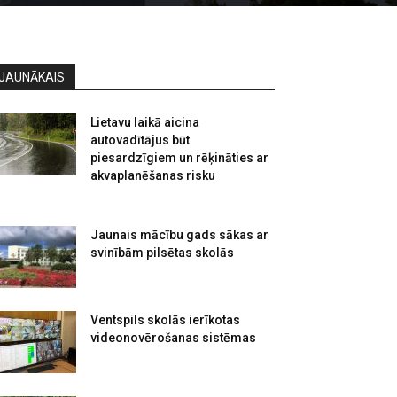
JAUNĀKAIS
Lietavu laikā aicina
autovadītājus būt
piesardzīgiem un rēķināties ar
akvaplanēšanas risku
Jaunais mācību gads sākas ar
svinībām pilsētas skolās
Ventspils skolās ierīkotas
videonovērošanas sistēmas