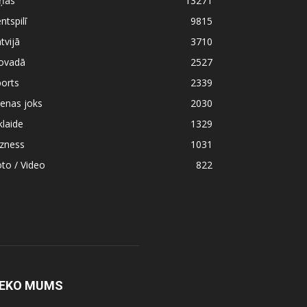
iņas
13271
ntspilī
9815
tvijā
3710
ovadā
2527
orts
2339
enas joks
2030
klaide
1329
izness
1031
to / Video
822
EKO MUMS