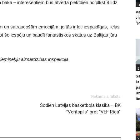
āka – interesentiem būs atvērta piektdien no plkst.8 līdz
I
Va
vi
“P
un satraucošām emocijām, jo tās ir ļoti iespaidīgas, lielas
ot šo iespēju un baudīt fantastiskos skatus uz Baltijas jūru
 pieminekļu aizsardzības inspekcija
B
Sa
kr
pa
u
Nākamais raksts
ti
Šodien Latvijas basketbola klasika – BK
“Ventspils” pret “VEF Rīga”
V