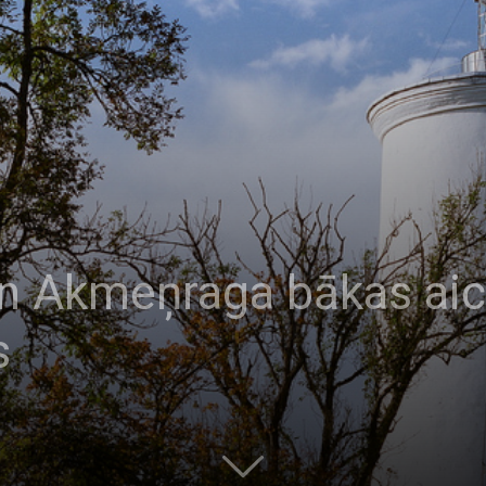
n Akmeņraga bākas aic
s