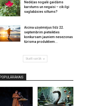
Nedēļas nogalē gaidāms
karstums un negaisi – cik ilgi
saglabāsies siltums?
Aicina uzņēmējus līdz 22.
septembrim pieteikties
konkursam jauniem nesezonas
tūrisma produktiem...
Skatīt vairāk
POPULĀRĀKAIS