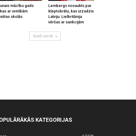
unais mācību gads
Lembergs nosaukts par
kas ar svinībām
kleptokrātu, kas izzadzis
lsētas skolās
Latviju: Lielbritānija
vēršas ar sankcijām
Skatīt vairāk
OPULĀRĀKĀS KATEGORIJAS