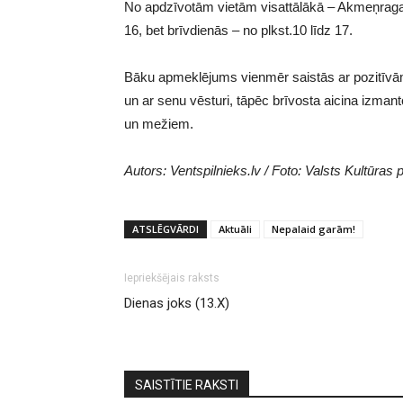
No apdzīvotām vietām visattālākā – Akmeņraga b
16, bet brīvdienās – no plkst.10 līdz 17.
Bāku apmeklējums vienmēr saistās ar pozitīvām 
un ar senu vēsturi, tāpēc brīvosta aicina izmant
un mežiem.
Autors: Ventspilnieks.lv / Foto: Valsts Kultūras
ATSLĒGVĀRDI
Aktuāli
Nepalaid garām!
Iepriekšējais raksts
Dienas joks (13.X)
SAISTĪTIE RAKSTI