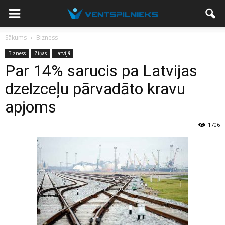
Sākums
Bizness
Bizness
Ziņas
Latvijā
Par 14% sarucis pa Latvijas
dzelzceļu pārvadāto kravu
apjoms
1706