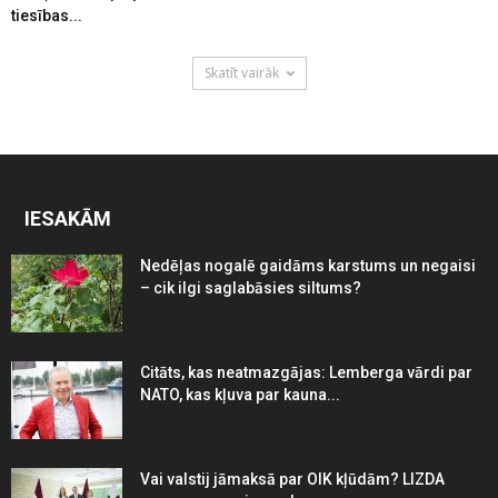
tiesības...
Skatīt vairāk
IESAKĀM
Nedēļas nogalē gaidāms karstums un negaisi
– cik ilgi saglabāsies siltums?
Citāts, kas neatmazgājas: Lemberga vārdi par
NATO, kas kļuva par kauna...
Vai valstij jāmaksā par OIK kļūdām? LIZDA