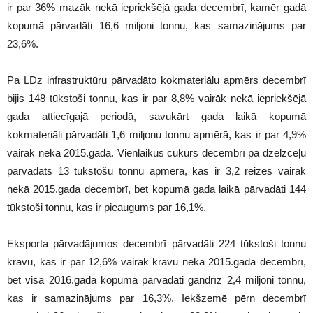
ir par 36% mazāk nekā iepriekšējā gada decembrī, kamēr gadā
kopumā pārvadāti 16,6 miljoni tonnu, kas samazinājums par
23,6%.
Pa LDz infrastruktūru pārvadāto kokmateriālu apmērs decembrī
bijis 148 tūkstoši tonnu, kas ir par 8,8% vairāk nekā iepriekšējā
gada attiecīgajā periodā, savukārt gada laikā kopumā
kokmateriāli pārvadāti 1,6 miljonu tonnu apmērā, kas ir par 4,9%
vairāk nekā 2015.gadā. Vienlaikus cukurs decembrī pa dzelzceļu
pārvadāts 13 tūkstošu tonnu apmērā, kas ir 3,2 reizes vairāk
nekā 2015.gada decembrī, bet kopumā gada laikā pārvadāti 144
tūkstoši tonnu, kas ir pieaugums par 16,1%.
Eksporta pārvadājumos decembrī pārvadāti 224 tūkstoši tonnu
kravu, kas ir par 12,6% vairāk kravu nekā 2015.gada decembrī,
bet visā 2016.gadā kopumā pārvadāti gandrīz 2,4 miljoni tonnu,
kas ir samazinājums par 16,3%. Iekšzemē pērn decembrī