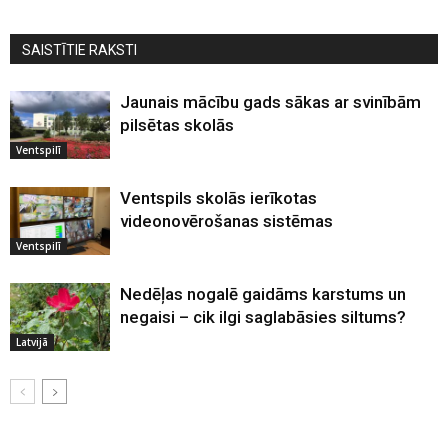
SAISTĪTIE RAKSTI
Jaunais mācību gads sākas ar svinībām
pilsētas skolās
Ventspilī
Ventspils skolās ierīkotas
videonovērošanas sistēmas
Ventspilī
Nedēļas nogalē gaidāms karstums un
negaisi – cik ilgi saglabāsies siltums?
Latvijā