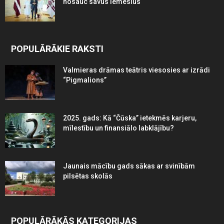
nosauc savus iemeslus
POPULĀRĀKIE RAKSTI
Valmieras drāmas teātris viesosies ar izrādi
“Pigmalions”
2025. gads: Kā “Čūska” ietekmēs karjeru,
mīlestību un finansiālo labklājību?
Jaunais mācību gads sākas ar svinībām
pilsētas skolās
POPULĀRĀKĀS KATEGORIJAS