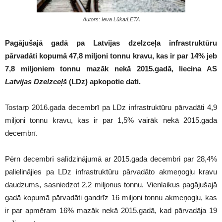
Autors: Ieva Lūka/LETA
Pagājušajā gadā pa Latvijas dzelzceļa infrastruktūru
pārvadāti kopumā 47,8 miljoni tonnu kravu, kas ir par 14% jeb
7,8 miljoniem tonnu mazāk nekā 2015.gadā, liecina AS
Latvijas Dzelzceļš
(LDz) apkopotie dati.
Tostarp 2016.gada decembrī pa LDz infrastruktūru pārvadāti 4,9
miljoni tonnu kravu, kas ir par 1,5% vairāk nekā 2015.gada
decembrī.
Pērn decembrī salīdzinājumā ar 2015.gada decembri par 28,4%
palielinājies pa LDz infrastruktūru pārvadāto akmeņogļu kravu
daudzums, sasniedzot 2,2 miljonus tonnu. Vienlaikus pagājušajā
gadā kopumā pārvadāti gandrīz 16 miljoni tonnu akmeņogļu, kas
ir par apmēram 16% mazāk nekā 2015.gadā, kad pārvadāja 19