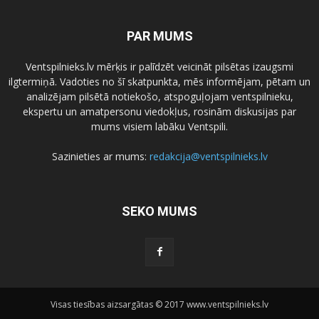
PAR MUMS
Ventspilnieks.lv mērķis ir palīdzēt veicināt pilsētas izaugsmi
ilgtermiņā. Vadoties no šī skatpunkta, mēs informējam, pētam un
analizējam pilsētā notiekošo, atspoguļojam ventspilnieku,
ekspertu un amatpersonu viedokļus, rosinām diskusijas par
mums visiem labāku Ventspili.
Sazinieties ar mums:
redakcija@ventspilnieks.lv
SEKO MUMS
Visas tiesības aizsargātas © 2017 www.ventspilnieks.lv