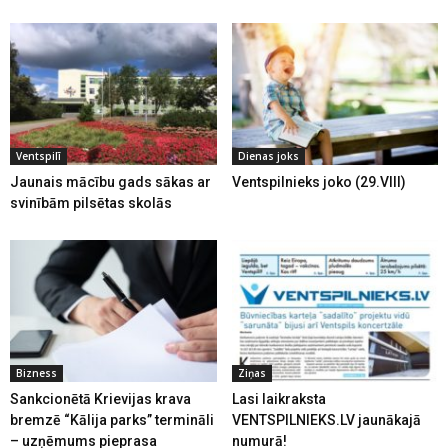
Ventspilī
Dienas joks
Jaunais mācību gads sākas ar
Ventspilnieks joko (29.VIII)
svinībām pilsētas skolās
Bizness
Ziņas
Sankcionētā Krievijas krava
Lasi laikraksta
bremzē “Kālija parks” termināli
VENTSPILNIEKS.LV jaunākajā
– uzņēmums pieprasa
numurā!