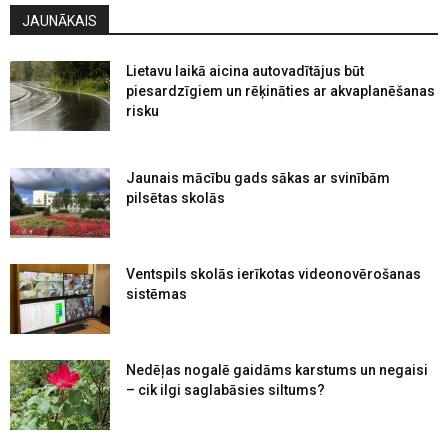
JAUNĀKAIS
Lietavu laikā aicina autovadītājus būt
piesardzīgiem un rēķināties ar akvaplanēšanas
risku
Jaunais mācību gads sākas ar svinībām
pilsētas skolās
Ventspils skolās ierīkotas videonovērošanas
sistēmas
Nedēļas nogalē gaidāms karstums un negaisi
– cik ilgi saglabāsies siltums?