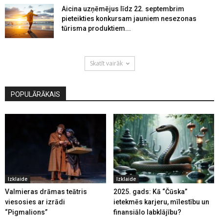
Aicina uzņēmējus līdz 22. septembrim
pieteikties konkursam jauniem nesezonas
tūrisma produktiem...
Skatīt vairāk
POPULĀRĀKAIS
Izklaide
Izklaide
Valmieras drāmas teātris
2025. gads: Kā “Čūska”
viesosies ar izrādi
ietekmēs karjeru, mīlestību un
“Pigmalions”
finansiālo labklājību?