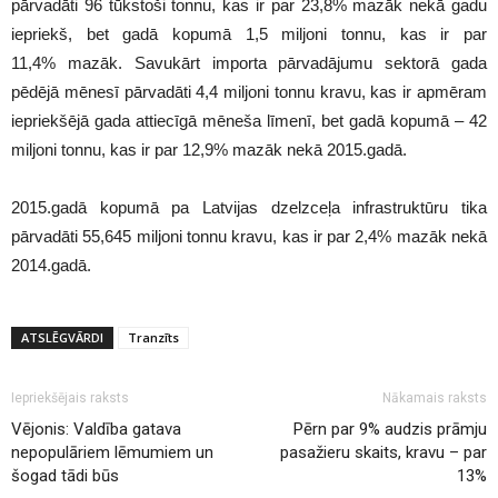
pārvadāti 96 tūkstoši tonnu, kas ir par 23,8% mazāk nekā gadu
iepriekš, bet gadā kopumā 1,5 miljoni tonnu, kas ir par
11,4% mazāk. Savukārt importa pārvadājumu sektorā gada
pēdējā mēnesī pārvadāti 4,4 miljoni tonnu kravu, kas ir apmēram
iepriekšējā gada attiecīgā mēneša līmenī, bet gadā kopumā – 42
miljoni tonnu, kas ir par 12,9% mazāk nekā 2015.gadā.
2015.gadā kopumā pa Latvijas dzelzceļa infrastruktūru tika
pārvadāti 55,645 miljoni tonnu kravu, kas ir par 2,4% mazāk nekā
2014.gadā.
ATSLĒGVĀRDI
Tranzīts
Iepriekšējais raksts
Nākamais raksts
Vējonis: Valdība gatava
Pērn par 9% audzis prāmju
nepopulāriem lēmumiem un
pasažieru skaits, kravu – par
šogad tādi būs
13%