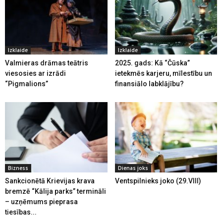
Izklaide
Izklaide
Valmieras drāmas teātris
2025. gads: Kā “Čūska”
viesosies ar izrādi
ietekmēs karjeru, mīlestību un
“Pigmalions”
finansiālo labklājību?
Bizness
Dienas joks
Sankcionētā Krievijas krava
Ventspilnieks joko (29.VIII)
bremzē “Kālija parks” termināli
– uzņēmums pieprasa
tiesības...