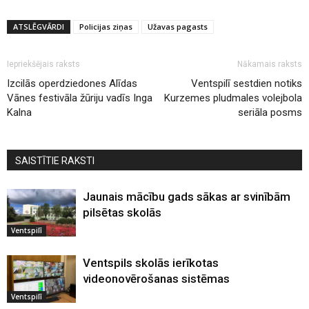
ATSLĒGVĀRDI
Policijas ziņas
Užavas pagasts
Iepriekšējais raksts
Nākamais raksts
Izcilās operdziedones Alīdas
Ventspilī sestdien notiks
Vānes festivāla žūriju vadīs Inga
Kurzemes pludmales volejbola
Kalna
seriāla posms
SAISTĪTIE RAKSTI
Jaunais mācību gads sākas ar svinībām
pilsētas skolās
Ventspilī
Ventspils skolās ierīkotas
videonovērošanas sistēmas
Ventspilī