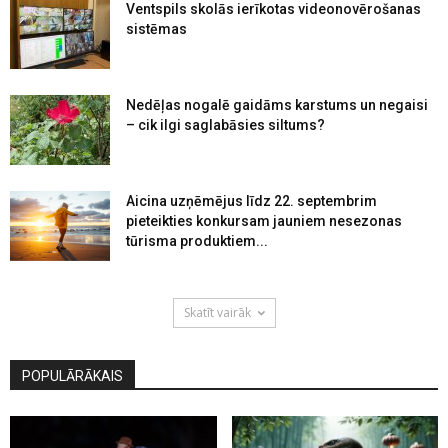
Ventspils skolās ierīkotas videonovērošanas
sistēmas
Nedēļas nogalē gaidāms karstums un negaisi
– cik ilgi saglabāsies siltums?
Aicina uzņēmējus līdz 22. septembrim
pieteikties konkursam jauniem nesezonas
tūrisma produktiem...
Skatīt vairāk
POPULĀRĀKAIS