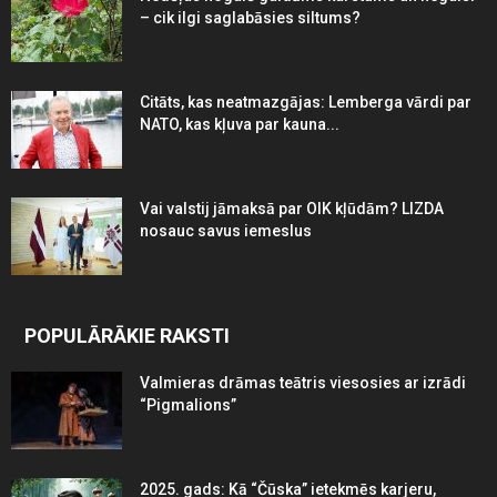
– cik ilgi saglabāsies siltums?
Citāts, kas neatmazgājas: Lemberga vārdi par
NATO, kas kļuva par kauna...
Vai valstij jāmaksā par OIK kļūdām? LIZDA
nosauc savus iemeslus
POPULĀRĀKIE RAKSTI
Valmieras drāmas teātris viesosies ar izrādi
“Pigmalions”
2025. gads: Kā “Čūska” ietekmēs karjeru,