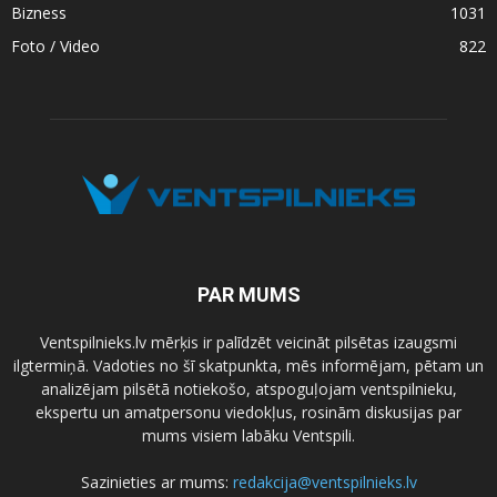
Bizness
1031
Foto / Video
822
PAR MUMS
Ventspilnieks.lv mērķis ir palīdzēt veicināt pilsētas izaugsmi
ilgtermiņā. Vadoties no šī skatpunkta, mēs informējam, pētam un
analizējam pilsētā notiekošo, atspoguļojam ventspilnieku,
ekspertu un amatpersonu viedokļus, rosinām diskusijas par
mums visiem labāku Ventspili.
Sazinieties ar mums:
redakcija@ventspilnieks.lv