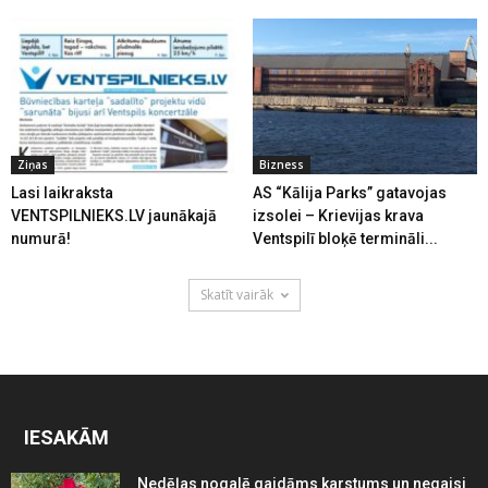
Ziņas
Bizness
Lasi laikraksta
AS “Kālija Parks” gatavojas
VENTSPILNIEKS.LV jaunākajā
izsolei – Krievijas krava
numurā!
Ventspilī bloķē termināli...
Skatīt vairāk
IESAKĀM
Nedēļas nogalē gaidāms karstums un negaisi