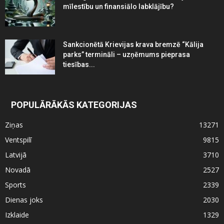
mīlestību un finansiālo labklājību?
Sankcionētā Krievijas krava bremzē “Kālija
parks” termināli – uzņēmums pieprasa
tiesības...
POPULĀRĀKĀS KATEGORIJAS
Ziņas
13271
Ventspilī
9815
Latvijā
3710
Novadā
2527
Sports
2339
Dienas joks
2030
Izklaide
1329