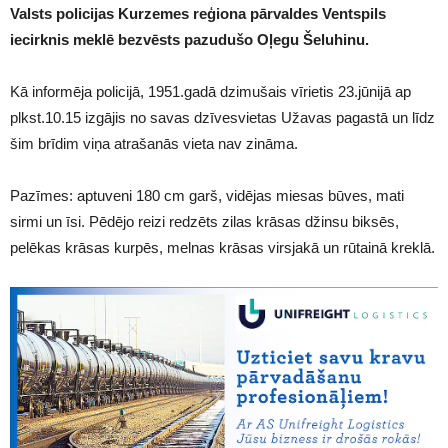
Valsts policijas Kurzemes reģiona pārvaldes Ventspils
iecirknis meklē bezvēsts pazudušo Oļegu Šeluhinu.
Kā informēja policijā, 1951.gadā dzimušais vīrietis 23.jūnijā ap
plkst.10.15 izgājis no savas dzīvesvietas Užavas pagastā un līdz
šim brīdim viņa atrašanās vieta nav zināma.
Pazīmes: aptuveni 180 cm garš, vidējas miesas būves, mati
sirmi un īsi. Pēdējo reizi redzēts zilas krāsas džinsu biksēs,
pelēkas krāsas kurpēs, melnas krāsas virsjakā un rūtainā kreklā.