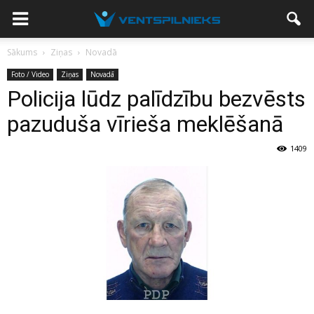
Sākums
Ziņas
Novadā
Foto / Video
Ziņas
Novadā
Policija lūdz palīdzību bezvēsts
pazuduša vīrieša meklēšanā
1409