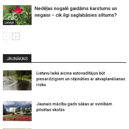
Nedēļas nogalē gaidāms karstums un
negaisi – cik ilgi saglabāsies siltums?
Latvijā
JAUNĀKAIS
Lietavu laikā aicina autovadītājus būt
piesardzīgiem un rēķināties ar akvaplanēšanas
risku
Jaunais mācību gads sākas ar svinībām
pilsētas skolās