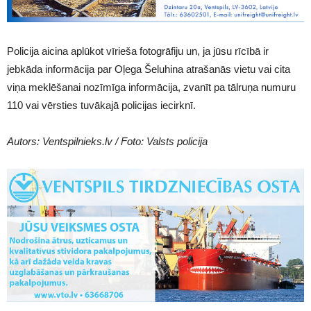
Policija aicina aplūkot vīrieša fotogrāfiju un, ja jūsu rīcībā ir
jebkāda informācija par Oļega Šeluhina atrašanās vietu vai cita
viņa meklēšanai nozīmīga informācija, zvanīt pa tālruņa numuru
110 vai vērsties tuvākajā policijas iecirknī.
Autors: Ventspilnieks.lv / Foto: Valsts policija