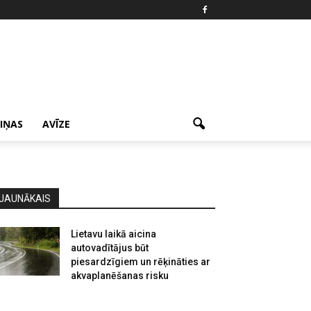
ZIŅAS
AVĪZE
JAUNĀKAIS
Lietavu laikā aicina
autovadītājus būt
piesardzīgiem un rēķināties ar
akvaplanēšanas risku