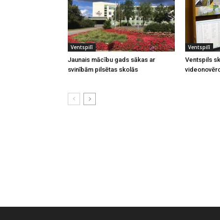
Ventspilī
Ventspilī
Jaunais mācību gads sākas ar
Ventspils sk
svinībām pilsētas skolās
videonovēr