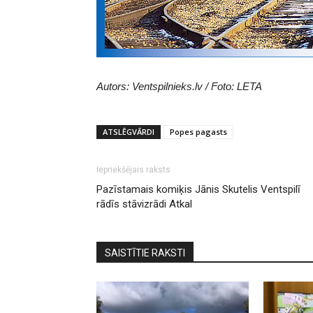
Autors: Ventspilnieks.lv / Foto: LETA
ATSLĒGVĀRDI
Popes pagasts
Iepriekšējais raksts
Pazīstamais komiķis Jānis Skutelis Ventspilī
rādīs stāvizrādi Atkal
SAISTĪTIE RAKSTI