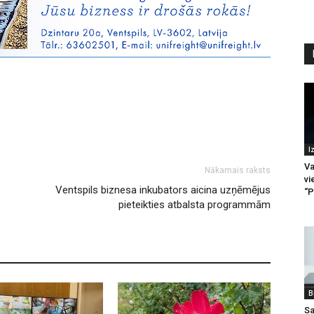
I
Va
Nākamais raksts
vi
Ventspils biznesa inkubators aicina uzņēmējus
“P
pieteikties atbalsta programmām
B
Sa