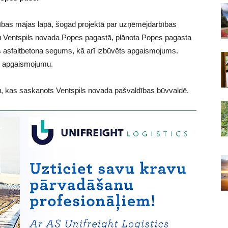
dības mājas lapā, šogad projektā par uzņēmējdarbības
tību Ventspils novada Popes pagastā, plānota Popes pagasta
s asfaltbetona segums, kā arī izbūvēts apgaismojums.
s apgaismojumu.
ektu, kas saskaņots Ventspils novada pašvaldības būvvaldē.