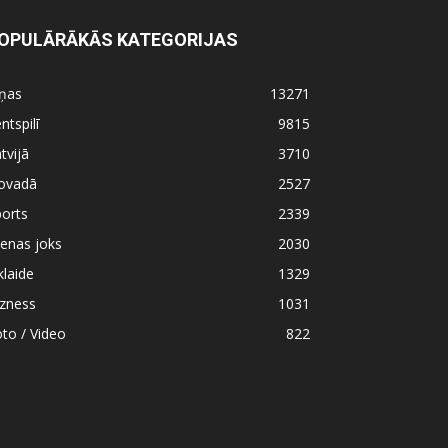
OPULĀRĀKĀS KATEGORIJAS
iņas
13271
ntspilī
9815
tvijā
3710
ovadā
2527
orts
2339
enas joks
2030
klaide
1329
izness
1031
to / Video
822