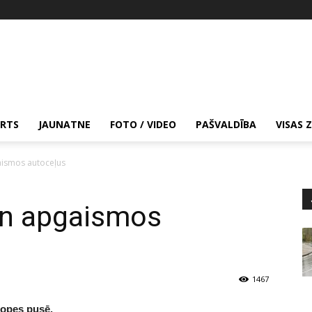
RTS
JAUNATNE
FOTO / VIDEO
PAŠVALDĪBA
VISAS 
ismos autoceļus
un apgaismos
1467
Popes pusē.