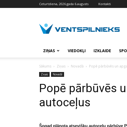
Ceturtdiena, 2026.gada 6.augusts
Kontakti
VENTSPILNIEKS.LV
ZIŅAS
VIEDOKĻI
IZKLAIDE
SPO
Sākums
Ziņas
Novadā
Popē pārbūvēs un apga
Ziņas
Novadā
Popē pārbūvēs 
autoceļus
Šogad plānota atsevišķu autoceļu pārbūve 