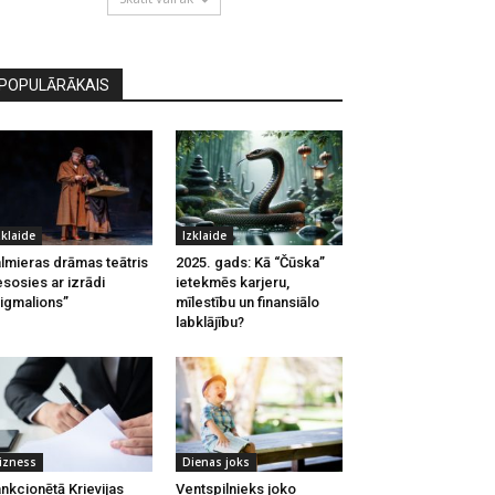
POPULĀRĀKAIS
zklaide
Izklaide
lmieras drāmas teātris
2025. gads: Kā “Čūska”
esosies ar izrādi
ietekmēs karjeru,
igmalions”
mīlestību un finansiālo
labklājību?
izness
Dienas joks
nkcionētā Krievijas
Ventspilnieks joko