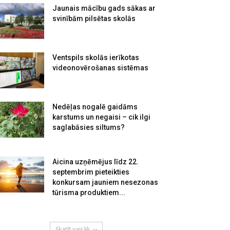
Jaunais mācību gads sākas ar
svinībām pilsētas skolās
Ventspils skolās ierīkotas
videonovērošanas sistēmas
Nedēļas nogalē gaidāms
karstums un negaisi – cik ilgi
saglabāsies siltums?
Aicina uzņēmējus līdz 22.
septembrim pieteikties
konkursam jauniem nesezonas
tūrisma produktiem...
Skatīt vairāk