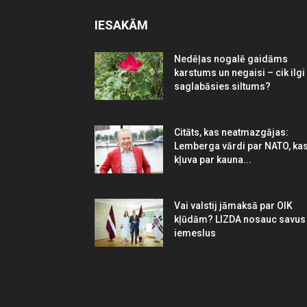
IESAKĀM
Nedēļas nogalē gaidāms
karstums un negaisi – cik ilgi
saglabāsies siltums?
Citāts, kas neatmazgājas:
Lemberga vārdi par NATO, ka
kļuva par kauna...
Vai valstij jāmaksā par OIK
kļūdām? LIZDA nosauc savus
iemeslus