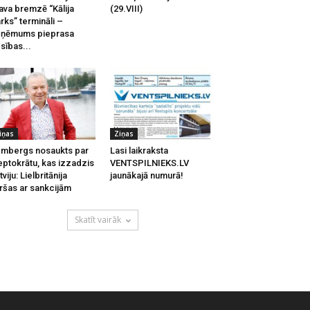
ava bremzē “Kālija
(29.VIII)
rks” termināli –
zņēmums pieprasa
esības...
iņas
Ziņas
mbergs nosaukts par
Lasi laikraksta
eptokrātu, kas izzadzis
VENTSPILNIEKS.LV
tviju: Lielbritānija
jaunākajā numurā!
ršas ar sankcijām
Skatīt vairāk