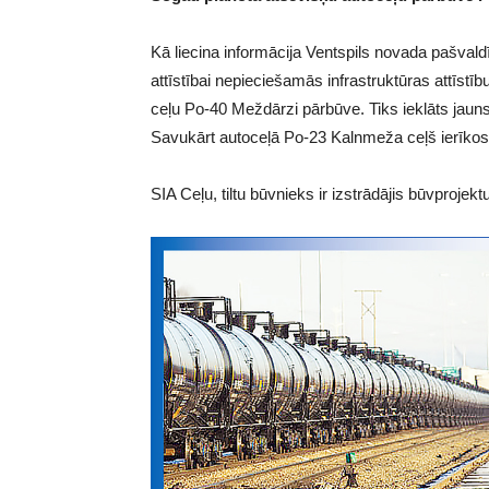
Kā liecina informācija Ventspils novada pašval
attīstībai nepieciešamās infrastruktūras attīs
ceļu Po-40 Meždārzi pārbūve. Tiks ieklāts jaun
Savukārt autoceļā Po-23 Kalnmeža ceļš ierīko
SIA Ceļu, tiltu būvnieks ir izstrādājis būvproj