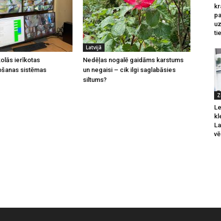
kr
pa
u
ti
Latvijā
olās ierīkotas
Nedēļas nogalē gaidāms karstums
ošanas sistēmas
un negaisi – cik ilgi saglabāsies
siltums?
Z
Le
kl
La
vē