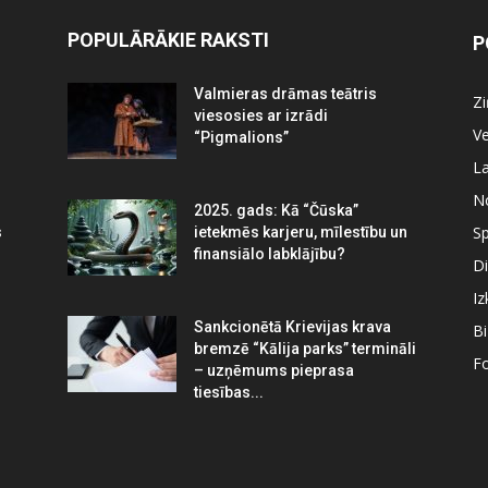
POPULĀRĀKIE RAKSTI
P
Valmieras drāmas teātris
Z
viesosies ar izrādi
Ve
“Pigmalions”
La
N
2025. gads: Kā “Čūska”
Sp
s
ietekmēs karjeru, mīlestību un
finansiālo labklājību?
Di
Iz
Sankcionētā Krievijas krava
B
bremzē “Kālija parks” termināli
Fo
– uzņēmums pieprasa
tiesības...