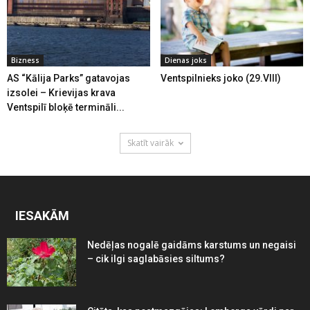
Bizness
Dienas joks
AS “Kālija Parks” gatavojas
Ventspilnieks joko (29.VIII)
izsolei – Krievijas krava
Ventspilī bloķē termināli...
Skatīt vairāk
IESAKĀM
Nedēļas nogalē gaidāms karstums un negaisi
– cik ilgi saglabāsies siltums?