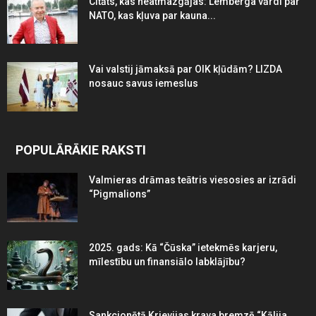
Citāts, kas neatmazgājas: Lemberga vārdi par
NATO, kas kļuva par kauna...
Vai valstij jāmaksā par OIK kļūdām? LIZDA
nosauc savus iemeslus
POPULĀRĀKIE RAKSTI
Valmieras drāmas teātris viesosies ar izrādi
“Pigmalions”
2025. gads: Kā “Čūska” ietekmēs karjeru,
mīlestību un finansiālo labklājību?
Sankcionētā Krievijas krava bremzē “Kālija