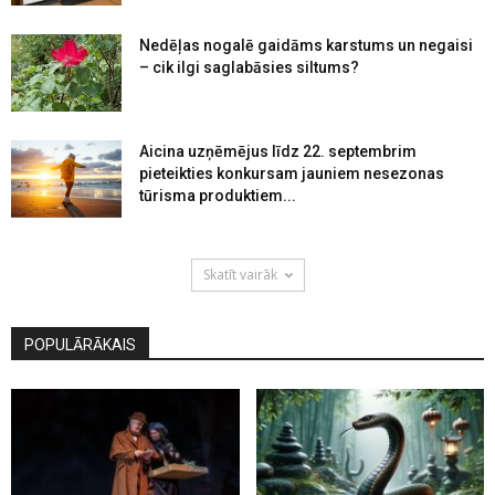
Nedēļas nogalē gaidāms karstums un negaisi
– cik ilgi saglabāsies siltums?
Aicina uzņēmējus līdz 22. septembrim
pieteikties konkursam jauniem nesezonas
tūrisma produktiem...
Skatīt vairāk
POPULĀRĀKAIS