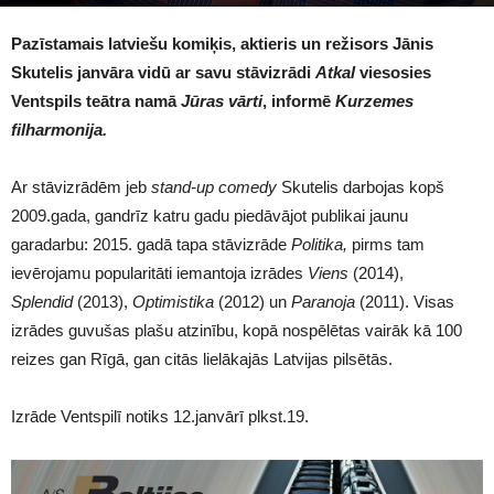
2138
Pazīstamais latviešu komiķis, aktieris un režisors Jānis
Skutelis janvāra vidū ar savu stāvizrādi
Atkal
viesosies
Ventspils teātra namā
Jūras vārti
, informē
Kurzemes
filharmonija.
Ar stāvizrādēm jeb
stand-up comedy
Skutelis darbojas kopš
2009.gada, gandrīz katru gadu piedāvājot publikai jaunu
garadarbu: 2015. gadā tapa stāvizrāde
Politika,
pirms tam
ievērojamu popularitāti iemantoja izrādes
Viens
(2014),
Splendid
(2013),
Optimistika
(2012) un
Paranoja
(2011). Visas
izrādes guvušas plašu atzinību, kopā nospēlētas vairāk kā 100
reizes gan Rīgā, gan citās lielākajās Latvijas pilsētās.
Izrāde Ventspilī notiks 12.janvārī plkst.19.