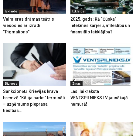
Izklaide
Izklaide
Valmieras drāmas teātris
2025. gads: Kā “Čūska”
viesosies ar izrādi
ietekmēs karjeru, mīlestību un
“Pigmalions”
finansiālo labklājību?
Bizness
Ziņas
Sankcionētā Krievijas krava
Lasi laikraksta
bremzē “Kālija parks” termināli
VENTSPILNIEKS.LV jaunākajā
– uzņēmums pieprasa
numurā!
tiesības...