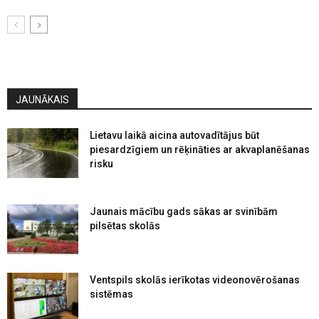
JAUNĀKAIS
Lietavu laikā aicina autovadītājus būt
piesardzīgiem un rēķināties ar akvaplanēšanas
risku
Jaunais mācību gads sākas ar svinībām
pilsētas skolās
Ventspils skolās ierīkotas videonovērošanas
sistēmas