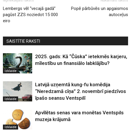
Iepriekšējais raksts
Nākamais raksts
Lembergs vēl “vecajā gadā”
Popē pārbūvēs un apgaismos
pagūst ZZS noziedot 15 000
autoceļus
eiro
SAISTĪTIE RAKSTI
2025. gads: Kā “Čūska” ietekmēs karjeru,
mīlestību un finansiālo labklājību?
Izklaide
Latvijā uzņemtā kung-fu komēdija
“Neredzamā cīņa” 2. novembrī piedzīvos
īpašo seansu Ventspilī
Izklaide
Apvīlētas senas vara monētas Ventspils
muzeja krājumā
Izklaide