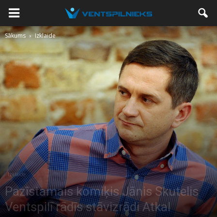
Sākums
Izklaide
Izklaide
Pazīstamais komiķis Jānis Skutelis
Ventspilī rādīs stāvizrādi Atkal