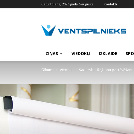
Ceturtdiena, 2026.gada 6.augusts
Kontakti
VENTSPILNIEKS.LV
ZIŅAS
VIEDOKĻI
IZKLAIDE
SPO
Sākums
Viedokļi
Šadurskis: Reģionu pastāvēšanu 