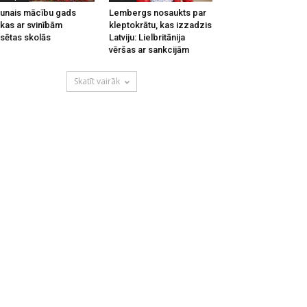
unais mācību gads
Lembergs nosaukts par
kas ar svinībām
kleptokrātu, kas izzadzis
lsētas skolās
Latviju: Lielbritānija
vēršas ar sankcijām
Skatīt vairāk