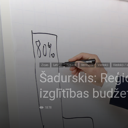
Ziņas
Latvijā
Novadā
Ventspilī
Viedokļi
Viedokļi / i
Šadurskis: Reģi
izglītības budže
1878