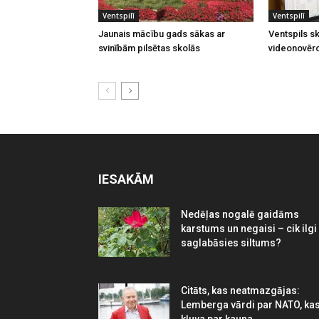
Ventspilī
Ventspilī
Jaunais mācību gads sākas ar
Ventspils sk
svinībām pilsētas skolās
videonovēr
IESAKĀM
Nedēļas nogalē gaidāms
karstums un negaisi – cik ilgi
saglabāsies siltums?
Citāts, kas neatmazgājas:
Lemberga vārdi par NATO, ka