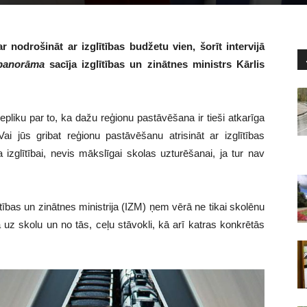
nodrošināt ar izglītības budžetu vien, šorīt intervijā
 panorāma
sacīja izglītības un zinātnes ministrs Kārlis
pliku par to, ka dažu reģionu pastāvēšana ir tieši atkarīga
 jūs gribat reģionu pastāvēšanu atrisināt ar izglītības
izglītībai, nevis mākslīgai skolas uzturēšanai, ja tur nav
lītības un zinātnes ministrija (IZM) ņem vērā ne tikai skolēnu
 uz skolu un no tās, ceļu stāvokli, kā arī katras konkrētās