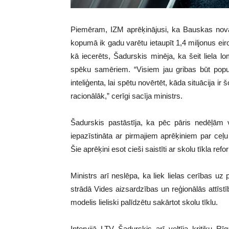
Piemēram, IZM aprēķinājusi, ka Bauskas novadā
kopumā ik gadu varētu ietaupīt 1,4 miljonus ei
kā iecerēts, Šadurskis minēja, ka šeit liela 
spēku samēriem. “Visiem jau gribas būt popul
inteliģenta, lai spētu novērtēt, kāda situācija i
racionālāk,” cerīgi sacīja ministrs.
Šadurskis pastāstīja, ka pēc pāris nedēļām v
iepazīstināta ar pirmajiem aprēķiniem par ceļ
Šie aprēķini esot cieši saistīti ar skolu tīkla re
Ministrs arī neslēpa, ka liek lielas cerības uz 
strādā Vides aizsardzības un reģionālās attīstīb
modelis lieliski palīdzētu sakārtot skolu tīklu.
Intervijā LTV Šadurskis arī veltīja kritiku R