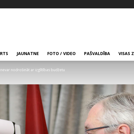
RTS
JAUNATNE
FOTO / VIDEO
PAŠVALDĪBA
VISAS 
nevar nodrošināt ar izglītības budžetu