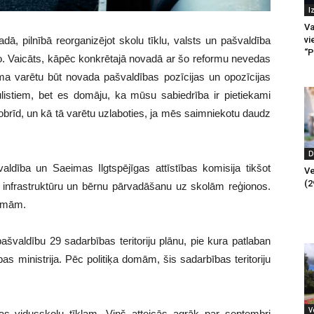
I
Va
vi
, pilnībā reorganizējot skolu tīklu, valsts un pašvaldība
“P
ro. Vaicāts, kāpēc konkrētajā novadā ar šo reformu nevedas
loma varētu būt novada pašvaldības pozīcijas un opozīcijas
istiem, bet es domāju, ka mūsu sabiedrība ir pietiekami
r šobrīd, un kā tā varētu uzlaboties, ja mēs saimniekotu daudz
D
aldība un Saeimas Ilgtspējīgas attīstības komisija tikšot
Ve
(2
u infrastruktūru un bērnu pārvadāšanu uz skolām reģionos.
formām.
pašvaldību 29 sadarbības teritoriju plānu, pie kura patlaban
as ministrija. Pēc politiķa domām, šis sadarbības teritoriju
V
īgas vidusskolu tīklam. Viņš atteicās agrāk par septembri