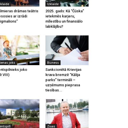
zklaide
Izklaide
lmieras drāmas teātris
2025. gads: Kā “Čūska”
esosies ar izrādi
ietekmēs karjeru,
igmalions”
mīlestību un finansiālo
labklājību?
ienas joks
Bizness
ntspilnieks joko
Sankcionētā Krievijas
9.VIII)
krava bremzē “Kālija
parks” termināli –
uzņēmums pieprasa
tiesības...
entspilī
Ziņas