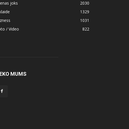
enas joks
2030
klaide
1329
izness
1031
to / Video
822
EKO MUMS