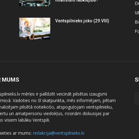
finansiālo labklājību?
Di
Iz
Ventspilnieks joko (29.VIII)
B
Fo
R MUMS
S
pilnieks.lv mērķis ir palīdzēt veicināt pilsētas izaugsmi
ermiņā. Vadoties no šī skatpunkta, mēs informējam, pētam
nalizējam pilsētā notiekošo, atspoguļojam ventspilnieku,
ertu un amatpersonu viedokļus, rosinām diskusijas par
 visiem labāku Ventspili.
nieties ar mums:
redakcija@ventspilnieks.lv