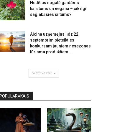
Nedēļas nogalē gaidāms
karstums un negaisi – cik ilgi
saglabāsies siltums?
Aicina uzņēmējus līdz 22.
septembrim pieteikties
konkursam jauniem nesezonas
tūrisma produktiem...
Skatīt vairāk
POPULĀRĀKAIS