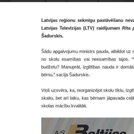
Latvijas reģionu sekmīgu pastāvēšanu nevar 
Latvijas Televīzijas (LTV) raidījumam
Rīta
Šadurskis.
Šādu apgalvojumu ministrs pauda, atbildot uz re
no skolu esamības vai neesamības tajos. “Vai
budžetu? Manuprāt, izglītības nauda ir domāta 
bērnu,” sacīja Šadurskis.
Viņš uzsvēra, ka, reorganizējot skolu tīklu, Izg
skaitu, bet arī laiku, kas bērnam jāpavada ceļā
skolas mācību kvalitāti.