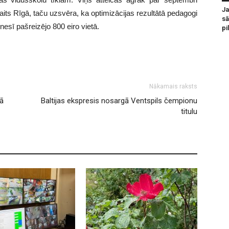
Ja
its Rīgā, taču uzsvēra, ka optimizācijas rezultātā pedagogi
sā
nesī pašreizējo 800 eiro vietā.
pi
Nākamais raksts
lā
Baltijas ekspresis nosargā Ventspils čempionu
titulu