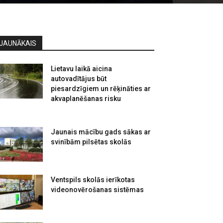
JAUNĀKAIS
Lietavu laikā aicina
autovadītājus būt
piesardzīgiem un rēķināties ar
akvaplanēšanas risku
Jaunais mācību gads sākas ar
svinībām pilsētas skolās
Ventspils skolās ierīkotas
videonovērošanas sistēmas