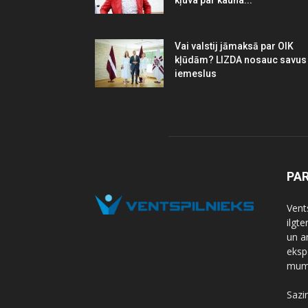
kļuva par kauna...
Vai valstij jāmaksā par OIK
kļūdām? LIZDA nosauc savus
iemeslus
PA
Vents
ilgt
un a
eksp
mums
Sazi