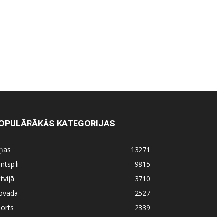
OPULĀRĀKĀS KATEGORIJAS
iņas
13271
ntspilī
9815
tvijā
3710
ovadā
2527
orts
2339