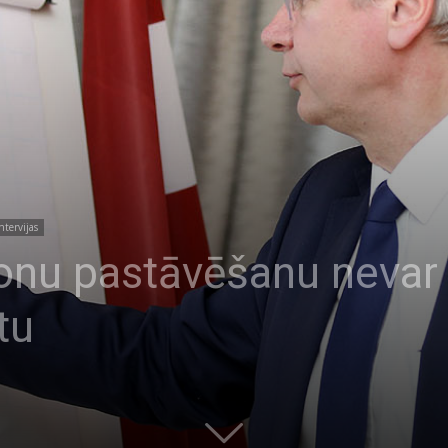
ntervijas
onu pastāvēšanu nevar 
tu