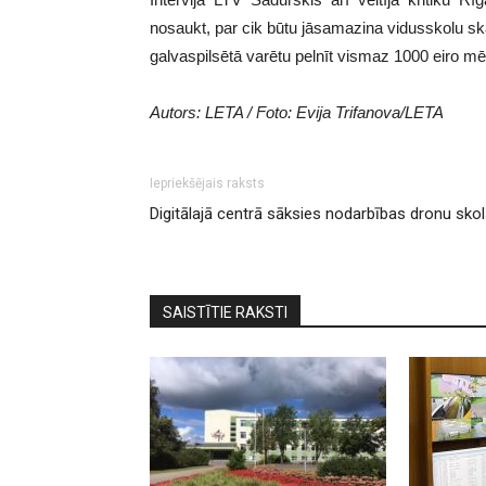
nosaukt, par cik būtu jāsamazina vidusskolu ska
galvaspilsētā varētu pelnīt vismaz 1000 eiro mē
Autors: LETA / Foto: Evija Trifanova/LETA
Iepriekšējais raksts
Digitālajā centrā sāksies nodarbības dronu sko
SAISTĪTIE RAKSTI