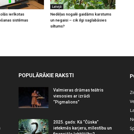
Latvijā
olās ierīkotas
Nedēļas nogalē gaidāms karstums
ošanas sistēmas
un negaisi – cik ilgi saglabāsies
siltums?
POPULĀRĀKIE RAKSTI
P
Valmieras drāmas teātris
Z
viesosies ar izrādi
Ve
“Pigmalions”
La
N
2025. gads: Kā “Čūska”
Sp
s
ietekmēs karjeru, mīlestību un