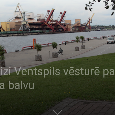
izi Ventspils vēsturē p
 balvu