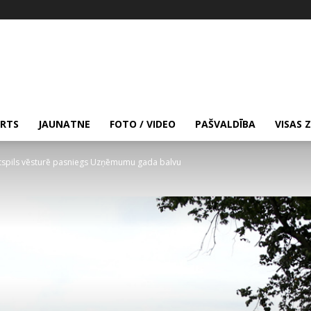
RTS
JAUNATNE
FOTO / VIDEO
PAŠVALDĪBA
VISAS 
ntspils vēsturē pasniegs Uzņēmumu gada balvu