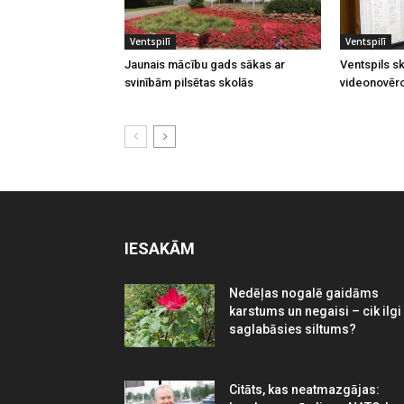
Ventspilī
Ventspilī
Jaunais mācību gads sākas ar
Ventspils sk
svinībām pilsētas skolās
videonovēr
IESAKĀM
Nedēļas nogalē gaidāms
karstums un negaisi – cik ilgi
saglabāsies siltums?
Citāts, kas neatmazgājas: