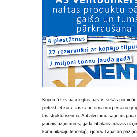
Kopumā tiks pasniegtas balvas sešās nomināci
pieteikt jebkura fiziska persona vai personu gr
tās struktūrvienība. Apbalvojumu saņems gada l
jaunais uzņēmums, gada labākais mazais uzņēmu
komunikāciju tehnoloģiju jomā. Tāpat arī paziņ