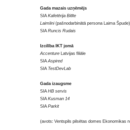
Gada mazais uzņēmējs
SIA
Kafetērija Bitīte
Laimlini
(pašnodarbinātā persona Laima Špude)
SIA
Runcis Rudais
Izcilība IKT jomā
Accenture
Latvijas filiāle
SIA
Aspired
SIA
TestDevLab
Gada izaugsme
SIA
HB servis
SIA
Kusman 14
SIA
Parkit
(avots: Ventspils pilsētas domes Ekonomikas n