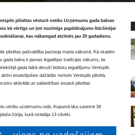
Ventspils pilsētas vēsturē notiks Uzņēmumu gada balvas
s kā vērtīgs un ļoti nozīmīgs papildinājums līdzšinējai
 godināšanai, kas nākamgad atzīmēs jau 20 gadadienu.
pils pilsētas pašvaldība paziņoja marta sākumā. Kā skaidro
da balva ir jaunas ikgadējas tradīcijas sākums, lai
riekšējā gada laikā devuši būtisku ieguldījumu Ventspils
aktīvi iesaistījušies dažādās norisēs Ventspils pilsētā.
sko aktivitāti un sabiedrības iesaisti pilsētas
lielu vērību uzņēmumu vidū. Kopumā tika saņemti 38
laša žūrija, kurā strādāja 13 cilvēki.