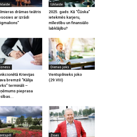
zklaide
Izklaide
lmieras drāmas teātris
2025. gads: Kā “Čūska”
esosies ar izrādi
ietekmēs karjeru,
igmalions”
mīlestību un finansiālo
labklājību?
izness
Dienas joks
nkcionētā Krievijas
Ventspilnieks joko
ava bremzē “Kālija
(29.VIII)
rks” termināli –
zņēmums pieprasa
esības...
entspilī
Ziņas