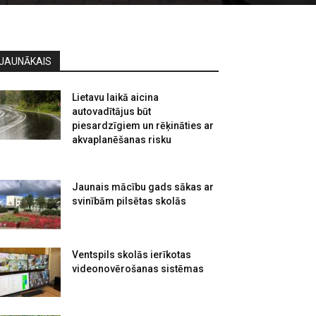
JAUNĀKAIS
Lietavu laikā aicina
autovadītājus būt
piesardzīgiem un rēķināties ar
akvaplanēšanas risku
Jaunais mācību gads sākas ar
svinībām pilsētas skolās
Ventspils skolās ierīkotas
videonovērošanas sistēmas