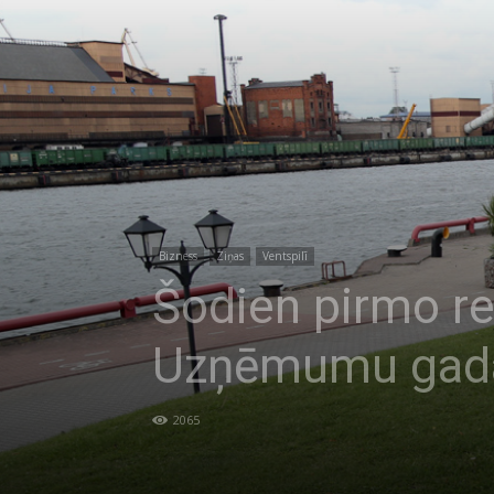
Bizness
Ziņas
Ventspilī
Šodien pirmo re
Uzņēmumu gada
2065