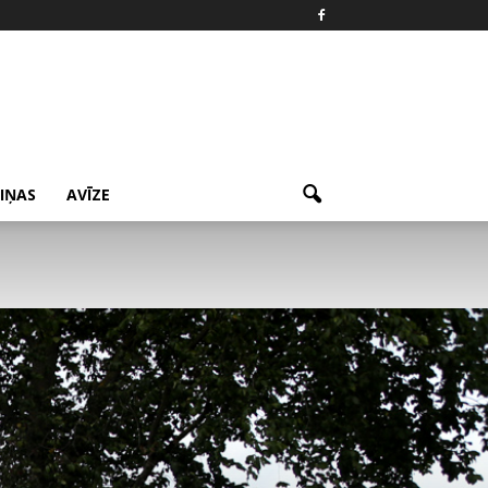
ZIŅAS
AVĪZE