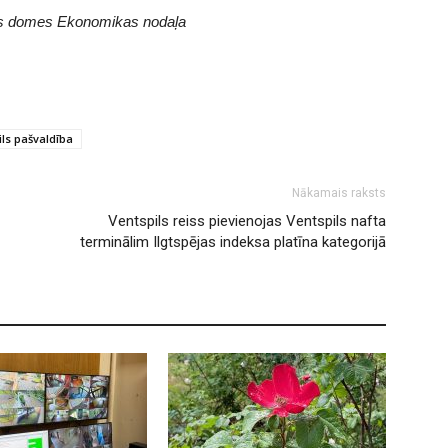
sētas domes Ekonomikas nodaļa
ils pašvaldība
Nākamais raksts
Ventspils reiss pievienojas Ventspils nafta
terminālim Ilgtspējas indeksa platīna kategorijā