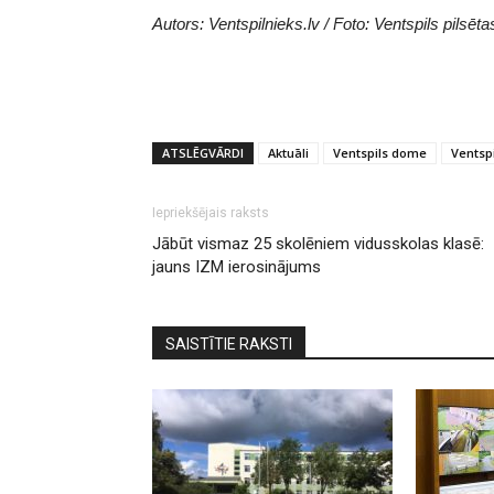
Autors: Ventspilnieks.lv / Foto: Ventspils pil
ATSLĒGVĀRDI
Aktuāli
Ventspils dome
Ventsp
Iepriekšējais raksts
Jābūt vismaz 25 skolēniem vidusskolas klasē:
jauns IZM ierosinājums
SAISTĪTIE RAKSTI