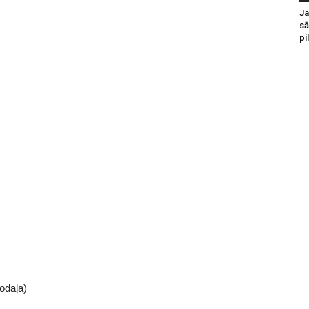
Ja
sā
pi
odaļa)