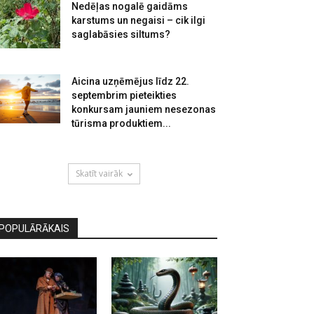
Nedēļas nogalē gaidāms
karstums un negaisi – cik ilgi
saglabāsies siltums?
Aicina uzņēmējus līdz 22.
septembrim pieteikties
konkursam jauniem nesezonas
tūrisma produktiem...
Skatīt vairāk
POPULĀRĀKAIS