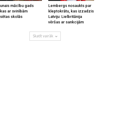
unais mācību gads
Lembergs nosaukts par
kas ar svinībām
kleptokrātu, kas izzadzis
lsētas skolās
Latviju: Lielbritānija
vēršas ar sankcijām
Skatīt vairāk