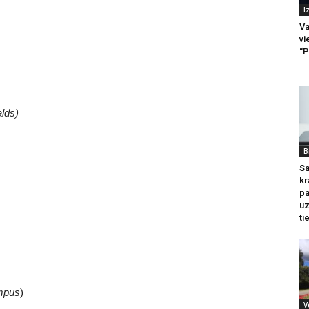
I
Va
vi
“P
lds)
B
Sa
kr
pa
u
ti
mpus
)
V