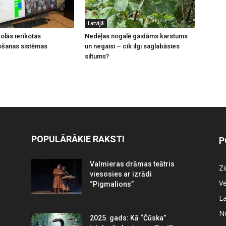
Latvijā
olās ierīkotas
Nedēļas nogalē gaidāms karstums
ošanas sistēmas
un negaisi – cik ilgi saglabāsies
siltums?
POPULĀRĀKIE RAKSTI
P
Valmieras drāmas teātris
Z
viesosies ar izrādi
Ve
“Pigmalions”
La
N
2025. gads: Kā “Čūska”