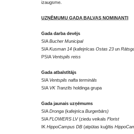
izaugsme.
UZŅĒMUMU GADA BALVAS NOMINANTI
Gada darba devējs
SIA
Bucher Municipal
SIA
Kusman 14
(kafejnīcas
Ostas 23
un
Rātsga
PSIA
Ventspils reiss
Gada atbalstītājs
SIA
Ventspils nafta termināls
SIA
VK Tranzīts
holdinga grupa
Gada jaunais uzņēmums
SIA
Dronga
(kafejnīca
Burgerbārs)
SIA
FLOWERS LV
(ziedu veikals
Florist
IK
HippoCampus DB
(atpūtas kuģītis
HippoCa