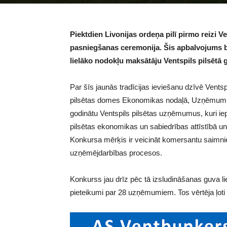
Piektdien Livonijas ordeņa pilī pirmo reizi 
pasniegšanas ceremonija. Šis apbalvojums bū
lielāko nodokļu maksātāju Ventspils pilsētā
Par šīs jaunās tradīcijas ieviešanu dzīvē Vents
pilsētas domes Ekonomikas nodaļā, Uzņēmumu ga
godinātu Ventspils pilsētas uzņēmumus, kuri iep
pilsētas ekonomikas un sabiedrības attīstībā un 
Konkursa mērķis ir veicināt komersantu saimnieci
uzņēmējdarbības procesos.
Konkurss jau drīz pēc tā izsludināšanas guva 
pieteikumi par 28 uzņēmumiem. Tos vērtēja ļoti p