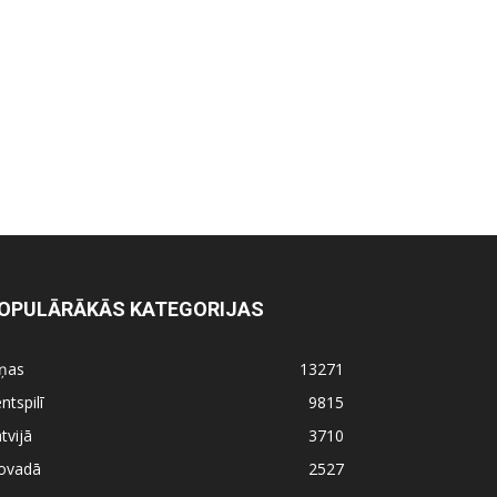
OPULĀRĀKĀS KATEGORIJAS
iņas
13271
ntspilī
9815
tvijā
3710
ovadā
2527