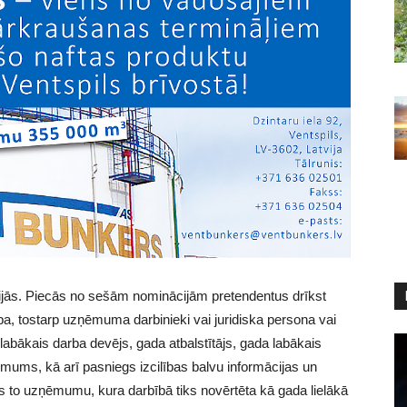
jās. Piecās no sešām nominācijām pretendentus drīkst
upa, tostarp uzņēmuma darbinieki vai juridiska persona vai
abākais darba devējs, gada atbalstītājs, gada labākais
ms, kā arī pasniegs izcilības balvu informācijas un
os to uzņēmumu, kura darbībā tiks novērtēta kā gada lielākā