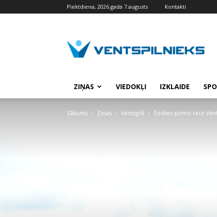
Piektdiena, 2026.gada 7.augusts
Kontakti
VENTSPILNIEKS.LV
ZIŅAS
VIEDOKĻI
IZKLAIDE
SPO
Sākums
Ziņas
Ventspilī
Šodien pirmo reizi Ve