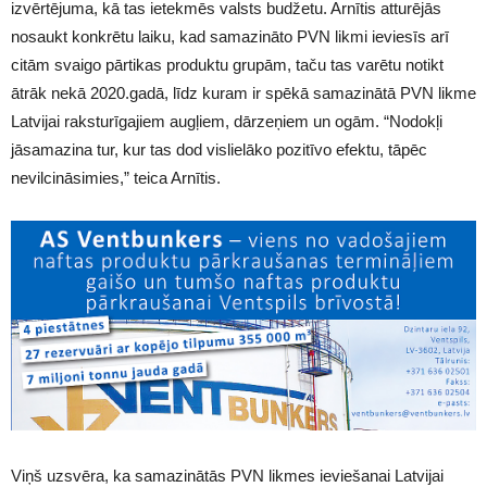
izvērtējuma, kā tas ietekmēs valsts budžetu. Arnītis atturējās
nosaukt konkrētu laiku, kad samazināto PVN likmi ieviesīs arī
citām svaigo pārtikas produktu grupām, taču tas varētu notikt
ātrāk nekā 2020.gadā, līdz kuram ir spēkā samazinātā PVN likme
Latvijai raksturīgajiem augļiem, dārzeņiem un ogām. “Nodokļi
jāsamazina tur, kur tas dod vislielāko pozitīvo efektu, tāpēc
nevilcināsimies,” teica Arnītis.
Viņš uzsvēra, ka samazinātās PVN likmes ieviešanai Latvijai