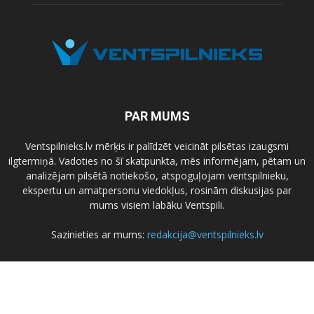
PAR MUMS
Ventspilnieks.lv mērķis ir palīdzēt veicināt pilsētas izaugsmi
ilgtermiņā. Vadoties no šī skatpunkta, mēs informējam, pētam un
analizējam pilsētā notiekošo, atspoguļojam ventspilnieku,
ekspertu un amatpersonu viedokļus, rosinām diskusijas par
mums visiem labāku Ventspili.
Sazinieties ar mums:
redakcija@ventspilnieks.lv
SEKO MUMS