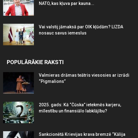
NATO, kas kļuva par kauna...
Vai valstij jāmaksā par OIK kļūdām? LIZDA
nosauc savus iemeslus
POPULĀRĀKIE RAKSTI
Valmieras drāmas teātris viesosies ar izrādi
“Pigmalions”
2025. gads: Kā “Čūska” ietekmēs karjeru,
mīlestību un finansiālo labklājību?
Sankcionētā Krievijas krava bremzē “Kālija