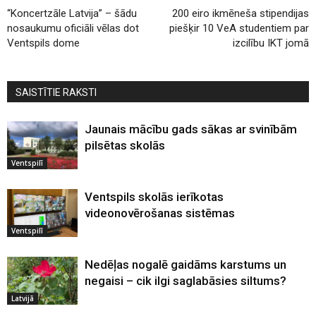
“Koncertzāle Latvija” – šādu
200 eiro ikmēneša stipendijas
nosaukumu oficiāli vēlas dot
piešķir 10 VeA studentiem par
Ventspils dome
izcilību IKT jomā
SAISTĪTIE RAKSTI
Jaunais mācību gads sākas ar svinībām
pilsētas skolās
Ventspilī
Ventspils skolās ierīkotas
videonovērošanas sistēmas
Ventspilī
Nedēļas nogalē gaidāms karstums un
negaisi – cik ilgi saglabāsies siltums?
Latvijā