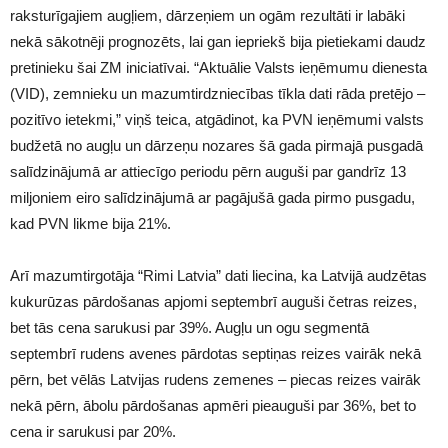
raksturīgajiem augļiem, dārzeņiem un ogām rezultāti ir labāki
nekā sākotnēji prognozēts, lai gan iepriekš bija pietiekami daudz
pretinieku šai ZM iniciatīvai. “Aktuālie Valsts ieņēmumu dienesta
(VID), zemnieku un mazumtirdzniecības tīkla dati rāda pretējo –
pozitīvo ietekmi,” viņš teica, atgādinot, ka PVN ieņēmumi valsts
budžetā no augļu un dārzeņu nozares šā gada pirmajā pusgadā
salīdzinājumā ar attiecīgo periodu pērn auguši par gandrīz 13
miljoniem eiro salīdzinājumā ar pagājušā gada pirmo pusgadu,
kad PVN likme bija 21%.
Arī mazumtirgotāja “Rimi Latvia” dati liecina, ka Latvijā audzētas
kukurūzas pārdošanas apjomi septembrī auguši četras reizes,
bet tās cena sarukusi par 39%. Augļu un ogu segmentā
septembrī rudens avenes pārdotas septiņas reizes vairāk nekā
pērn, bet vēlās Latvijas rudens zemenes – piecas reizes vairāk
nekā pērn, ābolu pārdošanas apmēri pieauguši par 36%, bet to
cena ir sarukusi par 20%.