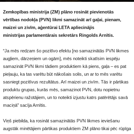
1252
Zemkopības ministrija (ZM) plāno rosināt pievienotās
vērtības nodokļa (PVN) likmi samazināt arī gaļai, pienam,
maizei un zivīm, aģentūrai LETA apliecinājis
ministrijas parlamentārais sekretārs Ringolds Arnītis.
“Ja mēs redzam šo pozitīvo efektu [no samazinātās PVN likmes
augļiem, dārzeņiem un ogām], mēs noteikti skatīsim iespēju
samazināt PVN likmi tādiem produktiem kā piens, gaļa – es pat
pieļauju, ka tas varētu būt nākošais solis, un ar to mēs varētu
sasniegt pozitīvus rezultātus. Arī maizei un zivīm. Tās ir pārtikas
produktu grupas, kurās mēs, samazinot PVN, dotu nopietnu
atspērienu ražotājiem, un to noteikti izjustu katrs patērētājs savā
maciņā” sacīja Arnītis.
Viņš piebilda, ka rosināt samazinātās PVN likmes ieviešanu
augstāk minētājiem pārtikas produktiem ZM plāno tikai pēc rūpīga