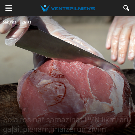
Sākums
Ziņas
Ziņas
Latvijā
Sola rosināt samazināt PVN likmi arī
gaļai, pienam, maizei un zivīm