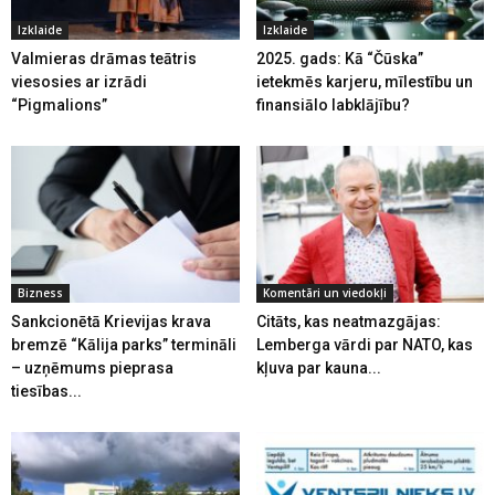
Izklaide
Izklaide
Valmieras drāmas teātris
2025. gads: Kā “Čūska”
viesosies ar izrādi
ietekmēs karjeru, mīlestību un
“Pigmalions”
finansiālo labklājību?
Bizness
Komentāri un viedokļi
Sankcionētā Krievijas krava
Citāts, kas neatmazgājas:
bremzē “Kālija parks” termināli
Lemberga vārdi par NATO, kas
– uzņēmums pieprasa
kļuva par kauna...
tiesības...