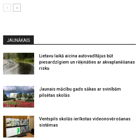
JAUNĀKAIS
Lietavu laikā aicina autovadītājus būt
piesardzīgiem un rēķināties ar akvaplanēšanas
risku
Jaunais mācību gads sākas ar svinībām
pilsētas skolās
Ventspils skolās ierīkotas videonovērošanas
sistēmas