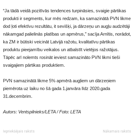
“Ja tādā veidā pozitīvās tendences turpināsies, svaigie pārtikas
produkti ir segments, kur mēs redzam, ka samazinātā PVN likme
dod ļoti efektīvu rezultātu, it sevišķi, ja dārzeņu un augļu audzētāji
nākamgad palielinās platības un apmērus,” sacīja Arnītis, norādot,
ka ZM ir būtiski veicināt Latvijā ražotu, kvalitatīvu pārtikas
produktu pieejamību veikalos un atbalstīt vietējos ražotājus.
Tāpēc arī nolemts rosināt ieviest samazināto PVN likmi tieši
svaigajiem pārtikas produktiem.
PVN samazinātā likme 5% apmērā augļiem un dārzeņiem
piemērota uz laiku no šā gada 1.janvāra līdz 2020.gada
31.decembrim.
Autors: Ventspilnieks/LETA / Foto: LETA
Iepriekšējais raksts
Nākamais raksts