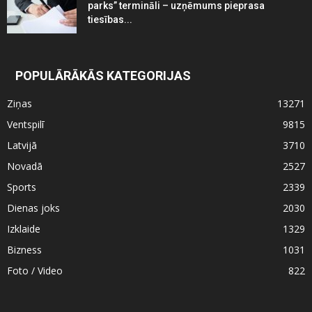
parks” termināli – uzņēmums pieprasa
tiesības...
POPULĀRĀKĀS KATEGORIJAS
Ziņas
13271
Ventspilī
9815
Latvijā
3710
Novadā
2527
Sports
2339
Dienas joks
2030
Izklaide
1329
Bizness
1031
Foto / Video
822