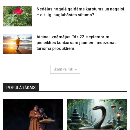
Nedēļas nogalē gaidāms karstums un negaisi
– cik ilgi saglabāsies siltums?
Aicina uzņēmējus līdz 22. septembrim
pieteikties konkursam jauniem nesezonas
tūrisma produktiem...
Skatīt vairāk
POPULĀRĀKAIS