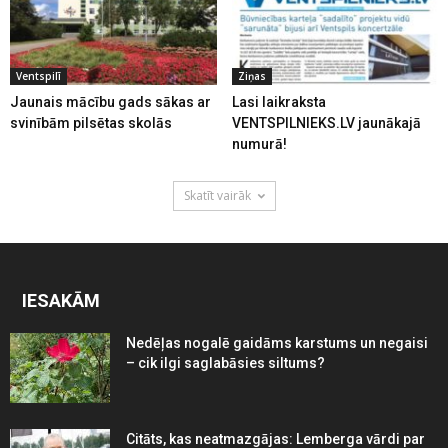
Ventspilī
Ziņas
Jaunais mācību gads sākas ar
Lasi laikraksta
svinībām pilsētas skolās
VENTSPILNIEKS.LV jaunākajā
numurā!
Skatīt vairāk
IESAKĀM
Nedēļas nogalē gaidāms karstums un negaisi
– cik ilgi saglabāsies siltums?
Citāts, kas neatmazgājas: Lemberga vārdi par