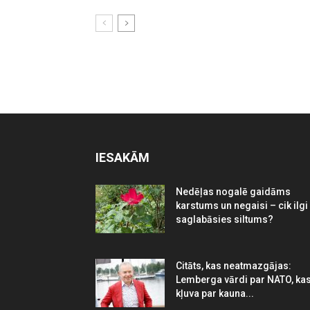
IESAKĀM
Nedēļas nogalē gaidāms
karstums un negaisi – cik ilgi
saglabāsies siltums?
Citāts, kas neatmazgājas:
Lemberga vārdi par NATO, ka
kļuva par kauna...