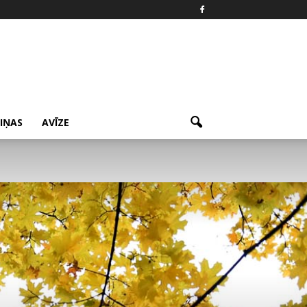
ZIŅAS
AVĪZE