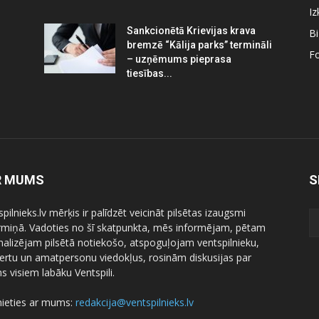
Iz
Sankcionētā Krievijas krava
B
bremzē “Kālija parks” termināli
Fo
– uzņēmums pieprasa
tiesības...
R MUMS
S
pilnieks.lv mērķis ir palīdzēt veicināt pilsētas izaugsmi
ermiņā. Vadoties no šī skatpunkta, mēs informējam, pētam
nalizējam pilsētā notiekošo, atspoguļojam ventspilnieku,
ertu un amatpersonu viedokļus, rosinām diskusijas par
 visiem labāku Ventspili.
nieties ar mums:
redakcija@ventspilnieks.lv