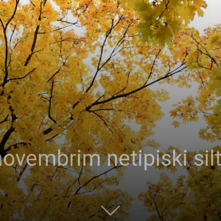
ovembrim netipiski silti