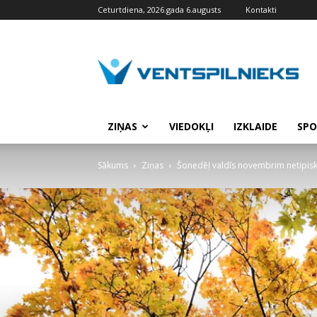
Ceturtdiena, 2026.gada 6.augusts
Kontakti
VENTSPILNIEKS.LV
ZIŅAS
VIEDOKĻI
IZKLAIDE
SPO
Sākums
Ziņas
Šonedēļ valdīs novembrim netipiski s