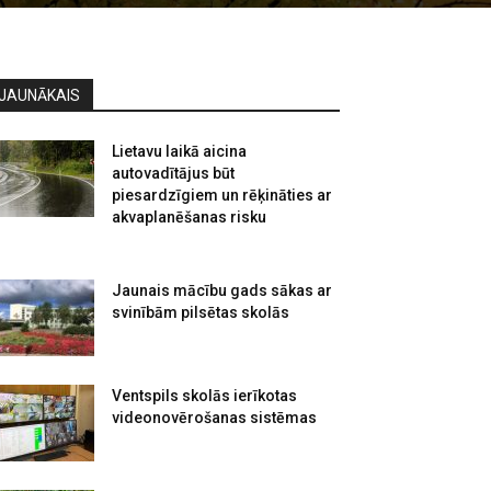
JAUNĀKAIS
Lietavu laikā aicina
autovadītājus būt
piesardzīgiem un rēķināties ar
akvaplanēšanas risku
Jaunais mācību gads sākas ar
svinībām pilsētas skolās
Ventspils skolās ierīkotas
videonovērošanas sistēmas