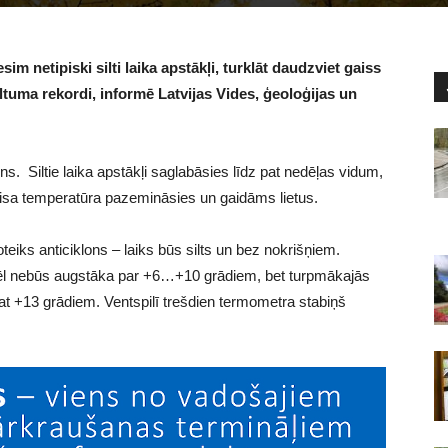
 netipiski silti laika apstākļi, turklāt daudzviet gaiss
iltuma rekordi, informē Latvijas Vides, ģeoloģijas un
ns. Siltie laika apstākļi saglabāsies līdz pat nedēļas vidum,
gaisa temperatūra pazemināsies un gaidāms lietus.
eiks anticiklons – laiks būs silts un bez nokrišņiem.
ēl nebūs augstāka par +6…+10 grādiem, bet turpmākajās
pat +13 grādiem. Ventspilī trešdien termometra stabiņš