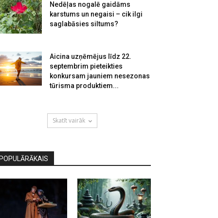
Nedēļas nogalē gaidāms
karstums un negaisi – cik ilgi
saglabāsies siltums?
Aicina uzņēmējus līdz 22.
septembrim pieteikties
konkursam jauniem nesezonas
tūrisma produktiem...
Skatīt vairāk
POPULĀRĀKAIS