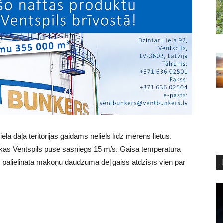
lā daļā teritorijas gaidāms neliels līdz mērens lietus.
š, kas Ventspils pusē sasniegs 15 m/s. Gaisa temperatūra
 palielinātā mākoņu daudzuma dēļ gaiss atdzisīs vien par