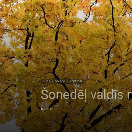
Ziņas
Novadā
Ventspilī
Šonedēļ valdīs n
1140