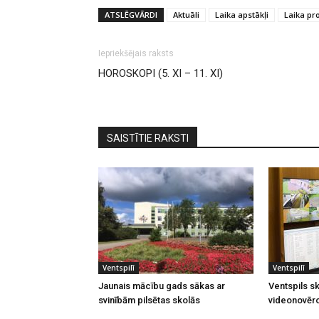
ATSLĒGVĀRDI
Aktuāli
Laika apstākļi
Laika p
Iepriekšējais raksts
HOROSKOPI (5. XI – 11. XI)
SAISTĪTIE RAKSTI
Ventspilī
Ventspilī
Jaunais mācību gads sākas ar
Ventspils sk
svinībām pilsētas skolās
videonovēr