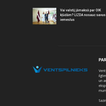
Vai valstij jāmaksā par OIK
kļūdām? LIZDA nosauc savus
iemeslus
PA
Vents
ilgt
un a
eksp
mums
Sazi