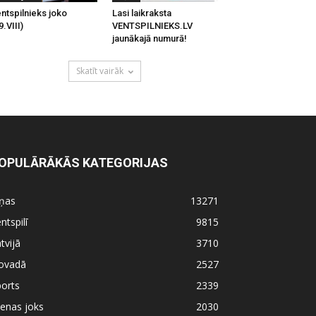
ntspilnieks joko
Lasi laikraksta
9.VIII)
VENTSPILNIEKS.LV
jaunākajā numurā!
Skatīt vairāk
OPULĀRĀKĀS KATEGORIJAS
iņas
13271
ntspilī
9815
tvijā
3710
ovadā
2527
orts
2339
enas joks
2030