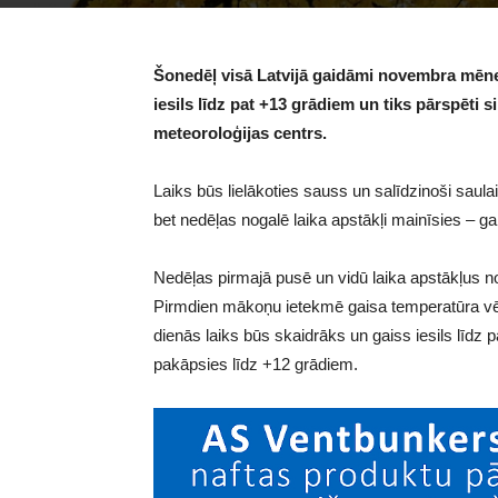
Šonedēļ visā Latvijā gaidāmi novembra mēnesim
iesils līdz pat +13 grādiem un tiks pārspēti s
meteoroloģijas centrs.
Laiks būs lielākoties sauss un salīdzinoši saulai
bet nedēļas nogalē laika apstākļi mainīsies – 
Nedēļas pirmajā pusē un vidū laika apstākļus not
Pirmdien mākoņu ietekmē gaisa temperatūra v
dienās laiks būs skaidrāks un gaiss iesils līdz 
pakāpsies līdz +12 grādiem.