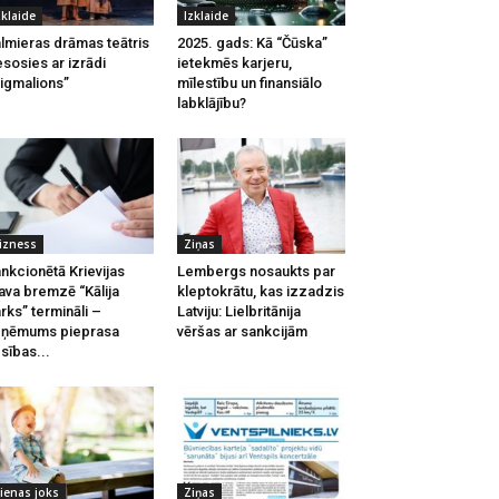
zklaide
Izklaide
lmieras drāmas teātris
2025. gads: Kā “Čūska”
esosies ar izrādi
ietekmēs karjeru,
igmalions”
mīlestību un finansiālo
labklājību?
izness
Ziņas
nkcionētā Krievijas
Lembergs nosaukts par
ava bremzē “Kālija
kleptokrātu, kas izzadzis
rks” termināli –
Latviju: Lielbritānija
zņēmums pieprasa
vēršas ar sankcijām
esības...
ienas joks
Ziņas