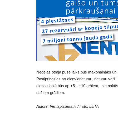
Nedēļas otrajā pusē laiks būs mākoņaināks un lie
Pastiprināsies arī dienvidrietumu, rietumu vēj
dienas laikā būs ap +5…+10 grāiem, bet naktīs
dažiem grādiem.
Autors: Ventspilnieks.lv / Foto: LETA