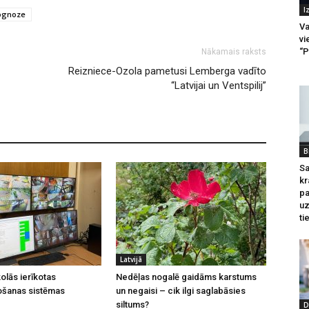
I
rognoze
Va
vi
“P
Nākamais raksts
Reizniece-Ozola pametusi Lemberga vadīto
“Latvijai un Ventspilij”
B
Sa
kr
pa
u
ti
Latvijā
olās ierīkotas
Nedēļas nogalē gaidāms karstums
ošanas sistēmas
un negaisi – cik ilgi saglabāsies
siltums?
D