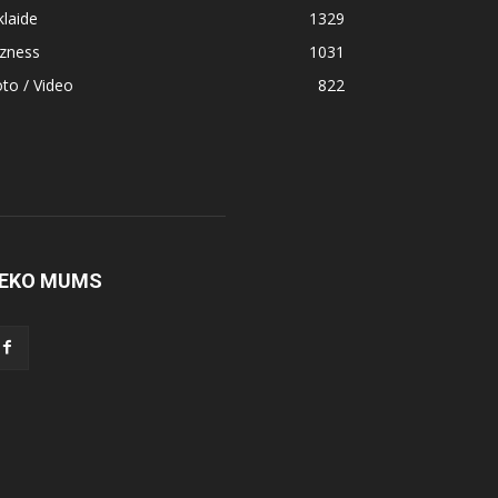
klaide
1329
izness
1031
to / Video
822
EKO MUMS