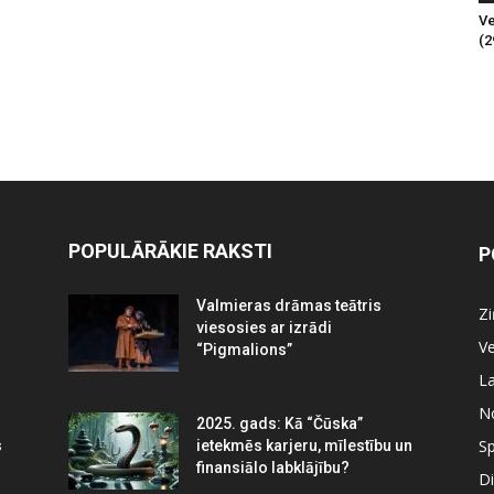
Ve
(2
POPULĀRĀKIE RAKSTI
P
Valmieras drāmas teātris
Z
viesosies ar izrādi
Ve
“Pigmalions”
La
N
2025. gads: Kā “Čūska”
Sp
s
ietekmēs karjeru, mīlestību un
finansiālo labklājību?
Di