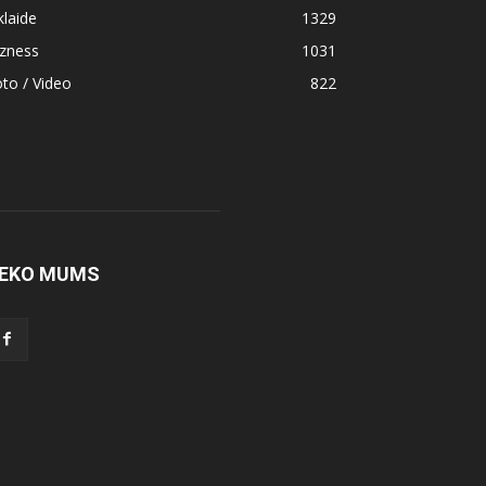
klaide
1329
izness
1031
to / Video
822
EKO MUMS