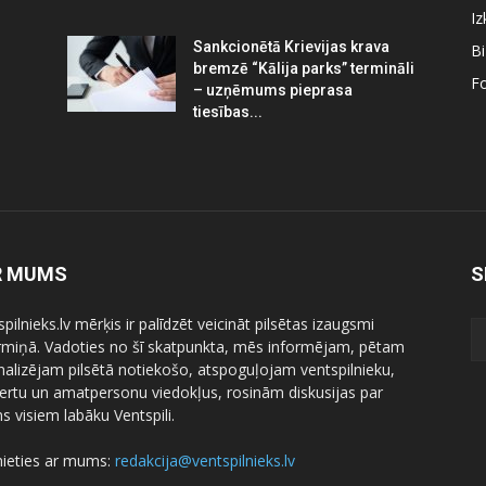
Iz
Sankcionētā Krievijas krava
B
bremzē “Kālija parks” termināli
Fo
– uzņēmums pieprasa
tiesības...
R MUMS
S
pilnieks.lv mērķis ir palīdzēt veicināt pilsētas izaugsmi
ermiņā. Vadoties no šī skatpunkta, mēs informējam, pētam
nalizējam pilsētā notiekošo, atspoguļojam ventspilnieku,
ertu un amatpersonu viedokļus, rosinām diskusijas par
 visiem labāku Ventspili.
nieties ar mums:
redakcija@ventspilnieks.lv