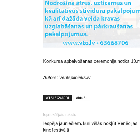
Konkursa apbalvošanas ceremonija notiks 19.m
Autors: Ventspilnieks.lv
ATSLĒGVĀRDI
Aktuāli
Iepriekšējais raksts
Iespēja jauniešiem, kuri vēlās nokļūt Venēcijas
kinofestivālā