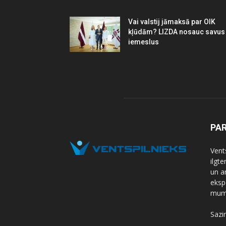
Vai valstij jāmaksā par OIK
kļūdām? LIZDA nosauc savus
iemeslus
PA
Vents
ilgt
un a
eksp
mums
Sazi