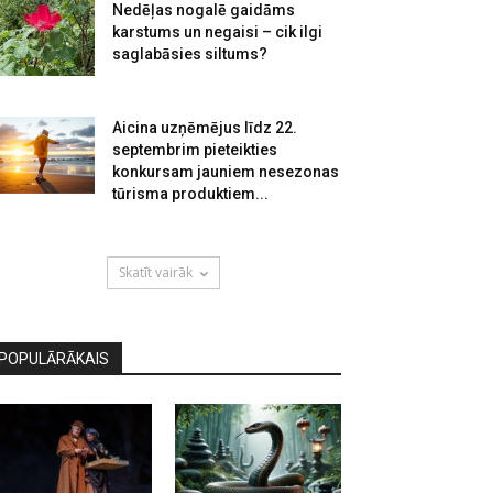
Nedēļas nogalē gaidāms
karstums un negaisi – cik ilgi
saglabāsies siltums?
Aicina uzņēmējus līdz 22.
septembrim pieteikties
konkursam jauniem nesezonas
tūrisma produktiem...
Skatīt vairāk
POPULĀRĀKAIS