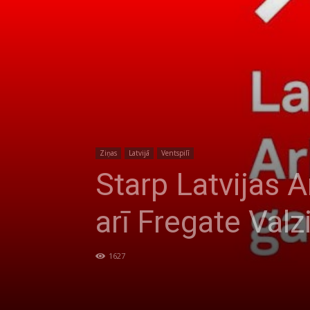
Ziņas
Latvijā
Ventspilī
Starp Latvijas 
arī Fregate Valz
1627