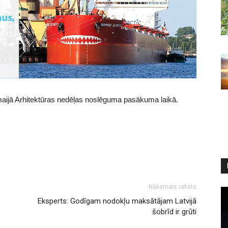
aijā Arhitektūras nedēļas noslēguma pasākuma laikā.
Nākamais raksts
Eksperts: Godīgam nodokļu maksātājam Latvijā
šobrīd ir grūti