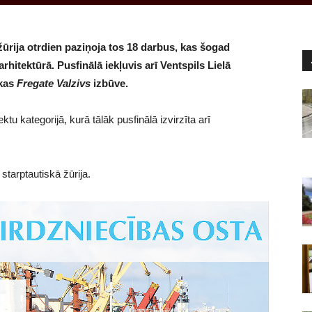
žūrija otrdien paziņoja tos 18 darbus, kas šogad
itektūrā. Pusfinālā iekļuvis arī Ventspils Lielā
akas
Fregate Valzivs
izbūve.
ktu kategorijā, kurā tālāk pusfinālā izvirzīta arī
tarptautiskā žūrija.