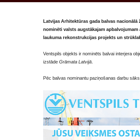
Latvijas Arhitektūras gada balvas nacionālā 
nominēti valsts augstākajam apbalvojumam arh
laukuma rekonstrukcijas projekts un strūkl
Ventspils objekts ir nominēts balvai interjera obje
izstāde
Grāmata Latvijā
.
Pēc balvas nominantu paziņošanas darbu sāks s