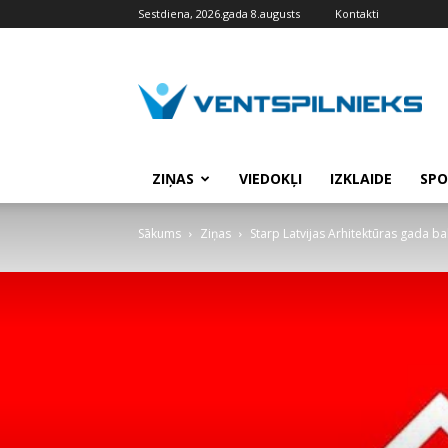
Sestdiena, 2026.gada 8.augusts
Kontakti
VENTSPILNIEKS.LV
ZIŅAS
VIEDOKĻI
IZKLAIDE
SPO
Sākums
Ziņas
Starp Latvijas Arhitektūras gada ba