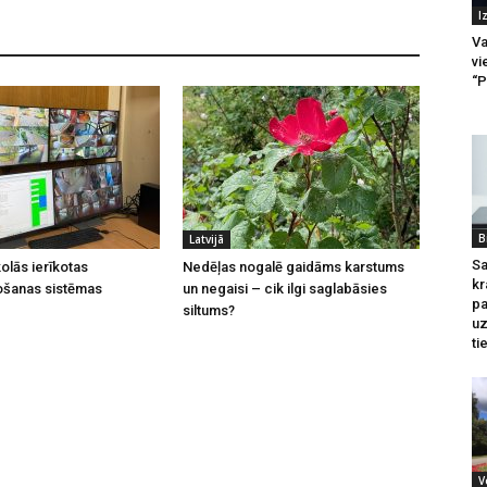
I
Va
vi
“P
B
Latvijā
Sa
olās ierīkotas
Nedēļas nogalē gaidāms karstums
kr
ošanas sistēmas
un negaisi – cik ilgi saglabāsies
pa
siltums?
u
ti
V