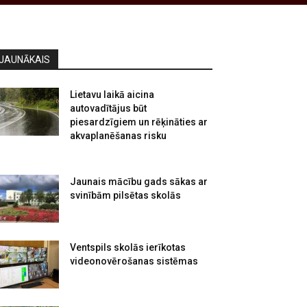
JAUNĀKAIS
Lietavu laikā aicina
autovadītājus būt
piesardzīgiem un rēķināties ar
akvaplanēšanas risku
Jaunais mācību gads sākas ar
svinībām pilsētas skolās
Ventspils skolās ierīkotas
videonovērošanas sistēmas