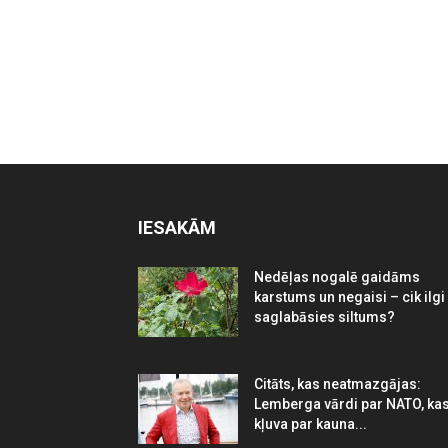
IESAKĀM
Nedēļas nogalē gaidāms
karstums un negaisi – cik ilgi
saglabāsies siltums?
Citāts, kas neatmazgājas:
Lemberga vārdi par NATO, ka
kļuva par kauna...