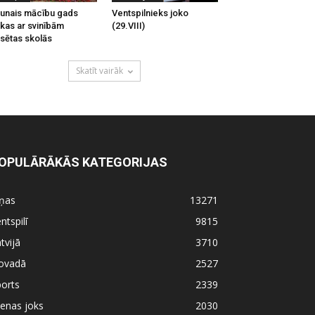
unais mācību gads
Ventspilnieks joko
kas ar svinībām
(29.VIII)
lsētas skolās
Skatīt vairāk
OPULĀRĀKĀS KATEGORIJAS
iņas
13271
ntspilī
9815
tvijā
3710
ovadā
2527
orts
2339
enas joks
2030