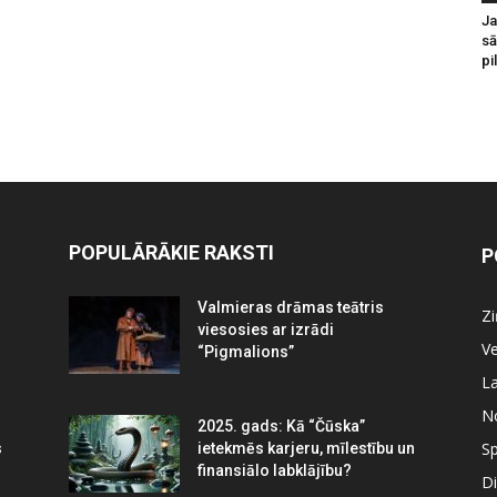
Ja
sā
pi
POPULĀRĀKIE RAKSTI
P
Valmieras drāmas teātris
Z
viesosies ar izrādi
Ve
“Pigmalions”
La
N
2025. gads: Kā “Čūska”
Sp
s
ietekmēs karjeru, mīlestību un
finansiālo labklājību?
Di