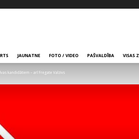
RTS
JAUNATNE
FOTO / VIDEO
PAŠVALDĪBA
VISAS 
lvas kandidātiem – arī Fregate Valzivs