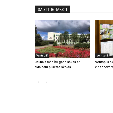
SAISTĪTIE RAKSTI
Ventspilī
Ventspilī
Jaunais mācību gads sākas ar
Ventspils sk
svinībām pilsētas skolās
videonovēr