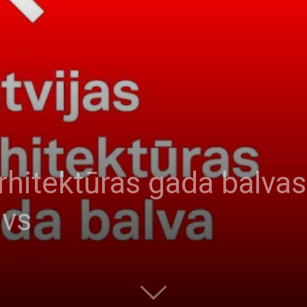
Arhitektūras gada balva
ivs