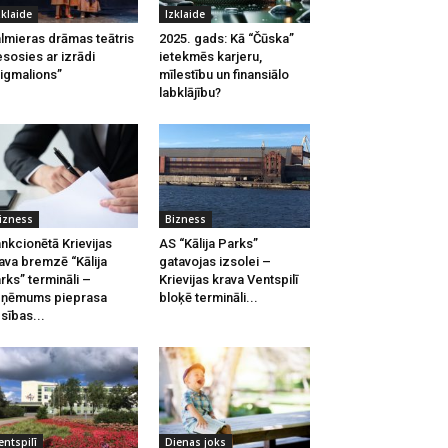
zklaide
Izklaide
lmieras drāmas teātris
2025. gads: Kā “Čūska”
esosies ar izrādi
ietekmēs karjeru,
igmalions”
mīlestību un finansiālo
labklājību?
izness
Bizness
nkcionētā Krievijas
AS “Kālija Parks”
ava bremzē “Kālija
gatavojas izsolei –
rks” termināli –
Krievijas krava Ventspilī
zņēmums pieprasa
bloķē termināli...
esības...
entspilī
Dienas joks