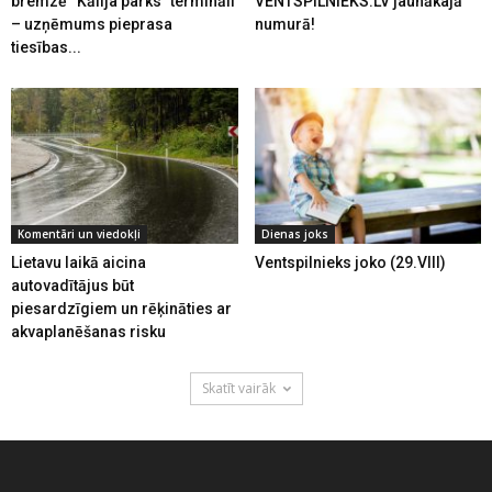
bremzē “Kālija parks” termināli
VENTSPILNIEKS.LV jaunākajā
– uzņēmums pieprasa
numurā!
tiesības...
Komentāri un viedokļi
Dienas joks
Lietavu laikā aicina
Ventspilnieks joko (29.VIII)
autovadītājus būt
piesardzīgiem un rēķināties ar
akvaplanēšanas risku
Skatīt vairāk