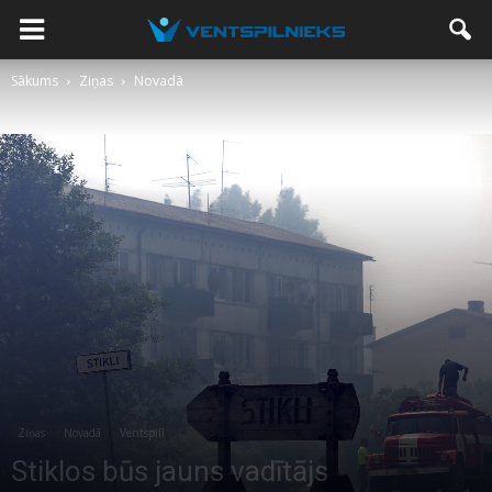
Sākums
Ziņas
Novadā
Ziņas
Novadā
Ventspilī
Stiklos būs jauns vadītājs