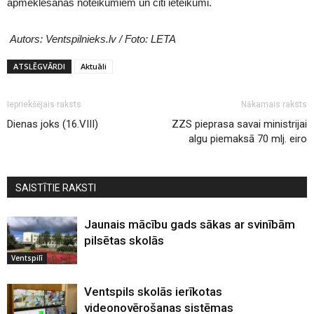
apmeklēšanas noteikumiem un citi ieteikumi.
Autors: Ventspilnieks.lv / Foto: LETA
ATSLĒGVĀRDI
Aktuāli
Iepriekšējais raksts
Nākamais raksts
Dienas joks (16.VIII)
ZZS pieprasa savai ministrijai
algu piemaksā 70 mlj. eiro
SAISTĪTIE RAKSTI
Jaunais mācību gads sākas ar svinībām
pilsētas skolās
Ventspilī
Ventspils skolās ierīkotas
videonovērošanas sistēmas