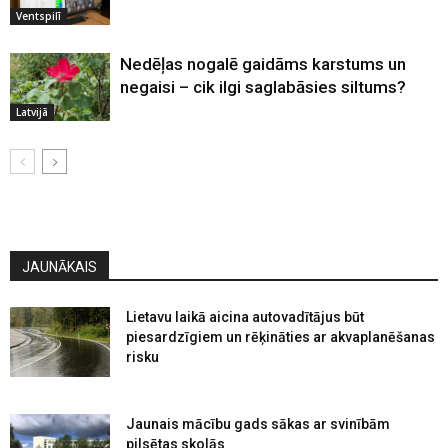
Ventspilī
Nedēļas nogalē gaidāms karstums un
negaisi – cik ilgi saglabāsies siltums?
Latvijā
JAUNĀKAIS
Lietavu laikā aicina autovadītājus būt
piesardzīgiem un rēķināties ar akvaplanēšanas
risku
Jaunais mācību gads sākas ar svinībām
pilsētas skolās