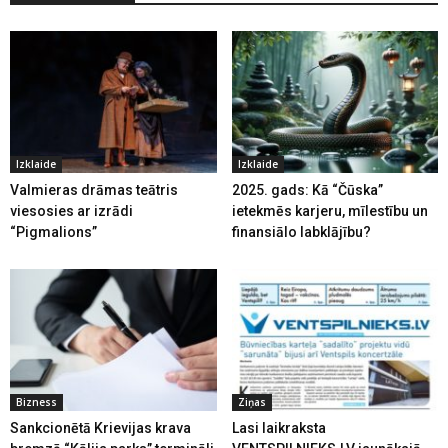
Izklaide
Izklaide
Valmieras drāmas teātris
2025. gads: Kā “Čūska”
viesosies ar izrādi
ietekmēs karjeru, mīlestību un
“Pigmalions”
finansiālo labklājību?
Bizness
Ziņas
Sankcionētā Krievijas krava
Lasi laikraksta