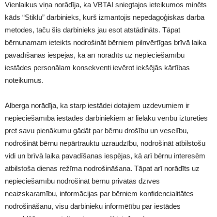
Vienlaikus viņa norādīja, ka VBTAI sniegtajos ieteikumos minēts
kāds “Stiklu” darbinieks, kurš izmantojis nepedagoģiskas darba
metodes, taču šis darbinieks jau esot atstādināts. Tāpat
bērnunamam ieteikts nodrošināt bērniem pilnvērtīgas brīvā laika
pavadīšanas iespējas, kā arī norādīts uz nepieciešamību
iestādes personālam konsekventi ievērot iekšējās kārtības
noteikumus.
Alberga norādīja, ka starp iestādei dotajiem uzdevumiem ir
nepieciešamība iestādes darbiniekiem ar lielāku vērību izturēties
pret savu pienākumu gādāt par bērnu drošību un veselību,
nodrošināt bērnu nepārtrauktu uzraudzību, nodrošināt atbilstošu
vidi un brīvā laika pavadīšanas iespējas, kā arī bērnu interesēm
atbilstoša dienas režīma nodrošināšana. Tāpat arī norādīts uz
nepieciešamību nodrošināt bērnu privātās dzīves
neaizskaramību, informācijas par bērniem konfidencialitātes
nodrošināšanu, visu darbinieku informētību par iestādes