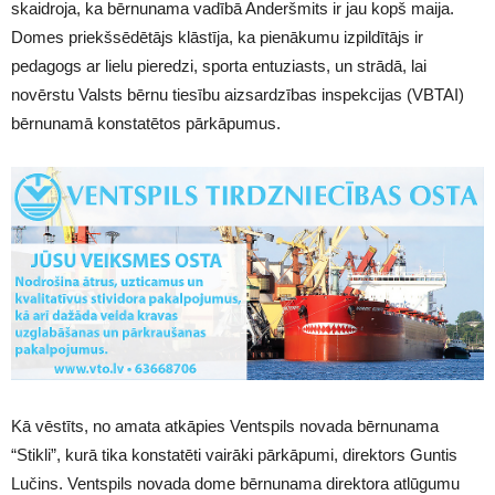
skaidroja, ka bērnunama vadībā Anderšmits ir jau kopš maija.
Domes priekšsēdētājs klāstīja, ka pienākumu izpildītājs ir
pedagogs ar lielu pieredzi, sporta entuziasts, un strādā, lai
novērstu Valsts bērnu tiesību aizsardzības inspekcijas (VBTAI)
bērnunamā konstatētos pārkāpumus.
Kā vēstīts, no amata atkāpies Ventspils novada bērnunama
“Stikli”, kurā tika konstatēti vairāki pārkāpumi, direktors Guntis
Lučins. Ventspils novada dome bērnunama direktora atlūgumu