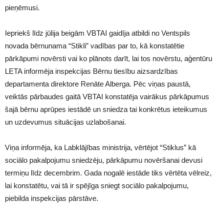
pieņēmusi.
Iepriekš līdz jūlija beigām VBTAI gaidīja atbildi no Ventspils
novada bērnunama “Stikli” vadības par to, kā konstatētie
pārkāpumi novērsti vai ko plānots darīt, lai tos novērstu, aģentūru
LETA informēja inspekcijas Bērnu tiesību aizsardzības
departamenta direktore Renāte Alberga. Pēc viņas paustā,
veiktās pārbaudes gaitā VBTAI konstatēja vairākus pārkāpumus
šajā bērnu aprūpes iestādē un sniedza tai konkrētus ieteikumus
un uzdevumus situācijas uzlabošanai.
Viņa informēja, ka Labklājības ministrija, vērtējot “Stiklus” kā
sociālo pakalpojumu sniedzēju, pārkāpumu novēršanai devusi
termiņu līdz decembrim. Gada nogalē iestāde tiks vērtēta vēlreiz,
lai konstatētu, vai tā ir spējīga sniegt sociālo pakalpojumu,
piebilda inspekcijas pārstāve.