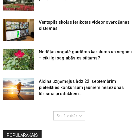
Ventspils skolās ierīkotas videonovērošanas
sistēmas
Nedēļas nogalē gaidāms karstums un negaisi
– cik ilgi saglabāsies siltums?
Aicina uzņēmējus līdz 22. septembrim
pieteikties konkursam jauniem nesezonas
tūrisma produktiem...
Skatīt vairāk
POPULĀRĀKAIS