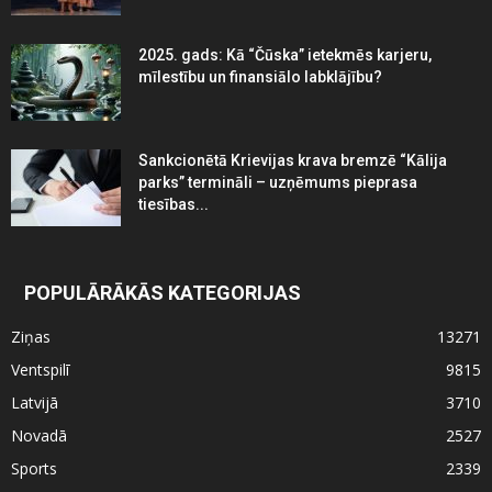
2025. gads: Kā “Čūska” ietekmēs karjeru,
mīlestību un finansiālo labklājību?
Sankcionētā Krievijas krava bremzē “Kālija
parks” termināli – uzņēmums pieprasa
tiesības...
POPULĀRĀKĀS KATEGORIJAS
Ziņas
13271
Ventspilī
9815
Latvijā
3710
Novadā
2527
Sports
2339