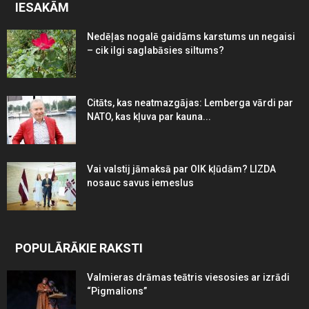
IESAKĀM
Nedēļas nogalē gaidāms karstums un negaisi
– cik ilgi saglabāsies siltums?
Citāts, kas neatmazgājas: Lemberga vārdi par
NATO, kas kļuva par kauna...
Vai valstij jāmaksā par OIK kļūdām? LIZDA
nosauc savus iemeslus
POPULĀRĀKIE RAKSTI
Valmieras drāmas teātris viesosies ar izrādi
“Pigmalions”