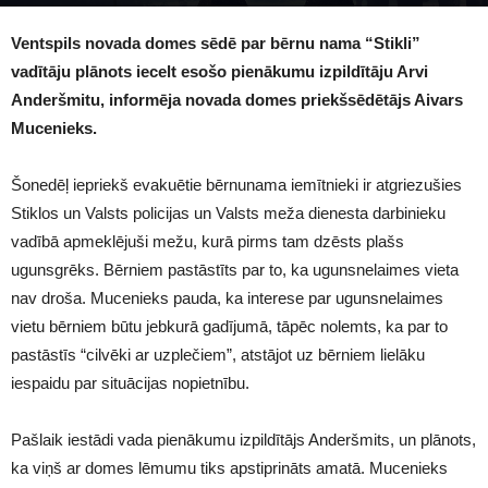
1215
Ventspils novada domes sēdē par bērnu nama “Stikli”
vadītāju plānots iecelt esošo pienākumu izpildītāju Arvi
Anderšmitu, informēja novada domes priekšsēdētājs Aivars
Mucenieks.
Šonedēļ iepriekš evakuētie bērnunama iemītnieki ir atgriezušies
Stiklos un Valsts policijas un Valsts meža dienesta darbinieku
vadībā apmeklējuši mežu, kurā pirms tam dzēsts plašs
ugunsgrēks. Bērniem pastāstīts par to, ka ugunsnelaimes vieta
nav droša. Mucenieks pauda, ka interese par ugunsnelaimes
vietu bērniem būtu jebkurā gadījumā, tāpēc nolemts, ka par to
pastāstīs “cilvēki ar uzplečiem”, atstājot uz bērniem lielāku
iespaidu par situācijas nopietnību.
Pašlaik iestādi vada pienākumu izpildītājs Anderšmits, un plānots,
ka viņš ar domes lēmumu tiks apstiprināts amatā. Mucenieks