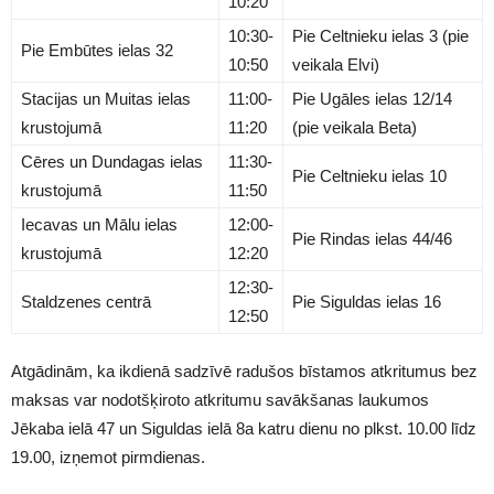
10:20
10:30-
Pie Celtnieku ielas 3 (pie
Pie Embūtes ielas 32
10:50
veikala Elvi)
Stacijas un Muitas ielas
11:00-
Pie Ugāles ielas 12/14
krustojumā
11:20
(pie veikala Beta)
Cēres un Dundagas ielas
11:30-
Pie Celtnieku ielas 10
krustojumā
11:50
Iecavas un Mālu ielas
12:00-
Pie Rindas ielas 44/46
krustojumā
12:20
12:30-
Staldzenes centrā
Pie Siguldas ielas 16
12:50
Atgādinām, ka ikdienā sadzīvē radušos bīstamos atkritumus bez
maksas var nodotšķiroto atkritumu savākšanas laukumos
Jēkaba ielā 47 un Siguldas ielā 8a katru dienu no plkst. 10.00 līdz
19.00, izņemot pirmdienas.