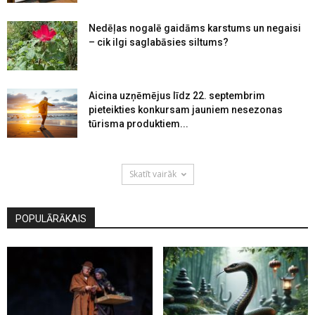
Nedēļas nogalē gaidāms karstums un negaisi
– cik ilgi saglabāsies siltums?
Aicina uzņēmējus līdz 22. septembrim
pieteikties konkursam jauniem nesezonas
tūrisma produktiem...
Skatīt vairāk
POPULĀRĀKAIS