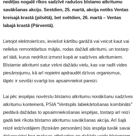
nedēļas nogalē rīkos sadzīvē radušos bīstamo atkritumu
savākšanas akciju. Sestdien, 25. martā, akcija notiks Ventas
kreisajā krastā (pilsētā), bet svētdien, 26. martā – Ventas
labajā krastā (Pārventā).
Lietojot elektroierīces, ieviešot kārtību garāžā vai veicot kaut vai
nelielus remontdarbus mājās, rodas dažādi atkritumi, un tostarp
arī tādi, kurus nedrīkst izmest kopā ar sadzīves atkritumiem.
Bīstamie atkritumi satur virkni dažādu vielu, kas var radīt vides
piesārņojumu, kā arī nopietni apdraudēt dzīvos organismus,
tāpēc ir sevišķi svarīgi tos apsaimniekot pareizi.
Lai pēc iespējas novērstu bīstamo atkritumu nonākšanu sadzīves
atkritumu konteinerā, PSIA “Ventspils labiekārtošanas kombināts”
piedāvā dažādas to apsaimniekošanas iespējas, tostarp arī reizi
gadā tiek rīkota bīstamo atkritumu savākšanas akcija. Arī šajā
reizē iedzīvotājiem (fiziskām personām) būs iespēja tuvāk savai
dzīvesvietai bez maksas atbrīvoties no dažāda veida bīstamiem