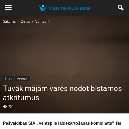
Sākums
Ziņas
Ventspilī
Ziņas
Ventspilī
Tuvāk mājām varēs nodot bīstamos
atkritumus
701
Pašvaldības SIA „Ventspils labiekārtošanas kombināts” šīs