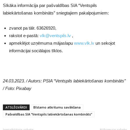
Sīkāka informācija par pašvaldības SIA “Ventspils
labiekārtošanas kombināts” sniegtajiem pakalpojumiem:
zvanot pa tālr. 63626920,
rakstot e-pastā:
vlk@ventspils.lv
,
apmeklējot uzņēmuma mājaslapu
www.vlk.lv
un sekojot
informācijai sociālajos tīklos.
24.03.2023. / Autors: PSIA “Ventspils labiekārtošanas kombināts”
/ Foto: Pixabay
ATSLĒGVĀRDI
Bīstamo atkritumu savākšana
Pašvaldības SIA “Ventspils labiekārtošanas kombināts”
Iepriekšējais raksts
Nākamais raksts