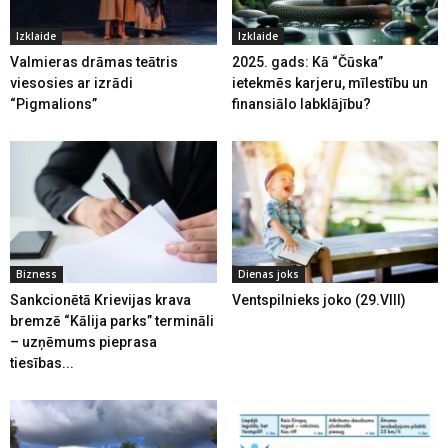
Izklaide
Izklaide
Valmieras drāmas teātris
2025. gads: Kā “Čūska”
viesosies ar izrādi
ietekmēs karjeru, mīlestību un
“Pigmalions”
finansiālo labklājību?
Bizness
Dienas joks
Sankcionētā Krievijas krava
Ventspilnieks joko (29.VIII)
bremzē “Kālija parks” termināli
– uzņēmums pieprasa
tiesības...