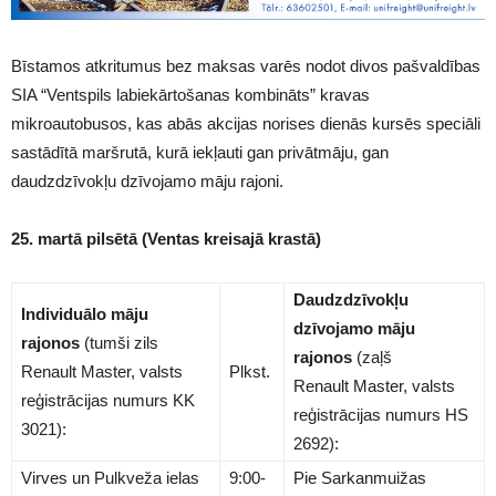
Bīstamos atkritumus bez maksas varēs nodot divos pašvaldības
SIA “Ventspils labiekārtošanas kombināts” kravas
mikroautobusos, kas abās akcijas norises dienās kursēs speciāli
sastādītā maršrutā, kurā iekļauti gan privātmāju, gan
daudzdzīvokļu dzīvojamo māju rajoni.
25. martā pilsētā (Ventas kreisajā krastā)
Daudzdzīvokļu
Individuālo māju
dzīvojamo māju
rajonos
(tumši zils
rajonos
(zaļš
Renault Master, valsts
Plkst.
Renault Master, valsts
reģistrācijas numurs KK
reģistrācijas numurs HS
3021):
2692):
Virves un Pulkveža ielas
9:00-
Pie Sarkanmuižas