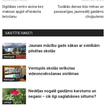
Digitālais centrs aicina bez
Tuvākās dienas būs mitras un
maksas apgūt eParaksta
pavasarīgas, jaunnedēļ gaidāms
lietošanu
cīruļputenis
SAISTĪTIE RAKSTI
Jaunais mācību gads sākas ar svinībām
pilsētas skolās
Ventspilī
Ventspils skolās ierīkotas
videonovērošanas sistēmas
Ventspilī
Nedēļas nogalē gaidāms karstums un
negaisi – cik ilgi saglabāsies siltums?
Latvijā