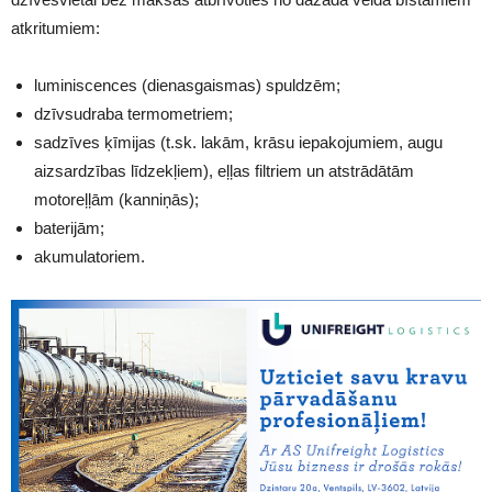
atkritumiem:
luminiscences (dienasgaismas) spuldzēm;
dzīvsudraba termometriem;
sadzīves ķīmijas (t.sk. lakām, krāsu iepakojumiem, augu
aizsardzības līdzekļiem), eļļas filtriem un atstrādātām
motoreļļām (kanniņās);
baterijām;
akumulatoriem.