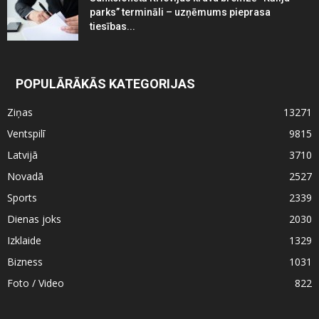
parks” termināli – uzņēmums pieprasa
tiesības...
POPULĀRĀKĀS KATEGORIJAS
Ziņas
13271
Ventspilī
9815
Latvijā
3710
Novadā
2527
Sports
2339
Dienas joks
2030
Izklaide
1329
Bizness
1031
Foto / Video
822