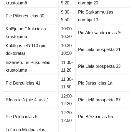
krustojumā
9:20
dambja 20
9:30-
Pie Sarkanmuižas
Pie Piltenes ielas 30
9:50
dambja 13
Kalēju un Cīruļu ielas
10:00-
Pie Aleksandra ielas 9
krustojumā
10:20
Kuldīgas ielā 110 (pie
10:30-
Pie Lielā prospekta 21
doktorāta)
10:50
Inženieru un Puķu ielas
11:00-
Pie Lielā prospekta 33
krustojumā
11:20
11:30-
Pie Bērzu ielas 41
Pie Jūras ielas 1a
11:50
12:00-
Rīgas ielā (pie 4. vsk.)
Pie Lielā prospekta 67
12:20
12:30-
Pie Peldu ielas 5
Pie Bērzu ielas 55
12:50
Loču un Medņu ielas