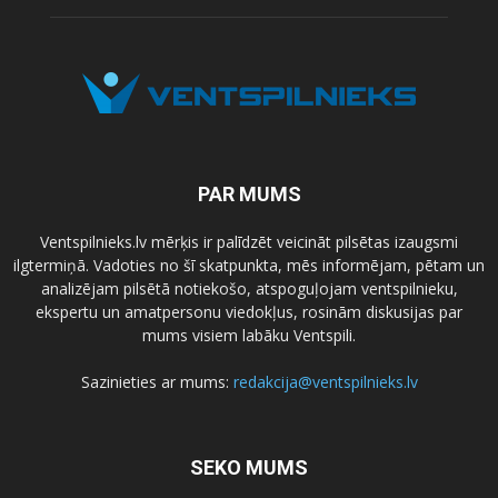
PAR MUMS
Ventspilnieks.lv mērķis ir palīdzēt veicināt pilsētas izaugsmi
ilgtermiņā. Vadoties no šī skatpunkta, mēs informējam, pētam un
analizējam pilsētā notiekošo, atspoguļojam ventspilnieku,
ekspertu un amatpersonu viedokļus, rosinām diskusijas par
mums visiem labāku Ventspili.
Sazinieties ar mums:
redakcija@ventspilnieks.lv
SEKO MUMS