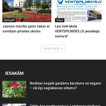
Ventspilī
Ziņas
Jaunais mācību gads sākas ar
Lasi laikraksta
svinībām pilsētas skolās
VENTSPILNIEKS.LV jaunākajā
numurā!
Skatīt vairāk
IESAKĀM
Nedēļas nogalē gaidāms karstums un negaisi
– cik ilgi saglabāsies siltums?
Citāts, kas neatmazgājas: Lemberga vārdi par