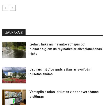
JAUNĀKAIS
Lietavu laikā aicina autovadītājus būt
piesardzīgiem un rēķināties ar akvaplanēšanas
risku
Jaunais mācību gads sākas ar svinībām
pilsētas skolās
Ventspils skolās ierīkotas videonovērošanas
sistēmas