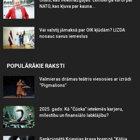
NATO, kas kļuva par kauna...
Vai valstij jāmaksā par OIK kļūdām? LIZDA
nosauc savus iemeslus
POPULĀRĀKIE RAKSTI
Valmieras drāmas teātris viesosies ar izrādi
“Pigmalions”
2025. gads: Kā “Čūska” ietekmēs karjeru,
mīlestību un finansiālo labklājību?
Sankcionētā Krievijas krava bremzē “Kālija