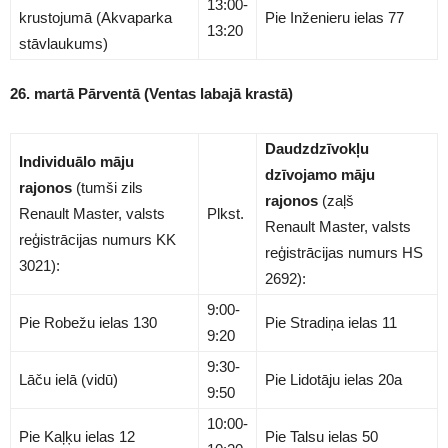
13:00-
krustojumā (Akvaparka
Pie Inženieru ielas 77
13:20
stāvlaukums)
26. martā Pārventā (Ventas labajā krastā)
Daudzdzīvokļu
Individuālo māju
dzīvojamo māju
rajonos
(tumši zils
rajonos
(zaļš
Renault Master, valsts
Plkst.
Renault Master, valsts
reģistrācijas numurs KK
reģistrācijas numurs HS
3021):
2692):
9:00-
Pie Robežu ielas 130
Pie Stradiņa ielas 11
9:20
9:30-
Lāču ielā (vidū)
Pie Lidotāju ielas 20a
9:50
10:00-
Pie Kaļķu ielas 12
Pie Talsu ielas 50