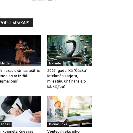
POPULĀRĀKAIS
zklaide
Izklaide
lmieras drāmas teātris
2025. gads: Kā “Čūska”
esosies ar izrādi
ietekmēs karjeru,
igmalions”
mīlestību un finansiālo
labklājību?
izness
Dienas joks
nkcionētā Krievijas
Ventspilnieks joko