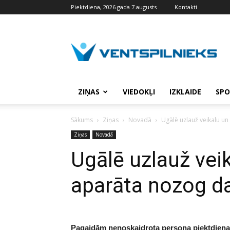
Piektdiena, 2026.gada 7.augusts
Kontakti
VENTSPILNIEKS.LV
ZIŅAS
VIEDOKĻI
IZKLAIDE
SPO
Sākums
Ziņas
Novadā
Ugālē uzlauž veikalu u
Ziņas
Novadā
Ugālē uzlauž vei
aparāta nozog d
Pagaidām nenoskaidrota persona piektdienas 