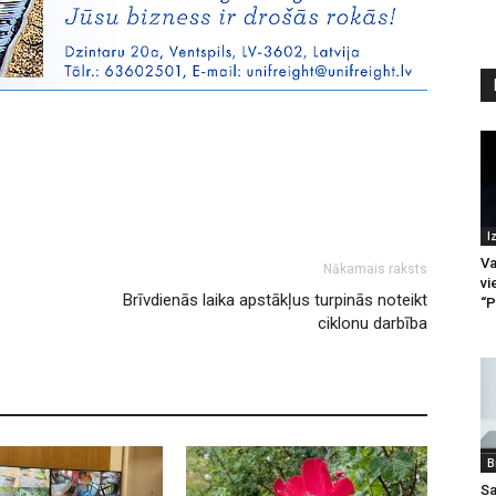
I
Va
Nākamais raksts
vi
Brīvdienās laika apstākļus turpinās noteikt
“P
ciklonu darbība
B
Sa