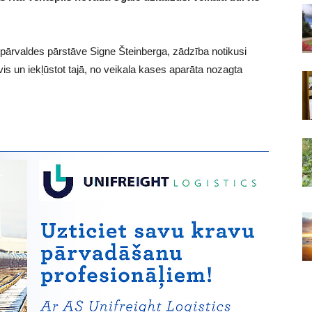
 pārvaldes pārstāve Signe Šteinberga, zādzība notikusi
rvis un iekļūstot tajā, no veikala kases aparāta nozagta