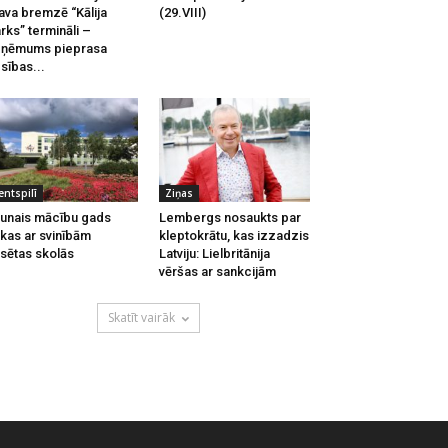
ava bremzē “Kālija
(29.VIII)
rks” termināli –
zņēmums pieprasa
esības...
entspilī
Ziņas
unais mācību gads
Lembergs nosaukts par
kas ar svinībām
kleptokrātu, kas izzadzis
lsētas skolās
Latviju: Lielbritānija
vēršas ar sankcijām
Skatīt vairāk