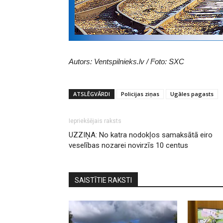
Autors: Ventspilnieks.lv / Foto: SXC
ATSLĒGVĀRDI
Policijas ziņas
Ugāles pagasts
Iepriekšējais raksts
UZZIŅA: No katra nodokļos samaksātā eiro
veselības nozarei novirzīs 10 centus
SAISTĪTIE RAKSTI