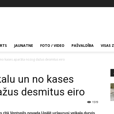
RTS
JAUNATNE
FOTO / VIDEO
PAŠVALDĪBA
VISAS 
n no kases aparāta nozog dažus desmitus eiro
kalu un no kases
ažus desmitus eiro
1519
rītā Ventspils novada Ugālē uzlauzusi veikala durvis