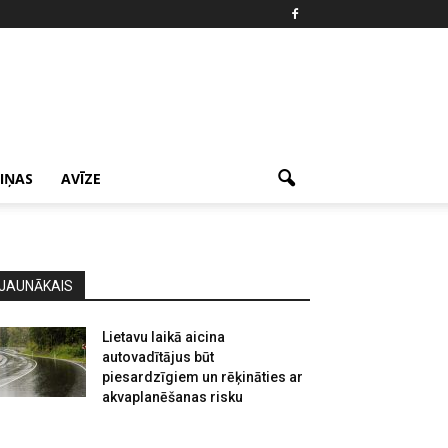
ZIŅAS
AVĪZE
JAUNĀKAIS
Lietavu laikā aicina
autovadītājus būt
piesardzīgiem un rēķināties ar
akvaplanēšanas risku