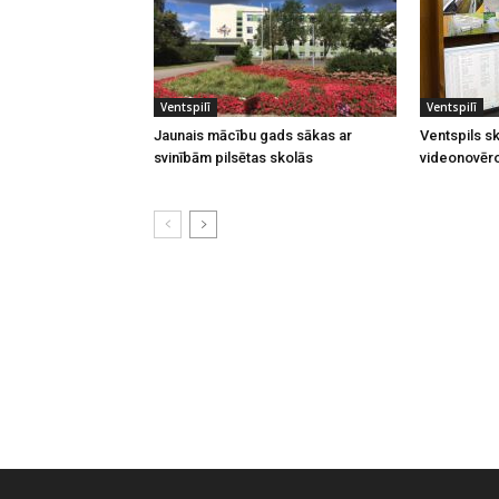
Ventspilī
Ventspilī
Jaunais mācību gads sākas ar
Ventspils sk
svinībām pilsētas skolās
videonovēr