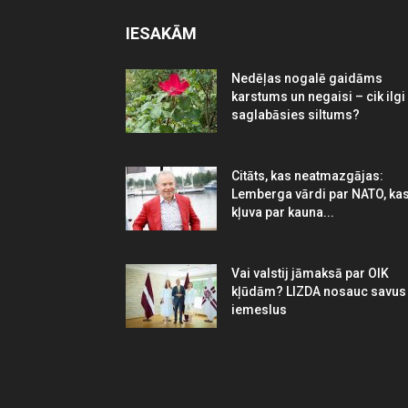
IESAKĀM
Nedēļas nogalē gaidāms
karstums un negaisi – cik ilgi
saglabāsies siltums?
Citāts, kas neatmazgājas:
Lemberga vārdi par NATO, ka
kļuva par kauna...
Vai valstij jāmaksā par OIK
kļūdām? LIZDA nosauc savus
iemeslus