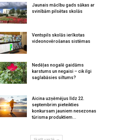
Jaunais mācību gads sākas ar
svinībām pilsētas skolās
Ventspils skolās ierīkotas
videonovērošanas sistēmas
Nedēļas nogalē gaidāms
karstums un negaisi – cik ilgi
saglabāsies siltums?
Aicina uzņēmējus līdz 22.
septembrim pieteikties
konkursam jauniem nesezonas
tūrisma produktiem...
Skatīt vairāk