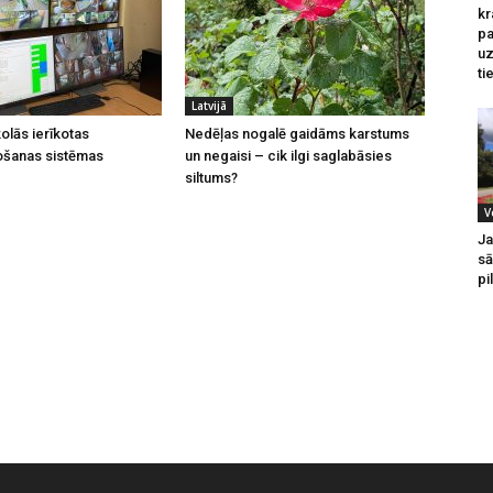
kr
pa
u
ti
Latvijā
olās ierīkotas
Nedēļas nogalē gaidāms karstums
ošanas sistēmas
un negaisi – cik ilgi saglabāsies
siltums?
V
Ja
sā
pi