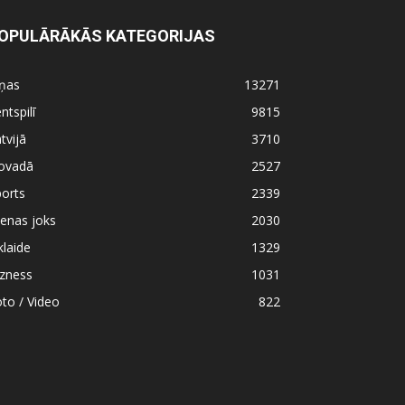
OPULĀRĀKĀS KATEGORIJAS
iņas
13271
ntspilī
9815
tvijā
3710
ovadā
2527
orts
2339
enas joks
2030
klaide
1329
izness
1031
to / Video
822