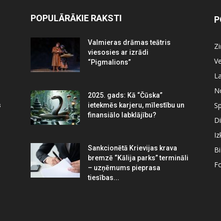
POPULĀRĀKIE RAKSTI
P
Valmieras drāmas teātris
Z
viesosies ar izrādi
Ve
“Pigmalions”
La
N
2025. gads: Kā “Čūska”
Sp
s
ietekmēs karjeru, mīlestību un
finansiālo labklājību?
Di
Iz
Sankcionētā Krievijas krava
B
bremzē “Kālija parks” termināli
Fo
– uzņēmums pieprasa
tiesības...