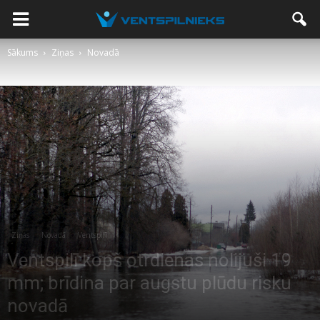
Sākums
Ziņas
Novadā
Ziņas
Novadā
Ventspilī
Ventspilī kopš otrdienas nolijuši 19
mm; brīdina par augstu plūdu risku
novadā