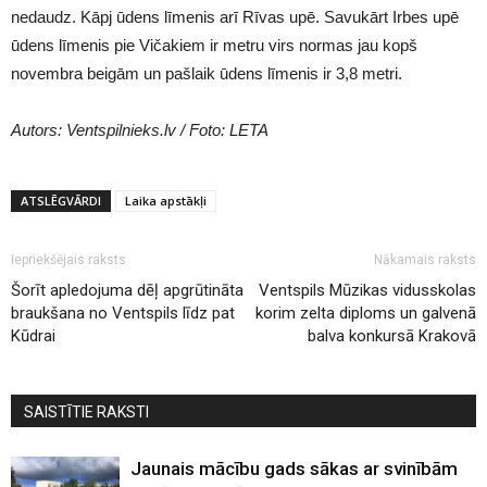
nedaudz. Kāpj ūdens līmenis arī Rīvas upē. Savukārt Irbes upē
ūdens līmenis pie Vičakiem ir metru virs normas jau kopš
novembra beigām un pašlaik ūdens līmenis ir 3,8 metri.
Autors: Ventspilnieks.lv / Foto: LETA
ATSLĒGVĀRDI
Laika apstākļi
Iepriekšējais raksts
Nākamais raksts
Šorīt apledojuma dēļ apgrūtināta
Ventspils Mūzikas vidusskolas
braukšana no Ventspils līdz pat
korim zelta diploms un galvenā
Kūdrai
balva konkursā Krakovā
SAISTĪTIE RAKSTI
Jaunais mācību gads sākas ar svinībām