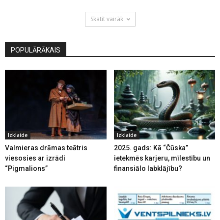
Skatīt vairāk
POPULĀRĀKAIS
Izklaide
Izklaide
Valmieras drāmas teātris
2025. gads: Kā “Čūska”
viesosies ar izrādi
ietekmēs karjeru, mīlestību un
“Pigmalions”
finansiālo labklājību?