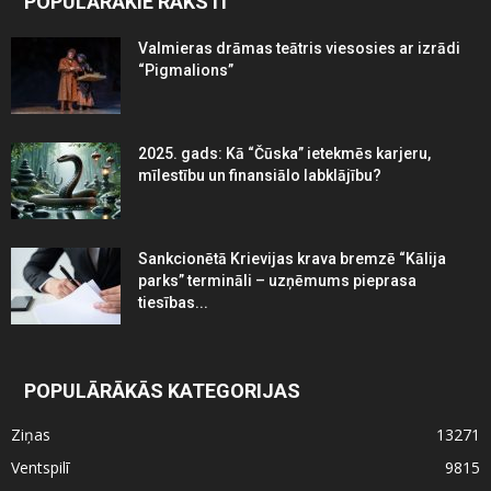
POPULĀRĀKIE RAKSTI
Valmieras drāmas teātris viesosies ar izrādi
“Pigmalions”
2025. gads: Kā “Čūska” ietekmēs karjeru,
mīlestību un finansiālo labklājību?
Sankcionētā Krievijas krava bremzē “Kālija
parks” termināli – uzņēmums pieprasa
tiesības...
POPULĀRĀKĀS KATEGORIJAS
Ziņas
13271
Ventspilī
9815