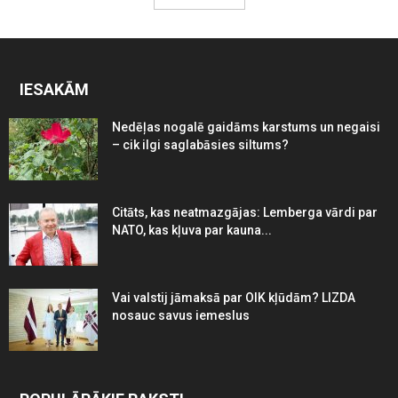
IESAKĀM
Nedēļas nogalē gaidāms karstums un negaisi
– cik ilgi saglabāsies siltums?
Citāts, kas neatmazgājas: Lemberga vārdi par
NATO, kas kļuva par kauna...
Vai valstij jāmaksā par OIK kļūdām? LIZDA
nosauc savus iemeslus