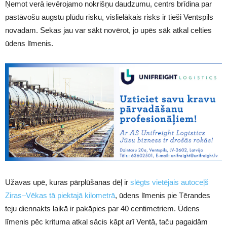
Ņemot verā ievērojamo nokrišņu daudzumu, centrs brīdina par
pastāvošu augstu plūdu risku, vislielākais risks ir tieši Ventspils
novadam. Sekas jau var sākt novērot, jo upēs sāk atkal celties
ūdens līmenis.
Užavas upē, kuras pārplūšanas dēļ ir
slēgts vietējais autoceļš
Ziras–Vēkas tā piektajā kilometrā
, ūdens līmenis pie Tērandes
teju diennakts laikā ir pakāpies par 40 centimetriem. Ūdens
līmenis pēc krituma atkal sācis kāpt arī Ventā, taču pagaidām