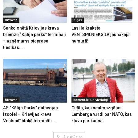
Bizness
Ziņas
Sankcionētā Krievijas krava
Lasi laikraksta
bremzē “Kālija parks” termināli
VENTSPILNIEKS.LV jaunākajā
– uzņēmums pieprasa
numurā!
tiesības...
Bizness
Komentāri un viedokļi
AS “Kālija Parks” gatavojas
Citāts, kas neatmazgājas:
izsolei – Krievijas krava
Lemberga vārdi par NATO, kas
Ventspilī bloķē termināli...
kļuva par kauna...
Skatīt vairāk