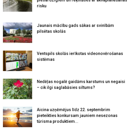
risku
Jaunais mācību gads sākas ar svinībām
pilsētas skolās
Ventspils skolās ierīkotas videonovērošanas
sistēmas
Nedēļas nogalē gaidāms karstums un negaisi
– cik ilgi saglabāsies siltums?
Aicina uzņēmējus līdz 22. septembrim
pieteikties konkursam jauniem nesezonas
tūrisma produktiem...