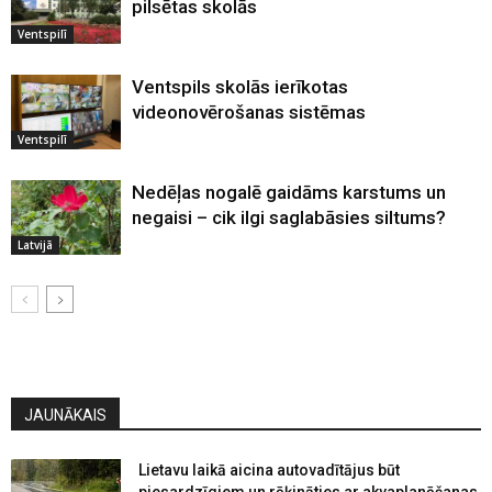
pilsētas skolās
Ventspilī
Ventspils skolās ierīkotas
videonovērošanas sistēmas
Ventspilī
Nedēļas nogalē gaidāms karstums un
negaisi – cik ilgi saglabāsies siltums?
Latvijā
JAUNĀKAIS
Lietavu laikā aicina autovadītājus būt
piesardzīgiem un rēķināties ar akvaplanēšanas