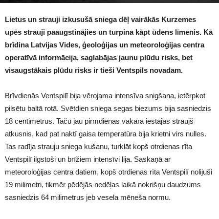
1902
Lietus un strauji izkusušā sniega dēļ vairākās Kurzemes
upēs strauji paaugstinājies un turpina kāpt ūdens līmenis. Kā
brīdina Latvijas Vides, ģeoloģijas un meteoroloģijas centra
operatīvā informācija, saglabājas jaunu plūdu risks, bet
visaugstākais plūdu risks ir tieši Ventspils novadam.
Brīvdienās Ventspilī bija vērojama intensīva snigšana, ietērpkot
pilsētu baltā rotā. Svētdien sniega segas biezums bija sasniedzis
18 centimetrus. Taču jau pirmdienas vakarā iestājās straujš
atkusnis, kad pat naktī gaisa temperatūra bija krietni virs nulles.
Tas radīja strauju sniega kušanu, turklāt kopš otrdienas rīta
Ventspilī ilgstoši un brīžiem intensīvi lija. Saskaņā ar
meteoroloģijas centra datiem, kopš otrdienas rīta Ventspilī nolijuši
19 milimetri, tikmēr pēdējās nedēļas laikā nokrišņu daudzums
sasniedzis 64 milimetrus jeb vesela mēneša normu.