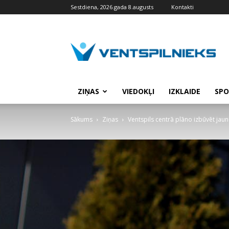
Sestdiena, 2026.gada 8.augusts
Kontakti
VENTSPILNIEKS.LV
ZIŅAS
VIEDOKĻI
IZKLAIDE
SPO
Sākums
Ziņas
Ventspils centrā plāno izbūvēt jau