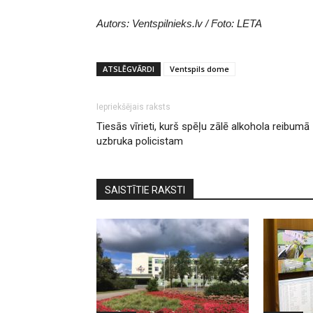
Autors: Ventspilnieks.lv / Foto: LETA
ATSLĒGVĀRDI
Ventspils dome
Iepriekšējais raksts
Tiesās vīrieti, kurš spēļu zālē alkohola reibumā
uzbruka policistam
SAISTĪTIE RAKSTI