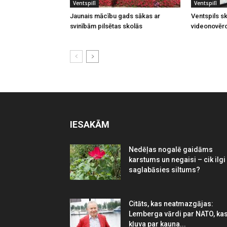
Ventspilī
Ventspilī
Jaunais mācību gads sākas ar
Ventspils sk
svinībām pilsētas skolās
videonovēr
IESAKĀM
Nedēļas nogalē gaidāms
karstums un negaisi – cik ilgi
saglabāsies siltums?
Citāts, kas neatmazgājas:
Lemberga vārdi par NATO, ka
kļuva par kauna...