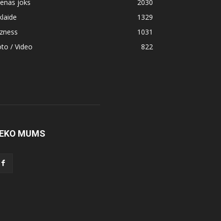
enas joks
2030
klaide
1329
izness
1031
to / Video
822
EKO MUMS