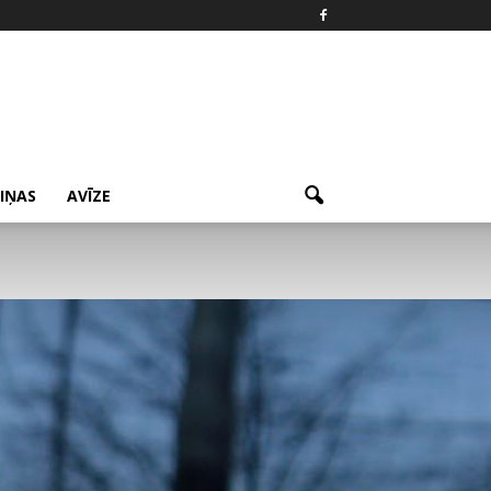
ZIŅAS
AVĪZE