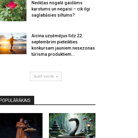
Nedēļas nogalē gaidāms
karstums un negaisi – cik ilgi
saglabāsies siltums?
Aicina uzņēmējus līdz 22.
septembrim pieteikties
konkursam jauniem nesezonas
tūrisma produktiem...
Skatīt vairāk
POPULĀRĀKAIS