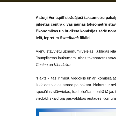
Astoņi Ventspilī strādājoši taksometru paka
pilsētas centrā divas jaunas taksometru stā
Ekonomikas un budžeta komisijas sēdē noraidī
ielā, iepretim
Swedbank
filiālei.
Vienu stāvvietu uzņēmumi vēlējās Kuldīgas ielā pr
Jaunpilsētas laukumam. Abas taksometru stāvvie
Casino
un
Klondaika.
“Faktsiki tas ir mūsu viedoklis un arī komisija atb
izklaides vietas strādā pa naktīm. Naktīs tur ne
speciālas stāvvietas, kad pilsētas centrā tā jau 
viedokli skaidroja pašvaldības iestādes Komunā