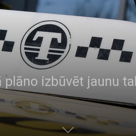
ā plāno izbūvēt jaunu t