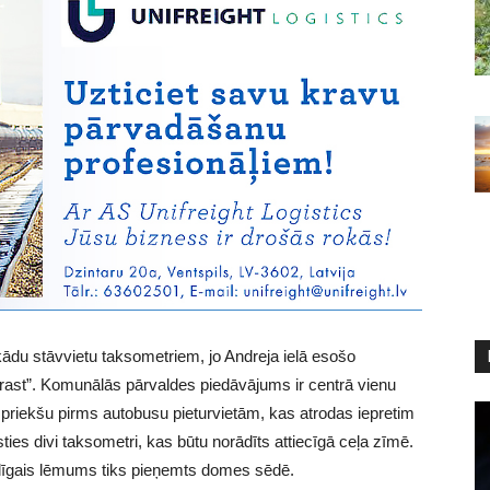
kādu stāvvietu taksometriem, jo Andreja ielā esošo
 atrast”. Komunālās pārvaldes piedāvājums ir centrā vienu
z priekšu pirms autobusu pieturvietām, kas atrodas iepretim
ies divi taksometri, kas būtu norādīts attiecīgā ceļa zīmē.
Galīgais lēmums tiks pieņemts domes sēdē.