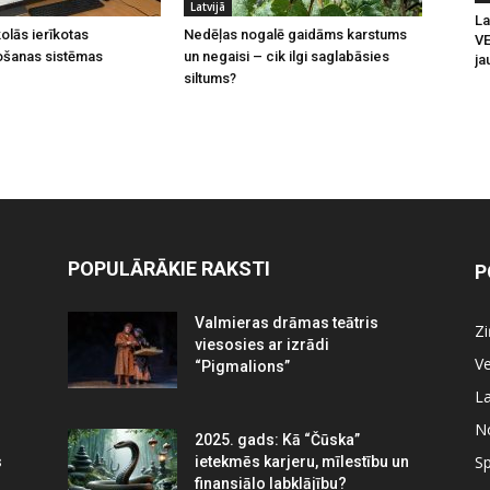
Latvijā
La
olās ierīkotas
Nedēļas nogalē gaidāms karstums
V
ošanas sistēmas
un negaisi – cik ilgi saglabāsies
ja
siltums?
POPULĀRĀKIE RAKSTI
P
Valmieras drāmas teātris
Z
viesosies ar izrādi
Ve
“Pigmalions”
La
N
2025. gads: Kā “Čūska”
Sp
s
ietekmēs karjeru, mīlestību un
finansiālo labklājību?