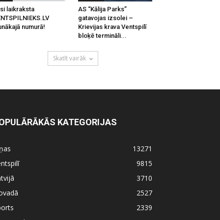
si laikraksta
AS “Kālija Parks”
ENTSPILNIEKS.LV
gatavojas izsolei –
unākajā numurā!
Krievijas krava Ventspilī
bloķē termināli...
Skatīt vairāk
OPULĀRĀKĀS KATEGORIJAS
iņas
13271
ntspilī
9815
tvijā
3710
ovadā
2527
orts
2339