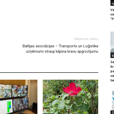
I
Va
vi
“P
Nākamais raksts
Baltijas asociācijas – Transports un Loģistika
uzņēmumi strauji kāpina kravu apgrozījumu
B
Sa
kr
pa
u
ti
Z