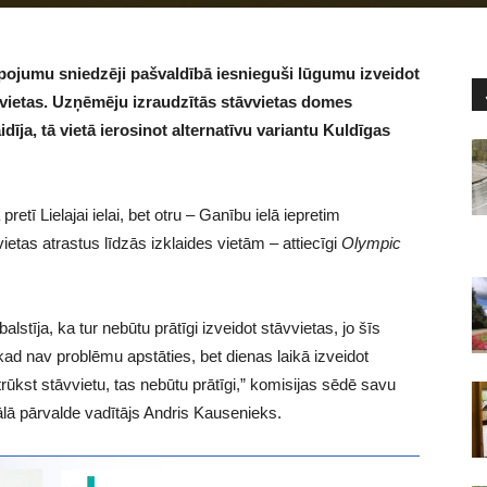
lpojumu sniedzēji pašvaldībā iesnieguši lūgumu izveidot
vvietas. Uzņēmēju izraudzītās stāvvietas domes
ja, tā vietā ierosinot alternatīvu variantu Kuldīgas
etī Lielajai ielai, bet otru – Ganību ielā iepretim
tas atrastus līdzās izklaides vietām – attiecīgi
Olympic
alstīja, ka tur nebūtu prātīgi izveidot stāvvietas, jo šīs
kad nav problēmu apstāties, bet dienas laikā izveidot
trūkst stāvvietu, tas nebūtu prātīgi,” komisijas sēdē savu
lā pārvalde vadītājs Andris Kausenieks.