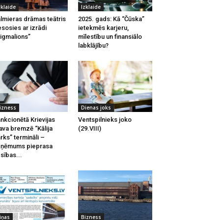
zklaide
Izklaide
lmieras drāmas teātris
2025. gads: Kā “Čūska”
esosies ar izrādi
ietekmēs karjeru,
igmalions”
mīlestību un finansiālo
labklājību?
izness
Dienas joks
nkcionētā Krievijas
Ventspilnieks joko
ava bremzē “Kālija
(29.VIII)
rks” termināli –
zņēmums pieprasa
esības...
iņas
Bizness