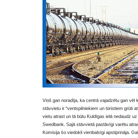
Viņš gan noradīja, ka centrā vajadzētu gan vēl 
stāvvietu ir “ventspilniekiem un tūristiem grūti
vietu atrast un tā būtu Kuldīgas ielā nedaudz u
Swedbank. Sajā stāvvietā pastāvīgi varētu atrast
Komisija šo viedokli vienbalsīgi apstiprināja. 