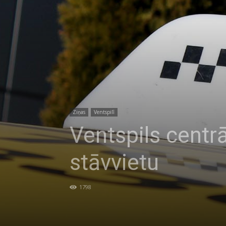
Ziņas
Ventspilī
Ventspils centr
stāvvietu
1798