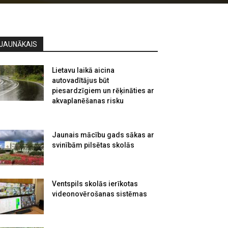
JAUNĀKAIS
Lietavu laikā aicina
autovadītājus būt
piesardzīgiem un rēķināties ar
akvaplanēšanas risku
Jaunais mācību gads sākas ar
svinībām pilsētas skolās
Ventspils skolās ierīkotas
videonovērošanas sistēmas