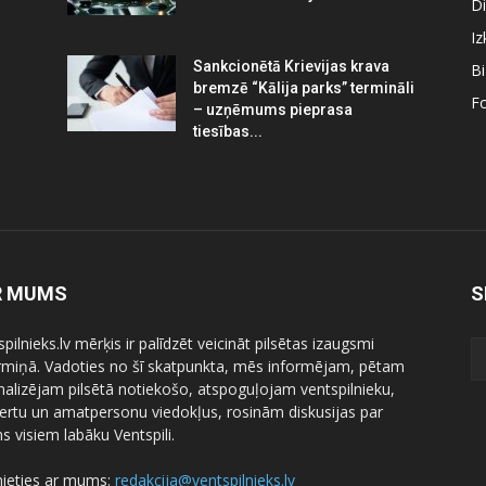
Di
Iz
Sankcionētā Krievijas krava
B
bremzē “Kālija parks” termināli
Fo
– uzņēmums pieprasa
tiesības...
R MUMS
S
pilnieks.lv mērķis ir palīdzēt veicināt pilsētas izaugsmi
ermiņā. Vadoties no šī skatpunkta, mēs informējam, pētam
nalizējam pilsētā notiekošo, atspoguļojam ventspilnieku,
ertu un amatpersonu viedokļus, rosinām diskusijas par
 visiem labāku Ventspili.
nieties ar mums:
redakcija@ventspilnieks.lv