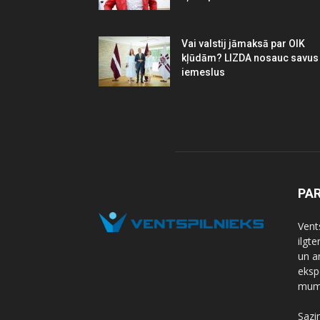
Vai valstij jāmaksā par OIK
kļūdām? LIZDA nosauc savus
iemeslus
PA
Vents
ilgt
un a
eksp
mums
Sazi