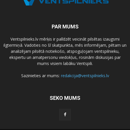
PAR MUMS
Ventspilnieks.lv mērķis ir palīdzēt veicināt pilsētas izaugsmi
ilgtermiņā. Vadoties no šī skatpunkta, mēs informējam, pētam un
analizējam pilsētā notiekošo, atspoguļojam ventspilnieku,
ekspertu un amatpersonu viedokļus, rosinām diskusijas par
mums visiem labāku Ventspili.
Sazinieties ar mums:
redakcija@ventspilnieks.lv
SEKO MUMS