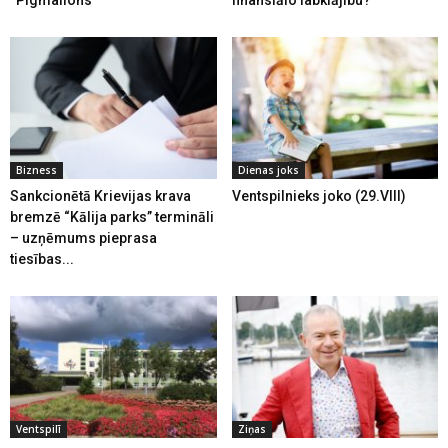
Bizness
Dienas joks
Sankcionētā Krievijas krava
Ventspilnieks joko (29.VIII)
bremzē “Kālija parks” termināli
– uzņēmums pieprasa
tiesības...
Ventspilī
Ziņas