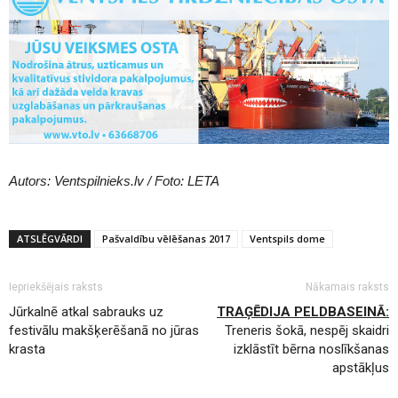
Autors: Ventspilnieks.lv / Foto: LETA
ATSLĒGVĀRDI
Pašvaldību vēlēšanas 2017
Ventspils dome
Iepriekšējais raksts
Nākamais raksts
Jūrkalnē atkal sabrauks uz
TRAĢĒDIJA PELDBASEINĀ:
festivālu makšķerēšanā no jūras
Treneris šokā, nespēj skaidri
krasta
izklāstīt bērna noslīkšanas
apstākļus