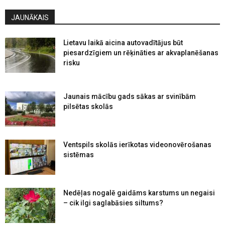
JAUNĀKAIS
Lietavu laikā aicina autovadītājus būt
piesardzīgiem un rēķināties ar akvaplanēšanas
risku
Jaunais mācību gads sākas ar svinībām
pilsētas skolās
Ventspils skolās ierīkotas videonovērošanas
sistēmas
Nedēļas nogalē gaidāms karstums un negaisi
– cik ilgi saglabāsies siltums?