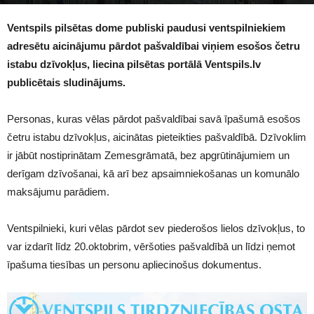
2106
Ventspils pilsētas dome publiski paudusi ventspilniekiem
adresētu aicinājumu pārdot pašvaldībai viņiem esošos četru
istabu dzīvokļus, liecina pilsētas portālā Ventspils.lv
publicētais sludinājums.
Personas, kuras vēlas pārdot pašvaldībai savā īpašumā esošos
četru istabu dzīvokļus, aicinātas pieteikties pašvaldībā. Dzīvoklim
ir jābūt nostiprinātam Zemesgrāmatā, bez apgrūtinājumiem un
derīgam dzīvošanai, kā arī bez apsaimniekošanas un komunālo
maksājumu parādiem.
Ventspilnieki, kuri vēlas pārdot sev piederošos lielos dzīvokļus, to
var izdarīt līdz 20.oktobrim, vēršoties pašvaldībā un līdzi ņemot
īpašuma tiesības un personu apliecinošus dokumentus.