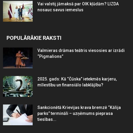
Vai valstij jāmaksā par OIK kļūdām? LIZDA
nosauc savus iemeslus
POPULĀRĀKIE RAKSTI
Valmieras drāmas teātris viesosies ar izrādi
“Pigmalions”
2025. gads: Kā “Čūska” ietekmēs karjeru,
mīlestību un finansiālo labklājību?
Sankcionētā Krievijas krava bremzē “Kālija
parks” termināli – uzņēmums pieprasa
tiesības...