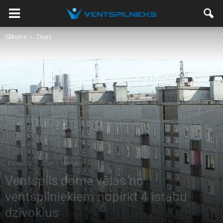
Sākums
Ziņas
Pašvaldība
Ziņas
Ventspilī
Ventspils dome vēlas no
ventspilniekiem nopirkt 4 istabu
dzīvokļus