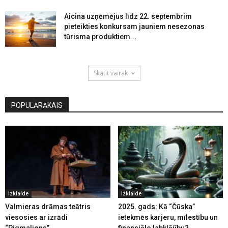
Aicina uzņēmējus līdz 22. septembrim
pieteikties konkursam jauniem nesezonas
tūrisma produktiem...
Skatīt vairāk
POPULĀRĀKAIS
Izklaide
Izklaide
Valmieras drāmas teātris
2025. gads: Kā “Čūska”
viesosies ar izrādi
ietekmēs karjeru, mīlestību un
“Pigmalions”
finansiālo labklājību?