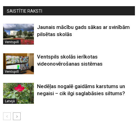
SAISTĪTIE RAKSTI
Jaunais mācību gads sākas ar svinībām
pilsētas skolās
Ventspilī
Ventspils skolās ierīkotas
videonovērošanas sistēmas
Ventspilī
Nedēļas nogalē gaidāms karstums un
negaisi – cik ilgi saglabāsies siltums?
Latvijā