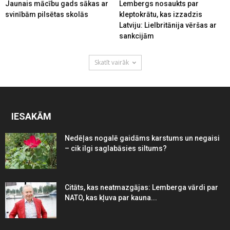
Jaunais mācību gads sākas ar
Lembergs nosaukts par
svinībām pilsētas skolās
kleptokrātu, kas izzadzis
Latviju: Lielbritānija vēršas ar
sankcijām
Skatīt vairāk
IESAKĀM
Nedēļas nogalē gaidāms karstums un negaisi
– cik ilgi saglabāsies siltums?
Citāts, kas neatmazgājas: Lemberga vārdi par
NATO, kas kļuva par kauna...