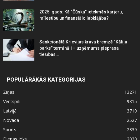
2025. gads: Kā “Čūska” ietekmēs karjeru,
mīlestību un finansiālo labklājību?
Sankcionētā Krievijas krava bremzē “Kālija
parks” termināli – uzņēmums pieprasa
tiesības...
POPULĀRĀKĀS KATEGORIJAS
Ziņas
13271
Ventspilī
9815
Latvijā
3710
Novadā
2527
Sports
2339
Dienas joks
2030