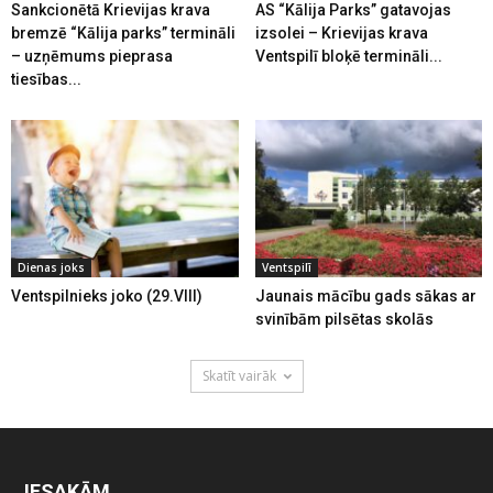
Sankcionētā Krievijas krava
AS “Kālija Parks” gatavojas
bremzē “Kālija parks” termināli
izsolei – Krievijas krava
– uzņēmums pieprasa
Ventspilī bloķē termināli...
tiesības...
Dienas joks
Ventspilī
Ventspilnieks joko (29.VIII)
Jaunais mācību gads sākas ar
svinībām pilsētas skolās
Skatīt vairāk
IESAKĀM