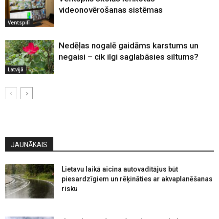
videonovērošanas sistēmas
Ventspilī
Nedēļas nogalē gaidāms karstums un
negaisi – cik ilgi saglabāsies siltums?
Latvijā
JAUNĀKAIS
Lietavu laikā aicina autovadītājus būt
piesardzīgiem un rēķināties ar akvaplanēšanas
risku