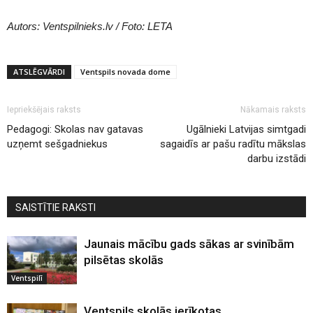
Autors: Ventspilnieks.lv / Foto: LETA
ATSLĒGVĀRDI
Ventspils novada dome
Iepriekšējais raksts
Nākamais raksts
Pedagogi: Skolas nav gatavas
Ugālnieki Latvijas simtgadi
uzņemt sešgadniekus
sagaidīs ar pašu radītu mākslas
darbu izstādi
SAISTĪTIE RAKSTI
Jaunais mācību gads sākas ar svinībām
pilsētas skolās
Ventspilī
Ventspils skolās ierīkotas