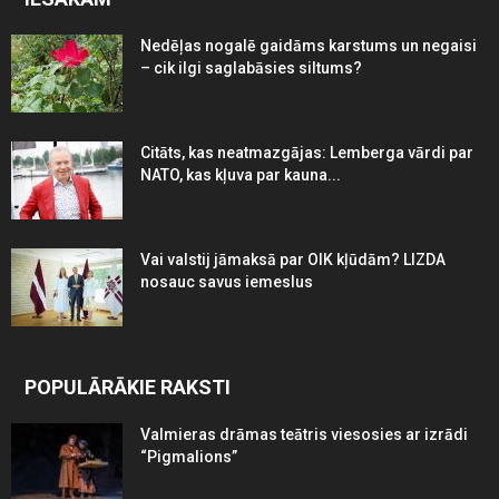
Nedēļas nogalē gaidāms karstums un negaisi
– cik ilgi saglabāsies siltums?
Citāts, kas neatmazgājas: Lemberga vārdi par
NATO, kas kļuva par kauna...
Vai valstij jāmaksā par OIK kļūdām? LIZDA
nosauc savus iemeslus
POPULĀRĀKIE RAKSTI
Valmieras drāmas teātris viesosies ar izrādi
“Pigmalions”