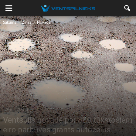
Sākums
Ziņas
Novadā
Ziņas
Novadā
Ventspils novadā par 880 tūkstošiem
eiro pārbūvēs grants autoceļus