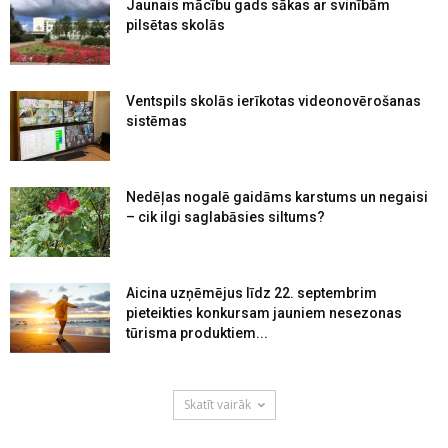
Jaunais mācību gads sākas ar svinībām
pilsētas skolās
Ventspils skolās ierīkotas videonovērošanas
sistēmas
Nedēļas nogalē gaidāms karstums un negaisi
– cik ilgi saglabāsies siltums?
Aicina uzņēmējus līdz 22. septembrim
pieteikties konkursam jauniem nesezonas
tūrisma produktiem...
Skatīt vairāk