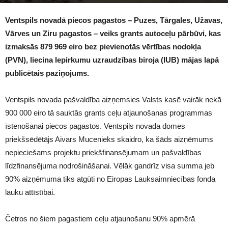
1521
Ventspils novadā piecos pagastos – Puzes, Tārgales, Užavas,
Vārves un Ziru pagastos – veiks grants autoceļu pārbūvi, kas
izmaksās 879 969 eiro bez pievienotās vērtības nodokļa
(PVN), liecina Iepirkumu uzraudzības biroja (IUB) mājas lapā
publicētais paziņojums.
Ventspils novada pašvaldība aizņemsies Valsts kasē vairāk nekā
900 000 eiro tā sauktās grants ceļu atjaunošanas programmas
īstenošanai piecos pagastos. Ventspils novada domes
priekšsēdētājs Aivars Mucenieks skaidro, ka šāds aizņēmums
nepieciešams projektu priekšfinansējumam un pašvaldības
līdzfinansējuma nodrošināšanai. Vēlāk gandrīz visa summa jeb
90% aizņēmuma tiks atgūti no Eiropas Lauksaimniecības fonda
lauku attīstībai.
Četros no šiem pagastiem ceļu atjaunošanu 90% apmērā