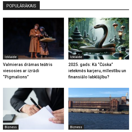
POPULĀRĀKAIS
Izklaide
Izklaide
Valmieras drāmas teātris
2025. gads: Kā “Čūska”
viesosies ar izrādi
ietekmēs karjeru, mīlestību un
“Pigmalions”
finansiālo labklājību?
Bizness
Bizness