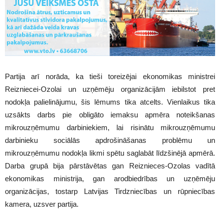
Partija arī norāda, ka tieši toreizējai ekonomikas ministrei
Reizniecei-Ozolai un uzņēmēju organizācijām iebilstot pret
nodokļa palielinājumu, šis lēmums tika atcelts. Vienlaikus tika
uzsākts darbs pie obligāto iemaksu apmēra noteikšanas
mikrouzņēmumu darbiniekiem, lai risinātu mikrouzņēmumu
darbinieku sociālās apdrošināšanas problēmu un
mikrouzņēmumu nodokļa likmi spētu saglabāt līdzšinējā apmērā.
Darba grupā bija pārstāvētas gan Reiznieces-Ozolas vadītā
ekonomikas ministrija, gan arodbiedrības un uzņēmēju
organizācijas, tostarp Latvijas Tirdzniecības un rūpniecības
kamera, uzsver partija.