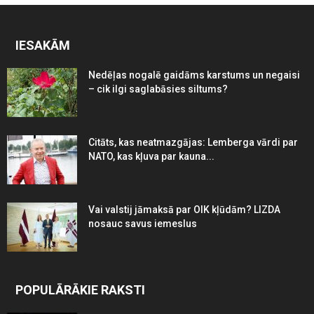
IESAKĀM
Nedēļas nogalē gaidāms karstums un negaisi
– cik ilgi saglabāsies siltums?
Citāts, kas neatmazgājas: Lemberga vārdi par
NATO, kas kļuva par kauna...
Vai valstij jāmaksā par OIK kļūdām? LIZDA
nosauc savus iemeslus
POPULĀRĀKIE RAKSTI