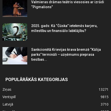
Valmieras drāmas teātris viesosies ar izrādi
“Pigmalions”
2025. gads: Kā “Čūska” ietekmēs karjeru,
mīlestību un finansiālo labklājību?
Sankcionētā Krievijas krava bremzē “Kālija
parks” termināli – uzņēmums pieprasa
tiesības...
POPULĀRĀKĀS KATEGORIJAS
Ziņas
13271
Ventspilī
9815
Latvijā
3710