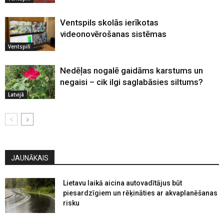
Ventspils skolās ierīkotas
videonovērošanas sistēmas
Ventspilī
Nedēļas nogalē gaidāms karstums un
negaisi – cik ilgi saglabāsies siltums?
Latvijā
JAUNĀKAIS
Lietavu laikā aicina autovadītājus būt
piesardzīgiem un rēķināties ar akvaplanēšanas
risku