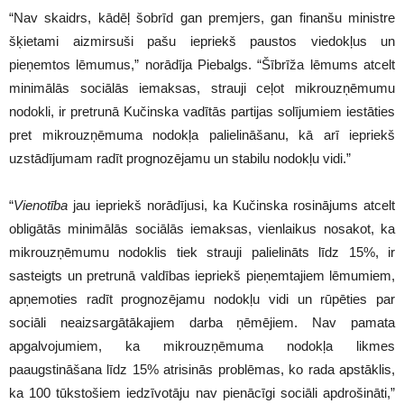
“Nav skaidrs, kādēļ šobrīd gan premjers, gan finanšu ministre
šķietami aizmirsuši pašu iepriekš paustos viedokļus un
pieņemtos lēmumus,” norādīja Piebalgs. “Šībrīža lēmums atcelt
minimālās sociālās iemaksas, strauji ceļot mikrouzņēmumu
nodokli, ir pretrunā Kučinska vadītās partijas solījumiem iestāties
pret mikrouzņēmuma nodokļa palielināšanu, kā arī iepriekš
uzstādījumam radīt prognozējamu un stabilu nodokļu vidi.”
“
Vienotība
jau iepriekš norādījusi, ka Kučinska rosinājums atcelt
obligātās minimālās sociālās iemaksas, vienlaikus nosakot, ka
mikrouzņēmumu nodoklis tiek strauji palielināts līdz 15%, ir
sasteigts un pretrunā valdības iepriekš pieņemtajiem lēmumiem,
apņemoties radīt prognozējamu nodokļu vidi un rūpēties par
sociāli neaizsargātākajiem darba ņēmējiem. Nav pamata
apgalvojumiem, ka mikrouzņēmuma nodokļa likmes
paaugstināšana līdz 15% atrisinās problēmas, ko rada apstāklis,
ka 100 tūkstošiem iedzīvotāju nav pienācīgi sociāli apdrošināti,”