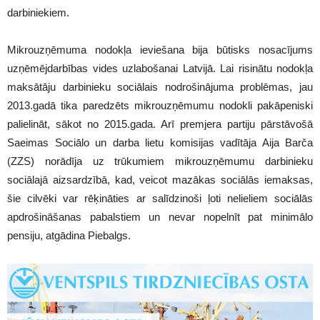
darbiniekiem.
Mikrouzņēmuma nodokļa ieviešana bija būtisks nosacījums
uzņēmējdarbības vides uzlabošanai Latvijā. Lai risinātu nodokļa
maksātāju darbinieku sociālais nodrošinājuma problēmas, jau
2013.gadā tika paredzēts mikrouzņēmumu nodokli pakāpeniski
palielināt, sākot no 2015.gada. Arī premjera partiju pārstāvošā
Saeimas Sociālo un darba lietu komisijas vadītāja Aija Barča
(ZZS) norādīja uz trūkumiem mikrouzņēmumu darbinieku
sociālajā aizsardzībā, kad, veicot mazākas sociālās iemaksas,
šie cilvēki var rēķināties ar salīdzinoši ļoti nelieliem sociālās
apdrošināšanas pabalstiem un nevar nopelnīt pat minimālo
pensiju, atgādina Piebalgs.