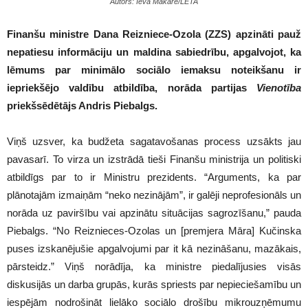
Autors: Ieva Makare/LETA
Finanšu ministre Dana Reizniece-Ozola (ZZS) apzināti pauž
nepatiesu informāciju un maldina sabiedrību, apgalvojot, ka
lēmums par minimālo sociālo iemaksu noteikšanu ir
iepriekšējo valdību atbildība, norāda partijas
Vienotība
priekšsēdētājs Andris Piebalgs.
Viņš uzsver, ka budžeta sagatavošanas process uzsākts jau
pavasarī. To virza un izstrādā tieši Finanšu ministrija un politiski
atbildīgs par to ir Ministru prezidents. “Arguments, ka par
plānotajām izmaiņām “neko nezinājām”, ir galēji neprofesionāls un
norāda uz paviršību vai apzinātu situācijas sagrozīšanu,” pauda
Piebalgs. “No Reiznieces-Ozolas un [premjera Māra] Kučinska
puses izskanējušie apgalvojumi par it kā nezināšanu, mazākais,
pārsteidz.” Viņš norādīja, ka ministre piedalījusies visās
diskusijās un darba grupās, kurās spriests par nepieciešamību un
iespējām nodrošināt lielāko sociālo drošību mikrouzņēmumu