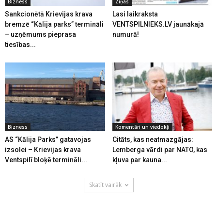
Bizness
Ziņas
Sankcionētā Krievijas krava
Lasi laikraksta
bremzē “Kālija parks” termināli
VENTSPILNIEKS.LV jaunākajā
– uzņēmums pieprasa
numurā!
tiesības...
Bizness
Komentāri un viedokļi
AS “Kālija Parks” gatavojas
Citāts, kas neatmazgājas:
izsolei – Krievijas krava
Lemberga vārdi par NATO, kas
Ventspilī bloķē termināli...
kļuva par kauna...
Skatīt vairāk