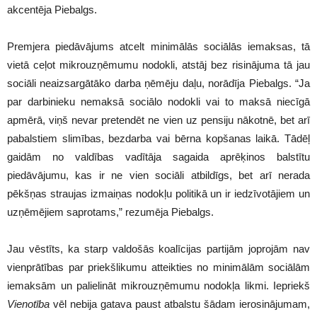
akcentēja Piebalgs.
Premjera piedāvājums atcelt minimālās sociālās iemaksas, tā
vietā ceļot mikrouzņēmumu nodokli, atstāj bez risinājuma tā jau
sociāli neaizsargātāko darba ņēmēju daļu, norādīja Piebalgs. “Ja
par darbinieku nemaksā sociālo nodokli vai to maksā niecīgā
apmērā, viņš nevar pretendēt ne vien uz pensiju nākotnē, bet arī
pabalstiem slimības, bezdarba vai bērna kopšanas laikā. Tādēļ
gaidām no valdības vadītāja sagaida aprēķinos balstītu
piedāvājumu, kas ir ne vien sociāli atbildīgs, bet arī nerada
pēkšņas straujas izmaiņas nodokļu politikā un ir iedzīvotājiem un
uzņēmējiem saprotams,” rezumēja Piebalgs.
Jau vēstīts, ka starp valdošās koalīcijas partijām joprojām nav
vienprātības par priekšlikumu atteikties no minimālām sociālām
iemaksām un palielināt mikrouzņēmumu nodokļa likmi. Iepriekš
Vienotība
vēl nebija gatava paust atbalstu šādam ierosinājumam,