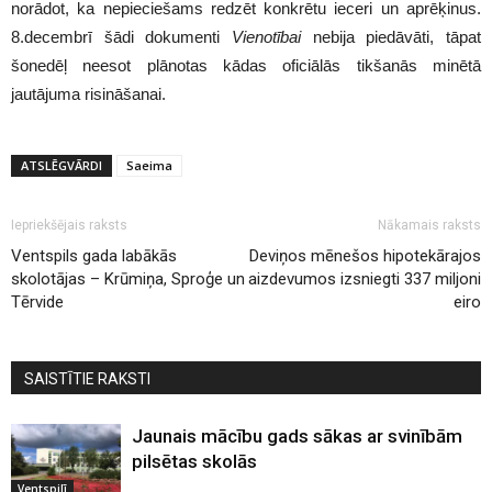
norādot, ka nepieciešams redzēt konkrētu ieceri un aprēķinus.
8.decembrī šādi dokumenti
Vienotībai
nebija piedāvāti, tāpat
šonedēļ neesot plānotas kādas oficiālās tikšanās minētā
jautājuma risināšanai.
ATSLĒGVĀRDI
Saeima
Iepriekšējais raksts
Nākamais raksts
Ventspils gada labākās
Deviņos mēnešos hipotekārajos
skolotājas – Krūmiņa, Sproģe un
aizdevumos izsniegti 337 miljoni
Tērvide
eiro
SAISTĪTIE RAKSTI
Jaunais mācību gads sākas ar svinībām
pilsētas skolās
Ventspilī