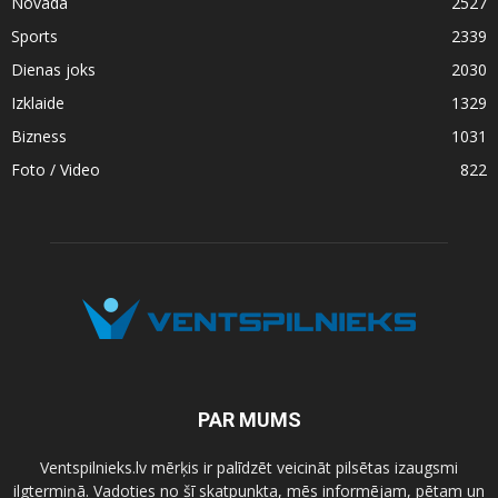
Novadā
2527
Sports
2339
Dienas joks
2030
Izklaide
1329
Bizness
1031
Foto / Video
822
PAR MUMS
Ventspilnieks.lv mērķis ir palīdzēt veicināt pilsētas izaugsmi
ilgtermiņā. Vadoties no šī skatpunkta, mēs informējam, pētam un