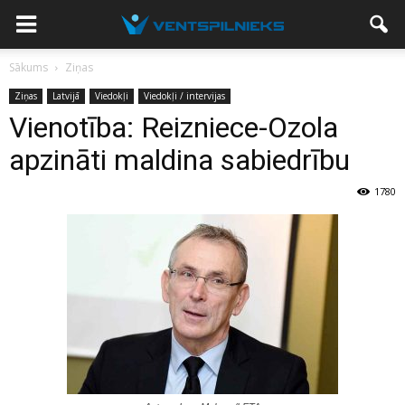
Sākums
Ziņas
Ziņas
Latvijā
Viedokļi
Viedokļi / intervijas
Vienotība: Reizniece-Ozola
apzināti maldina sabiedrību
1780