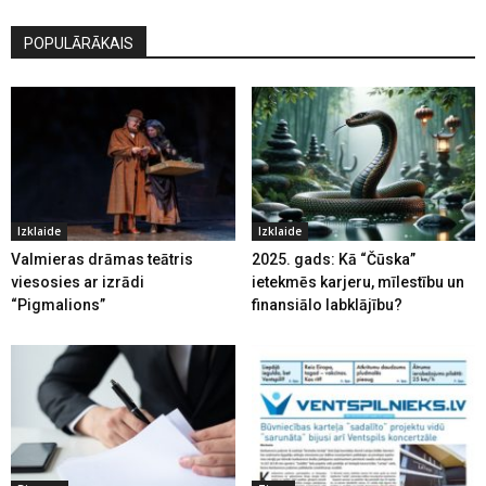
POPULĀRĀKAIS
Izklaide
Izklaide
Valmieras drāmas teātris
2025. gads: Kā “Čūska”
viesosies ar izrādi
ietekmēs karjeru, mīlestību un
“Pigmalions”
finansiālo labklājību?