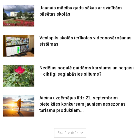
Jaunais mācību gads sākas ar svinībām
pilsētas skolās
Ventspils skolās ierīkotas videonovērošanas
sistēmas
Nedēļas nogalē gaidāms karstums un negaisi
– cik ilgi saglabāsies siltums?
Aicina uzņēmējus līdz 22. septembrim
pieteikties konkursam jauniem nesezonas
tūrisma produktiem...
Skatīt vairāk