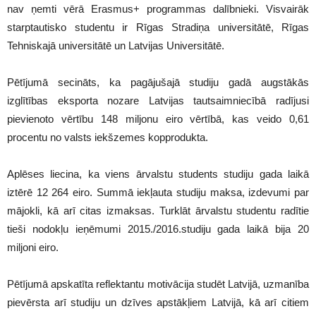
nav ņemti vērā Erasmus+ programmas dalībnieki. Visvairāk
starptautisko studentu ir Rīgas Stradiņa universitātē, Rīgas
Tehniskajā universitātē un Latvijas Universitātē.
Pētījumā secināts, ka pagājušajā studiju gadā augstākās
izglītības eksporta nozare Latvijas tautsaimniecībā radījusi
pievienoto vērtību 148 miljonu eiro vērtībā, kas veido 0,61
procentu no valsts iekšzemes kopprodukta.
Aplēses liecina, ka viens ārvalstu students studiju gada laikā
iztērē 12 264 eiro. Summā iekļauta studiju maksa, izdevumi par
mājokli, kā arī citas izmaksas. Turklāt ārvalstu studentu radītie
tieši nodokļu ieņēmumi 2015./2016.studiju gada laikā bija 20
miljoni eiro.
Pētījumā apskatīta reflektantu motivācija studēt Latvijā, uzmanība
pievērsta arī studiju un dzīves apstākļiem Latvijā, kā arī citiem