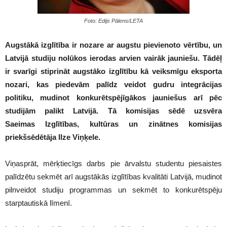
Foto: Edijs Pālens/LETA
Augstākā izglītība ir nozare ar augstu pievienoto vērtību, un
Latvijā studiju nolūkos ierodas arvien vairāk jauniešu. Tādēļ
ir svarīgi stiprināt augstāko izglītību kā veiksmīgu eksporta
nozari, kas piedevām palīdz veidot gudru integrācijas
politiku, mudinot konkurētspējīgākos jauniešus arī pēc
studijām palikt Latvijā. Tā komisijas sēdē uzsvēra
Saeimas Izglītības, kultūras un zinātnes komisijas
priekšsēdētāja Ilze Viņķele.
Viņasprāt, mērķtiecīgs darbs pie ārvalstu studentu piesaistes
palīdzētu sekmēt arī augstākās izglītības kvalitāti Latvijā, mudinot
pilnveidot studiju programmas un sekmēt to konkurētspēju
starptautiskā līmenī.