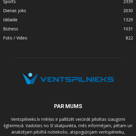
Sports
2339
Dienas joks
2030
Izklaide
1329
Bizness
1031
Foto / Video
822
PAR MUMS
Ventspilnieks.lv mērķis ir palīdzēt veicināt pilsētas izaugsmi
ilgtermiņā. Vadoties no šī skatpunkta, mēs informējam, pētam un
analizējam pilsētā notiekošo, atspoguļojam ventspilnieku,