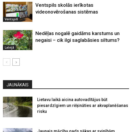
Ventspils skolās ierīkotas
videonovērošanas sistēmas
Ventspilī
Nedēļas nogalē gaidāms karstums un
negaisi – cik ilgi saglabāsies siltums?
Latvijā
JAUNĀKAIS
Lietavu laikā aicina autovadītājus būt
piesardzīgiem un rēķināties ar akvaplanēšanas
risku
Jaunais mācību gads sākas ar svinībām