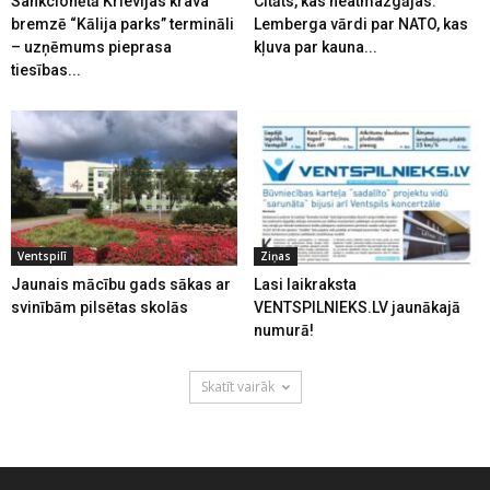
Sankcionētā Krievijas krava
Citāts, kas neatmazgājas:
bremzē “Kālija parks” termināli
Lemberga vārdi par NATO, kas
– uzņēmums pieprasa
kļuva par kauna...
tiesības...
Ventspilī
Ziņas
Jaunais mācību gads sākas ar
Lasi laikraksta
svinībām pilsētas skolās
VENTSPILNIEKS.LV jaunākajā
numurā!
Skatīt vairāk