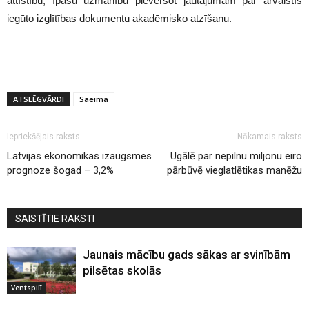
attīstību, īpašu uzmanību pievēršot jautājumam par ārvalstīs
iegūto izglītības dokumentu akadēmisko atzīšanu.
ATSLĒGVĀRDI
Saeima
Iepriekšējais raksts
Nākamais raksts
Latvijas ekonomikas izaugsmes
Ugālē par nepilnu miljonu eiro
prognoze šogad – 3,2%
pārbūvē vieglatlētikas manēžu
SAISTĪTIE RAKSTI
Jaunais mācību gads sākas ar svinībām
pilsētas skolās
Ventspilī