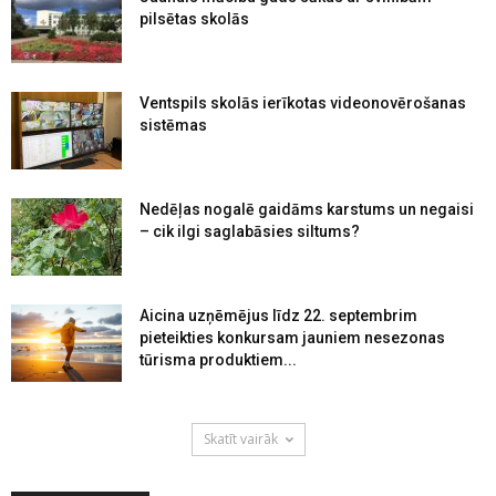
pilsētas skolās
Ventspils skolās ierīkotas videonovērošanas
sistēmas
Nedēļas nogalē gaidāms karstums un negaisi
– cik ilgi saglabāsies siltums?
Aicina uzņēmējus līdz 22. septembrim
pieteikties konkursam jauniem nesezonas
tūrisma produktiem...
Skatīt vairāk