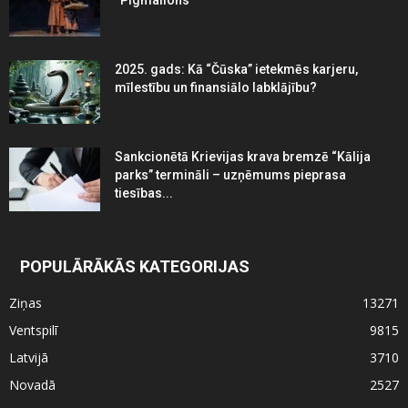
2025. gads: Kā “Čūska” ietekmēs karjeru,
mīlestību un finansiālo labklājību?
Sankcionētā Krievijas krava bremzē “Kālija
parks” termināli – uzņēmums pieprasa
tiesības...
POPULĀRĀKĀS KATEGORIJAS
Ziņas
13271
Ventspilī
9815
Latvijā
3710
Novadā
2527