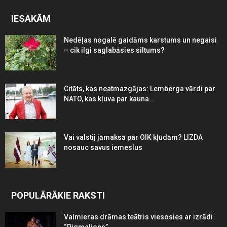
IESAKĀM
Nedēļas nogalē gaidāms karstums un negaisi
– cik ilgi saglabāsies siltums?
Citāts, kas neatmazgājas: Lemberga vārdi par
NATO, kas kļuva par kauna...
Vai valstij jāmaksā par OIK kļūdām? LIZDA
nosauc savus iemeslus
POPULĀRĀKIE RAKSTI
Valmieras drāmas teātris viesosies ar izrādi
“Pigmalions”