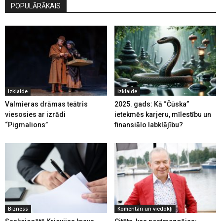
POPULĀRĀKAIS
Izklaide
Izklaide
Valmieras drāmas teātris
2025. gads: Kā “Čūska”
viesosies ar izrādi
ietekmēs karjeru, mīlestību un
“Pigmalions”
finansiālo labklājību?
Bizness
Komentāri un viedokļi