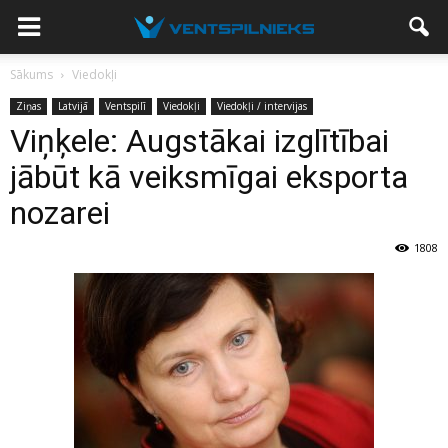
Sākums
Viedokļi
Ziņas
Latvijā
Ventspilī
Viedokļi
Viedokļi / intervijas
Viņķele: Augstākai izglītībai
jābūt kā veiksmīgai eksporta
nozarei
1808