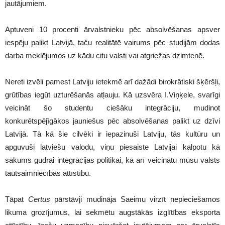
jautājumiem.
Aptuveni 10 procenti ārvalstnieku pēc absolvēšanas apsver
iespēju palikt Latvijā, taču realitātē vairums pēc studijām dodas
darba meklējumos uz kādu citu valsti vai atgriežas dzimtenē.
Nereti izvēli pamest Latviju ietekmē arī dažādi birokrātiski šķēršļi,
grūtības iegūt uzturēšanās atļauju. Kā uzsvēra I.Viņķele, svarīgi
veicināt šo studentu ciešāku integrāciju, mudinot
konkurētspējīgākos jauniešus pēc absolvēšanas palikt uz dzīvi
Latvijā. Tā kā šie cilvēki ir iepazinuši Latviju, tās kultūru un
apguvuši latviešu valodu, viņu piesaiste Latvijai kalpotu kā
sākums gudrai integrācijas politikai, kā arī veicinātu mūsu valsts
tautsaimniecības attīstību.
Tāpat
Certus
pārstāvji mudināja Saeimu virzīt nepieciešamos
likuma grozījumus, lai sekmētu augstākās izglītības eksporta