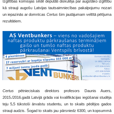
Izglītības komisijas sēdē deputāti diskutēja par augstāko izglītību
kā strauji augošu Latvijas tautsaimniecības pakalpojumu nozari
un iepazinās ar domnīcas
Certus
šim jautājumam veltītā pētījuma
rezultātiem.
Certus
pētnieciskais direktors profesors Daunis Auers,
2015./2016.gadā Latvijā grāda vai kvalifikācijas iegūšanai studēja
teju 5,5 tūkstoši ārvalstu studentu, un to skaits pēdējos gados
strauji audzis. Šogad to skaits jau pārsniedz 6300, un kopsummā