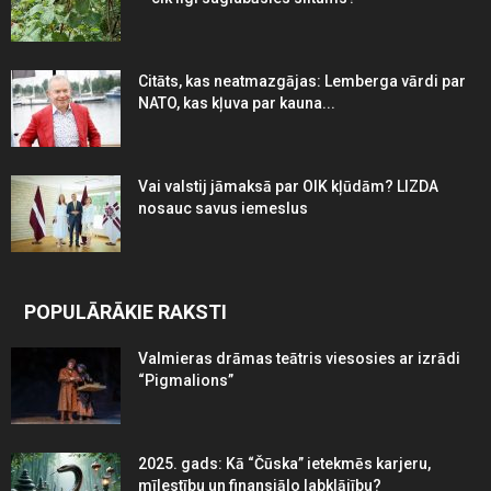
Citāts, kas neatmazgājas: Lemberga vārdi par
NATO, kas kļuva par kauna...
Vai valstij jāmaksā par OIK kļūdām? LIZDA
nosauc savus iemeslus
POPULĀRĀKIE RAKSTI
Valmieras drāmas teātris viesosies ar izrādi
“Pigmalions”
2025. gads: Kā “Čūska” ietekmēs karjeru,
mīlestību un finansiālo labklājību?