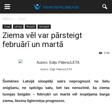
Sākums
Ziņas
Ziņas
Latvijā
Novadā
Ventspilī
Ziema vēl var pārsteigt
februārī un martā
1716
Autors: Edijs Pālens/LETA
Šomēnes Latvijā sinoptiķi vairs neprognozē ne lielu
snigšanu, ne spēcīgu salu, bet tas nenozīmē, ka ziema
tuvojas beigām – februārī un martā vēl iespējama barga
ziema, liecina ilgtermiņa prognozes.