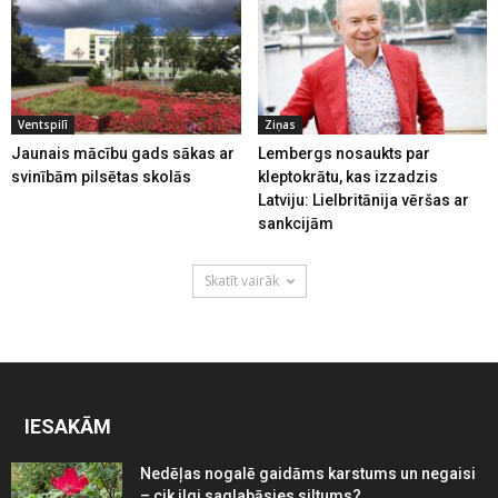
Ventspilī
Ziņas
Jaunais mācību gads sākas ar
Lembergs nosaukts par
svinībām pilsētas skolās
kleptokrātu, kas izzadzis
Latviju: Lielbritānija vēršas ar
sankcijām
Skatīt vairāk
IESAKĀM
Nedēļas nogalē gaidāms karstums un negaisi
– cik ilgi saglabāsies siltums?