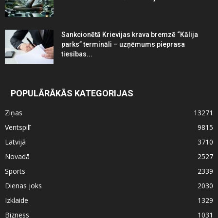
Sankcionētā Krievijas krava bremzē “Kālija
parks” termināli – uzņēmums pieprasa
tiesības...
POPULĀRĀKĀS KATEGORIJAS
Ziņas
13271
Ventspilī
9815
Latvijā
3710
Novadā
2527
Sports
2339
Dienas joks
2030
Izklaide
1329
Bizness
1031