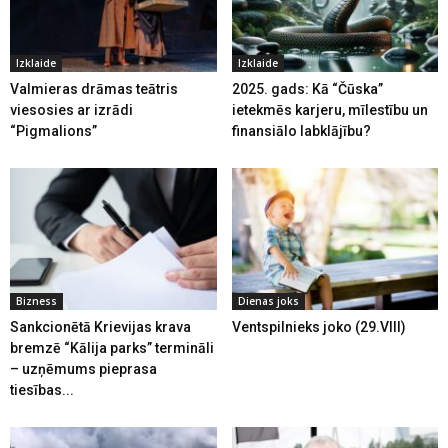
Izklaide
Izklaide
Valmieras drāmas teātris
2025. gads: Kā “Čūska”
viesosies ar izrādi
ietekmēs karjeru, mīlestību un
“Pigmalions”
finansiālo labklājību?
Bizness
Dienas joks
Sankcionētā Krievijas krava
Ventspilnieks joko (29.VIII)
bremzē “Kālija parks” termināli
– uzņēmums pieprasa
tiesības...