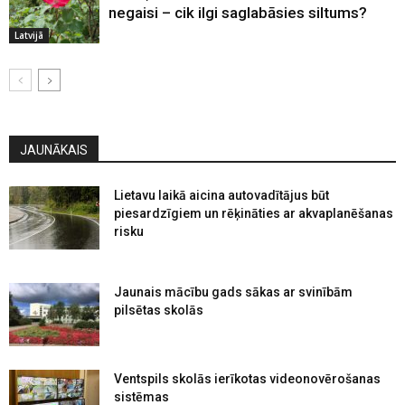
negaisi – cik ilgi saglabāsies siltums?
Latvijā
JAUNĀKAIS
Lietavu laikā aicina autovadītājus būt
piesardzīgiem un rēķināties ar akvaplanēšanas
risku
Jaunais mācību gads sākas ar svinībām
pilsētas skolās
Ventspils skolās ierīkotas videonovērošanas
sistēmas