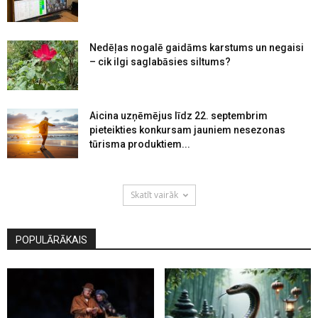
Nedēļas nogalē gaidāms karstums un negaisi
– cik ilgi saglabāsies siltums?
Aicina uzņēmējus līdz 22. septembrim
pieteikties konkursam jauniem nesezonas
tūrisma produktiem...
Skatīt vairāk
POPULĀRĀKAIS