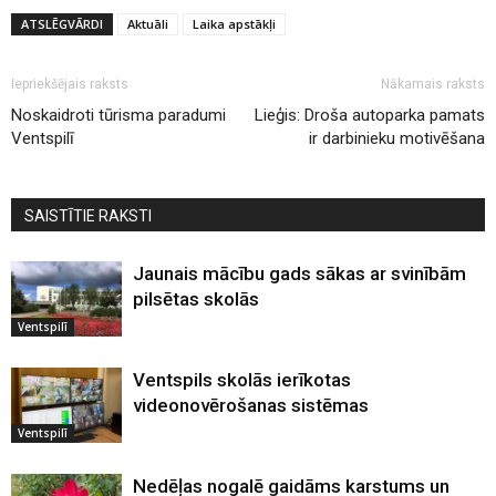
ATSLĒGVĀRDI
Aktuāli
Laika apstākļi
Iepriekšējais raksts
Nākamais raksts
Noskaidroti tūrisma paradumi
Lieģis: Droša autoparka pamats
Ventspilī
ir darbinieku motivēšana
SAISTĪTIE RAKSTI
Jaunais mācību gads sākas ar svinībām
pilsētas skolās
Ventspilī
Ventspils skolās ierīkotas
videonovērošanas sistēmas
Ventspilī
Nedēļas nogalē gaidāms karstums un