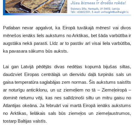
Patlaban nevar apgalvot, ka Eiropā tuvākajā mēnesī vai divos
mēnešos ienāks liels aukstums no Arktikas, bet šāda varbūtība ir
augstāka nekā parasti. Līdz ar to pastāv arī visai liela varbūtība,
ka pavasara sākums būs auksts.
Lai gan Latvijā pēdējās divas nedēļas kopumā bijušas siltas,
daudzviet Eiropas centrālajā un dienvidu daļā turpinās sals un
gaisa temperatūra saglabājas zem normas. Šis aukstums saistīts
ar noturīgu anticiklonu, un uz ziemeļiem no tā – Ziemeļeiropā –
dominē rietumu vēji, kas nes salīdzinoši siltu un mitru gaisu no
Atlantijas okeāna. Ja februārī vai martā Eiropā ienāks aukstums
no Arktikas, lielākais sals būs ziemeļos un ziemeļaustrumos,
tostarp Baltijas valstīs.