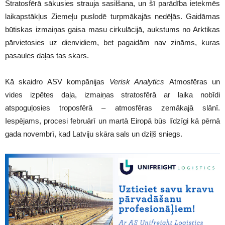
Stratosfērā sākusies strauja sasilšana, un šī parādība ietekmēs
laikapstākļus Ziemeļu puslodē turpmākajās nedēļās. Gaidāmas
būtiskas izmaiņas gaisa masu cirkulācijā, aukstums no Arktikas
pārvietosies uz dienvidiem, bet pagaidām nav zināms, kuras
pasaules daļas tas skars.
Kā skaidro ASV kompānijas
Verisk Analytics
Atmosfēras un
vides izpētes daļa, izmaiņas stratosfērā ar laika nobīdi
atspoguļosies troposfērā – atmosfēras zemākajā slānī.
Iespējams, procesi februārī un martā Eiropā būs līdzīgi kā pērnā
gada novembrī, kad Latviju skāra sals un dziļš sniegs.