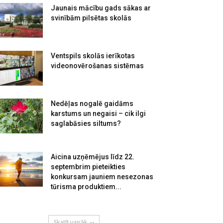
Jaunais mācību gads sākas ar
svinībām pilsētas skolās
Ventspils skolās ierīkotas
videonovērošanas sistēmas
Nedēļas nogalē gaidāms
karstums un negaisi – cik ilgi
saglabāsies siltums?
Aicina uzņēmējus līdz 22.
septembrim pieteikties
konkursam jauniem nesezonas
tūrisma produktiem...
Skatīt vairāk