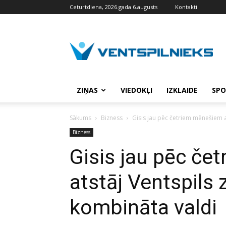
Ceturtdiena, 2026.gada 6.augusts
Kontakti
VENTSPILNIEKS.LV
ZIŅAS
VIEDOKĻI
IZKLAIDE
SPO
Sākums
Bizness
Gisis jau pēc četriem mēnešiem a
Bizness
Gisis jau pēc č
atstāj Ventspils 
kombināta valdi