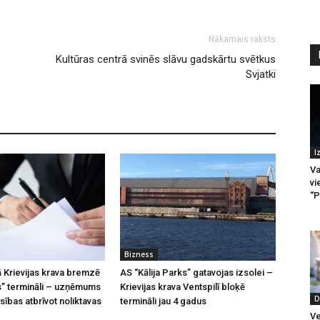
Nākamais raksts
Kultūras centrā svinēs slāvu gadskārtu svētkus
Svjatki
I
Va
vi
“P
Bizness
 Krievijas krava bremzē
AS “Kālija Parks” gatavojas izsolei –
ks” termināli – uzņēmums
Krievijas krava Ventspilī bloķē
D
sības atbrīvot noliktavas
termināli jau 4 gadus
Ve