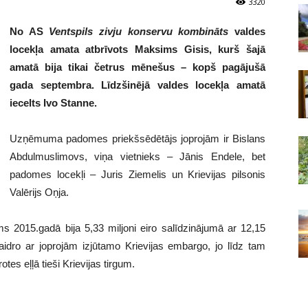
3320
No AS
Ventspils zivju konservu kombināts
valdes
locekļa amata atbrīvots Maksims Gisis, kurš šajā
amatā bija tikai četrus mēnešus – kopš pagājušā
gada septembra. Līdzšinējā valdes locekļa amatā
iecelts Ivo Stanne.
Uzņēmuma padomes priekšsēdētājs joprojām ir Bislans
Abdulmuslimovs, viņa vietnieks – Jānis Endele, bet
padomes locekļi – Juris Ziemelis un Krievijas pilsonis
Valērijs Oņja.
s 2015.gadā bija 5,33 miljoni eiro salīdzinājumā ar 12,15
dro ar joprojām izjūtamo Krievijas embargo, jo līdz tam
es eļļā tieši Krievijas tirgum.