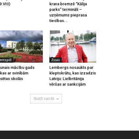
9.VIII)
krava bremzē “Kālija
parks” termināli –
uzņēmums pieprasa
tiesības...
entspilī
Ziņas
unais mācību gads
Lembergs nosaukts par
kas ar svinībām
kleptokrātu, kas izzadzis
lsētas skolās
Latviju: Lielbritānija
vēršas ar sankcijām
Skatīt vairāk