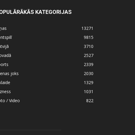
OPULĀRĀKĀS KATEGORIJAS
iņas
13271
ntspilī
9815
tvijā
3710
ovadā
2527
orts
2339
enas joks
2030
klaide
1329
izness
1031
to / Video
822