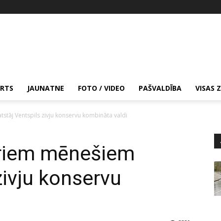
RTS
JAUNATNE
FOTO / VIDEO
PAŠVALDĪBA
VISAS 
tstāj Ventspils zivju konservu kombināta valdi
etriem mēnešiem
zivju konservu