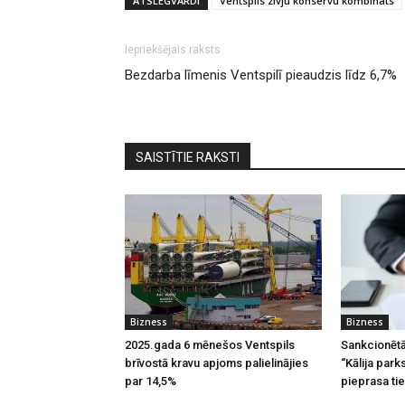
ATSLĒGVĀRDI
Ventspils zivju konservu kombināts
Iepriekšējais raksts
Bezdarba līmenis Ventspilī pieaudzis līdz 6,7%
SAISTĪTIE RAKSTI
Bizness
Bizness
2025.gada 6 mēnešos Ventspils
Sankcionētā
brīvostā kravu apjoms palielinājies
“Kālija par
par 14,5%
pieprasa tie