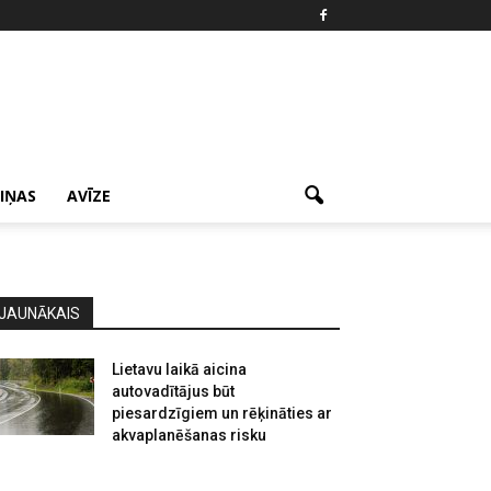
ZIŅAS
AVĪZE
JAUNĀKAIS
Lietavu laikā aicina
autovadītājus būt
piesardzīgiem un rēķināties ar
akvaplanēšanas risku