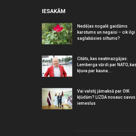
IESAKĀM
Nedēļas nogalē gaidāms
karstums un negaisi – cik ilgi
saglabāsies siltums?
Citāts, kas neatmazgājas:
Lemberga vārdi par NATO, ka
kļuva par kauna...
Vai valstij jāmaksā par OIK
kļūdām? LIZDA nosauc savus
iemeslus