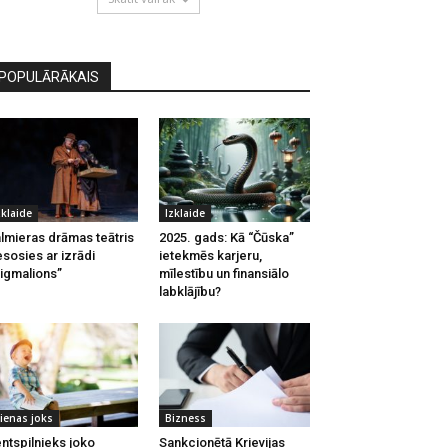
POPULĀRĀKAIS
zklaide
Izklaide
lmieras drāmas teātris
2025. gads: Kā “Čūska”
esosies ar izrādi
ietekmēs karjeru,
igmalions”
mīlestību un finansiālo
labklājību?
ienas joks
Bizness
ntspilnieks joko
Sankcionētā Krievijas