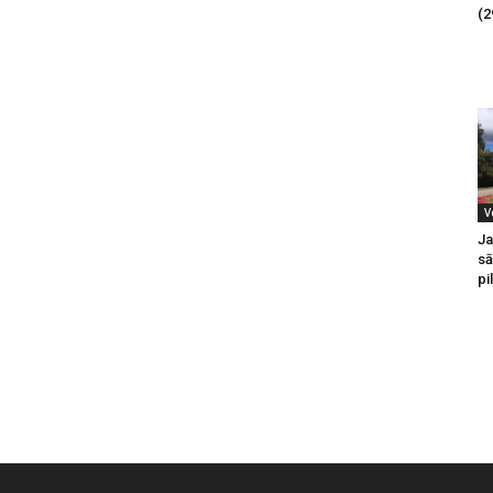
(2
V
Ja
sā
pi