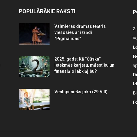
POPULĀRĀKIE RAKSTI
P
Valmieras drāmas teātris
Z
viesosies ar izrādi
Ve
“Pigmalions”
La
N
2025. gads: Kā “Čūska”
Sp
s
ietekmēs karjeru, mīlestību un
finansiālo labklājību?
Di
Iz
Ventspilnieks joko (29.VIII)
B
Fo