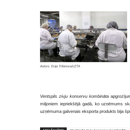
Autors: Evija Trifanova/LETA
Ventspils zivju konservu kombināta
apgrozījum
miljoniem iepriekšējā gadā, ko uzņēmums skai
uzņēmuma galvenais eksporta produkts bija šprot