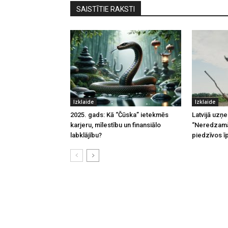
SAISTĪTIE RAKSTI
Izklaide
Izklaide
2025. gads: Kā “Čūska” ietekmēs
Latvijā uzņ
karjeru, mīlestību un finansiālo
“Neredzamā
labklājību?
piedzīvos ī