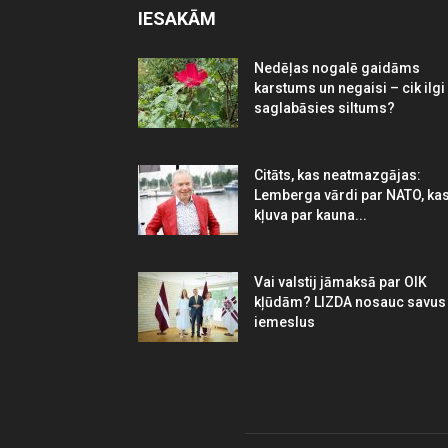
IESAKĀM
Nedēļas nogalē gaidāms
karstums un negaisi – cik ilgi
saglabāsies siltums?
Citāts, kas neatmazgājas:
Lemberga vārdi par NATO, ka
kļuva par kauna...
Vai valstij jāmaksā par OIK
kļūdām? LIZDA nosauc savus
iemeslus