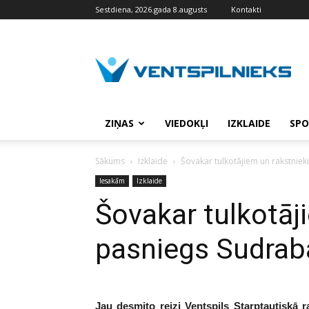
Sestdiena, 2026.gada 8.augusts
Kontakti
VENTSPILNIEKS.LV
ZIŅAS
VIEDOKĻI
IZKLAIDE
SPO
Sākums
Izklaide
Šovakar tulkotājiem un rakstniek
Iesakām
Izklaide
Šovakar tulkotāj
pasniegs Sudraba
Jau desmito reizi Ventspils Starptautiskā r