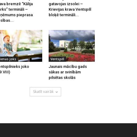
ava bremzē “Kālija
gatavojas izsolei –
rks” termināli –
Krievijas krava Ventspilī
zņēmums pieprasa
bloķē termināli...
esības...
ienas joks
Ventspilī
ntspilnieks joko
Jaunais mācību gads
9.VIII)
sākas ar svinībām
pilsētas skolās
Skatīt vairāk