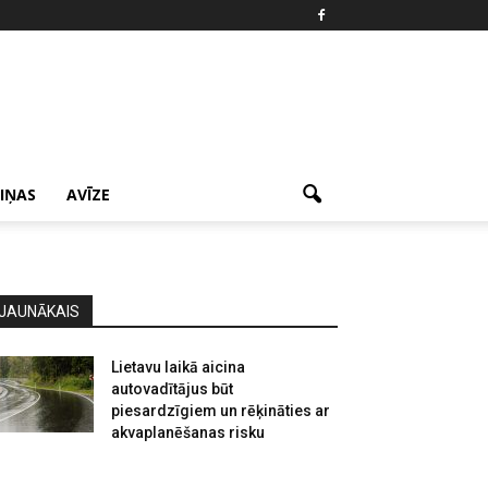
ZIŅAS
AVĪZE
JAUNĀKAIS
Lietavu laikā aicina
autovadītājus būt
piesardzīgiem un rēķināties ar
akvaplanēšanas risku