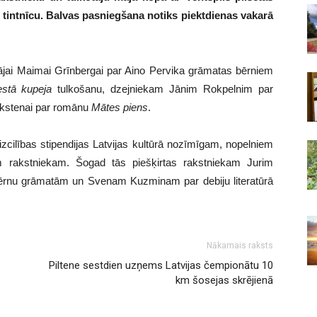
tintnīcu. Balvas pasniegšana notiks piektdienas vakarā
otājai Maimai Grīnbergai par Aino Pervika grāmatas bērniem
stā
kupeja
tulkošanu, dzejniekam Jānim Rokpelnim par
Ikstenai par romānu
Mātes piens
.
zcilības stipendijas Latvijas kultūrā nozīmīgam, nopelniem
 rakstniekam. Šogad tās piešķirtas rakstniekam Jurim
ērnu grāmatām un Svenam Kuzminam par debiju literatūrā
Nākamais raksts
Piltene sestdien uzņems Latvijas čempionātu 10
km šosejas skrējienā