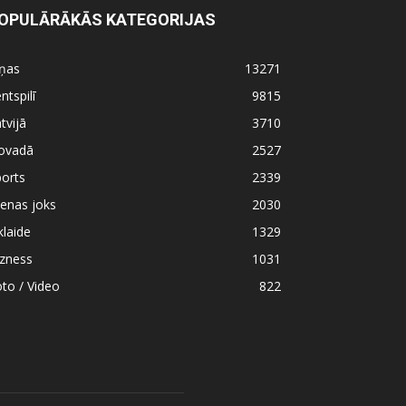
OPULĀRĀKĀS KATEGORIJAS
iņas
13271
ntspilī
9815
tvijā
3710
ovadā
2527
orts
2339
enas joks
2030
klaide
1329
izness
1031
to / Video
822