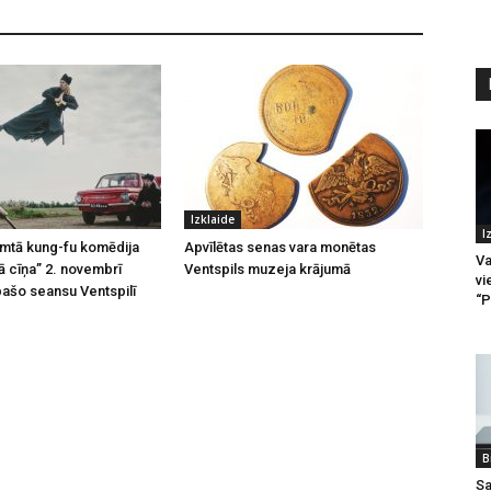
Izklaide
I
emtā kung-fu komēdija
Apvīlētas senas vara monētas
Va
 cīņa” 2. novembrī
Ventspils muzeja krājumā
vi
pašo seansu Ventspilī
“P
B
Sa