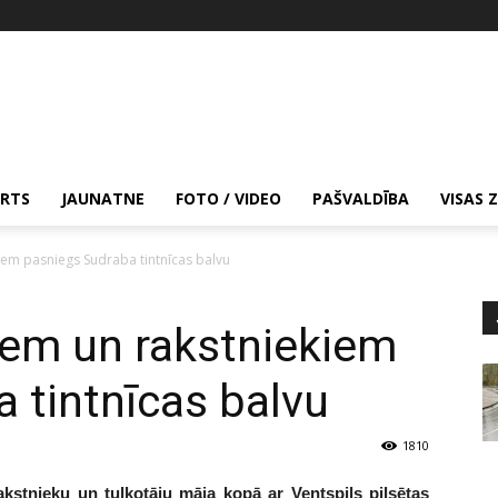
RTS
JAUNATNE
FOTO / VIDEO
PAŠVALDĪBA
VISAS 
iem pasniegs Sudraba tintnīcas balvu
iem un rakstniekiem
 tintnīcas balvu
1810
akstnieku un tulkotāju māja kopā ar Ventspils pilsētas