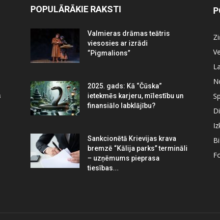
POPULĀRĀKIE RAKSTI
P
Valmieras drāmas teātris
Z
viesosies ar izrādi
Ve
“Pigmalions”
La
N
2025. gads: Kā “Čūska”
Sp
s
ietekmēs karjeru, mīlestību un
finansiālo labklājību?
Di
Iz
Sankcionētā Krievijas krava
B
bremzē “Kālija parks” termināli
Fo
– uzņēmums pieprasa
tiesības...