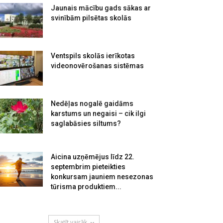
Jaunais mācību gads sākas ar
svinībām pilsētas skolās
Ventspils skolās ierīkotas
videonovērošanas sistēmas
Nedēļas nogalē gaidāms
karstums un negaisi – cik ilgi
saglabāsies siltums?
Aicina uzņēmējus līdz 22.
septembrim pieteikties
konkursam jauniem nesezonas
tūrisma produktiem...
Skatīt vairāk