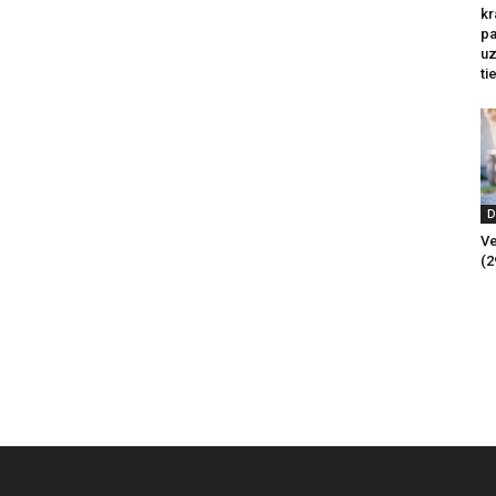
kr
pa
u
ti
D
Ve
(2