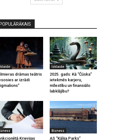
POPULĀRĀKAIS
zklaide
Izklaide
lmieras drāmas teātris
2025. gads: Kā “Čūska”
esosies ar izrādi
ietekmēs karjeru,
igmalions”
mīlestību un finansiālo
labklājību?
izness
Bizness
nkcionētā Krievijas
AS “Kālija Parks”