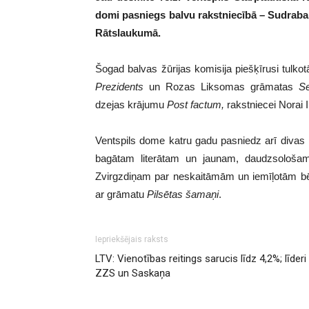
domi pasniegs balvu rakstniecībā – Sudraba 
Rātslaukumā.
Šogad balvas žūrijas komisija piešķīrusi tulk
Prezidents
un Rozas Liksomas grāmatas
Se
dzejas krājumu
Post
factum,
rakstniecei Norai 
Ventspils dome katru gadu pasniedz arī divas i
bagātam literātam un jaunam, daudzsološam
Zvirgzdiņam par neskaitāmām un iemīļotām b
ar grāmatu
Pilsētas
šamaņi
.
Iepriekšējais raksts
LTV: Vienotības reitings sarucis līdz 4,2%; līderi
ZZS un Saskaņa