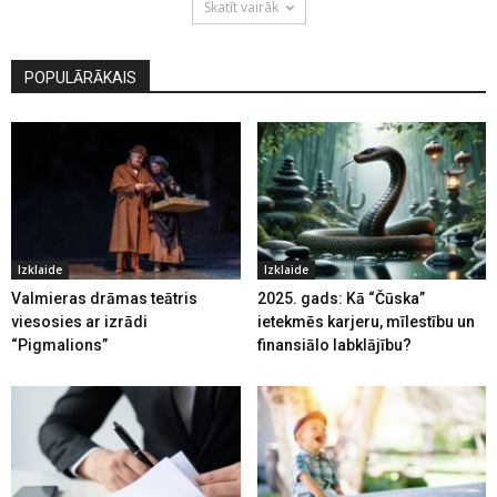
Skatīt vairāk
POPULĀRĀKAIS
Izklaide
Izklaide
Valmieras drāmas teātris
2025. gads: Kā “Čūska”
viesosies ar izrādi
ietekmēs karjeru, mīlestību un
“Pigmalions”
finansiālo labklājību?