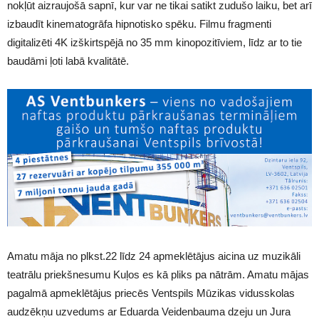
nokļūt aizraujošā sapnī, kur var ne tikai satikt zudušo laiku, bet arī
izbaudīt kinematogrāfa hipnotisko spēku. Filmu fragmenti
digitalizēti 4K izškirtspējā no 35 mm kinopozitīviem, līdz ar to tie
baudāmi ļoti labā kvalitātē.
Amatu māja no plkst.22 līdz 24 apmeklētājus aicina uz muzikāli
teatrālu priekšnesumu Kuļos es kā pliks pa nātrām. Amatu mājas
pagalmā apmeklētājus priecēs Ventspils Mūzikas vidusskolas
audzēkņu uzvedums ar Eduarda Veidenbauma dzeju un Jura