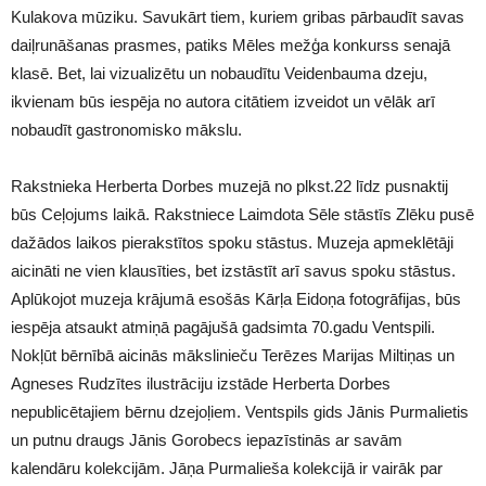
Kulakova mūziku. Savukārt tiem, kuriem gribas pārbaudīt savas
daiļrunāšanas prasmes, patiks Mēles mežģa konkurss senajā
klasē. Bet, lai vizualizētu un nobaudītu Veidenbauma dzeju,
ikvienam būs iespēja no autora citātiem izveidot un vēlāk arī
nobaudīt gastronomisko mākslu.
Rakstnieka Herberta Dorbes muzejā no plkst.22 līdz pusnaktij
būs Ceļojums laikā. Rakstniece Laimdota Sēle stāstīs Zlēku pusē
dažādos laikos pierakstītos spoku stāstus. Muzeja apmeklētāji
aicināti ne vien klausīties, bet izstāstīt arī savus spoku stāstus.
Aplūkojot muzeja krājumā esošās Kārļa Eidoņa fotogrāfijas, būs
iespēja atsaukt atmiņā pagājušā gadsimta 70.gadu Ventspili.
Nokļūt bērnībā aicinās mākslinieču Terēzes Marijas Miltiņas un
Agneses Rudzītes ilustrāciju izstāde Herberta Dorbes
nepublicētajiem bērnu dzejoļiem. Ventspils gids Jānis Purmalietis
un putnu draugs Jānis Gorobecs iepazīstinās ar savām
kalendāru kolekcijām. Jāņa Purmalieša kolekcijā ir vairāk par