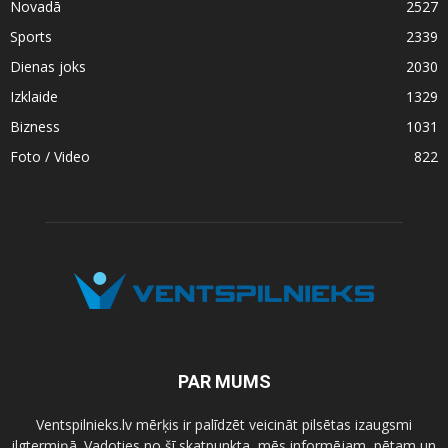
Novadā
2527
Sports
2339
Dienas joks
2030
Izklaide
1329
Bizness
1031
Foto / Video
822
PAR MUMS
Ventspilnieks.lv mērķis ir palīdzēt veicināt pilsētas izaugsmi
ilgtermiņā. Vadoties no šī skatpunkta, mēs informējam, pētam un