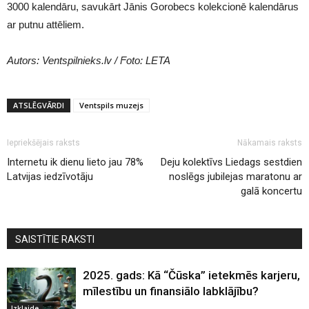
3000 kalendāru, savukārt Jānis Gorobecs kolekcionē kalendārus
ar putnu attēliem.
Autors: Ventspilnieks.lv / Foto: LETA
ATSLĒGVĀRDI
Ventspils muzejs
Iepriekšējais raksts
Nākamais raksts
Internetu ik dienu lieto jau 78%
Deju kolektīvs Liedags sestdien
Latvijas iedzīvotāju
noslēgs jubilejas maratonu ar
galā koncertu
SAISTĪTIE RAKSTI
2025. gads: Kā “Čūska” ietekmēs karjeru,
mīlestību un finansiālo labklājību?
Izklaide