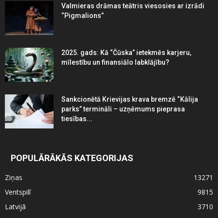
Valmieras drāmas teātris viesosies ar izrādi
“Pigmalions”
2025. gads: Kā “Čūska” ietekmēs karjeru,
mīlestību un finansiālo labklājību?
Sankcionētā Krievijas krava bremzē “Kālija
parks” termināli – uzņēmums pieprasa
tiesības...
POPULĀRĀKĀS KATEGORIJAS
Ziņas
13271
Ventspilī
9815
Latvijā
3710