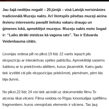
2301
Jau šajā nedēļas nogalē – 20.jūnijā – visā Latvijā norisināsies
tradicionālā Muzeju nakts. Arī Ventspils pilsētas muzeji aicina
ikvienu interesentu pavadīt lielisku vakaru draugu un
ģimenes lokā, apmeklējot muzejus. Muzeju nakts moto šogad
ir: “Laiks ātrāki steidzas kā vagona rats”. Tas ir Eduarda
Veidenbauma citāts.
Livonijas ordeņa pilī no plkst.19 līdz 22 varēs iepazīt pils
ekspozīciju ar interaktīvas spēles palīdzību. Apmeklētāji saņems
šablonu ar to priekšmetu attēliem, kurus jāsameklē. Katru gadu
tiek izvēlēti citi pils ekspozīcijas priekšmeti, piemēram, pērn tās
bija durvis.
No plkst.22 līdz 24 visi tiek aicināti uz dokumentālo filmu To
atceras tikai vilcieni. Filma veidota no Rīgas kinostudijas spēlfilmu
fragmentiem, kuros vienojošais elements ir vilciens. Tas ļauj