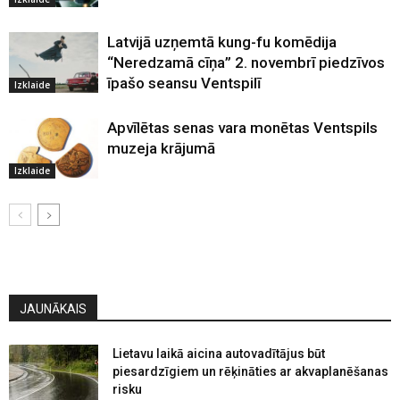
Latvijā uzņemtā kung-fu komēdija
“Neredzamā cīņa” 2. novembrī piedzīvos
īpašo seansu Ventspilī
Izklaide
Apvīlētas senas vara monētas Ventspils
muzeja krājumā
Izklaide
JAUNĀKAIS
Lietavu laikā aicina autovadītājus būt
piesardzīgiem un rēķināties ar akvaplanēšanas
risku