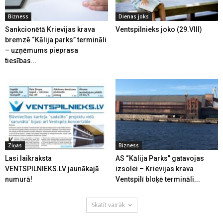
Bizness
Dienas joks
Sankcionētā Krievijas krava
Ventspilnieks joko (29.VIII)
bremzē “Kālija parks” termināli
– uzņēmums pieprasa
tiesības...
Ziņas
Bizness
Lasi laikraksta
AS “Kālija Parks” gatavojas
VENTSPILNIEKS.LV jaunākajā
izsolei – Krievijas krava
numurā!
Ventspilī bloķē termināli...
Skatīt vairāk