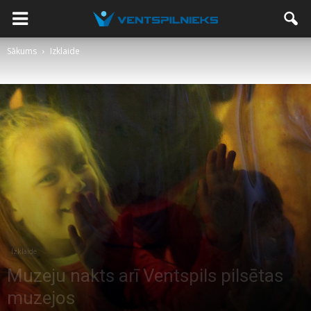
Sākums
Izklaide
Izklaide
Muzeju nakts arī Ventspils pilsētas
muzejos