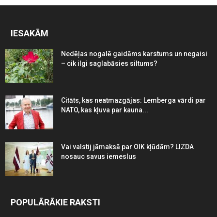
IESAKĀM
Nedēļas nogalē gaidāms karstums un negaisi
– cik ilgi saglabāsies siltums?
Citāts, kas neatmazgājas: Lemberga vārdi par
NATO, kas kļuva par kauna...
Vai valstij jāmaksā par OIK kļūdām? LIZDA
nosauc savus iemeslus
POPULĀRĀKIE RAKSTI