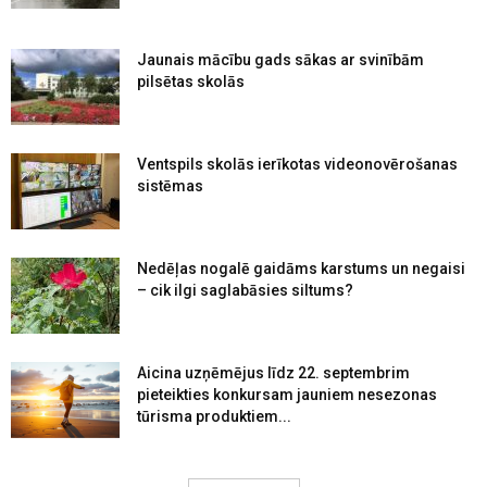
Jaunais mācību gads sākas ar svinībām
pilsētas skolās
Ventspils skolās ierīkotas videonovērošanas
sistēmas
Nedēļas nogalē gaidāms karstums un negaisi
– cik ilgi saglabāsies siltums?
Aicina uzņēmējus līdz 22. septembrim
pieteikties konkursam jauniem nesezonas
tūrisma produktiem...