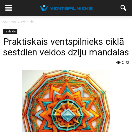
Sākums
Izklaide
Izklaide
Praktiskais ventspilnieks ciklā
sestdien veidos dziju mandalas
2473