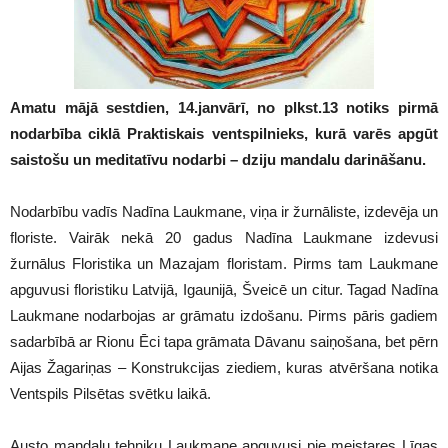
Amatu mājā sestdien, 14.janvārī, no plkst.13 notiks pirmā
nodarbība ciklā Praktiskais ventspilnieks, kurā varēs apgūt
saistošu un meditatīvu nodarbi – dziju mandalu darināšanu.
Nodarbību vadīs Nadīna Laukmane, viņa ir žurnāliste, izdevēja un
floriste. Vairāk nekā 20 gadus Nadīna Laukmane izdevusi
žurnālus Floristika un Mazajam floristam. Pirms tam Laukmane
apguvusi floristiku Latvijā, Igaunijā, Šveicē un citur. Tagad Nadīna
Laukmane nodarbojas ar grāmatu izdošanu. Pirms pāris gadiem
sadarbībā ar Rionu Ēci tapa grāmata Dāvanu saiņošana, bet pērn
Aijas Žagariņas – Konstrukcijas ziediem, kuras atvēršana notika
Ventspils Pilsētas svētku laikā.
Austo mandalu tehniku Laukmane apguvusi pie meistares Līgas