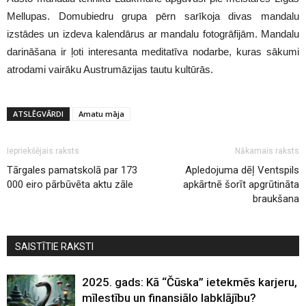
Mellupas. Domubiedru grupa pērn sarīkoja divas mandalu
izstādes un izdeva kalendārus ar mandalu fotogrāfijām. Mandalu
darināšana ir ļoti interesanta meditatīva nodarbe, kuras sākumi
atrodami vairāku Austrumāzijas tautu kultūrās.
ATSLĒGVĀRDI
Amatu māja
Iepriekšējais raksts
Nākamais raksts
Tārgales pamatskolā par 173
Apledojuma dēļ Ventspils
000 eiro pārbūvēta aktu zāle
apkārtnē šorīt apgrūtināta
braukšana
SAISTĪTIE RAKSTI
2025. gads: Kā “Čūska” ietekmēs karjeru,
mīlestību un finansiālo labklājību?