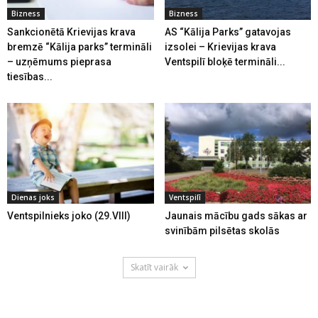
Bizness
Bizness
Sankcionētā Krievijas krava
AS “Kālija Parks” gatavojas
bremzē “Kālija parks” termināli
izsolei – Krievijas krava
– uzņēmums pieprasa
Ventspilī bloķē termināli...
tiesības...
Dienas joks
Ventspilī
Ventspilnieks joko (29.VIII)
Jaunais mācību gads sākas ar
svinībām pilsētas skolās
Skatīt vairāk