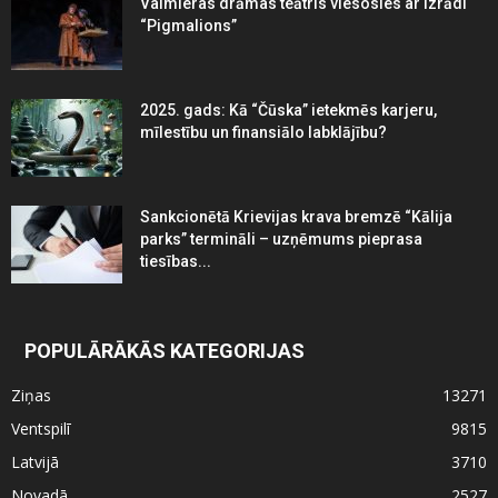
Valmieras drāmas teātris viesosies ar izrādi
“Pigmalions”
2025. gads: Kā “Čūska” ietekmēs karjeru,
mīlestību un finansiālo labklājību?
Sankcionētā Krievijas krava bremzē “Kālija
parks” termināli – uzņēmums pieprasa
tiesības...
POPULĀRĀKĀS KATEGORIJAS
Ziņas
13271
Ventspilī
9815
Latvijā
3710
Novadā
2527