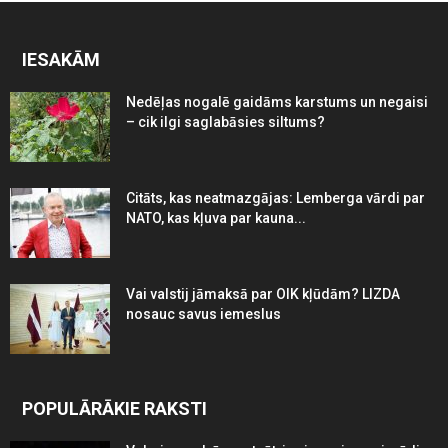
IESAKĀM
Nedēļas nogalē gaidāms karstums un negaisi
– cik ilgi saglabāsies siltums?
Citāts, kas neatmazgājas: Lemberga vārdi par
NATO, kas kļuva par kauna...
Vai valstij jāmaksā par OIK kļūdām? LIZDA
nosauc savus iemeslus
POPULĀRĀKIE RAKSTI