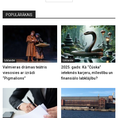
POPULĀRĀKAIS
Izklaide
Izklaide
Valmieras drāmas teātris
2025. gads: Kā “Čūska”
viesosies ar izrādi
ietekmēs karjeru, mīlestību un
“Pigmalions”
finansiālo labklājību?