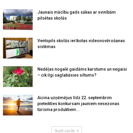
Jaunais mācību gads sākas ar svinībām
pilsētas skolās
Ventspils skolās ierīkotas videonovērošanas
sistēmas
Nedēļas nogalē gaidāms karstums un negaisi
– cik ilgi saglabāsies siltums?
Aicina uzņēmējus līdz 22. septembrim
pieteikties konkursam jauniem nesezonas
tūrisma produktiem...
Skatīt vairāk