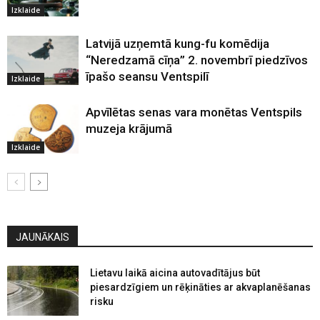
Izklaide
Latvijā uzņemtā kung-fu komēdija
“Neredzamā cīņa” 2. novembrī piedzīvos
īpašo seansu Ventspilī
Izklaide
Apvīlētas senas vara monētas Ventspils
muzeja krājumā
Izklaide
JAUNĀKAIS
Lietavu laikā aicina autovadītājus būt
piesardzīgiem un rēķināties ar akvaplanēšanas
risku