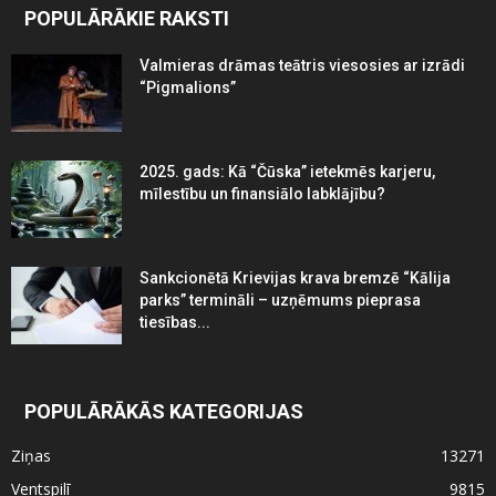
POPULĀRĀKIE RAKSTI
Valmieras drāmas teātris viesosies ar izrādi
“Pigmalions”
2025. gads: Kā “Čūska” ietekmēs karjeru,
mīlestību un finansiālo labklājību?
Sankcionētā Krievijas krava bremzē “Kālija
parks” termināli – uzņēmums pieprasa
tiesības...
POPULĀRĀKĀS KATEGORIJAS
Ziņas
13271
Ventspilī
9815