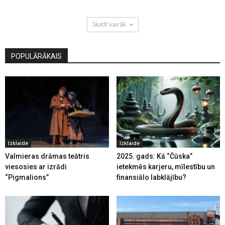
Skatīt vairāk
POPULĀRĀKAIS
Izklaide
Izklaide
Valmieras drāmas teātris
2025. gads: Kā “Čūska”
viesosies ar izrādi
ietekmēs karjeru, mīlestību un
“Pigmalions”
finansiālo labklājību?