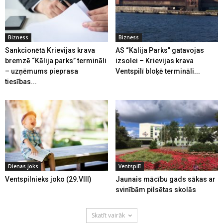
Bizness
Bizness
Sankcionētā Krievijas krava
AS “Kālija Parks” gatavojas
bremzē “Kālija parks” termināli
izsolei – Krievijas krava
– uzņēmums pieprasa
Ventspilī bloķē termināli...
tiesības...
Dienas joks
Ventspilī
Ventspilnieks joko (29.VIII)
Jaunais mācību gads sākas ar
svinībām pilsētas skolās
Skatīt vairāk