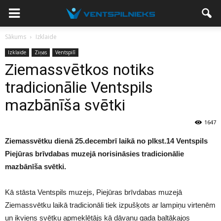
Sākums
Izklaide
Izklaide
Ziņas
Ventspilī
Ziemassvētkos notiks
tradicionālie Ventspils
mazbānīša svētki
1647
Ziemassvētku dienā 25.decembrī laikā no plkst.14 Ventspils
Piejūras brīvdabas muzejā norisināsies tradicionālie
mazbānīša svētki.
Kā stāsta Ventspils muzejs, Piejūras brīvdabas muzejā
Ziemassvētku laikā tradicionāli tiek izpušķots ar lampiņu virtenēm
un ikviens svētku apmeklētājs kā dāvanu gada baltākajos