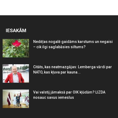
IESAKĀM
Nedēļas nogalē gaidāms karstums un negaisi
– cik ilgi saglabāsies siltums?
Citāts, kas neatmazgājas: Lemberga vārdi par
NATO, kas kļuva par kauna...
Vai valstij jāmaksā par OIK kļūdām? LIZDA
nosauc savus iemeslus