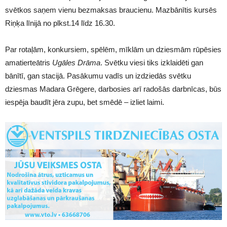
svētkos saņem vienu bezmaksas braucienu. Mazbānītis kursēs
Riņķa līnijā no plkst.14 līdz 16.30.
Par rotaļām, konkursiem, spēlēm, mīklām un dziesmām rūpēsies
amatierteātris
Ugāles Drāma
. Svētku viesi tiks izklaidēti gan
bānītī, gan stacijā. Pasākumu vadīs un izdziedās svētku
dziesmas Madara Grēgere, darbosies arī radošās darbnīcas, būs
iespēja baudīt jēra zupu, bet smēdē – izliet laimi.