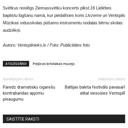
Svētkus noslēgs Ziemassvētku koncerts plkst.16 Lielirbes
baptistu lūgšanu namā, kur piedalīsies koris
Līvzeme
un Ventspils
Mūzikas vidusskolas pūšamo instrumentu nodaļas bērnu skolas
audzēkņi.
Autors: Ventspilnieks.lv / Foto: Publicitātes foto
ATSLĒGVĀRDI
Piejūras brīvdabas muzejs
Iepriekšējais raksts
Nākamais raksts
Paredz dramatisku cigarešu
Baltijas baleta festivāls pavasarī
kontrabandas apjomu
atkal viesosies Ventspilī
pieaugumu
SAISTĪTIE RAKSTI