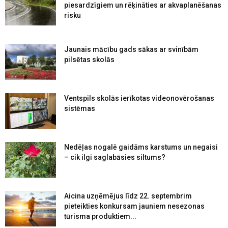
piesardzīgiem un rēķināties ar akvaplanēšanas
risku
Jaunais mācību gads sākas ar svinībām
pilsētas skolās
Ventspils skolās ierīkotas videonovērošanas
sistēmas
Nedēļas nogalē gaidāms karstums un negaisi
– cik ilgi saglabāsies siltums?
Aicina uzņēmējus līdz 22. septembrim
pieteikties konkursam jauniem nesezonas
tūrisma produktiem...