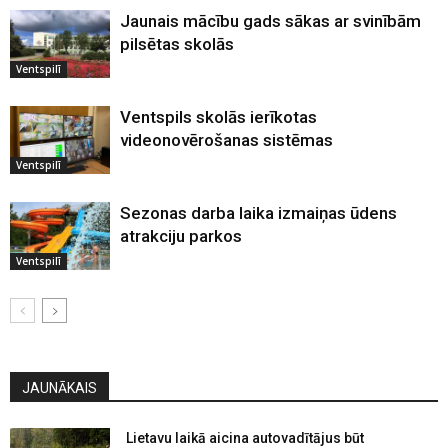
Jaunais mācību gads sākas ar svinībām
pilsētas skolās
Ventspilī
Ventspils skolās ierīkotas
videonovērošanas sistēmas
Ventspilī
Sezonas darba laika izmaiņas ūdens
atrakciju parkos
Ventspilī
JAUNĀKAIS
Lietavu laikā aicina autovadītājus būt