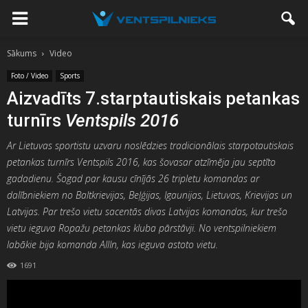
Sākums
Video
Foto / Video
Sports
Aizvadīts 7.starptautiskais petankas
turnīrs
Ventspils 2016
Ar Lietuvas sportistu uzvaru noslēdzies tradicionālais starpotautiskais
petankas turnīrs Ventspils 2016, kas šovasar atzīmēja jau septīto
gadadienu. Šogad par kausu cīnījās 26 tripletu komandas ar
dalībniekiem no Baltkrievijas, Beļģijas, Igaunijas, Lietuvas, Krievijas un
Latvijas. Par trešo vietu sacentās divas Latvijas komandas, kur trešo
vietu ieguva Ropažu petankas kluba pārstāvji. No ventspilniekiem
labākie bija komanda AllIn, kas ieguva astoto vietu.
1691