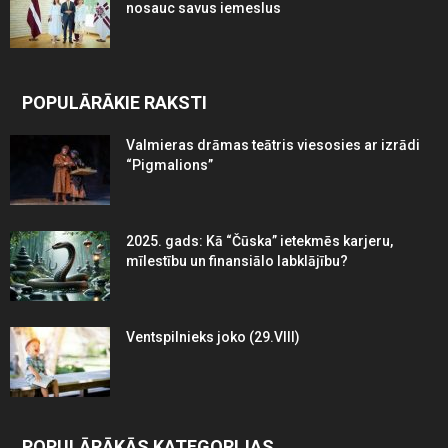
nosauc savus iemeslus
POPULĀRĀKIE RAKSTI
Valmieras drāmas teātris viesosies ar izrādi
“Pigmalions”
2025. gads: Kā “Čūska” ietekmēs karjeru,
mīlestību un finansiālo labklājību?
Ventspilnieks joko (29.VIII)
POPULĀRĀKĀS KATEGORIJAS