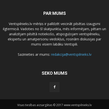
PAR MUMS
Ventspilnieks.lv mērķis ir palīdzēt veicināt pilsētas izaugsmi
ilgtermiņā. Vadoties no šī skatpunkta, mēs informējam, pētam un
analizējam pilsētā notiekošo, atspoguļojam ventspilnieku,
ekspertu un amatpersonu viedokļus, rosinām diskusijas par
mums visiem labāku Ventspili.
Sazinieties ar mums:
redakcija@ventspilnieks.lv
SEKO MUMS
Visas tiesības aizsargātas © 2017 www.ventspilnieks.lv