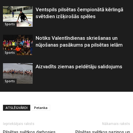
Ventspils pilsētas čempionātā kērlingā
svētdien izšķirošās spēles
Sports
Notiks Valentīndienas skriešanas un
nūjošanas pasākums pa pilsētas ielām
Sports
Aizvadīts ziemas peldētāju salidojums
Sports
ATSLĒGVĀRDI
Petanka
Iepriekšējais raksts
Nākamais raksts
Pilsētas svētkos darbosies
Pilsētas svētkos paziņos un