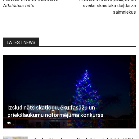
Atbildības telts
sveiks skaistākā daiļdārza
saimniekus
LATEST NEWS
Izsludināts skatlogu, ēku fasāžu un
priekšlaukumu noformējuma konkurss
0