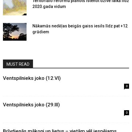
Teritoriālo reformu plānots īstenot dzīvē laikā līdz
2020.gada vidum
Nākamās nedēļas beigās gaiss iesils līdz pat +12
grādiem
MUST READ
Ventspilnieks joko (12.VI)
0
Ventspilnieks joko (29.III)
0
Brīvdienās mākoņi un lietus – vietām vēl iespējams