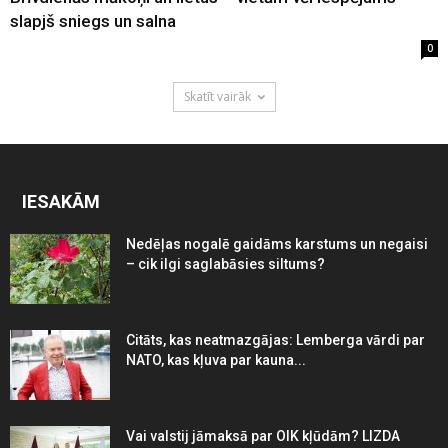
slapjš sniegs un salna
0
Skatīt vairāk
IESAKĀM
Nedēļas nogalē gaidāms karstums un negaisi
– cik ilgi saglabāsies siltums?
Citāts, kas neatmazgājas: Lemberga vārdi par
NATO, kas kļuva par kauna...
Vai valstij jāmaksā par OIK kļūdām? LIZDA