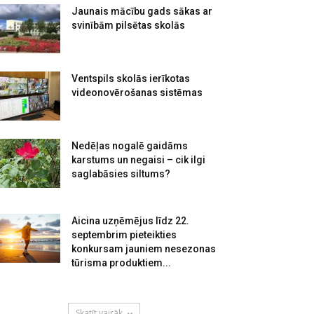
Jaunais mācību gads sākas ar
svinībām pilsētas skolās
Ventspils skolās ierīkotas
videonovērošanas sistēmas
Nedēļas nogalē gaidāms
karstums un negaisi – cik ilgi
saglabāsies siltums?
Aicina uzņēmējus līdz 22.
septembrim pieteikties
konkursam jauniem nesezonas
tūrisma produktiem...
Skatīt vairāk