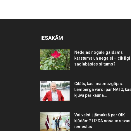
IESAKĀM
Nedēļas nogalē gaidāms
karstums un negaisi – cik ilgi
saglabāsies siltums?
Citāts, kas neatmazgājas:
Lemberga vārdi par NATO, ka
kļuva par kauna...
Vai valstij jāmaksā par OIK
kļūdām? LIZDA nosauc savus
iemeslus