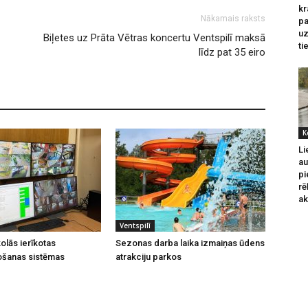
kr
Nākamais raksts
pa
u
Biļetes uz Prāta Vētras koncertu Ventspilī maksā
ti
līdz pat 35 eiro
K
Li
au
pi
rē
ak
Ventspilī
olās ierīkotas
Sezonas darba laika izmaiņas ūdens
ošanas sistēmas
atrakciju parkos