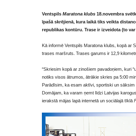
Ventspils
Maratona klubs
18.novembra svētkos
īpašā skrējienā, kura laikā tiks veikta distanc
republikas kontūru. Trase ir izveidota (to var 
Kā informē Ventspils Maratona klubs, kopā ar 
trases maršruts. Trases garums ir 12,9 kilometr
“Skriesim kopā ar zinošiem pavadoņiem, kuri “uzr
notiks visos ātrumos, ātrākie skries pa 5:00 mi
Parādīsim, ka esam aktīvi, sportiski un sāksim d
Domājam, ka varam ņemt līdzi Latvijas karogus,
ierakstā mājas lapā internetā un sociālajā tīklā