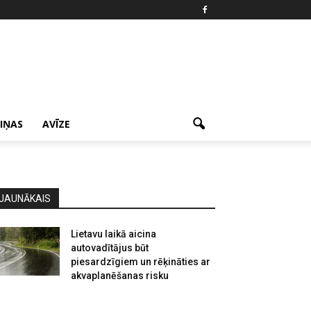
ZIŅAS
AVĪZE
JAUNĀKAIS
Lietavu laikā aicina
autovadītājus būt
piesardzīgiem un rēķināties ar
akvaplanēšanas risku