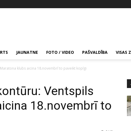
RTS
JAUNATNE
FOTO / VIDEO
PAŠVALDĪBA
VISAS 
ls Maratona klubs aicina 18.novembrī to paveikt kopīgi
 kontūru: Ventspils
icina 18.novembrī to