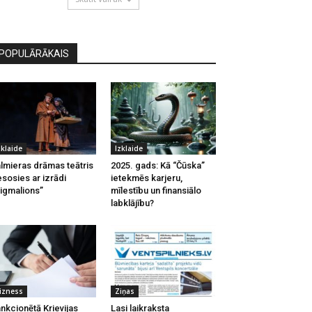
POPULĀRĀKAIS
zklaide
Izklaide
lmieras drāmas teātris
2025. gads: Kā “Čūska”
esosies ar izrādi
ietekmēs karjeru,
igmalions”
mīlestību un finansiālo
labklājību?
izness
Ziņas
nkcionētā Krievijas
Lasi laikraksta