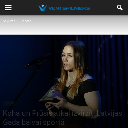
Sākums
Sports
Sports
Koha un Prūsis atkal izvirzīti Latvijas
Gada balvai sportā