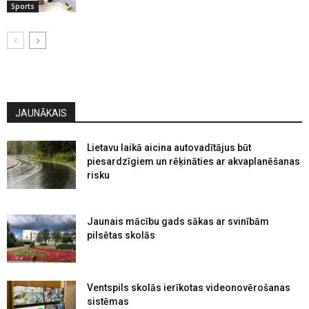
Sports
JAUNĀKAIS
Lietavu laikā aicina autovadītājus būt
piesardzīgiem un rēķināties ar akvaplanēšanas
risku
Jaunais mācību gads sākas ar svinībām
pilsētas skolās
Ventspils skolās ierīkotas videonovērošanas
sistēmas