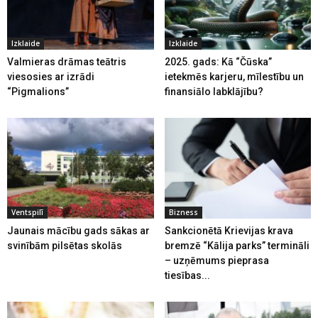
Izklaide
Izklaide
Valmieras drāmas teātris
2025. gads: Kā “Čūska”
viesosies ar izrādi
ietekmēs karjeru, mīlestību un
“Pigmalions”
finansiālo labklājību?
Ventspilī
Bizness
Jaunais mācību gads sākas ar
Sankcionētā Krievijas krava
svinībām pilsētas skolās
bremzē “Kālija parks” termināli
– uzņēmums pieprasa
tiesības...