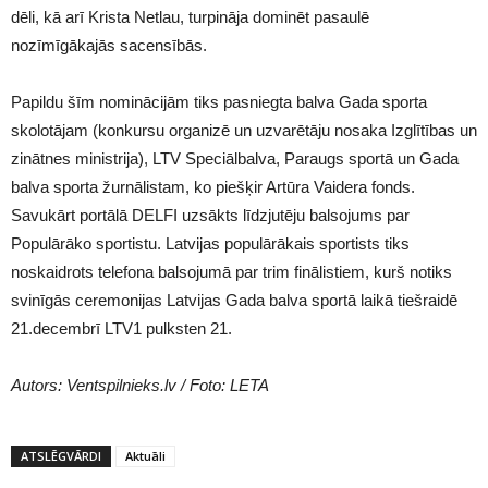
dēli, kā arī Krista Netlau, turpināja dominēt pasaulē
nozīmīgākajās sacensībās.
Papildu šīm nominācijām tiks pasniegta balva Gada sporta
skolotājam (konkursu organizē un uzvarētāju nosaka Izglītības un
zinātnes ministrija), LTV Speciālbalva, Paraugs sportā un Gada
balva sporta žurnālistam, ko piešķir Artūra Vaidera fonds.
Savukārt portālā DELFI uzsākts līdzjutēju balsojums par
Populārāko sportistu. Latvijas populārākais sportists tiks
noskaidrots telefona balsojumā par trim finālistiem, kurš notiks
svinīgās ceremonijas Latvijas Gada balva sportā laikā tiešraidē
21.decembrī LTV1 pulksten 21.
Autors: Ventspilnieks.lv / Foto: LETA
ATSLĒGVĀRDI
Aktuāli