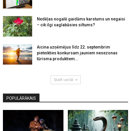
Nedēļas nogalē gaidāms karstums un negaisi
– cik ilgi saglabāsies siltums?
Aicina uzņēmējus līdz 22. septembrim
pieteikties konkursam jauniem nesezonas
tūrisma produktiem...
Skatīt vairāk
POPULĀRĀKAIS