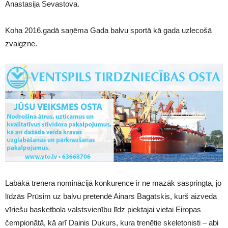
Anastasija Sevastova.
Koha 2016.gadā saņēma Gada balvu sportā kā gada uzlecošā
zvaigzne.
Labākā trenera nominācijā konkurence ir ne mazāk saspringta, jo
līdzās Prūsim uz balvu pretendē Ainars Bagatskis, kurš aizveda
vīriešu basketbola valstsvienību līdz piektajai vietai Eiropas
čempionātā, kā arī Dainis Dukurs, kura trenētie skeletonisti – abi