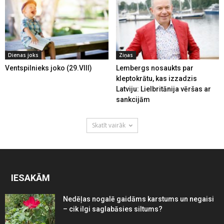
Dienas joks
Ziņas
Ventspilnieks joko (29.VIII)
Lembergs nosaukts par
kleptokrātu, kas izzadzis
Latviju: Lielbritānija vēršas ar
sankcijām
Skatīt vairāk
IESAKĀM
Nedēļas nogalē gaidāms karstums un negaisi
– cik ilgi saglabāsies siltums?