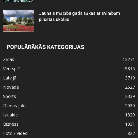
Jaunais mācību gads sākas ar svinībām
pilsētas skolās
POPULĀRĀKĀS KATEGORIJAS
Ziņas
13271
Ventspilī
9815
Latvijā
3710
Novadā
2527
Sports
2339
Dienas joks
2030
Izklaide
1329
Bizness
1031
Foto / Video
822