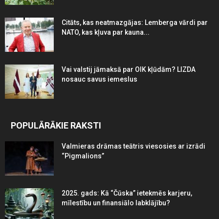
Citāts, kas neatmazgājas: Lemberga vārdi par
NATO, kas kļuva par kauna...
Vai valstij jāmaksā par OIK kļūdām? LIZDA
nosauc savus iemeslus
POPULĀRĀKIE RAKSTI
Valmieras drāmas teātris viesosies ar izrādi
“Pigmalions”
2025. gads: Kā “Čūska” ietekmēs karjeru,
mīlestību un finansiālo labklājību?