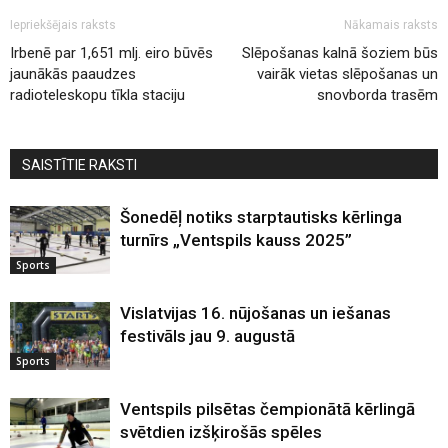
Iepriekšējais raksts
Nākamais raksts
Irbenē par 1,651 mlj. eiro būvēs
Slēpošanas kalnā šoziem būs
jaunākās paaudzes
vairāk vietas slēpošanas un
radioteleskopu tīkla staciju
snovborda trasēm
SAISTĪTIE RAKSTI
Šonedēļ notiks starptautisks kērlinga
turnīrs „Ventspils kauss 2025”
Sports
Vislatvijas 16. nūjošanas un iešanas
festivāls jau 9. augustā
Sports
Ventspils pilsētas čempionātā kērlingā
svētdien izšķirošās spēles