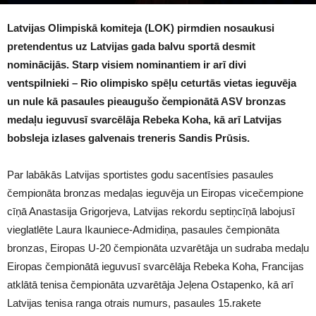
1549
Latvijas Olimpiskā komiteja (LOK) pirmdien nosaukusi
pretendentus uz Latvijas gada balvu sportā desmit
nominācijās. Starp visiem nominantiem ir arī divi
ventspilnieki – Rio olimpisko spēļu ceturtās vietas ieguvēja
un nule kā pasaules pieaugušo čempionātā ASV bronzas
medaļu ieguvusī svarcēlāja Rebeka Koha, kā arī Latvijas
bobsleja izlases galvenais treneris Sandis Prūsis.
Par labākās Latvijas sportistes godu sacentīsies pasaules
čempionāta bronzas medaļas ieguvēja un Eiropas vicečempione
cīņā Anastasija Grigorjeva, Latvijas rekordu septiņcīņā labojusī
vieglatlēte Laura Ikauniece-Admidiņa, pasaules čempionāta
bronzas, Eiropas U-20 čempionāta uzvarētāja un sudraba medaļu
Eiropas čempionātā ieguvusī svarcēlāja Rebeka Koha, Francijas
atklātā tenisa čempionāta uzvarētāja Jeļena Ostapenko, kā arī
Latvijas tenisa ranga otrais numurs, pasaules 15.rakete