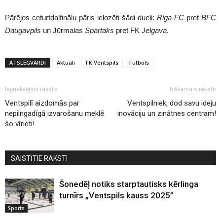
Pārējos ceturtdaļfinālu pāris ielozēti šādi dueļi:
Riga
FC
pret
BFC
Daugavpils
un Jūrmalas
Spartaks
pret FK
Jelgava
.
ATSLĒGVĀRDI
Aktuāli
FK Ventspils
Futbols
Iepriekšējais raksts
Nākamais raksts
Ventspilī aizdomās par
Ventspilniek, dod savu ideju
nepilngadīgā izvarošanu meklē
inovāciju un zinātnes centram!
šo vīrieti!
SAISTĪTIE RAKSTI
Šonedēļ notiks starptautisks kērlinga
turnīrs „Ventspils kauss 2025”
Sports