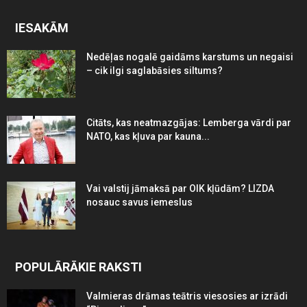
IESAKĀM
Nedēļas nogalē gaidāms karstums un negaisi
– cik ilgi saglabāsies siltums?
Citāts, kas neatmazgājas: Lemberga vārdi par
NATO, kas kļuva par kauna...
Vai valstij jāmaksā par OIK kļūdām? LIZDA
nosauc savus iemeslus
POPULĀRĀKIE RAKSTI
Valmieras drāmas teātris viesosies ar izrādi