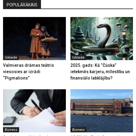
POPULĀRĀKAIS
Izklaide
Izklaide
Valmieras drāmas teātris
2025. gads: Kā “Čūska”
viesosies ar izrādi
ietekmēs karjeru, mīlestību un
“Pigmalions”
finansiālo labklājību?
Bizness
Bizness