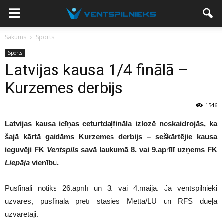
Sākums
Sports
Sports
Latvijas kausa 1/4 finālā –
Kurzemes derbijs
1546
Latvijas kausa icīņas ceturtdaļfināla izlozē noskaidrojās, ka
šajā kārtā gaidāms Kurzemes derbijs – seškārtējie kausa
ieguvēji FK
Ventspils
savā laukumā 8. vai 9.aprīlī uzņems FK
Liepāja
vienību.
Pusfināli notiks 26.aprīlī un 3. vai 4.maijā. Ja ventspilnieki
uzvarēs, pusfinālā pretī stāsies Metta/LU un RFS dueļa
uzvarētāji.