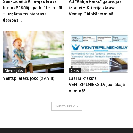
Sankcionētā Krievijas krava
AS “Kālija Parks” gatavojas
bremzē “Kālija parks” termināli
izsolei – Krievijas krava
– uzņēmums pieprasa
Ventspilī bloķē termināli...
tiesības...
Dienas joks
Ziņas
Ventspilnieks joko (29.VIII)
Lasi laikraksta
VENTSPILNIEKS.LV jaunākajā
numurā!
Skatīt vairāk