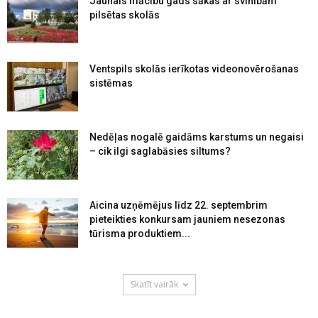
Jaunais mācību gads sākas ar svinībām
pilsētas skolās
Ventspils skolās ierīkotas videonovērošanas
sistēmas
Nedēļas nogalē gaidāms karstums un negaisi
– cik ilgi saglabāsies siltums?
Aicina uzņēmējus līdz 22. septembrim
pieteikties konkursam jauniem nesezonas
tūrisma produktiem...
Skatīt vairāk