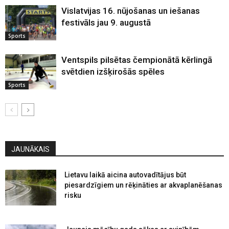
Vislatvijas 16. nūjošanas un iešanas
festivāls jau 9. augustā
Sports
Ventspils pilsētas čempionātā kērlingā
svētdien izšķirošās spēles
Sports
JAUNĀKAIS
Lietavu laikā aicina autovadītājus būt
piesardzīgiem un rēķināties ar akvaplanēšanas
risku