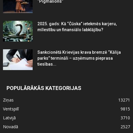
“Pigmalions”
2025. gads: Kā “Čūska” ietekmēs karjeru,
mīlestību un finansiālo labklājību?
Sankcionētā Krievijas krava bremzē “Kālija
parks” termināli – uzņēmums pieprasa
tiesības...
POPULĀRĀKĀS KATEGORIJAS
Ziņas
13271
Ventspilī
9815
Latvijā
3710
Novadā
2527