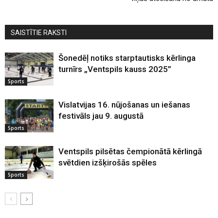
SAISTĪTIE RAKSTI
Šonedēļ notiks starptautisks kērlinga
turnīrs „Ventspils kauss 2025”
Sports
Vislatvijas 16. nūjošanas un iešanas
festivāls jau 9. augustā
Sports
Ventspils pilsētas čempionātā kērlingā
svētdien izšķirošās spēles
Sports