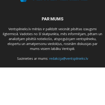
PAR MUMS
Ventspilnieks.lv mērķis ir palīdzēt veicināt pilsētas izaugsmi
ilgtermiņā. Vadoties no šī skatpunkta, mēs informējam, pētam un
analizējam pilsētā notiekošo, atspoguļojam ventspilnieku,
ekspertu un amatpersonu viedokļus, rosinām diskusijas par
mums visiem labāku Ventspili.
Sazinieties ar mums:
redakcija@ventspilnieks.lv
SEKO MUMS