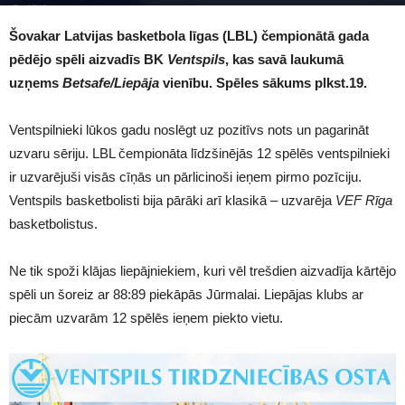
1718
Šovakar Latvijas basketbola līgas (LBL) čempionātā gada
pēdējo spēli aizvadīs BK
Ventspils
, kas savā laukumā
uzņems
Betsafe/Liepāja
vienību. Spēles sākums plkst.19.
Ventspilnieki lūkos gadu noslēgt uz pozitīvs nots un pagarināt
uzvaru sēriju. LBL čempionāta līdzšinējās 12 spēlēs ventspilnieki
ir uzvarējuši visās cīņās un pārlicinoši ieņem pirmo pozīciju.
Ventspils basketbolisti bija pārāki arī klasikā – uzvarēja
VEF Rīga
basketbolistus.
Ne tik spoži klājas liepājniekiem, kuri vēl trešdien aizvadīja kārtējo
spēli un šoreiz ar 88:89 piekāpās Jūrmalai. Liepājas klubs ar
piecām uzvarām 12 spēlēs ieņem piekto vietu.