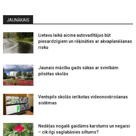
JAUNĀKAIS
Lietavu laikā aicina autovadītājus būt
piesardzīgiem un rēķināties ar akvaplanēšanas
risku
Jaunais mācību gads sākas ar svinībām
pilsētas skolās
Ventspils skolās ierīkotas videonovērošanas
sistēmas
Nedēļas nogalē gaidāms karstums un negaisi
– cik ilgi saglabāsies siltums?