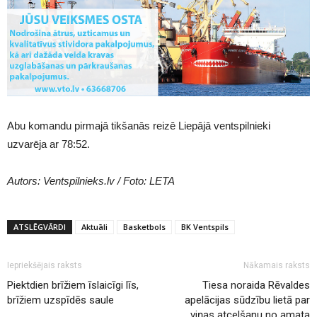
Abu komandu pirmajā tikšanās reizē Liepājā ventspilnieki
uzvarēja ar 78:52.
Autors: Ventspilnieks.lv / Foto: LETA
ATSLĒGVĀRDI
Aktuāli
Basketbols
BK Ventspils
Iepriekšējais raksts
Nākamais raksts
Piektdien brīžiem īslaicīgi līs,
Tiesa noraida Rēvaldes
brīžiem uzspīdēs saule
apelācijas sūdzību lietā par
viņas atcelšanu no amata