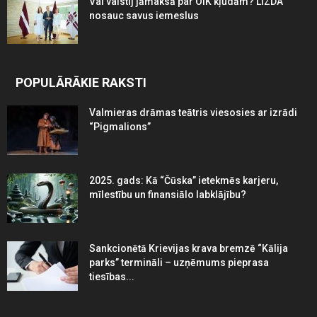
Vai valstij jāmaksā par OIK kļūdām? LIZDA
nosauc savus iemeslus
POPULĀRĀKIE RAKSTI
Valmieras drāmas teātris viesosies ar izrādi
“Pigmalions”
2025. gads: Kā “Čūska” ietekmēs karjeru,
mīlestību un finansiālo labklājību?
Sankcionētā Krievijas krava bremzē “Kālija
parks” termināli – uzņēmums pieprasa
tiesības...