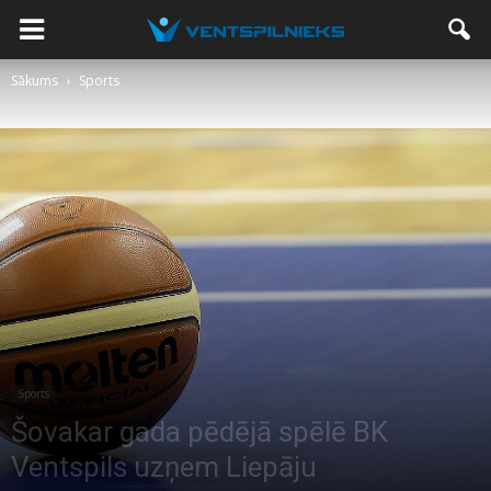
Sākums
Sports
Sports
Šovakar gada pēdējā spēlē BK
Ventspils uzņem Liepāju