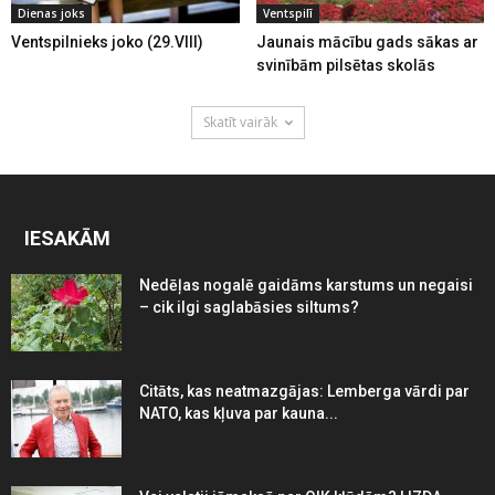
Dienas joks
Ventspilī
Ventspilnieks joko (29.VIII)
Jaunais mācību gads sākas ar
svinībām pilsētas skolās
Skatīt vairāk
IESAKĀM
Nedēļas nogalē gaidāms karstums un negaisi
– cik ilgi saglabāsies siltums?
Citāts, kas neatmazgājas: Lemberga vārdi par
NATO, kas kļuva par kauna...