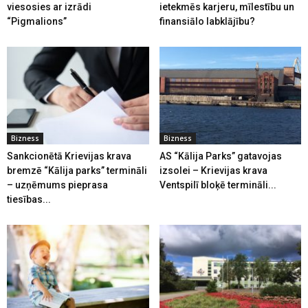
viesosies ar izrādi
ietekmēs karjeru, mīlestību un
“Pigmalions”
finansiālo labklājību?
Bizness
Bizness
Sankcionētā Krievijas krava
AS “Kālija Parks” gatavojas
bremzē “Kālija parks” termināli
izsolei – Krievijas krava
– uzņēmums pieprasa
Ventspilī bloķē termināli...
tiesības...