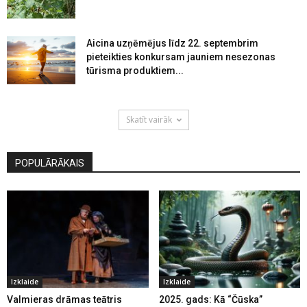
Aicina uzņēmējus līdz 22. septembrim
pieteikties konkursam jauniem nesezonas
tūrisma produktiem...
Skatīt vairāk
POPULĀRĀKAIS
Izklaide
Izklaide
Valmieras drāmas teātris
2025. gads: Kā “Čūska”