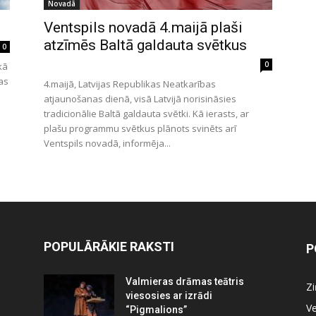
Novadā
Ventspils novadā 4.maijā plaši
atzīmēs Baltā galdauta svētkus
0
0
kā
as
4.maijā, Latvijas Republikas Neatkarības
atjaunošanas dienā, visā Latvijā norisināsies
tradicionālie Baltā galdauta svētki. Kā ierasts, ar
plašu programmu svētkus plānots svinēts arī
Ventspils novadā, informēja...
POPULĀRĀKIE RAKSTI
P
Valmieras drāmas teātris
Z
viesosies ar izrādi
Ve
“Pigmalions”