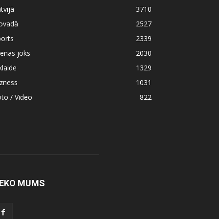
tvijā
3710
ovadā
2527
orts
2339
enas joks
2030
klaide
1329
izness
1031
to / Video
822
EKO MUMS