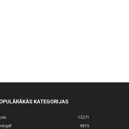
OPULĀRĀKĀS KATEGORIJAS
iņas
13271
ntspilī
9815