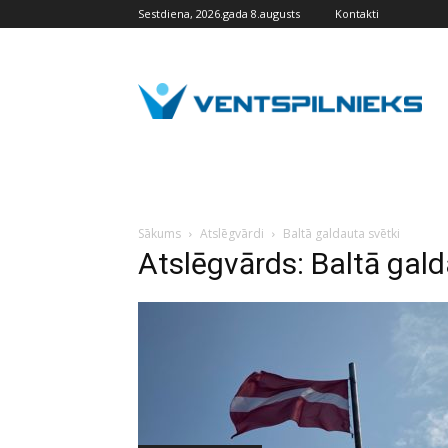
Sestdiena, 2026.gada 8.augusts
Kontakti
VENTSPILNIEKS.LV
Sākums
Atslēgvārdi
Baltā galdauta svētki
Atslēgvārds: Baltā gald