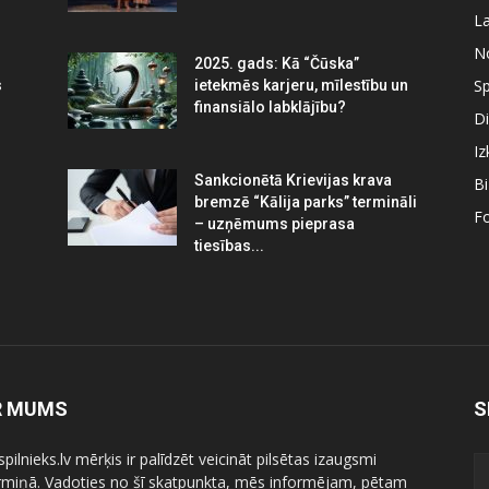
La
N
2025. gads: Kā “Čūska”
Sp
s
ietekmēs karjeru, mīlestību un
finansiālo labklājību?
Di
Iz
Sankcionētā Krievijas krava
B
bremzē “Kālija parks” termināli
Fo
– uzņēmums pieprasa
tiesības...
R MUMS
S
pilnieks.lv mērķis ir palīdzēt veicināt pilsētas izaugsmi
ermiņā. Vadoties no šī skatpunkta, mēs informējam, pētam