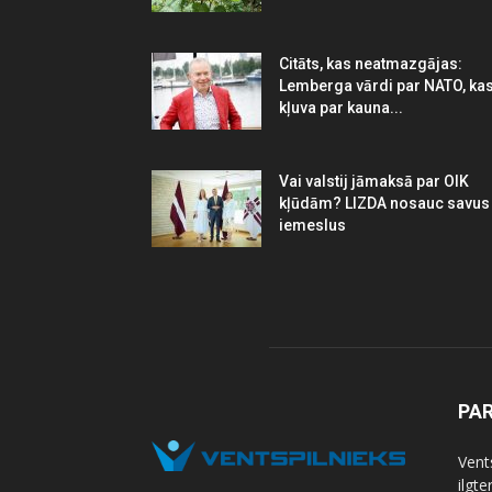
Citāts, kas neatmazgājas:
Lemberga vārdi par NATO, ka
kļuva par kauna...
Vai valstij jāmaksā par OIK
kļūdām? LIZDA nosauc savus
iemeslus
PA
Vents
ilgt