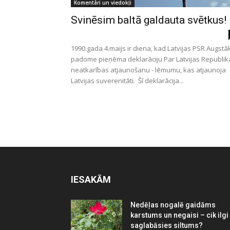
Komentāri un viedokļi
Svinēsim baltā galdauta svētkus!
1990.gada 4.maijs ir diena, kad Latvijas PSR Augstā
padome pieņēma deklarāciju Par Latvijas Republik
neatkarības atjaunošanu - lēmumu, kas atjaunoja
Latvijas suverenitāti. Šī deklarācija...
IESAKĀM
Nedēļas nogalē gaidāms
karstums un negaisi – cik ilgi
saglabāsies siltums?