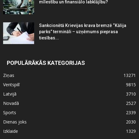
mīlestību un finansiālo labklājību?
Sankcionētā Krievijas krava bremzē “Kālija
parks” termināli – uzņēmums pieprasa
tiesības...
POPULĀRĀKĀS KATEGORIJAS
Ziņas
13271
Ventspilī
9815
Latvijā
3710
Novadā
2527
Sports
2339
Dienas joks
2030
Izklaide
1329