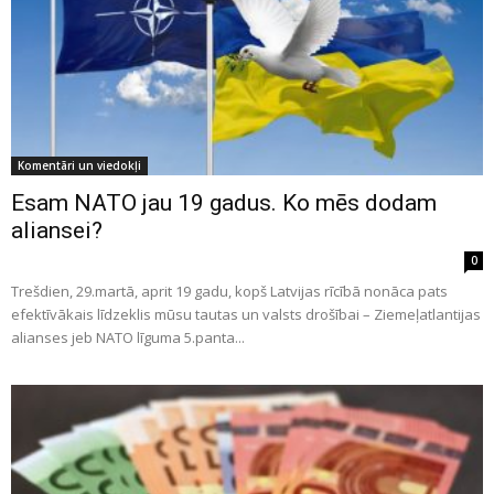
Komentāri un viedokļi
Esam NATO jau 19 gadus. Ko mēs dodam
aliansei?
0
Trešdien, 29.martā, aprit 19 gadu, kopš Latvijas rīcībā nonāca pats
efektīvākais līdzeklis mūsu tautas un valsts drošībai – Ziemeļatlantijas
alianses jeb NATO līguma 5.panta...