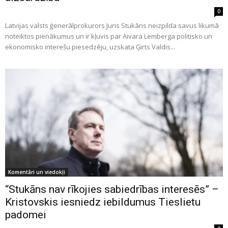
0
Latvijas valsts ģenerālprokurors Juris Stukāns neizpilda savus likumā
noteiktos pienākumus un ir kļuvis par Aivara Lemberga politisko un
ekonomisko interešu piesedzēju, uzskata Ģirts Valdis...
Komentāri un viedokļi
“Stukāns nav rīkojies sabiedrības interesēs” –
Kristovskis iesniedz iebildumus Tieslietu
padomei