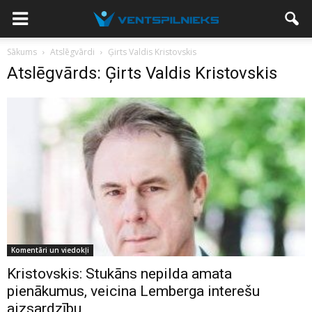
Sākums
Atslēgvārdi
Ģirts Valdis Kristovskis
Atslēgvārds: Ģirts Valdis Kristovskis
Komentāri un viedokļi
Kristovskis: Stukāns nepilda amata
pienākumus, veicina Lemberga interešu
aizsardzību