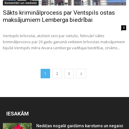
Komentāri un viedokļi
Sākts kriminālprocess par Ventspils ostas
maksājumiem Lemberga biedrībai
0
Ventspils brīvostai, atzīstot sevi par cietušo, februārī sākts
kriminālprocess par 20 gadu garumā veiktiem brīvostas maksājumiem
bijušā Ventspils mēra Aivara Lemberga vadītajai biedrībai, zināms...
1
2
3
IESAKĀM
Nedēļas nogalē gaidāms karstums un negaisi