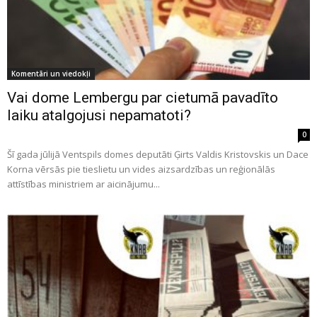
Komentāri un viedokļi
Vai dome Lembergu par cietumā pavadīto
laiku atalgojusi nepamatoti?
0
Šī gada jūlijā Ventspils domes deputāti Ģirts Valdis Kristovskis un Dace
Korna vērsās pie tieslietu un vides aizsardzības un reģionālās
attīstības ministriem ar aicinājumu...