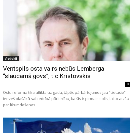
Viedokļi
Ventspils osta vairs nebūs Lemberga
“slaucamā govs”, tic Kristovskis
0
Ostu reforma tika atlikta uz gadu, tāpēc pārkārtojumos jau “cietušie”
iedveš plašākā sabiedrībā pārliecību, ka šis ir pirmais solis, lai to atzītu
par likumdošanas...