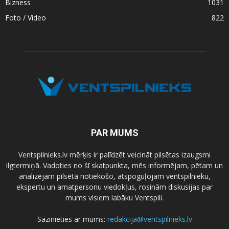
Bizness
1031
Foto / Video
822
PAR MUMS
Ventspilnieks.lv mērķis ir palīdzēt veicināt pilsētas izaugsmi
ilgtermiņā. Vadoties no šī skatpunkta, mēs informējam, pētam un
analizējam pilsētā notiekošo, atspoguļojam ventspilnieku,
ekspertu un amatpersonu viedokļus, rosinām diskusijas par
mums visiem labāku Ventspili.
Sazinieties ar mums:
redakcija@ventspilnieks.lv