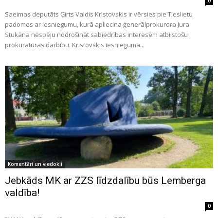
0
Saeimas deputāts Ģirts Valdis Kristovskis ir vērsies pie Tieslietu
padomes ar iesniegumu, kurā apliecina ģenerālprokurora Jura
Stukāna nespēju nodrošināt sabiedrības interesēm atbilstošu
prokuratūras darbību. Kristovskis iesniegumā...
Komentāri un viedokļi
Jebkāds MK ar ZZS līdzdalību būs Lemberga
valdība!
0