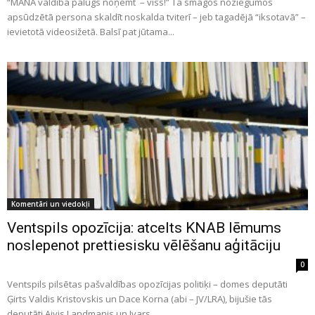
“MANA valdība palūgs noņemt – viss!” Tā smagos noziegumos
apsūdzētā persona skaldīt noskalda tviterī – jeb tagadējā “iksotavā” –
ievietotā videosižetā. Balsī pat jūtama...
Komentāri un viedokļi
Ventspils opozīcija: atcelts KNAB lēmums
noslepenot prettiesisku vēlēšanu aģitāciju
0
Ventspils pilsētas pašvaldības opozīcijas politiķi – domes deputāti
Ģirts Valdis Kristovskis un Dace Korna (abi – JV/LRA), bijušie tās
deputāti Aivis Landmanis un Ivars...