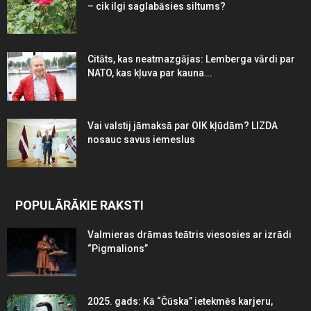
– cik ilgi saglabāsies siltums?
Citāts, kas neatmazgājas: Lemberga vārdi par
NATO, kas kļuva par kauna...
Vai valstij jāmaksā par OIK kļūdām? LIZDA
nosauc savus iemeslus
POPULĀRĀKIE RAKSTI
Valmieras drāmas teātris viesosies ar izrādi
“Pigmalions”
2025. gads: Kā “Čūska” ietekmēs karjeru,