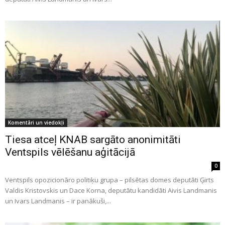
Komentāri un viedokļi
Tiesa atceļ KNAB sargāto anonimitāti
Ventspils vēlēšanu aģitācijā
0
Ventspils opozicionāro politiķu grupa – pilsētas domes deputāti Ģirts
Valdis Kristovskis un Dace Korna, deputātu kandidāti Aivis Landmanis
un Ivars Landmanis – ir panākuši,...