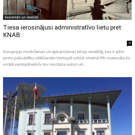
Komentāri un viedokļi
Tiesa ierosinājusi administratīvo lietu pret
KNAB
0
Korupcijas novēršanas un apkarošanas birojs neatklāj, kas ir pērn
pirms pašvaldību vēlēšanām Ventspilī izdotā «melnā PR» materiāla Ko
visādi ventspilnieki.lv tev nestāsta autori un...