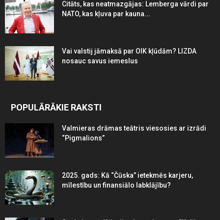
Citāts, kas neatmazgājas: Lemberga vārdi par
NATO, kas kļuva par kauna...
Vai valstij jāmaksā par OIK kļūdām? LIZDA
nosauc savus iemeslus
POPULĀRĀKIE RAKSTI
Valmieras drāmas teātris viesosies ar izrādi
“Pigmalions”
2025. gads: Kā “Čūska” ietekmēs karjeru,
mīlestību un finansiālo labklājību?