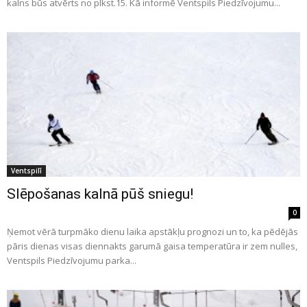
kalns būs atvērts no plkst.15. Kā informē Ventspils Piedzīvojumu...
Ventspilī
Slēpošanas kalnā pūš sniegu!
0
Ņemot vērā turpmāko dienu laika apstākļu prognozi un to, ka pēdējās
pāris dienas visas diennakts garumā gaisa temperatūra ir zem nulles,
Ventspils Piedzīvojumu parka...