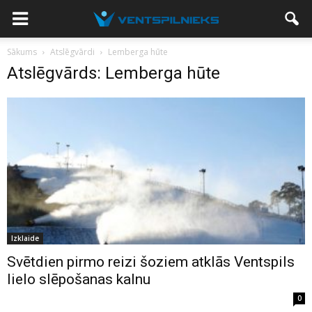
Sākums
Atslēgvārdi
Lemberga hūte
Atslēgvārds: Lemberga hūte
Izklaide
Svētdien pirmo reizi šoziem atklās Ventspils
lielo slēpošanas kalnu
0