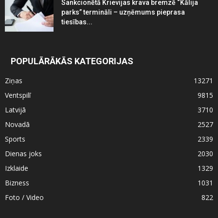
Sankcionētā Krievijas krava bremzē “Kālija
parks” termināli – uzņēmums pieprasa
tiesības...
POPULĀRĀKĀS KATEGORIJAS
Ziņas
13271
Ventspilī
9815
Latvijā
3710
Novadā
2527
Sports
2339
Dienas joks
2030
Izklaide
1329
Bizness
1031
Foto / Video
822