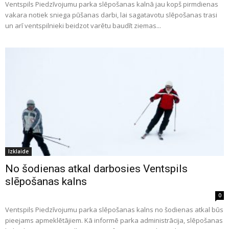
Ventspils Piedzīvojumu parka slēpošanas kalnā jau kopš pirmdienas
vakara notiek sniega pūšanas darbi, lai sagatavotu slēpošanas trasi
un arī ventspilnieki beidzot varētu baudīt ziemas...
Izklaide
No šodienas atkal darbosies Ventspils
slēpošanas kalns
0
Ventspils Piedzīvojumu parka slēpošanas kalns no šodienas atkal būs
pieejams apmeklētājiem. Kā informē parka administrācija, slēpošanas