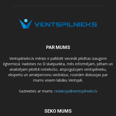
PAR MUMS
Ventspilnieks.lv mērķis ir palīdzēt veicināt pilsētas izaugsmi
ilgtermiņā. Vadoties no šī skatpunkta, mēs informējam, pētam un
analizējam pilsētā notiekošo, atspoguļojam ventspilnieku,
ekspertu un amatpersonu viedokļus, rosinām diskusijas par
mums visiem labāku Ventspili.
Sazinieties ar mums:
redakcija@ventspilnieks.lv
SEKO MUMS