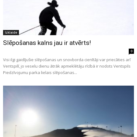
Izklaide
Slēpošanas kalns jau ir atvērts!
0
Visi ilgi gaidījušie slēpošanas un snovborda cienītāji var priecāties arī
Ventspilī, jo veselu dienu ātrāk apmeklētāju rīcībā ir nodots Ventspils
Piedzīvojumu parka lielais slēpošanas...