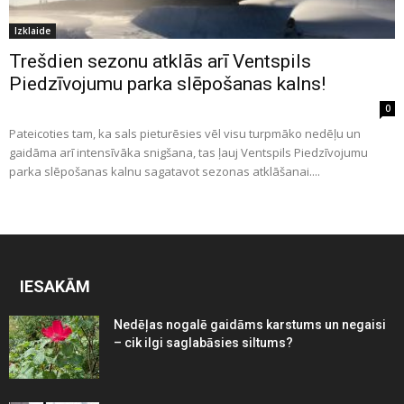
Izklaide
Trešdien sezonu atklās arī Ventspils
Piedzīvojumu parka slēpošanas kalns!
0
Pateicoties tam, ka sals pieturēsies vēl visu turpmāko nedēļu un
gaidāma arī intensīvāka snigšana, tas ļauj Ventspils Piedzīvojumu
parka slēpošanas kalnu sagatavot sezonas atklāšanai....
IESAKĀM
Nedēļas nogalē gaidāms karstums un negaisi
– cik ilgi saglabāsies siltums?