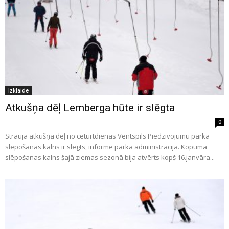
Izklaide
Atkušņa dēļ Lemberga hūte ir slēgta
0
Straujā atkušņa dēļ no ceturtdienas Ventspils Piedzīvojumu parka
slēpošanas kalns ir slēgts, informē parka administrācija. Kopumā
slēpošanas kalns šajā ziemas sezonā bija atvērts kopš 16.janvāra...