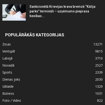
Sankcionētā Krievijas krava bremzē “Kālija
parks” termināli – uzņēmums pieprasa
tiesības...
POPULĀRĀKĀS KATEGORIJAS
Ziņas
13271
Ventspilī
9815
Latvijā
3710
Novadā
2527
Sports
2339
Dienas joks
2030
Izklaide
1329
Bizness
1031
Foto / Video
822