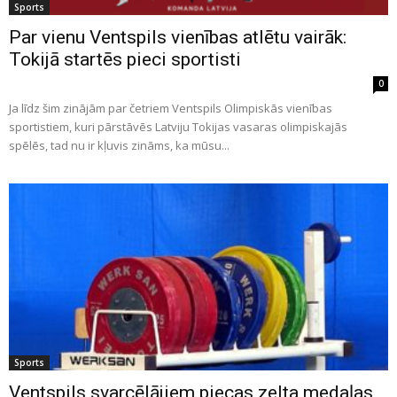
Sports
Par vienu Ventspils vienības atlētu vairāk:
Tokijā startēs pieci sportisti
0
Ja līdz šim zinājām par četriem Ventspils Olimpiskās vienības
sportistiem, kuri pārstāvēs Latviju Tokijas vasaras olimpiskajās
spēlēs, tad nu ir kļuvis zināms, ka mūsu...
Sports
Ventspils svarcēlājiem piecas zelta medaļas