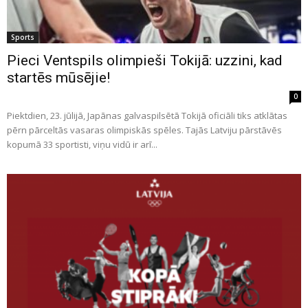
Sports
Pieci Ventspils olimpieši Tokijā: uzzini, kad
startēs mūsējie!
0
Piektdien, 23. jūlijā, Japānas galvaspilsētā Tokijā oficiāli tiks atklātas
pērn pārceltās vasaras olimpiskās spēles. Tajās Latviju pārstāvēs
kopumā 33 sportisti, viņu vidū ir arī...