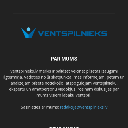
PAR MUMS
Ventspilnieks.lv mērķis ir palīdzēt veicināt pilsētas izaugsmi
ilgtermiņā. Vadoties no šī skatpunkta, mēs informējam, pētam un
analizējam pilsētā notiekošo, atspoguļojam ventspilnieku,
ekspertu un amatpersonu viedokļus, rosinām diskusijas par
mums visiem labāku Ventspili.
Sazinieties ar mums:
redakcija@ventspilnieks.lv