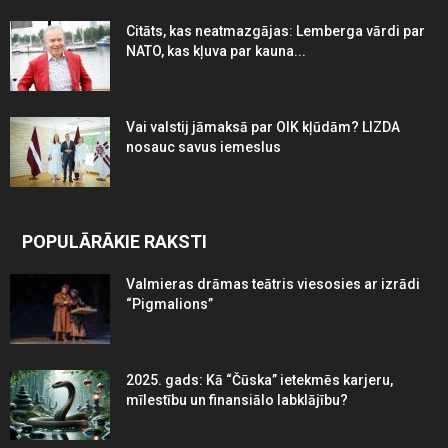
Citāts, kas neatmazgājas: Lemberga vārdi par
NATO, kas kļuva par kauna...
Vai valstij jāmaksā par OIK kļūdām? LIZDA
nosauc savus iemeslus
POPULĀRĀKIE RAKSTI
Valmieras drāmas teātris viesosies ar izrādi
“Pigmalions”
2025. gads: Kā “Čūska” ietekmēs karjeru,
mīlestību un finansiālo labklājību?