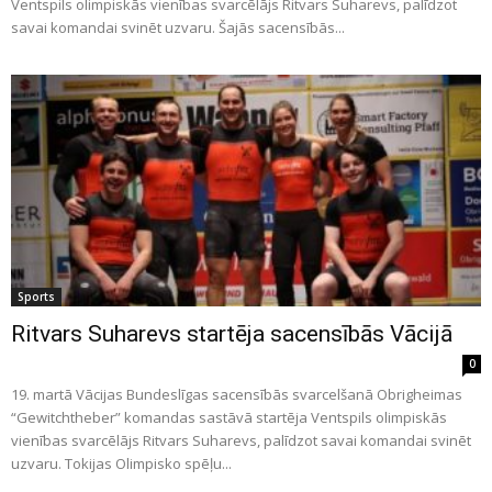
Ventspils olimpiskās vienības svarcēlājs Ritvars Suharevs, palīdzot
savai komandai svinēt uzvaru. Šajās sacensībās...
Sports
Ritvars Suharevs startēja sacensībās Vācijā
0
19. martā Vācijas Bundeslīgas sacensībās svarcelšanā Obrigheimas
“Gewitchtheber” komandas sastāvā startēja Ventspils olimpiskās
vienības svarcēlājs Ritvars Suharevs, palīdzot savai komandai svinēt
uzvaru. Tokijas Olimpisko spēļu...