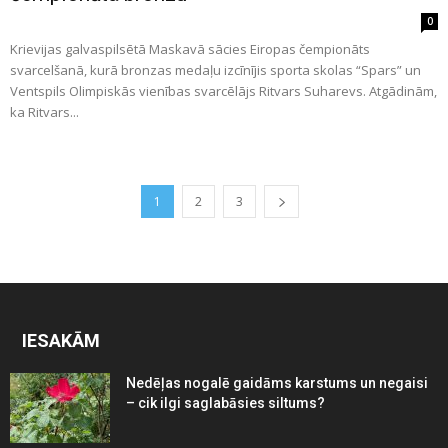
0
Krievijas galvaspilsētā Maskavā sācies Eiropas čempionāts
svarcelšanā, kurā bronzas medaļu izcīnījis sporta skolas “Spars” un
Ventspils Olimpiskās vienības svarcēlājs Ritvars Suharevs. Atgādinām,
ka Ritvars...
1
2
3
IESAKĀM
Nedēļas nogalē gaidāms karstums un negaisi
– cik ilgi saglabāsies siltums?