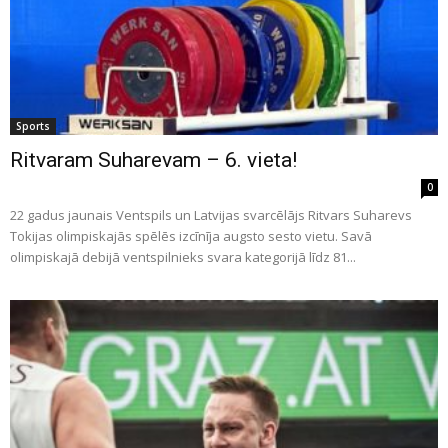
Sports
Ritvaram Suharevam – 6. vieta!
0
22 gadus jaunais Ventspils un Latvijas svarcēlājs Ritvars Suharevs
Tokijas olimpiskajās spēlēs izcīnīja augsto sesto vietu. Savā
olimpiskajā debijā ventspilnieks svara kategorijā līdz 81...