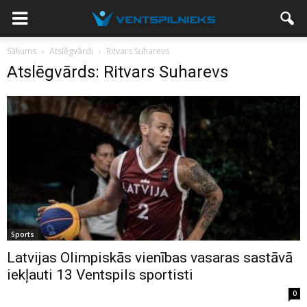
Sākums
Atslēgvārdi
Ritvars Suharevs
Atslēgvārds: Ritvars Suharevs
Sports
Latvijas Olimpiskās vienības vasaras sastāvā
iekļauti 13 Ventspils sportisti
0