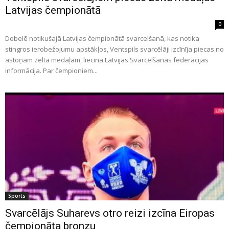
Latvijas čempionātā
0
Dobelē notikušajā Latvijas čempionātā svarcelšanā, kas notika
stingros ierobežojumu apstākļos, Ventspils svarcēlāji izcīnīja piecas no
astoņām zelta medaļām, liecina Latvijas Svarcelšanas federācijas
informācija. Par čempioniem...
Sports
Svarcēlājs Suharevs otro reizi izcīna Eiropas
čempionāta bronzu