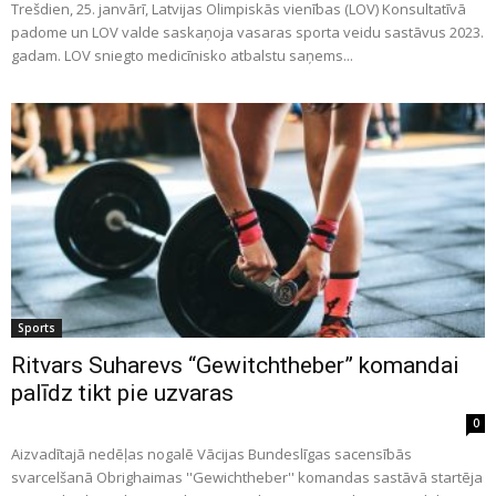
Trešdien, 25. janvārī, Latvijas Olimpiskās vienības (LOV) Konsultatīvā
padome un LOV valde saskaņoja vasaras sporta veidu sastāvus 2023.
gadam. LOV sniegto medicīnisko atbalstu saņems...
Sports
Ritvars Suharevs “Gewitchtheber” komandai
palīdz tikt pie uzvaras
0
Aizvadītajā nedēļas nogalē Vācijas Bundeslīgas sacensībās
svarcelšanā Obrighaimas ''Gewichtheber'' komandas sastāvā startēja