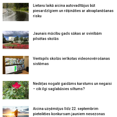
Lietavu laikā aicina autovadītājus būt
piesardzīgiem un rēķināties ar akvaplanēšanas
risku
Jaunais mācību gads sākas ar svinībām
pilsētas skolās
Ventspils skolās ierīkotas videonovērošanas
sistēmas
Nedēļas nogalē gaidāms karstums un negaisi
– cik ilgi saglabāsies siltums?
Aicina uzņēmējus līdz 22. septembrim
pieteikties konkursam jauniem nesezonas