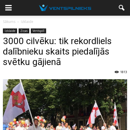
Sākums
Izklaide
Izklaide
Ziņas
Ventspilī
3000 cilvēku: tik rekordliels
dalībnieku skaits piedalījās
svētku gājienā
1813