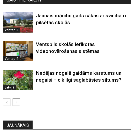
Jaunais mācību gads sākas ar svinībām
pilsētas skolās
Ventspilī
Ventspils skolās ierīkotas
videonovērošanas sistēmas
Ventspilī
Nedēļas nogalē gaidāms karstums un
negaisi – cik ilgi saglabāsies siltums?
Latvijā
JAUNĀKAIS