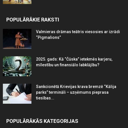
POPULĀRĀKIE RAKSTI
Valmieras drāmas teātris viesosies ar izrādi
“Pigmalions”
2025. gads: Kā “Čūska” ietekmēs karjeru,
mīlestību un finansiālo labklājību?
Sankcionētā Krievijas krava bremzē “Kālija
parks” termināli – uzņēmums pieprasa
tiesības...
POPULĀRĀKĀS KATEGORIJAS