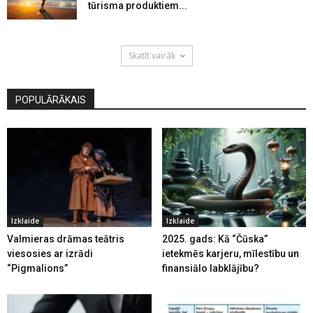
tūrisma produktiem...
Skatīt vairāk
POPULĀRĀKAIS
Izklaide
Izklaide
Valmieras drāmas teātris
2025. gads: Kā “Čūska”
viesosies ar izrādi
ietekmēs karjeru, mīlestību un
“Pigmalions”
finansiālo labklājību?