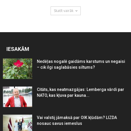
Skatīt vairāk
IESAKĀM
Nedēļas nogalē gaidāms karstums un negaisi
– cik ilgi saglabāsies siltums?
Citāts, kas neatmazgājas: Lemberga vārdi par
NATO, kas kļuva par kauna...
Vai valstij jāmaksā par OIK kļūdām? LIZDA
nosauc savus iemeslus