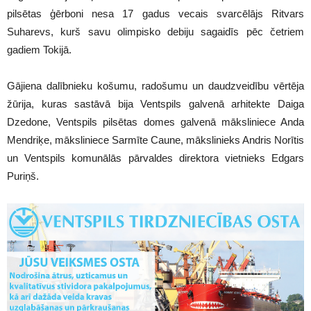
pilsētas ģērboni nesa 17 gadus vecais svarcēlājs Ritvars
Suharevs, kurš savu olimpisko debiju sagaidīs pēc četriem
gadiem Tokijā.
Gājiena dalībnieku košumu, radošumu un daudzveidību vērtēja
žūrija, kuras sastāvā bija Ventspils galvenā arhitekte Daiga
Dzedone, Ventspils pilsētas domes galvenā māksliniece Anda
Mendriķe, māksliniece Sarmīte Caune, mākslinieks Andris Norītis
un Ventspils komunālās pārvaldes direktora vietnieks Edgars
Puriņš.