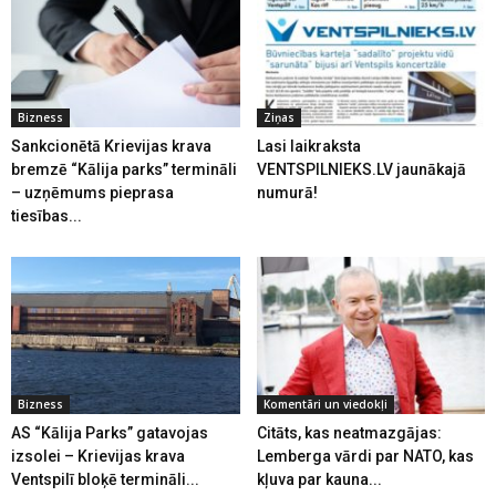
Bizness
Ziņas
Sankcionētā Krievijas krava
Lasi laikraksta
bremzē “Kālija parks” termināli
VENTSPILNIEKS.LV jaunākajā
– uzņēmums pieprasa
numurā!
tiesības...
Bizness
Komentāri un viedokļi
AS “Kālija Parks” gatavojas
Citāts, kas neatmazgājas:
izsolei – Krievijas krava
Lemberga vārdi par NATO, kas
Ventspilī bloķē termināli...
kļuva par kauna...