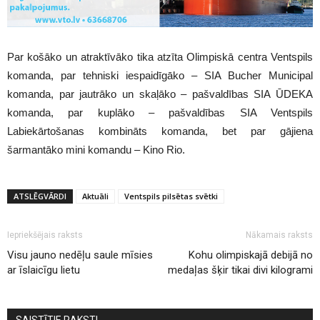
Par košāko un atraktīvāko tika atzīta Olimpiskā centra Ventspils
komanda, par tehniski iespaidīgāko – SIA Bucher Municipal
komanda, par jautrāko un skaļāko – pašvaldības SIA ŪDEKA
komanda, par kuplāko – pašvaldības SIA Ventspils
Labiekārtošanas kombināts komanda, bet par gājiena
šarmantāko mini komandu – Kino Rio.
ATSLĒGVĀRDI
Aktuāli
Ventspils pilsētas svētki
Iepriekšējais raksts
Nākamais raksts
Visu jauno nedēļu saule mīsies
Kohu olimpiskajā debijā no
ar īslaicīgu lietu
medaļas šķir tikai divi kilogrami
SAISTĪTIE RAKSTI