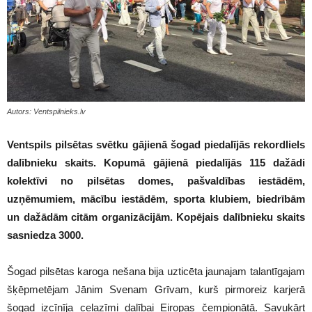
Autors: Ventspilnieks.lv
Ventspils pilsētas svētku gājienā šogad piedalījās rekordliels
dalībnieku skaits. Kopumā gājienā piedalījās 115 dažādi
kolektīvi no pilsētas domes, pašvaldības iestādēm,
uzņēmumiem, mācību iestādēm, sporta klubiem, biedrībām
un dažādām citām organizācijām. Kopējais dalībnieku skaits
sasniedza 3000.
Šogad pilsētas karoga nešana bija uzticēta jaunajam talantīgajam
šķēpmetējam Jānim Svenam Grīvam, kurš pirmoreiz karjerā
šogad izcīnīja ceļazīmi dalībai Eiropas čempionātā. Savukārt