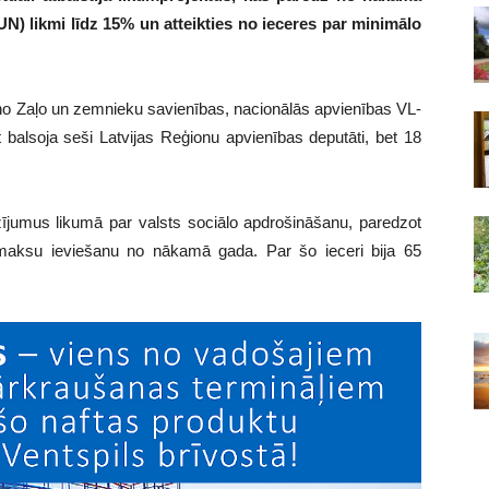
) likmi līdz 15% un atteikties no ieceres par minimālo
no Zaļo un zemnieku savienības, nacionālās apvienības VL-
balsoja seši Latvijas Reģionu apvienības deputāti, bet 18
ozījumus likumā par valsts sociālo apdrošināšanu, paredzot
iemaksu ieviešanu no nākamā gada. Par šo ieceri bija 65