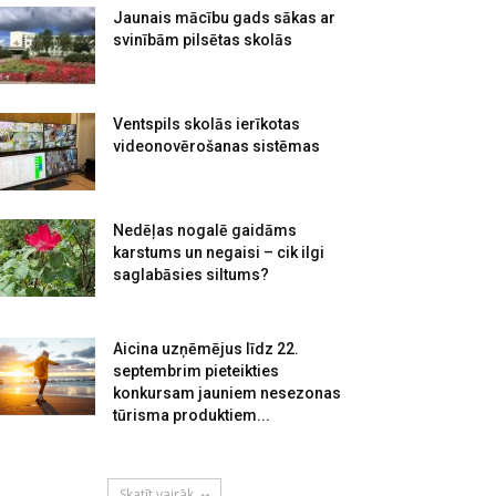
Jaunais mācību gads sākas ar
svinībām pilsētas skolās
Ventspils skolās ierīkotas
videonovērošanas sistēmas
Nedēļas nogalē gaidāms
karstums un negaisi – cik ilgi
saglabāsies siltums?
Aicina uzņēmējus līdz 22.
septembrim pieteikties
konkursam jauniem nesezonas
tūrisma produktiem...
Skatīt vairāk