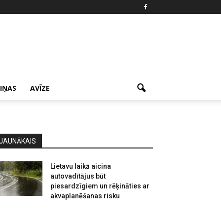
ZIŅAS
AVĪZE
JAUNĀKAIS
Lietavu laikā aicina
autovadītājus būt
piesardzīgiem un rēķināties ar
akvaplanēšanas risku