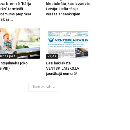
ava bremzē “Kālija
kleptokrātu, kas izzadzis
rks” termināli –
Latviju: Lielbritānija
zņēmums pieprasa
vēršas ar sankcijām
esības...
ienas joks
Ziņas
ntspilnieks joko
Lasi laikraksta
9.VIII)
VENTSPILNIEKS.LV
jaunākajā numurā!
Skatīt vairāk