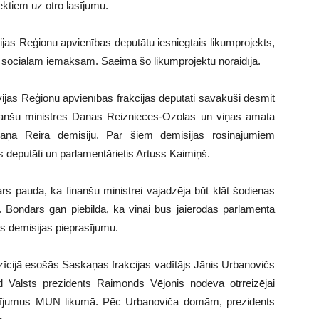
ektiem uz otro lasījumu.
ijas Reģionu apvienības deputātu iesniegtais likumprojekts,
m sociālām iemaksām. Saeima šo likumprojektu noraidīja.
ijas Reģionu apvienības frakcijas deputāti savākuši desmit
inanšu ministres Danas Reiznieces-Ozolas un viņas amata
a Jāņa Reira demisiju. Par šiem demisijas rosinājumiem
as deputāti un parlamentārietis Artuss Kaimiņš.
rs pauda, ka finanšu ministrei vajadzēja būt klāt šodienas
 Bondars gan piebilda, ka viņai būs jāierodas parlamentā
as demisijas pieprasījumu.
zīcijā esošās Saskaņas frakcijas vadītājs Jānis Urbanovičs
ad Valsts prezidents Raimonds Vējonis nodeva otrreizējai
ozījumus MUN likumā. Pēc Urbanoviča domām, prezidents