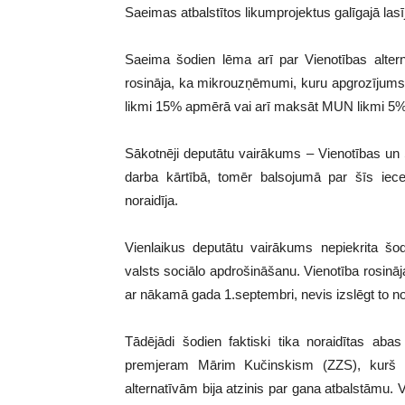
Saeimas atbalstītos likumprojektus galīgajā la
Saeima šodien lēma arī par Vienotības altern
rosināja, ka mikrouzņēmumi, kuru apgrozījums 
likmi 15% apmērā vai arī maksāt MUN likmi 5% 
Sākotnēji deputātu vairākums – Vienotības un S
darba kārtībā, tomēr balsojumā par šīs iec
noraidīja.
Vienlaikus deputātu vairākums nepiekrita šod
valsts sociālo apdrošināšanu. Vienotība rosinā
ar nākamā gada 1.septembri, nevis izslēgt to n
Tādējādi šodien faktiski tika noraidītas ab
premjeram Mārim Kučinskism (ZZS), kurš
alternatīvām bija atzinis par gana atbalstāmu. 