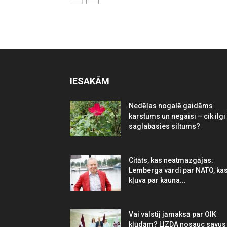
IESAKĀM
Nedēļas nogalē gaidāms
karstums un negaisi – cik ilgi
saglabāsies siltums?
Citāts, kas neatmazgājas:
Lemberga vārdi par NATO, ka
kļuva par kauna...
Vai valstij jāmaksā par OIK
kļūdām? LIZDA nosauc savus