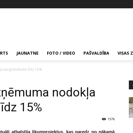
RTS
JAUNATNE
FOTO / VIDEO
PAŠVALDĪBA
VISAS 
paaugstināšanu līdz 15%
uzņēmuma nodokļa
līdz 15%
1576
tuāli atbalstīja likumprojektus, kas paredz no nākamā