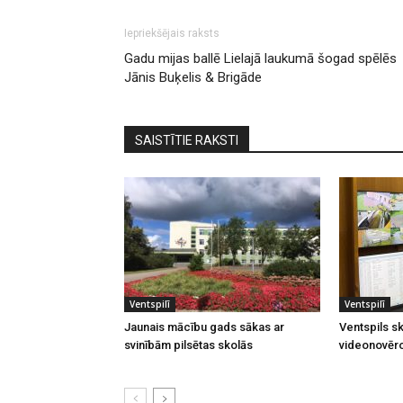
Iepriekšējais raksts
Gadu mijas ballē Lielajā laukumā šogad spēlēs
Jānis Buķelis & Brigāde
SAISTĪTIE RAKSTI
Ventspilī
Ventspilī
Jaunais mācību gads sākas ar
Ventspils sk
svinībām pilsētas skolās
videonovēr