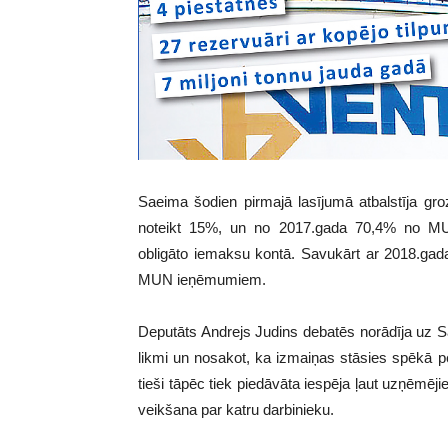
Saeima šodien pirmajā lasījumā atbalstīja 
noteikt 15%, un no 2017.gada 70,4% no MU
obligāto iemaksu kontā. Savukārt ar 2018.gad
MUN ieņēmumiem.
Deputāts Andrejs Judins debatēs norādīja uz S
likmi un nosakot, ka izmaiņas stāsies spēkā pē
tieši tāpēc tiek piedāvāta iespēja ļaut uzņē
veikšana par katru darbinieku.