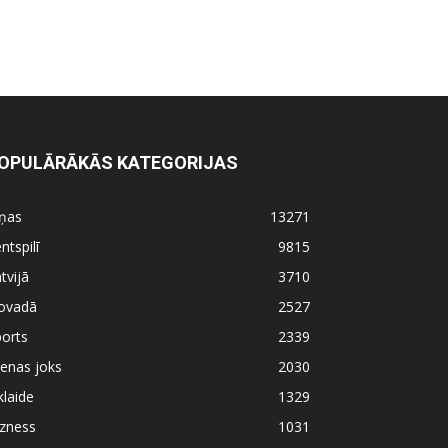
OPULĀRĀKĀS KATEGORIJAS
iņas
13271
ntspilī
9815
tvijā
3710
ovadā
2527
orts
2339
enas joks
2030
klaide
1329
izness
1031