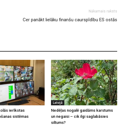
Nākamais raksts
Cer panākt lielāku finanšu caurspīdību ES ostās
Latvijā
olās ierīkotas
Nedēļas nogalē gaidāms karstums
ošanas sistēmas
un negaisi – cik ilgi saglabāsies
siltums?