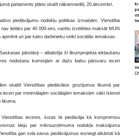
kr
sījumā parlaments plāno skatīt nākamnedēļ, 20.decembrī.
pa
u
atīvo piedāvājumu nodokļu politikas izmaiņām. Vienotība
ti
nav lielāks par 40 000 eiro, varētu izvēlēties maksāt MUN
apmērā un par katru darbinieku veikt sociālās iemaksas.
askaņas pārstāvji – atbalstīja šī likumprojekta iekļaušanu
D
eres nodošanu komisijām ar dažu balsu pārsvaru ieceri
Ve
(2
ien skaitīt Vienotības piedāvātos grozījumus likumā par
ja ieceri par minimālajām sociālajām iemaksām sākt īstenot
o likuma.
as Vienotības ieceres, kuras tā piedāvāja kā kompromisu
 vismaz ideju par mikrouzņēmuma nodokļa maksājuma
Vienotība gan sola savus piedāvājumus iesniegt atkārtoti kā