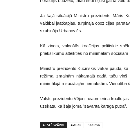
noraidījis budžetu, tātad esot bijusi gāzta valdīb
Ja šajā situācijā Ministru prezidents Māris K
valdībai jāatkāpjas, turpināja opozīcijas pārstāv
skubināja Urbanovičs.
Kā ziņots, valdošās koalīcijas politiskie spē
priekšlikumu atteikties no minimālām sociālām
Ministru prezidents Kučinskis vakar pauda, ka
režīma izmaiņām nākamajā gadā, taču viņš ne
minimālajām sociālajām iemaksām. Vienotība 
Valsts prezidentu Vējoni neapmierina koalīcija
uzskata, ka šajā jomā “savārīta kārtīga putra”.
ATSLĒGVĀRDI
Aktuāli
Saeima