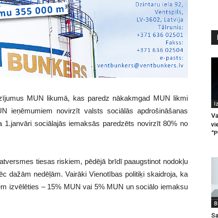
grozījumus MUN likumā, kas paredz nākakmgad MUN likmi
I
N ieņēmumiem novirzīt valsts sociālās apdrošināšanas
Va
a 1.janvāri sociālajās iemaksās paredzēts novirzīt 80% no
vi
“P
atversmes tiesas riskiem, pēdējā brīdī paaugstinot nodokļu
c dažām nedēļām. Vairāki Vienotības politiķi skaidroja, ka
mējiem izvēlēties – 15% MUN vai 5% MUN un sociālo iemaksu
B
Sa