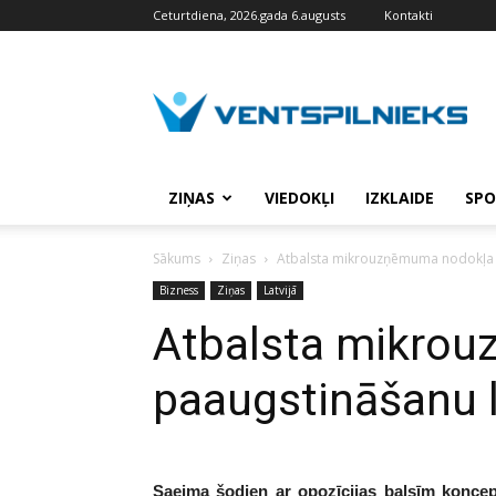
Ceturtdiena, 2026.gada 6.augusts
Kontakti
VENTSPILNIEKS.LV
ZIŅAS
VIEDOKĻI
IZKLAIDE
SPO
Sākums
Ziņas
Atbalsta mikrouzņēmuma nodokļa 
Bizness
Ziņas
Latvijā
Atbalsta mikro
paaugstināšanu 
Saeima šodien ar opozīcijas balsīm koncep