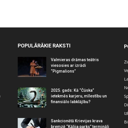
POPULĀRĀKIE RAKSTI
P
Valmieras drāmas teātris
Z
viesosies ar izrādi
Ve
“Pigmalions”
La
N
2025. gads: Kā “Čūska”
Sp
s
ietekmēs karjeru, mīlestību un
finansiālo labklājību?
Di
Iz
Sankcionētā Krievijas krava
B
bremzē “Kālija parks” termināli