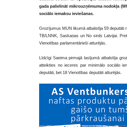
gada palielināt mikrouzņēmuma nodokļa (MUN
sociālo iemaksu ieviešanas.
Grozījumus MUN likumā atbalstīja 59 deputāti 
TB/LNNK, Saskaņas un No sirds Latvijai. Pret 
Vienotības parlamentārieši atturējās.
Līdzīgi Saeima pirmajā lasījumā atbalstīja gr
atteikties no ieceres par minimālo sociālo 
deputāti, bet 18 Vienotības deputāti atturējās.