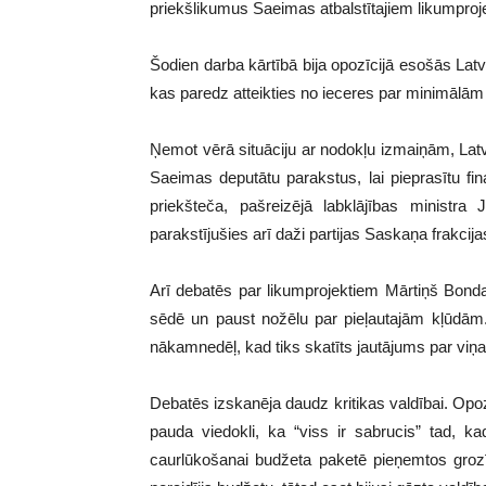
priekšlikumus Saeimas atbalstītajiem likumproj
Šodien darba kārtībā bija opozīcijā esošās Latv
kas paredz atteikties no ieceres par minimālā
Ņemot vērā situāciju ar nodokļu izmaiņām, Latv
Saeimas deputātu parakstus, lai pieprasītu f
priekšteča, pašreizējā labklājības ministr
parakstījušies arī daži partijas Saskaņa frakcij
Arī debatēs par likumprojektiem Mārtiņš Bonda
sēdē un paust nožēlu par pieļautajām kļūdām.
nākamnedēļ, kad tiks skatīts jautājums par viņ
Debatēs izskanēja daudz kritikas valdībai. Opo
pauda viedokli, ka “viss ir sabrucis” tad, k
caurlūkošanai budžeta paketē pieņemtos gr