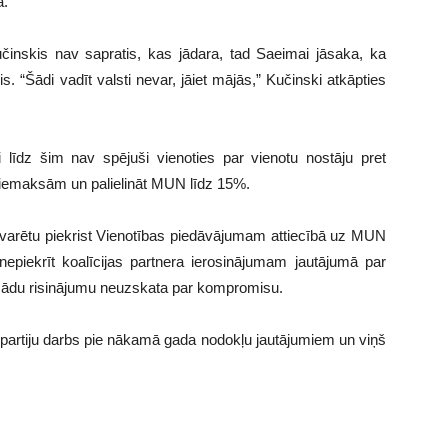
a.
učinskis nav sapratis, kas jādara, tad Saeimai jāsaka, ka
is. “Šādi vadīt valsti nevar, jāiet mājās,” Kučinski atkāpties
ki līdz šim nav spējuši vienoties par vienotu nostāju pret
 iemaksām un palielināt MUN līdz 15%.
 varētu piekrist Vienotības piedāvājumam attiecībā uz MUN
piekrīt koalīcijas partnera ierosinājumam jautājumā par
šādu risinājumu neuzskata par kompromisu.
s partiju darbs pie nākamā gada nodokļu jautājumiem un viņš