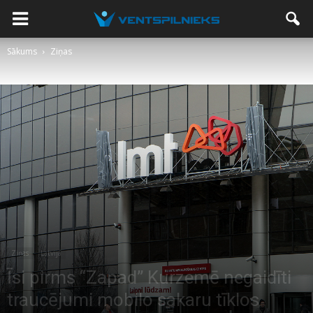
Sākums
Ziņas
Ziņas
Latvijā
Īsi pirms “Zapad” Kurzemē negaidīti
traucējumi mobilo sakaru tīklos