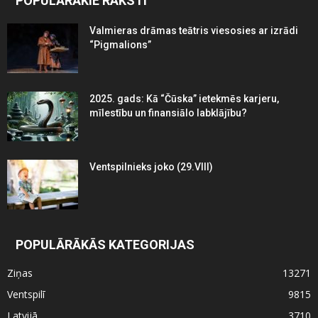
POPULĀRĀKIE RAKSTI
Valmieras drāmas teātris viesosies ar izrādi
“Pigmalions”
2025. gads: Kā “Čūska” ietekmēs karjeru,
mīlestību un finansiālo labklājību?
Ventspilnieks joko (29.VIII)
POPULĀRĀKĀS KATEGORIJAS
Ziņas
13271
Ventspilī
9815
Latvijā
3710