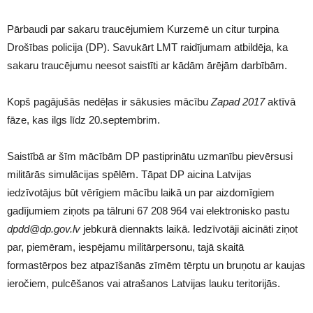
Pārbaudi par sakaru traucējumiem Kurzemē un citur turpina
Drošības policija (DP). Savukārt LMT raidījumam atbildēja, ka
sakaru traucējumu neesot saistīti ar kādām ārējām darbībām.
Kopš pagājušās nedēļas ir sākusies mācību
Zapad 2017
aktīvā
fāze, kas ilgs līdz 20.septembrim.
Saistībā ar šīm mācībām DP pastiprinātu uzmanību pievērsusi
militārās simulācijas spēlēm. Tāpat DP aicina Latvijas
iedzīvotājus būt vērīgiem mācību laikā un par aizdomīgiem
gadījumiem ziņots pa tālruni 67 208 964 vai elektronisko pastu
dpdd@dp.gov.lv
jebkurā diennakts laikā. Iedzīvotāji aicināti ziņot
par, piemēram, iespējamu militārpersonu, tajā skaitā
formastērpos bez atpazīšanās zīmēm tērptu un bruņotu ar kaujas
ieročiem, pulcēšanos vai atrašanos Latvijas lauku teritorijās.