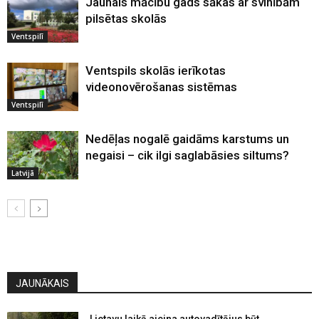
Jaunais mācību gads sākas ar svinībām
pilsētas skolās
Ventspilī
Ventspils skolās ierīkotas
videonovērošanas sistēmas
Ventspilī
Nedēļas nogalē gaidāms karstums un
negaisi – cik ilgi saglabāsies siltums?
Latvijā
JAUNĀKAIS
Lietavu laikā aicina autovadītājus būt