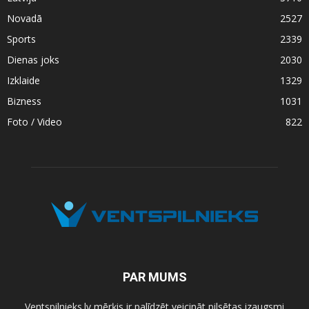
Novadā
2527
Sports
2339
Dienas joks
2030
Izklaide
1329
Bizness
1031
Foto / Video
822
PAR MUMS
Ventspilnieks.lv mērķis ir palīdzēt veicināt pilsētas izaugsmi