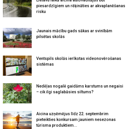
piesardzīgiem un rēķināties ar akvaplanēšanas
risku
Jaunais mācību gads sākas ar svinībām
pilsētas skolās
Ventspils skolās ierīkotas videonovērošanas
sistēmas
Nedēļas nogalē gaidāms karstums un negaisi
– cik ilgi saglabāsies siltums?
Aicina uzņēmējus līdz 22. septembrim
pieteikties konkursam jauniem nesezonas
tūrisma produktiem...