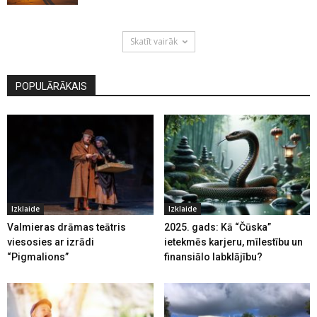
Skatīt vairāk
POPULĀRĀKAIS
Izklaide
Izklaide
Valmieras drāmas teātris
2025. gads: Kā “Čūska”
viesosies ar izrādi
ietekmēs karjeru, mīlestību un
“Pigmalions”
finansiālo labklājību?