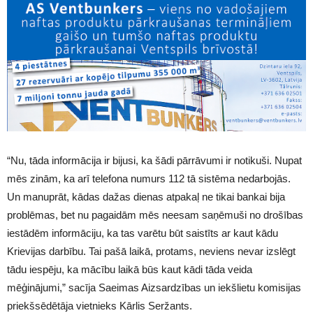
“Nu, tāda informācija ir bijusi, ka šādi pārrāvumi ir notikuši. Nupat
mēs zinām, ka arī telefona numurs 112 tā sistēma nedarbojās.
Un manuprāt, kādas dažas dienas atpakaļ ne tikai bankai bija
problēmas, bet nu pagaidām mēs neesam saņēmuši no drošības
iestādēm informāciju, ka tas varētu būt saistīts ar kaut kādu
Krievijas darbību. Tai pašā laikā, protams, neviens nevar izslēgt
tādu iespēju, ka mācību laikā būs kaut kādi tāda veida
mēģinājumi,” sacīja Saeimas Aizsardzības un iekšlietu komisijas
priekšsēdētāja vietnieks Kārlis Seržants.