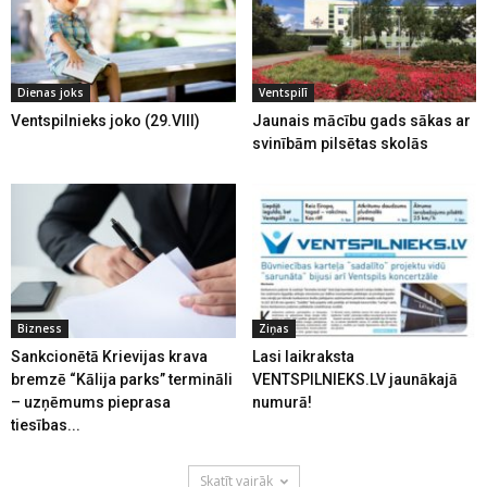
Dienas joks
Ventspilī
Ventspilnieks joko (29.VIII)
Jaunais mācību gads sākas ar
svinībām pilsētas skolās
Bizness
Ziņas
Sankcionētā Krievijas krava
Lasi laikraksta
bremzē “Kālija parks” termināli
VENTSPILNIEKS.LV jaunākajā
– uzņēmums pieprasa
numurā!
tiesības...
Skatīt vairāk