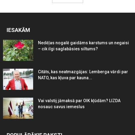
IESAKĀM
Nedēļas nogalē gaidāms karstums un negaisi
– cik ilgi saglabāsies siltums?
Citāts, kas neatmazgājas: Lemberga vārdi par
NATO, kas kļuva par kauna...
Vai valstij jāmaksā par OIK kļūdām? LIZDA
nosauc savus iemeslus