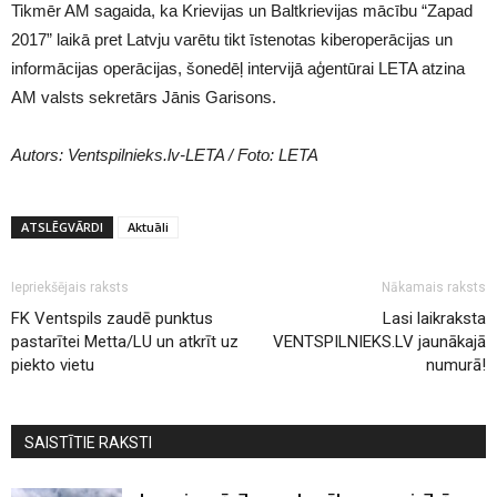
Tikmēr AM sagaida, ka Krievijas un Baltkrievijas mācību “Zapad
2017” laikā pret Latvju varētu tikt īstenotas kiberoperācijas un
informācijas operācijas, šonedēļ intervijā aģentūrai LETA atzina
AM valsts sekretārs Jānis Garisons.
Autors: Ventspilnieks.lv-LETA / Foto: LETA
ATSLĒGVĀRDI
Aktuāli
Iepriekšējais raksts
Nākamais raksts
FK Ventspils zaudē punktus
Lasi laikraksta
pastarītei Metta/LU un atkrīt uz
VENTSPILNIEKS.LV jaunākajā
piekto vietu
numurā!
SAISTĪTIE RAKSTI