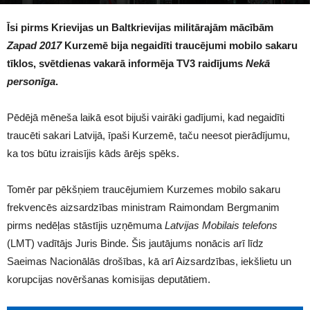
1645
Īsi pirms Krievijas un Baltkrievijas militārajām mācībām
Zapad 2017
Kurzemē bija negaidīti traucējumi mobilo sakaru
tīklos, svētdienas vakarā informēja TV3 raidījums
Nekā
personīga
.
Pēdējā mēneša laikā esot bijuši vairāki gadījumi, kad negaidīti
traucēti sakari Latvijā, īpaši Kurzemē, taču neesot pierādījumu,
ka tos būtu izraisījis kāds ārējs spēks.
Tomēr par pēkšņiem traucējumiem Kurzemes mobilo sakaru
frekvencēs aizsardzības ministram Raimondam Bergmanim
pirms nedēļas stāstījis uzņēmuma
Latvijas Mobilais telefons
(LMT) vadītājs Juris Binde. Šis jautājums nonācis arī līdz
Saeimas Nacionālās drošības, kā arī Aizsardzības, iekšlietu un
korupcijas novēršanas komisijas deputātiem.