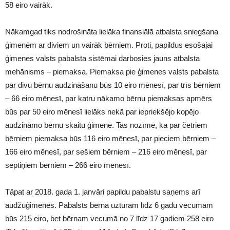
58 eiro vairāk.
Nākamgad tiks nodrošināta lielāka finansiālā atbalsta sniegšana
ģimenēm ar diviem un vairāk bērniem. Proti, papildus esošajai
ģimenes valsts pabalsta sistēmai darbosies jauns atbalsta
mehānisms – piemaksa. Piemaksa pie ģimenes valsts pabalsta
par divu bērnu audzināšanu būs 10 eiro mēnesī, par trīs bērniem
– 66 eiro mēnesī, par katru nākamo bērnu piemaksas apmērs
būs par 50 eiro mēnesī lielāks nekā par iepriekšējo kopējo
audzināmo bērnu skaitu ģimenē. Tas nozīmē, ka par četriem
bērniem piemaksa būs 116 eiro mēnesī, par pieciem bērniem –
166 eiro mēnesī, par sešiem bērniem – 216 eiro mēnesī, par
septiņiem bērniem – 266 eiro mēnesī.
Tāpat ar 2018. gada 1. janvāri papildu pabalstu saņems arī
audžuģimenes. Pabalsts bērna uzturam līdz 6 gadu vecumam
būs 215 eiro, bet bērnam vecumā no 7 līdz 17 gadiem 258 eiro