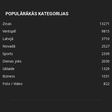
POPULĀRĀKĀS KATEGORIJAS
Ziņas
13271
Ventspilī
9815
Latvijā
3710
Novadā
2527
Sports
2339
Dienas joks
2030
Izklaide
1329
Bizness
1031
Foto / Video
822