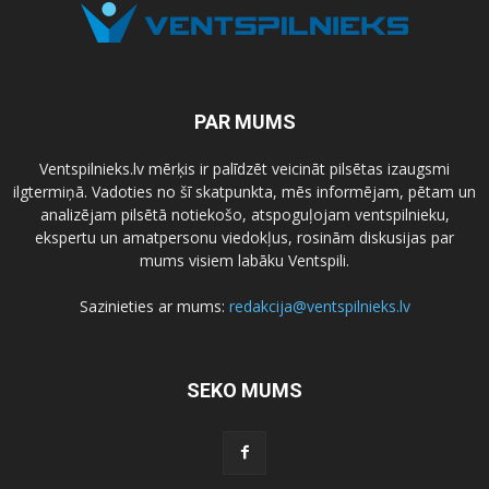
PAR MUMS
Ventspilnieks.lv mērķis ir palīdzēt veicināt pilsētas izaugsmi
ilgtermiņā. Vadoties no šī skatpunkta, mēs informējam, pētam un
analizējam pilsētā notiekošo, atspoguļojam ventspilnieku,
ekspertu un amatpersonu viedokļus, rosinām diskusijas par
mums visiem labāku Ventspili.
Sazinieties ar mums:
redakcija@ventspilnieks.lv
SEKO MUMS