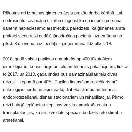
Plānotas arī izmaiņas ģimenes ārstu prakšu darba kārtībā. Lai
nodrošinātu savlaicīgu slimību diagnostiku un iespēju personai
saņemt nepieciešamo ārstniecību, paredzēts, ka ģimenes ārsta
praksei vienu reizi nedēļā jānodrošina pacientu uzņemšana no
plkst. 8 un vienu reizi nedēļā – pieņemšana līdz plkst. 19.
2018. gadā valsts papildus apmaksās ap 400 tūkstošiem
izmeklējumu, konsultāciju un citu ārstēšanas pakalpojumu, līdz ar
to 2017. un 2018. gadā rindas būs samazinājušās teju divas
reizes – kopumā par 40%. Papildu finansējums piešķirts arī
onkoloģijas, sirds un asinsvadu, diabēta slimību ārstēšanai,
endoprotezēšanai, dienas stacionāriem un rehabilitācijai. Pirmo
reizi Latvijā ieplānotas septiņas valsts apmaksātas aknu
transplantācijas, kā arī izveidots speciāls budžets reto slimību
ārstēšanai.