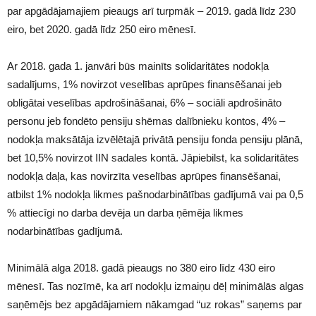
par apgādājamajiem pieaugs arī turpmāk – 2019. gadā līdz 230
eiro, bet 2020. gadā līdz 250 eiro mēnesī.
Ar 2018. gada 1. janvāri būs mainīts solidaritātes nodokļa
sadalījums, 1% novirzot veselības aprūpes finansēšanai jeb
obligātai veselības apdrošināšanai, 6% – sociāli apdrošināto
personu jeb fondēto pensiju shēmas dalībnieku kontos, 4% –
nodokļa maksātāja izvēlētajā privātā pensiju fonda pensiju plānā,
bet 10,5% novirzot IIN sadales kontā. Jāpiebilst, ka solidaritātes
nodokļa daļa, kas novirzīta veselības aprūpes finansēšanai,
atbilst 1% nodokļa likmes pašnodarbinātības gadījumā vai pa 0,5
% attiecīgi no darba devēja un darba ņēmēja likmes
nodarbinātības gadījumā.
Minimālā alga 2018. gadā pieaugs no 380 eiro līdz 430 eiro
mēnesī. Tas nozīmē, ka arī nodokļu izmaiņu dēļ minimālās algas
saņēmējs bez apgādājamiem nākamgad “uz rokas” saņems par