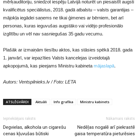
mērķauditoriju, sniedzot iespēju Latvijā noturēt un piesaistīt augsti
kvalificētus speciālistus, 2018. gadā atbalstu – valsts garantijas –
mājokļa iegādei saņems ne tikai ģimenes ar bērniem, bet arī
personas, kuras ieguvušas augstāko vai vidējo profesionālo
izglītību un vēl nav sasniegušas 35 gadu vecumu.
Plašāk ar izmaiņām tiesību aktos, kas stāsies spēkā 2018. gada
1. janvārī, var iepazīties Valsts kancelejas izveidotajā
apkopojumā, kas pieejams Ministru kabineta
mājaslapā
.
Autors: Ventspilnieks.lv / Foto: LETA
ATSLĒGVĀRDI
Aktuāli
Info grafika
Ministru kabinets
Iepriekšējais raksts
Nākamais raksts
Degvielas, alkohola un cigarešu
Nedēļas nogalē arī piekrastē
cenas kļuvušas būtiski
gaisa temperatūra pieturēsies