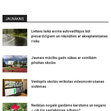
JAUNĀKAIS
Lietavu laikā aicina autovadītājus būt
piesardzīgiem un rēķināties ar akvaplanēšanas
risku
Jaunais mācību gads sākas ar svinībām
pilsētas skolās
Ventspils skolās ierīkotas videonovērošanas
sistēmas
Nedēļas nogalē gaidāms karstums un negaisi
– cik ilgi saglabāsies siltums?