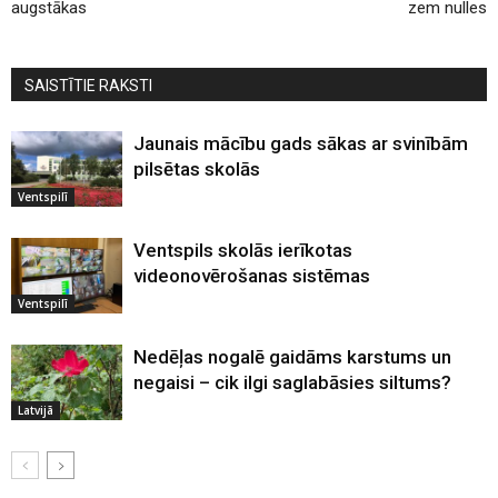
augstākas
zem nulles
SAISTĪTIE RAKSTI
Jaunais mācību gads sākas ar svinībām
pilsētas skolās
Ventspilī
Ventspils skolās ierīkotas
videonovērošanas sistēmas
Ventspilī
Nedēļas nogalē gaidāms karstums un
negaisi – cik ilgi saglabāsies siltums?
Latvijā