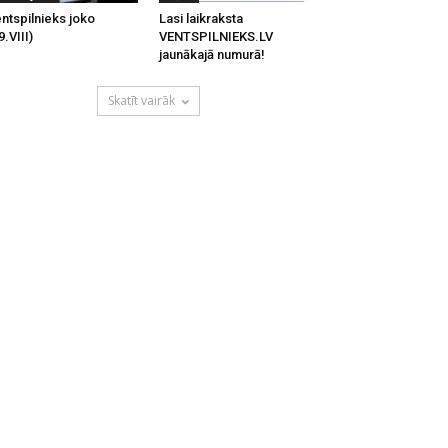
ntspilnieks joko
Lasi laikraksta
9.VIII)
VENTSPILNIEKS.LV
jaunākajā numurā!
Skatīt vairāk