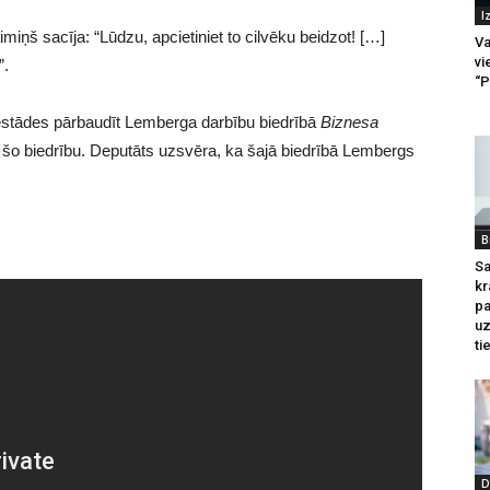
I
miņš sacīja: “Lūdzu, apcietiniet to cilvēku beidzot! […]
Va
vi
”.
“P
 iestādes pārbaudīt Lemberga darbību biedrībā
Biznesa
ī šo biedrību. Deputāts uzsvēra, ka šajā biedrībā Lembergs
B
Sa
kr
pa
u
ti
D