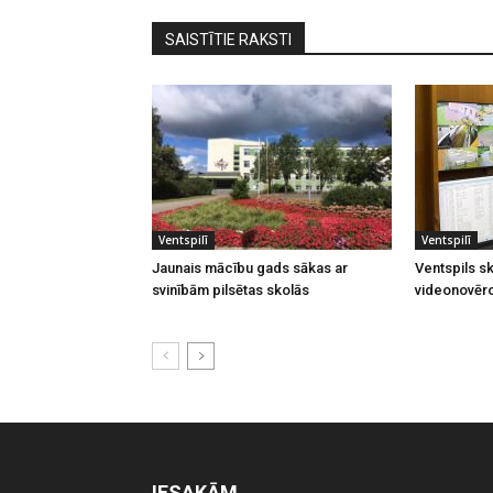
SAISTĪTIE RAKSTI
Ventspilī
Ventspilī
Jaunais mācību gads sākas ar
Ventspils sk
svinībām pilsētas skolās
videonovēr
IESAKĀM