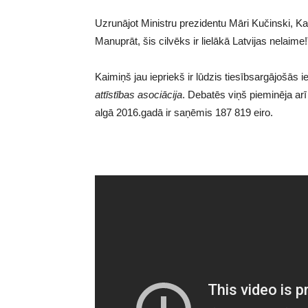
Uzrunājot Ministru prezidentu Māri Kučinski, Kai
Manuprāt, šis cilvēks ir lielākā Latvijas nelaime!
Kaimiņš jau iepriekš ir lūdzis tiesībsargājošās
attīstības asociācija
. Debatēs viņš pieminēja ar
algā 2016.gadā ir saņēmis 187 819 eiro.