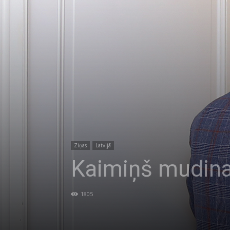
Ziņas
Latvijā
Kaimiņš mudina
1805