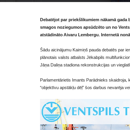
Debatējot par priekšlikumiem nākamā gada b
smagos noziegumos apsūdzēto un no Ventspi
atstādināto Aivaru Lembergu. Internetā nonāk
Šādu aicinājumu Kaimiņš pauda debatēs par iero
plānotais valsts atbalsts Jēkabpils multifunkci
Jāņa Daliņa stadiona rekonstrukcijas un vieglat
Parlamentārietis Imants Parādnieks skaidroja, ka
“objektīvu apstākļu dēļ” šos darbus nevarēja vei