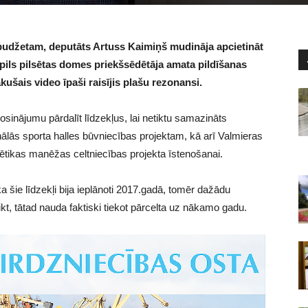
udžetam, deputāts Artuss Kaimiņš mudināja apcietināt
ls pilsētas domes priekšsēdētāja amata pildīšanas
ušais video īpaši raisījis plašu rezonansi.
sinājumu pārdalīt līdzekļus, lai netiktu samazināts
onālās sporta halles būvniecības projektam, kā arī Valmieras
lētikas manēžas celtniecības projekta īstenošanai.
 šie līdzekļi bija ieplānoti 2017.gadā, tomēr dažādu
kt, tātad nauda faktiski tiekot pārcelta uz nākamo gadu.