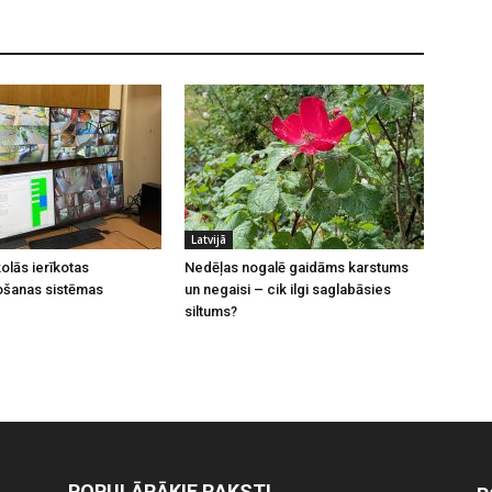
Latvijā
olās ierīkotas
Nedēļas nogalē gaidāms karstums
ošanas sistēmas
un negaisi – cik ilgi saglabāsies
siltums?
POPULĀRĀKIE RAKSTI