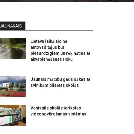
JAUNĀKAIS
Lietavu laikā aicina
autovadītājus būt
piesardzīgiem un rēķināties ar
akvaplanēšanas risku
Jaunais mācību gads sākas ar
svinībām pilsētas skolās
Ventspils skolās ierīkotas
videonovērošanas sistēmas