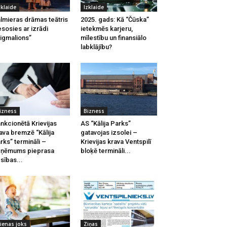
zklaide
Izklaide
lmieras drāmas teātris
2025. gads: Kā “Čūska”
esosies ar izrādi
ietekmēs karjeru,
igmalions”
mīlestību un finansiālo
labklājību?
izness
Bizness
nkcionētā Krievijas
AS “Kālija Parks”
ava bremzē “Kālija
gatavojas izsolei –
rks” termināli –
Krievijas krava Ventspilī
zņēmums pieprasa
bloķē termināli...
esības...
ienas joks
Ziņas