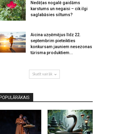
Nedēļas nogalē gaidāms
karstums un negaisi – cik ilgi
saglabāsies siltums?
Aicina uzņēmējus līdz 22.
septembrim pieteikties
konkursam jauniem nesezonas
tūrisma produktiem...
Skatīt vairāk
POPULĀRĀKAIS