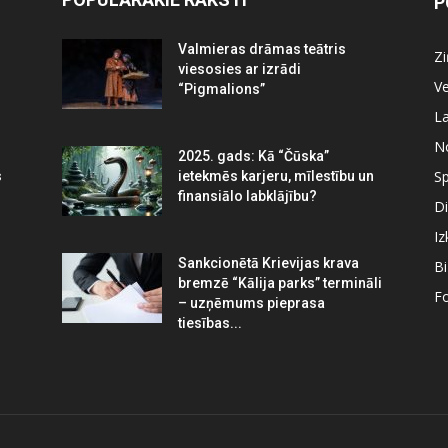
P
Valmieras drāmas teātris
Z
viesosies ar izrādi
Ve
“Pigmalions”
La
N
2025. gads: Kā “Čūska”
Sp
s
ietekmēs karjeru, mīlestību un
finansiālo labklājību?
Di
Iz
Sankcionētā Krievijas krava
B
bremzē “Kālija parks” termināli
Fo
– uzņēmums pieprasa
tiesības...