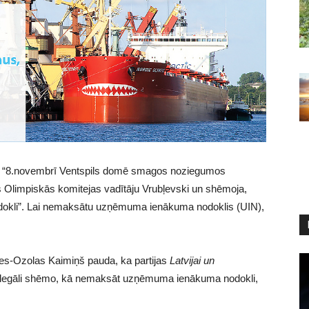
a “8.novembrī
Ventspils
domē smagos noziegumos
s Olimpiskās komitejas vadītāju Vrubļevski un shēmoja,
kli”. Lai nemaksātu uzņēmuma ienākuma nodoklis (UIN),
ces-Ozolas Kaimiņš pauda, ka partijas
Latvijai un
ā legāli shēmo, kā nemaksāt uzņēmuma ienākuma nodokli,