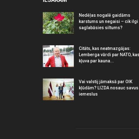
Nedēļas nogalē gaidāms
karstums un negaisi – cik ilgi
saglabāsies siltums?
Citāts, kas neatmazgājas:
Lemberga vārdi par NATO, ka
kļuva par kauna...
Vai valstij jāmaksā par OIK
kļūdām? LIZDA nosauc savus
iemeslus