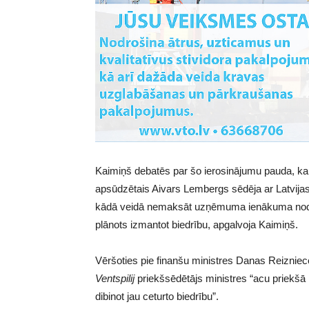
Kaimiņš debatēs par šo ierosinājumu pauda, k
apsūdzētais Aivars Lembergs sēdēja ar Latvija
kādā veidā nemaksāt uzņēmuma ienākuma nodo
plānots izmantot biedrību, apgalvoja Kaimiņš.
Vēršoties pie finanšu ministres Danas Reiznie
Ventspilij
priekšsēdētājs ministres “acu priekš
dibinot jau ceturto biedrību”.