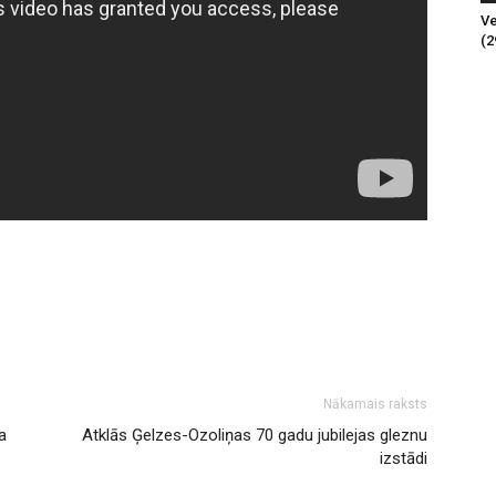
Ve
(2
Nākamais raksts
a
Atklās Ģelzes-Ozoliņas 70 gadu jubilejas gleznu
izstādi