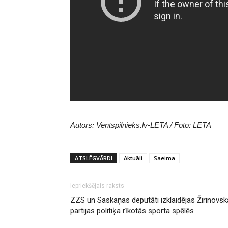
Autors: Ventspilnieks.lv-LETA / Foto: LETA
ATSLĒGVĀRDI
Aktuāli
Saeima
Iepriekšējais raksts
ZZS un Saskaņas deputāti izklaidējas Žirinovsk
partijas politiķa rīkotās sporta spēlēs