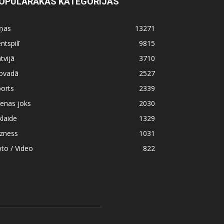
OPULĀRĀKĀS KATEGORIJAS
iņas
13271
ntspilī
9815
tvijā
3710
ovadā
2527
orts
2339
enas joks
2030
klaide
1329
izness
1031
to / Video
822