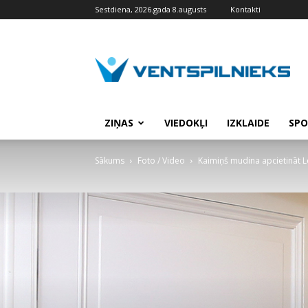
Sestdiena, 2026.gada 8.augusts
Kontakti
VENTSPILNIEKS.LV
ZIŅAS
VIEDOKĻI
IZKLAIDE
SPO
Sākums
Foto / Video
Kaimiņš mudina apcietināt