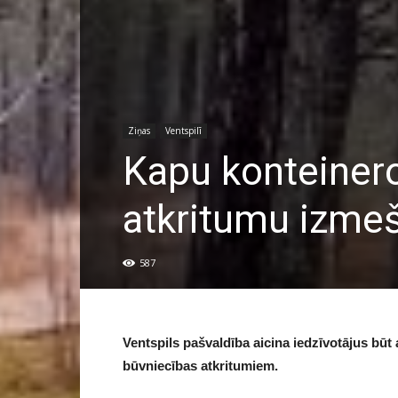
Ziņas
Ventspilī
Kapu konteinero
atkritumu izmeša
587
Ventspils pašvaldība aicina iedzīvotājus būt
būvniecības atkritumiem.