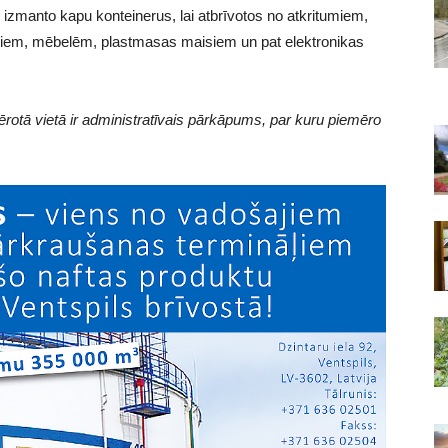
 izmanto kapu konteinerus, lai atbrīvotos no atkritumiem,
žiem, mēbelēm, plastmasas maisiem un pat elektronikas
otā vietā ir administratīvais pārkāpums, par kuru piemēro