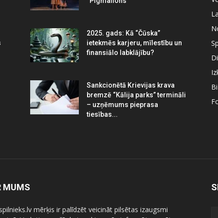
“Pigmalions”
La
N
2025. gads: Kā “Čūska”
Sp
s
ietekmēs karjeru, mīlestību un
finansiālo labklājību?
Di
Iz
Sankcionētā Krievijas krava
B
bremzē “Kālija parks” termināli
Fo
– uzņēmums pieprasa
tiesības...
R MUMS
S
pilnieks.lv mērķis ir palīdzēt veicināt pilsētas izaugsmi