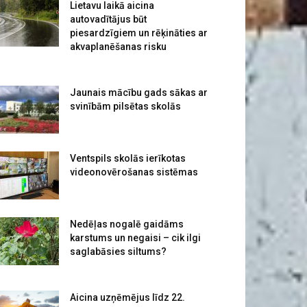
Lietavu laikā aicina
autovadītājus būt
piesardzīgiem un rēķināties ar
akvaplanēšanas risku
Jaunais mācību gads sākas ar
svinībām pilsētas skolās
Ventspils skolās ierīkotas
videonovērošanas sistēmas
Nedēļas nogalē gaidāms
karstums un negaisi – cik ilgi
saglabāsies siltums?
Aicina uzņēmējus līdz 22.