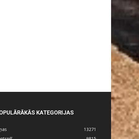
OPULĀRĀKĀS KATEGORIJAS
iņas
13271
ntspilī
9815