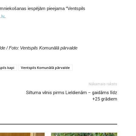
imniekošanas iespējām pieejama “Ventspils
.lv
.
rvalde / Foto: Ventspils Komunālā pārvalde
pils kapi
Ventspils Komunālā pārvalde
Nākamais raksts
Siltuma vilnis pirms Lieldienām – gaidāms līdz
+25 grādiem