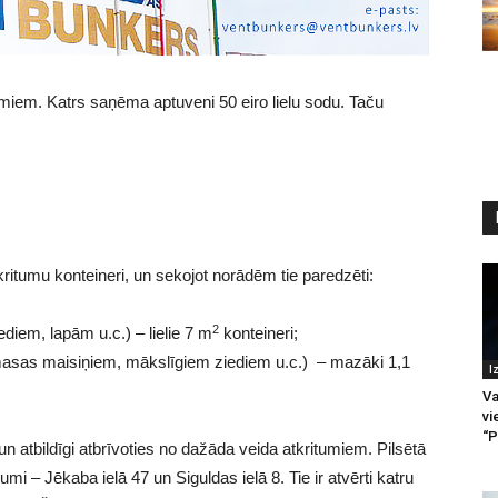
umiem. Katrs saņēma aptuveni 50 eiro lielu sodu. Taču
tkritumu konteineri, un sekojot norādēm tie paredzēti:
2
diem, lapām u.c.) – lielie 7 m
konteineri;
asas maisiņiem, mākslīgiem ziediem u.c.) – mazāki 1,1
I
Va
vi
“P
un atbildīgi atbrīvoties no dažāda veida atkritumiem. Pilsētā
i – Jēkaba ielā 47 un Siguldas ielā 8. Tie ir atvērti katru