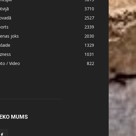
tvijā
3710
ovadā
2527
orts
2339
enas joks
2030
klaide
1329
izness
1031
to / Video
822
EKO MUMS