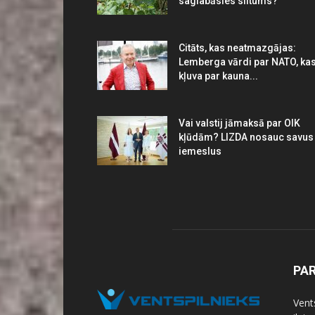
saglabāsies siltums?
Citāts, kas neatmazgājas:
Lemberga vārdi par NATO, ka
kļuva par kauna...
Vai valstij jāmaksā par OIK
kļūdām? LIZDA nosauc savus
iemeslus
PA
Vents