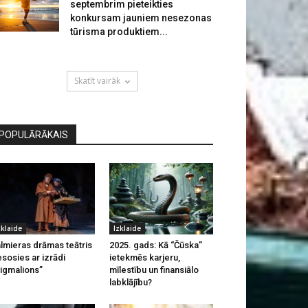
septembrim pieteikties
konkursam jauniem nesezonas
tūrisma produktiem...
Skatīt vairāk
POPULĀRĀKAIS
zklaide
Izklaide
lmieras drāmas teātris
2025. gads: Kā “Čūska”
esosies ar izrādi
ietekmēs karjeru,
igmalions”
mīlestību un finansiālo
labklājību?