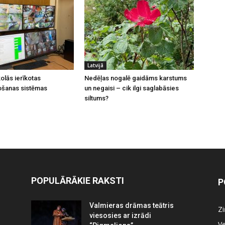
Latvijā
olās ierīkotas
Nedēļas nogalē gaidāms karstums
ošanas sistēmas
un negaisi – cik ilgi saglabāsies
siltums?
POPULĀRĀKIE RAKSTI
P
Valmieras drāmas teātris
Z
viesosies ar izrādi
Ve