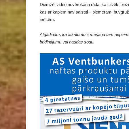
Diemžēl video novērošana rāda, ka cilvēki bieži
kas ar kapiem nav saistīti – piemēram, būvgru
ierīcēm.
Atgādinām, ka atkritumu izmešana tam nepiemēr
brīdinājumu vai naudas sodu.