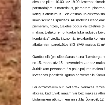
dienu no plkst. 10.00 līdz 19.00, izņemot pir
pārstrādājamus materiālus, piemēram, plastmasu, 
kaitīgus atkritumus – elektriskās un elektronisk
luminiscences spuldzes. Arī mēbeles iespējam
piemēram, flīzes, tualetes podus vai izlietnes 
maksu. Lielāku remontdarbu laikā radušos būvg
kombināts” piedāvā iznomāt lielgabarīta kontein
atkritumiem paredzētos BIG BAG maisus (1 m³ 
Ganību ielā (pie slēpošanas kalna “Lemberga h
no 15. marta līdz 15. novembrim var bez maks
Juridiskām personām šis pakalpojums maksā 6
ievešanas jānoslēdz līgums ar “Ventspils Komun
Lai iedzīvotājiem būtu vēl ērtāk, vairākas reiz
akcijas, kad tuvāk mājām var bez maksas atbrīvo
bīstamajiem atkritumiem un stikla. Šonedēļ, 12. 