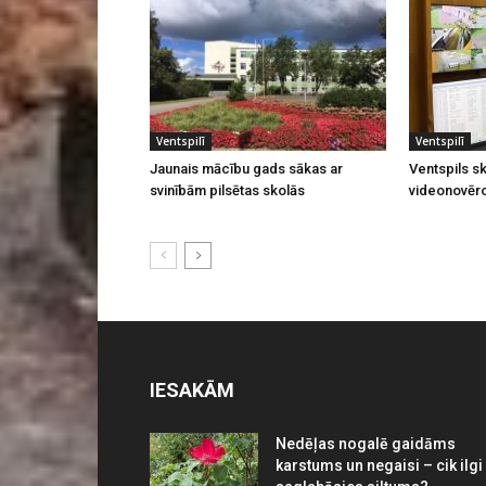
Ventspilī
Ventspilī
Jaunais mācību gads sākas ar
Ventspils sk
svinībām pilsētas skolās
videonovēr
IESAKĀM
Nedēļas nogalē gaidāms
karstums un negaisi – cik ilgi