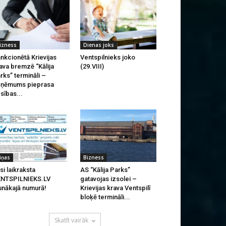
izness
Dienas joks
nkcionētā Krievijas
Ventspilnieks joko
ava bremzē “Kālija
(29.VIII)
rks” termināli –
zņēmums pieprasa
esības...
iņas
Bizness
si laikraksta
AS “Kālija Parks”
ENTSPILNIEKS.LV
gatavojas izsolei –
unākajā numurā!
Krievijas krava Ventspilī
bloķē termināli...
Skatīt vairāk