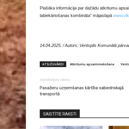
Plašāka informācija par dažādu atkritumu apsa
labiekārtošanas kombināta” mājaslapā
www.vlk
​​​​​​​14.04.2025. / Autors: Ventspils Komunālā pā
ATSLĒGVĀRDI
Atkritumu apsaimniekošana
Vents
Iepriekšējais raksts
Pasažieru uzņemšanas kārtība sabiedriskajā
transportā
SAISTĪTIE RAKSTI