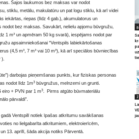
mdienas. Šajos laukumos bez maksas var nodot
stiklu, metālu, makulatūru un pat logu stiklu, kā arī videi
ās iekārtas, riepas (līdz 4 gab.), akumulatorus un
s nodot bez maksas. Savukārt, nelielu apjomu būvgružu,
B
(līdz 1 m³ un apmēram 50 kg svarā), iespējams nodot par
Sa
kr
ružu apsaimniekošanai “Ventspils labiekārtošanas
pa
erus (4,5 m³, 7 m³ vai 10 m³), kā arī speciālos būvniecības
u
ti
).
ūte”) darbojas pieņemšanas punkts, kur fiziskas personas
3
as nodot līdz 1m
būvgružus, melnzemi un grunti.
3
 eiro + PVN par 1 m
. Pirms atgūto būvmateriālu
Z
ālo pārvaldi”.
La
V
es gadā Ventspilī notiek īpašas atkritumu savākšanas
ja
ties no lielgabarīta atkritumiem, elektroierīcēm,
un 13. aprīlī, šāda akcija notiks Pārventā.