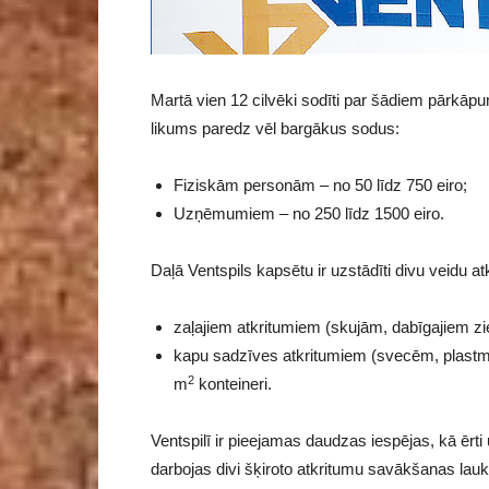
Martā vien 12 cilvēki sodīti par šādiem pārkāp
likums paredz vēl bargākus sodus:
Fiziskām personām – no 50 līdz 750 eiro;
Uzņēmumiem – no 250 līdz 1500 eiro.
Daļā Ventspils kapsētu ir uzstādīti divu veidu a
zaļajiem atkritumiem (skujām, dabīgajiem zie
kapu sadzīves atkritumiem (svecēm, plastm
2
m
konteineri.
Ventspilī ir pieejamas daudzas iespējas, kā ērti 
darbojas divi šķiroto atkritumu savākšanas laukum