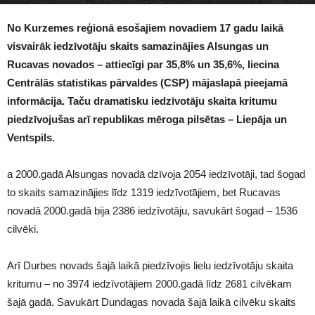
8055
No Kurzemes reģionā esošajiem novadiem 17 gadu laikā
visvairāk iedzīvotāju skaits samazinājies Alsungas un
Rucavas novados – attiecīgi par 35,8% un 35,6%, liecina
Centrālās statistikas pārvaldes (CSP) mājaslapā pieejamā
informācija. Taču dramatisku iedzīvotāju skaita kritumu
piedzīvojušas arī republikas mēroga pilsētas – Liepāja un
Ventspils.
a 2000.gadā Alsungas novadā dzīvoja 2054 iedzīvotāji, tad šogad
to skaits samazinājies līdz 1319 iedzīvotājiem, bet Rucavas
novadā 2000.gadā bija 2386 iedzīvotāju, savukārt šogad – 1536
cilvēki.
Arī Durbes novads šajā laikā piedzīvojis lielu iedzīvotāju skaita
kritumu – no 3974 iedzīvotājiem 2000.gadā līdz 2681 cilvēkam
šajā gadā. Savukārt Dundagas novadā šajā laikā cilvēku skaits