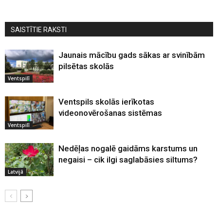
SAISTĪTIE RAKSTI
Jaunais mācību gads sākas ar svinībām
pilsētas skolās
Ventspilī
Ventspils skolās ierīkotas
videonovērošanas sistēmas
Ventspilī
Nedēļas nogalē gaidāms karstums un
negaisi – cik ilgi saglabāsies siltums?
Latvijā