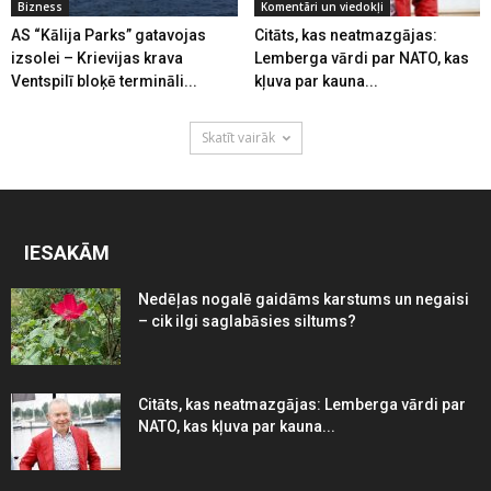
Bizness
Komentāri un viedokļi
AS “Kālija Parks” gatavojas
Citāts, kas neatmazgājas:
izsolei – Krievijas krava
Lemberga vārdi par NATO, kas
Ventspilī bloķē termināli...
kļuva par kauna...
Skatīt vairāk
IESAKĀM
Nedēļas nogalē gaidāms karstums un negaisi
– cik ilgi saglabāsies siltums?
Citāts, kas neatmazgājas: Lemberga vārdi par
NATO, kas kļuva par kauna...