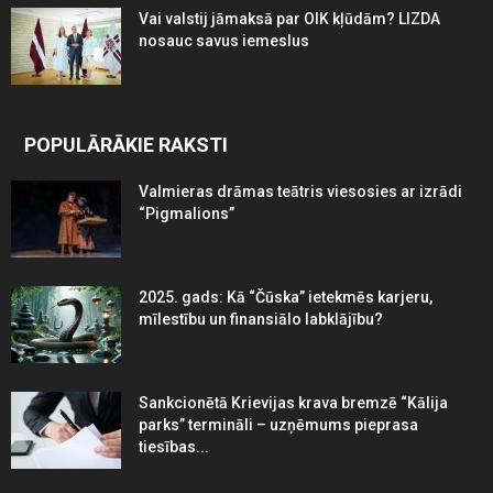
Vai valstij jāmaksā par OIK kļūdām? LIZDA
nosauc savus iemeslus
POPULĀRĀKIE RAKSTI
Valmieras drāmas teātris viesosies ar izrādi
“Pigmalions”
2025. gads: Kā “Čūska” ietekmēs karjeru,
mīlestību un finansiālo labklājību?
Sankcionētā Krievijas krava bremzē “Kālija
parks” termināli – uzņēmums pieprasa
tiesības...