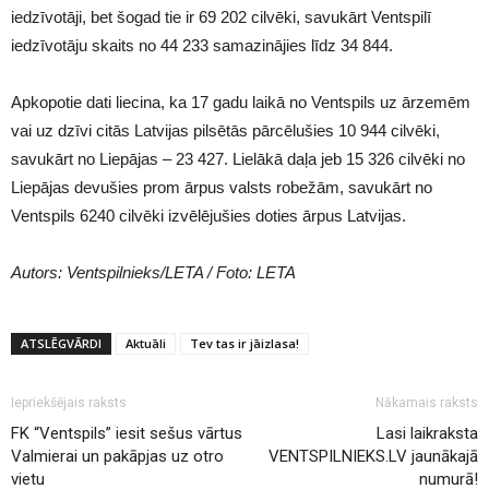
iedzīvotāji, bet šogad tie ir 69 202 cilvēki, savukārt Ventspilī
iedzīvotāju skaits no 44 233 samazinājies līdz 34 844.
Apkopotie dati liecina, ka 17 gadu laikā no Ventspils uz ārzemēm
vai uz dzīvi citās Latvijas pilsētās pārcēlušies 10 944 cilvēki,
savukārt no Liepājas – 23 427. Lielākā daļa jeb 15 326 cilvēki no
Liepājas devušies prom ārpus valsts robežām, savukārt no
Ventspils 6240 cilvēki izvēlējušies doties ārpus Latvijas.
Autors: Ventspilnieks/LETA / Foto: LETA
ATSLĒGVĀRDI
Aktuāli
Tev tas ir jāizlasa!
Iepriekšējais raksts
Nākamais raksts
FK “Ventspils” iesit sešus vārtus
Lasi laikraksta
Valmierai un pakāpjas uz otro
VENTSPILNIEKS.LV jaunākajā
vietu
numurā!