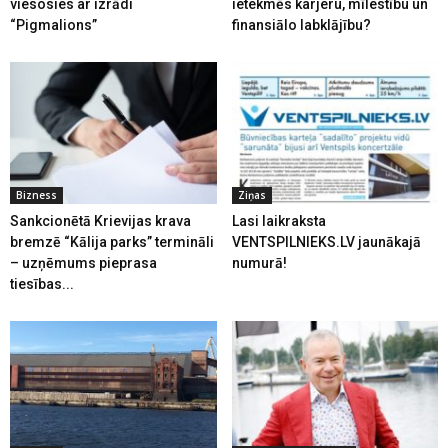
viesosies ar izrādi
ietekmēs karjeru, mīlestību un
“Pigmalions”
finansiālo labklājību?
Bizness
Ziņas
Sankcionētā Krievijas krava
Lasi laikraksta
bremzē “Kālija parks” termināli
VENTSPILNIEKS.LV jaunākajā
– uzņēmums pieprasa
numurā!
tiesības...