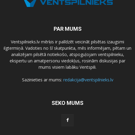
PAR MUMS
Ventspilnieks.lv mērķis ir palīdzēt veicināt pilsētas izaugsmi
ilgtermiņā. Vadoties no šī skatpunkta, mēs informējam, pētam un
analizējam pilsētā notiekošo, atspoguļojam ventspilnieku,
ekspertu un amatpersonu viedokļus, rosinām diskusijas par
mums visiem labāku Ventspili.
Sazinieties ar mums:
redakcija@ventspilnieks.lv
SEKO MUMS