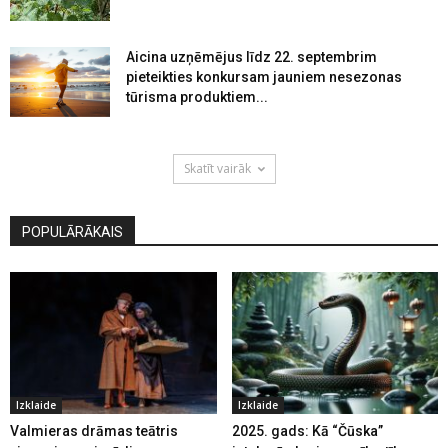
Aicina uzņēmējus līdz 22. septembrim
pieteikties konkursam jauniem nesezonas
tūrisma produktiem...
Skatīt vairāk
POPULĀRĀKAIS
Izklaide
Izklaide
Valmieras drāmas teātris
2025. gads: Kā “Čūska”