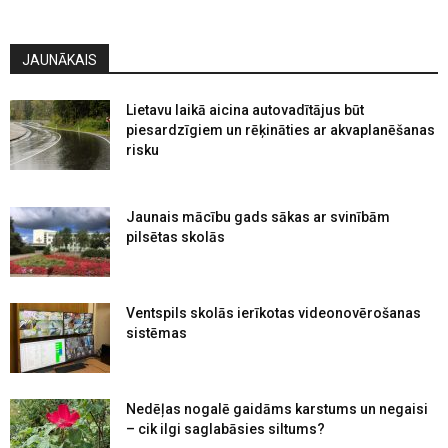
JAUNĀKAIS
Lietavu laikā aicina autovadītājus būt
piesardzīgiem un rēķināties ar akvaplanēšanas
risku
Jaunais mācību gads sākas ar svinībām
pilsētas skolās
Ventspils skolās ierīkotas videonovērošanas
sistēmas
Nedēļas nogalē gaidāms karstums un negaisi
– cik ilgi saglabāsies siltums?