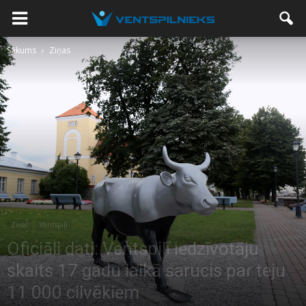
Sākums
Ziņas
Ziņas
Ventspilī
Oficiāli dati: Ventspilī iedzīvotāju
skaits 17 gadu laikā sarucis par teju
11 000 cilvēkiem